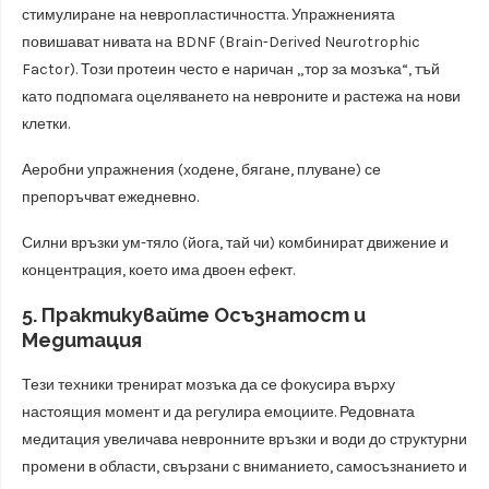
стимулиране на невропластичността. Упражненията
повишават нивата на BDNF (Brain-Derived Neurotrophic
Factor). Този протеин често е наричан „тор за мозъка“, тъй
като подпомага оцеляването на невроните и растежа на нови
клетки.
Аеробни упражнения (ходене, бягане, плуване) се
препоръчват ежедневно.
Силни връзки ум-тяло (йога, тай чи) комбинират движение и
концентрация, което има двоен ефект.
5. Практикувайте Осъзнатост и
Медитация
Тези техники тренират мозъка да се фокусира върху
настоящия момент и да регулира емоциите. Редовната
медитация увеличава невронните връзки и води до структурни
промени в области, свързани с вниманието, самосъзнанието и