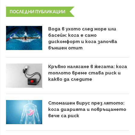
ПОСЛЕДНИ ПУБЛИКАЦИИ
Вода в ухото след море или
басейн: кога е само
дискомфорт и кога започва
външен отит
Кръвно налягане в жегата: кога
топлото време става риск и
какво да следите
Стомашен вирус през лятото:
кога диарията и повръщането
вече са риск