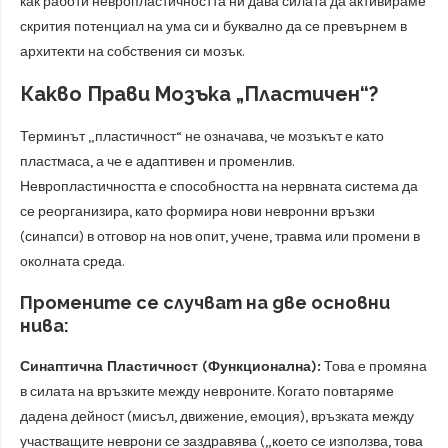
как работи невропластичността ни дава силата да активираме
скрития потенциал на ума си и буквално да се превърнем в
архитекти на собствения си мозък.
Какво Прави Мозъка „Пластичен“?
Терминът „пластичност“ не означава, че мозъкът е като
пластмаса, а че е адаптивен и променлив.
Невропластичността е способността на нервната система да
се реорганизира, като формира нови невронни връзки
(синапси) в отговор на нов опит, учене, травма или промени в
околната среда.
Промените се случват на две основни
нива:
Синаптична Пластичност (Функционална):
Това е промяна
в силата на връзките между невроните. Когато повтаряме
дадена дейност (мисъл, движение, емоция), връзката между
участващите неврони се заздравява („което се използва, това