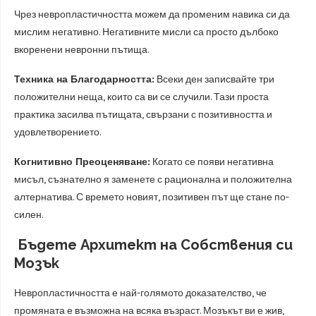
Чрез невропластичността можем да променим навика си да
мислим негативно. Негативните мисли са просто дълбоко
вкоренени невронни пътища.
Техника на Благодарността:
Всеки ден записвайте три
положителни неща, които са ви се случили. Тази проста
практика засилва пътищата, свързани с позитивността и
удовлетворението.
Когнитивно Преоценяване:
Когато се появи негативна
мисъл, съзнателно я заменете с рационална и положителна
алтернатива. С времето новият, позитивен път ще стане по-
силен.
Бъдете Архитект на Собствения си
Мозък
Невропластичността е най-голямото доказателство, че
промяната е възможна на всяка възраст. Мозъкът ви е жив,