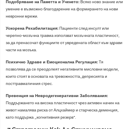
Подобряване на Паметта и Ученето:
Всяко ново знание или
умение е възможно благодарение на формирането на нови
невронни мрежи.
Ускорена Рехабилитация:
Пациенти след инсулт или
черепно-мозъчна травма използват мозъчната пластичност,
за да пренасочат функциите от увредената област към здрави
части на мозъка.
Психично Здраве и Емоционална Регулация:
Тя
позволява да се преодолеят негативните мисловни модели,
които стоят в основата на тревожността, депресията и
посттравматичния стрес.
Превенция на Невродегенеративни Заболявания:
Поддържането на висока пластичност чрез активен начин на
живот намалява риска от Алцхаймер и старческа деменция,
като поддържа „когнитивния резерв“.