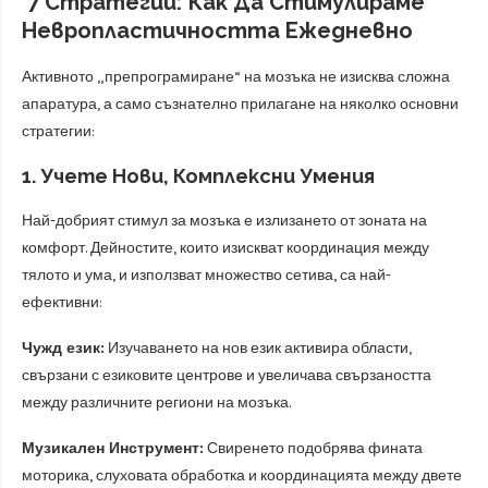
7 Стратегии: Как Да Стимулираме
Невропластичността Ежедневно
Активното „препрограмиране“ на мозъка не изисква сложна
апаратура, а само съзнателно прилагане на няколко основни
стратегии:
1. Учете Нови, Комплексни Умения
Най-добрият стимул за мозъка е излизането от зоната на
комфорт. Дейностите, които изискват координация между
тялото и ума, и използват множество сетива, са най-
ефективни:
Чужд език:
Изучаването на нов език активира области,
свързани с езиковите центрове и увеличава свързаността
между различните региони на мозъка.
Музикален Инструмент:
Свиренето подобрява фината
моторика, слуховата обработка и координацията между двете