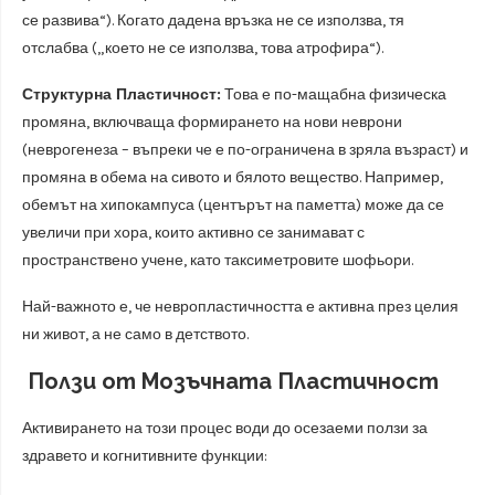
се развива“). Когато дадена връзка не се използва, тя
отслабва („което не се използва, това атрофира“).
Структурна Пластичност:
Това е по-мащабна физическа
промяна, включваща формирането на нови неврони
(неврогенеза – въпреки че е по-ограничена в зряла възраст) и
промяна в обема на сивото и бялото вещество. Например,
обемът на хипокампуса (центърът на паметта) може да се
увеличи при хора, които активно се занимават с
пространствено учене, като таксиметровите шофьори.
Най-важното е, че невропластичността е активна през целия
ни живот, а не само в детството.
Ползи от Мозъчната Пластичност
Активирането на този процес води до осезаеми ползи за
здравето и когнитивните функции: