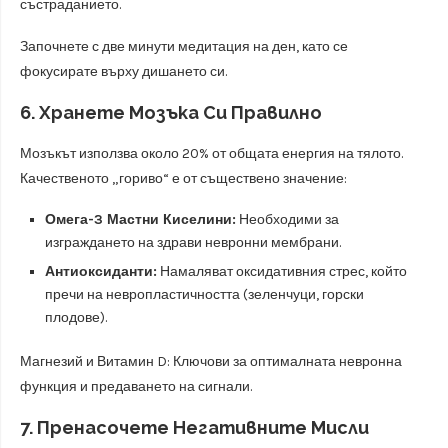
състраданието.
Започнете с две минути медитация на ден, като се
фокусирате върху дишането си.
6. Хранете Мозъка Си Правилно
Мозъкът използва около 20% от общата енергия на тялото.
Качественото „гориво“ е от съществено значение:
Омега-3 Мастни Киселини:
Необходими за
изграждането на здрави невронни мембрани.
Антиоксиданти:
Намаляват оксидативния стрес, който
пречи на невропластичността (зеленчуци, горски
плодове).
Магнезий и Витамин D: Ключови за оптималната невронна
функция и предаването на сигнали.
7. Пренасочете Негативните Мисли