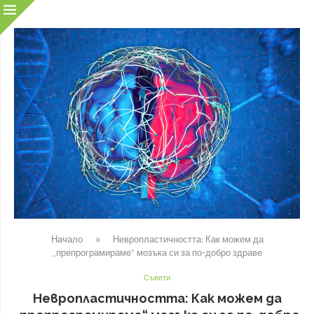
Начало
»
Невропластичността: Как можем да
„препрограмираме“ мозъка си за по-добро здраве
Съвети
Невропластичността: Как можем да