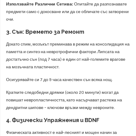
Използвайте Различни Сетива:
Опитайте да разпознавате
предмети само с докосване или да се обличате със затворени
очи.
3. Сън: Времето за Ремонт
Докато спим, мозъкът преминава в режим на консолидация на
паметта и синтез на невротрофични фактори. Липсата на
достатъчно сън (под 7 часа) е един от най-големите врагове
на мозъчната пластичност.
Осигурявайте си 7 до 9 часа качествен сън всяка нощ.
Кратките следобедни дрямки (около 20 минути) могат да
повишат невропластичността, като насърчават растежа на
дендритни шипове – ключови връзки между невроните.
4. Физически Упражнения и BDNF
Физическата активност е най-лесният и мощен начин за