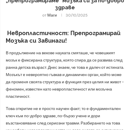
„препрограмираме“ мозъка си за по-добро
здраве
от
Маги
30/10/2025
Невропластичност: Препрограмирай
Мозъка си Завинаги!
В продължение на векове науката смяташе, че човешкият
мозък е фиксирана структура, която спира да се развива след
ранна детска възраст. Днес знаем, че това е далеч от истината.
Мозъкът е невероятно гъвкав и динамичен орган, който може
да променя своята структура и функция през целия ни живот –
феномен, известен като невропластичност или мозъчна
пластичност.
Това откритие не е просто научен факт; то е фундаментален
ключ към по-добро здраве, по-бързо учене и дори
възстановяване след сериозни травми. Разбирането на това