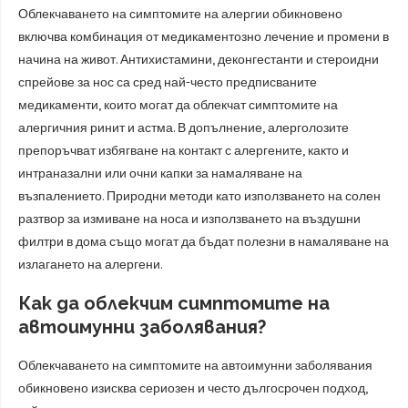
Облекчаването на симптомите на алергии обикновено
включва комбинация от медикаментозно лечение и промени в
начина на живот. Антихистамини, деконгестанти и стероидни
спрейове за нос са сред най-често предписваните
медикаменти, които могат да облекчат симптомите на
алергичния ринит и астма. В допълнение, алерголозите
препоръчват избягване на контакт с алергените, както и
интраназални или очни капки за намаляване на
възпалението. Природни методи като използването на солен
разтвор за измиване на носа и използването на въздушни
филтри в дома също могат да бъдат полезни в намаляване на
излагането на алергени.
Как да облекчим симптомите на
автоимунни заболявания?
Облекчаването на симптомите на автоимунни заболявания
обикновено изисква сериозен и често дългосрочен подход,