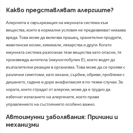
Какво представляват алергиите?
Алергията е свръхреакция на имунната система към
вещества, които в нормални условия не предизвикват никаква
вреда. Това може да включва прашец, хранителни продукти,
животински косми, химикали, лекарства и други. Когато
имунната система разпознае тези вещества като опасни, тя
произвежда антитела (имуноглобулин Е), които водят до
възпалителни реакции в организма. Това може да се прояви с
различни симптоми, като кихане, сърбеж, обриви, проблеми с
дишането, гадене и дори анафилаксия в по-тежки случаи. За
хората, които страдат от алергии, може да е трудно да
избегнат излагането на алергените, което прави
управлението на състоянието особено важно.
Автоимунни заболявания: Причини и
механизми