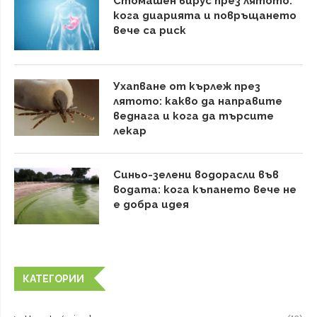
Стомашен вирус през лятото:
кога диарията и повръщането
вече са риск
Ухапване от кърлеж през
лятото: какво да направите
веднага и кога да търсите
лекар
Синьо-зелени водорасли във
водата: кога къпането вече не
е добра идея
КАТЕГОРИИ