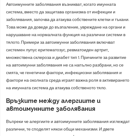
Автоимунните заболявания възникват, когато имунната
система, вместо да защитава организма от инфекции и
заболявания, започва да атакува собствените клетки и тъкани.
Това може да доведе до възпаление, увреждане на органи и
нарушаване на нормалната функция на различни системи в
тялото. Примери за автоимунни заболявания включват
системен лупус еритематозус, ревматоиден артрит,
множествена склероза и диабет тип 1. Причините за развитие
на автоимунни заболявания не са напълно разбрани, но се
смята, че генетични фактори, инфекциозни заболявания и
фактори на околната среда играят важна роля в активирането
на имунната система да атакува собственото тяло.
Връзките между алергиите и
автоимунните заболявания
Въпреки че алергиите и автоимунните заболявания изглеждат
различни, те споделят някои общи механизми. И двете