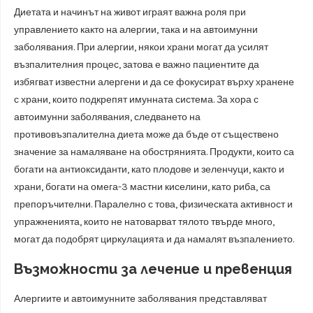
Диетата и начинът на живот играят важна роля при
управлението както на алергии, така и на автоимунни
заболявания. При алергии, някои храни могат да усилят
възпалителния процес, затова е важно пациентите да
избягват известни алергени и да се фокусират върху хранене
с храни, които подкрепят имунната система. За хора с
автоимунни заболявания, следването на
противовъзпалителна диета може да бъде от съществено
значение за намаляване на обострянията. Продукти, които са
богати на антиоксиданти, като плодове и зеленчуци, както и
храни, богати на омега-3 мастни киселини, като риба, са
препоръчителни. Паралелно с това, физическата активност и
упражненията, които не натоварват тялото твърде много,
могат да подобрят циркулацията и да намалят възпалението.
Възможности за лечение и превенция
Алергиите и автоимунните заболявания представляват