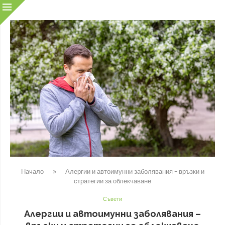
Начало
»
Алергии и автоимунни заболявания – връзки и
стратегии за облекчаване
Съвети
Алергии и автоимунни заболявания –