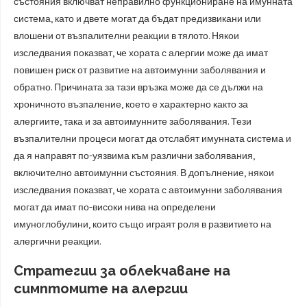
състояния включват неправилно функциониране на имунната
система, като и двете могат да бъдат предизвикани или
влошени от възпалителни реакции в тялото. Някои
изследвания показват, че хората с алергии може да имат
повишен риск от развитие на автоимунни заболявания и
обратно. Причината за тази връзка може да се дължи на
хроничното възпаление, което е характерно както за
алергиите, така и за автоимунните заболявания. Тези
възпалителни процеси могат да отслабят имунната система и
да я направят по-уязвима към различни заболявания,
включително автоимунни състояния. В допълнение, някои
изследвания показват, че хората с автоимунни заболявания
могат да имат по-високи нива на определени
имуноглобулини, които също играят роля в развитието на
алергични реакции.
Стратегии за облекчаване на
симптомите на алергии