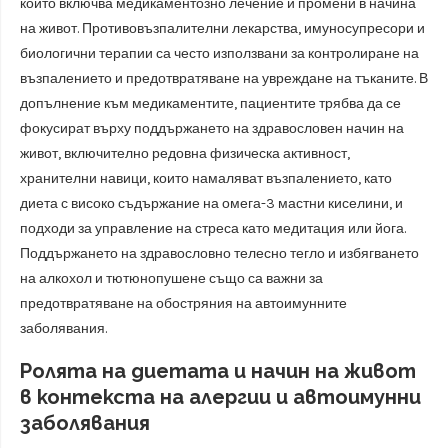
който включва медикаментозно лечение и промени в начина
на живот. Противовъзпалителни лекарства, имуносупресори и
биологични терапии са често използвани за контролиране на
възпалението и предотвратяване на увреждане на тъканите. В
допълнение към медикаментите, пациентите трябва да се
фокусират върху поддържането на здравословен начин на
живот, включително редовна физическа активност,
хранителни навици, които намаляват възпалението, като
диета с високо съдържание на омега-3 мастни киселини, и
подходи за управление на стреса като медитация или йога.
Поддържането на здравословно телесно тегло и избягването
на алкохол и тютюнопушене също са важни за
предотвратяване на обостряния на автоимунните
заболявания.
Ролята на диетата и начин на живот
в контекста на алергии и автоимунни
заболявания