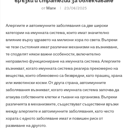
връзки и стратегии за облекчаване
от
Маги
23/06/2025
Алергиите и автоимунните заболявания са две широки
категории на имунната система, които имат значително
влияние върху здравето на милиони хора по света. Въпреки
че тези състояния имат различни механизми на възникване,
те споделят някои важни особености, включително
неправилно функциониране на имунната система. Алергиите
възникват, когато имунната система реагира прекомерно на
вещества, които обикновено са безвредни, като прашец, храна
или животински косми. От друга страна, автоимунните
заболявания възникват, когато имунната система започва да
атакува собствените клетки и тъкани на организма. Въпреки
различията в механизмите, съществуват съществени връзки
между алергиите и автоимунните заболявания, като често
хората с едното заболяване имат и повишен риск от
развиване на другото.