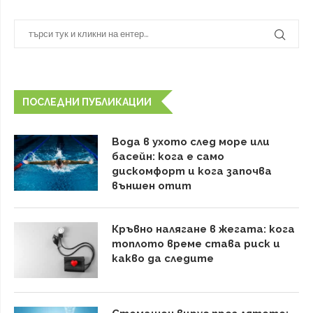
ПОСЛЕДНИ ПУБЛИКАЦИИ
Вода в ухото след море или
басейн: кога е само
дискомфорт и кога започва
външен отит
Кръвно налягане в жегата: кога
топлото време става риск и
какво да следите