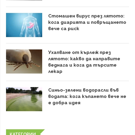
Стомашен вирус през лятото:
кога диарията и повръщането
вече са риск
Ухапване от кърлеж през
лятото: какво да направите
веднага и кога да търсите
лекар
Синьо-зелени водорасли във
водата: кога къпането вече не
е добра идея
КАТЕГОРИИ