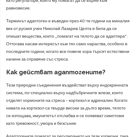
като регулатори, които му помагат да се върне към
равновесие.
Терминът адаптоген е въведен през 40-те години на миналия
век от руския учен Николай Лазарев. Целта е била да се
опишат вещества, които „помагат на тялото да се адаптира“.
Оттогава насам интересът към тях само нараства, особено в
последните години, когато все повече хора търсят естествени
начини за справяне със стреса.
Как действат адаптогените?
Тези природни съединения въздействат върху ендокринната
система, по-специално върху надбъбречните жлези, които
отделят хормоните на стреса – кортизол и адреналин. Когато
нивата на кортизол са твърде високи за дълго време, тялото
се изтощава, имунитетът отслабва и се появяват симптоми
като тревожност, умора и безсъние.
Адаптогените помагат за регулирането на тези хормони, така