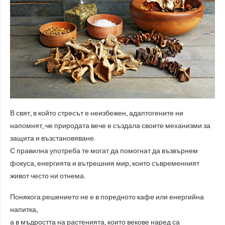
В свят, в който стресът е неизбежен, адаптогените ни
напомнят, че природата вече е създала своите механизми за
защита и възстановяване.
С правилна употреба те могат да помогнат да възвърнем
фокуса, енергията и вътрешния мир, които съвременният
живот често ни отнема.
Понякога решението не е в поредното кафе или енергийна
напитка,
а в мъдростта на растенията, които векове наред са