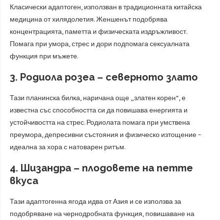
Класически адаптоген, използван в традиционната китайска
медицина от хилядолетия. Женшенът подобрява
концентрацията, паметта и физическата издръжливост.
Помага при умора, стрес и дори подпомага сексуалната
функция при мъжете.
3. Родиола розеа – северното злато
Тази планинска билка, наричана още „златен корен“, е
известна със способността си да повишава енергията и
устойчивостта на стрес. Родиолата помага при умствена
преумора, депресивни състояния и физическо изтощение –
идеална за хора с натоварен ритъм.
4. Шизандра – плодовете на петте
вкуса
Тази адаптогенна ягода идва от Азия и се използва за
подобряване на чернодробната функция, повишаване на