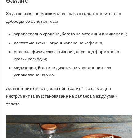
баланс
За да се извлече максимална полза от адаптогените, те е
добре да се съчетаят със:
здравословно хранене, богато на витамини и минерали;
достатъчен сън и ограничаване на кофеина;
редовна физическа активност, дори под формата на
кратки разходки;
медитация, йога или дихателни упражнения – за
успокояване на ума.
Адаптогените не са „вълшебно хапче“, но са мощен
инструмент за възстановяване на баланса между ума и
тялото.