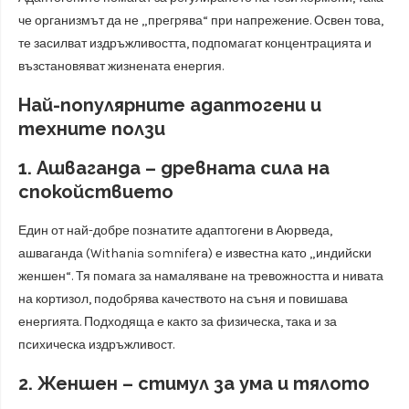
че организмът да не „прегрява“ при напрежение. Освен това,
те засилват издръжливостта, подпомагат концентрацията и
възстановяват жизнената енергия.
Най-популярните адаптогени и
техните ползи
1. Ашваганда – древната сила на
спокойствието
Един от най-добре познатите адаптогени в Аюрведа,
ашваганда (Withania somnifera) е известна като „индийски
женшен“. Тя помага за намаляване на тревожността и нивата
на кортизол, подобрява качеството на съня и повишава
енергията. Подходяща е както за физическа, така и за
психическа издръжливост.
2. Женшен – стимул за ума и тялото