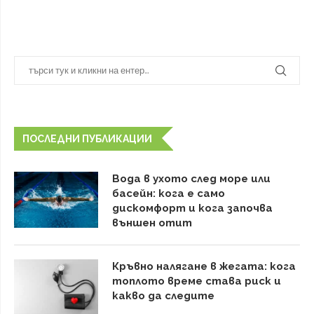
ПОСЛЕДНИ ПУБЛИКАЦИИ
Вода в ухото след море или
басейн: кога е само
дискомфорт и кога започва
външен отит
Кръвно налягане в жегата: кога
топлото време става риск и
какво да следите