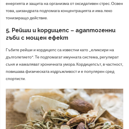
енергията и защита на организма от оксидативен стрес. Освен
това, шизандрата подпомага концентрацията и има леко
тонизиращо действие.
5. Рейши и кордицепс – адаптогенни
гъби с мощен ефект
Гъбите рейши и кордицепс са известни като „еликсири на
дълголетието“. Те подпомагат имунната система, регулират
съня и намаляват хроничната умора. Кордицепсът, в частност,
повишава физическата издръжливост и е популярен сред
спортисти.