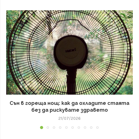
Сън в гореща нощ: как да охладите стаята
без да рискувате здравето
21/07/2026