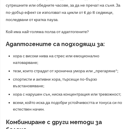
сутрешните или обедните часове, за да не пречат на съня. За
по-добър ефект се използват на цикли от 6 до 8 седмици,
последвани от кратка пауза.
Кой има най-голяма полза от адаптогените?
Адаптогените са подходящи за:
хора с високи нива на стрес или емоционално
натоварване;
тези, които страдат от хронична умора или „прегаряне“;
спортисти и активни хора, търсещи по-бързо
възстановяване;
хора с нарушен сън, ниска концентрация или тревожност;
всеки, който иска да подобри устойчивостта и тонуса си по
естествен начин.
Комбиниране с други методи за