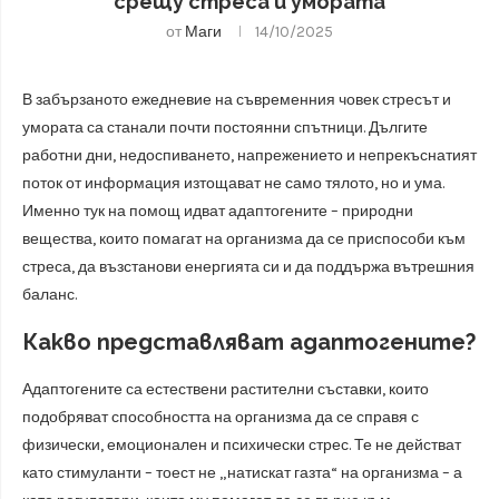
срещу стреса и умората
от
Маги
14/10/2025
В забързаното ежедневие на съвременния човек стресът и
умората са станали почти постоянни спътници. Дългите
работни дни, недоспиването, напрежението и непрекъснатият
поток от информация изтощават не само тялото, но и ума.
Именно тук на помощ идват адаптогените – природни
вещества, които помагат на организма да се приспособи към
стреса, да възстанови енергията си и да поддържа вътрешния
баланс.
Какво представляват адаптогените?
Адаптогените са естествени растителни съставки, които
подобряват способността на организма да се справя с
физически, емоционален и психически стрес. Те не действат
като стимуланти – тоест не „натискат газта“ на организма – а