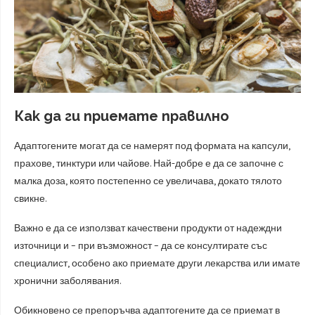
Как да ги приемате правилно
Адаптогените могат да се намерят под формата на капсули,
прахове, тинктури или чайове. Най-добре е да се започне с
малка доза, която постепенно се увеличава, докато тялото
свикне.
Важно е да се използват качествени продукти от надеждни
източници и – при възможност – да се консултирате със
специалист, особено ако приемате други лекарства или имате
хронични заболявания.
Обикновено се препоръчва адаптогените да се приемат в