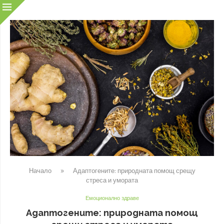
Начало
»
Адаптогените: природната помощ срещу
стреса и умората
Емоционално здраве
Адаптогените: природната помощ