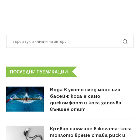
ПОСЛЕДНИ ПУБЛИКАЦИИ
Вода в ухото след море или
басейн: кога е само
дискомфорт и кога започва
външен отит
Кръвно налягане в жегата: кога
топлото време става риск и