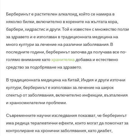
Берберинът е растителен алкалоид, който се намира в
няколко билки, включително в корените на жълтата кора,
барбери, хидрастис и други. Той е известен с множество ползи
за здравето и е използван в традиционната медицина на
много култури за лечение на различни заболявания. В
последните години, берберинът започва да получава все по-
голямо внимание като
хранителна
добавка и естествено
средство за подобряване на здравето.
В традиционната медицина на Китай, Индия и други източни
култури, берберинът е използван за лечение на широк
спектър от заболявания, включително инфекции, възпаления
и храносмилателни проблеми.
Съвременните научни изследвания показват, че берберинът
има редица терапевтични ефекти, които могат да помогнат за
контролиране на хронични заболявания, като диабет,