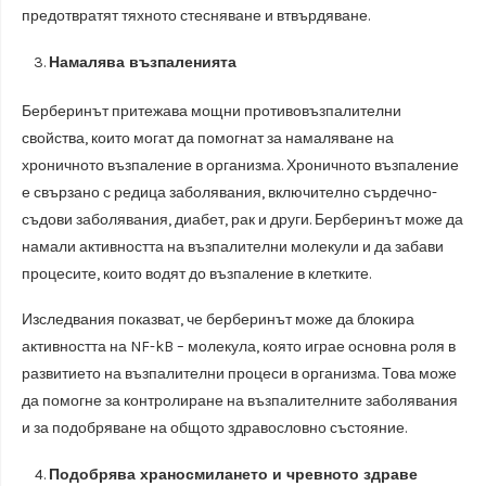
предотвратят тяхното стесняване и втвърдяване.
Намалява възпаленията
Берберинът притежава мощни противовъзпалителни
свойства, които могат да помогнат за намаляване на
хроничното възпаление в организма. Хроничното възпаление
е свързано с редица заболявания, включително сърдечно-
съдови заболявания, диабет, рак и други. Берберинът може да
намали активността на възпалителни молекули и да забави
процесите, които водят до възпаление в клетките.
Изследвания показват, че берберинът може да блокира
активността на NF-kB – молекула, която играе основна роля в
развитието на възпалителни процеси в организма. Това може
да помогне за контролиране на възпалителните заболявания
и за подобряване на общото здравословно състояние.
Подобрява храносмилането и чревното здраве