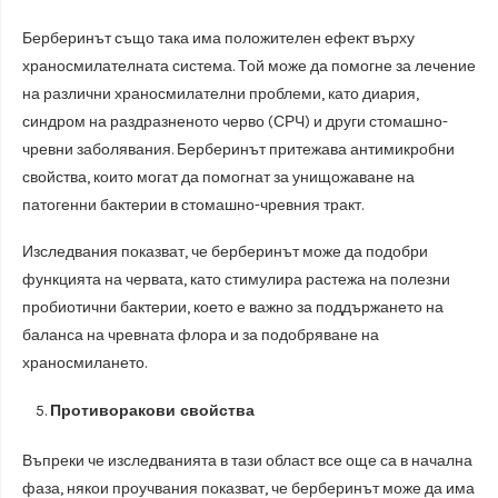
Берберинът също така има положителен ефект върху
храносмилателната система. Той може да помогне за лечение
на различни храносмилателни проблеми, като диария,
синдром на раздразненото черво (СРЧ) и други стомашно-
чревни заболявания. Берберинът притежава антимикробни
свойства, които могат да помогнат за унищожаване на
патогенни бактерии в стомашно-чревния тракт.
Изследвания показват, че берберинът може да подобри
функцията на червата, като стимулира растежа на полезни
пробиотични бактерии, което е важно за поддържането на
баланса на чревната флора и за подобряване на
храносмилането.
Противоракови свойства
Въпреки че изследванията в тази област все още са в начална
фаза, някои проучвания показват, че берберинът може да има