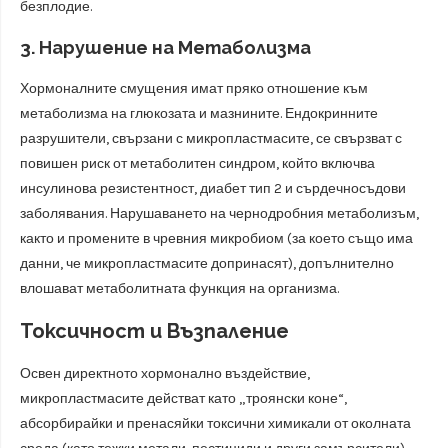
безплодие.
3. Нарушение на Метаболизма
Хормоналните смущения имат пряко отношение към
метаболизма на глюкозата и мазнините. Ендокринните
разрушители, свързани с микропластмасите, се свързват с
повишен риск от метаболитен синдром, който включва
инсулинова резистентност, диабет тип 2 и сърдечносъдови
заболявания. Нарушаването на чернодробния метаболизъм,
както и промените в чревния микробиом (за което също има
данни, че микропластмасите допринасят), допълнително
влошават метаболитната функция на организма.
Токсичност и Възпаление
Освен директното хормонално въздействие,
микропластмасите действат като „троянски коне“,
абсорбирайки и пренасяйки токсични химикали от околната