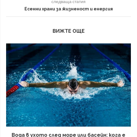
следваща статия
Есенни храни за жизненост и енергия
ВИЖТЕ ОЩЕ
Вода в ухото след море или басейн: кога е