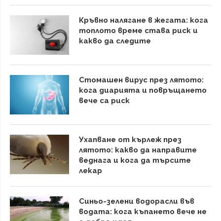
Кръвно налягане в жегата: кога
топлото време става риск и
какво да следите
Стомашен вирус през лятото:
кога диарията и повръщането
вече са риск
Ухапване от кърлеж през
лятото: какво да направите
веднага и кога да търсите
лекар
Синьо-зелени водорасли във
водата: кога къпането вече не