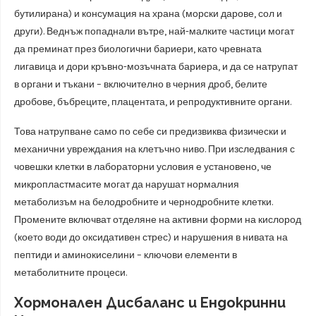
бутилирана) и консумация на храна (морски дарове, сол и
други). Веднъж попаднали вътре, най-малките частици могат
да преминат през биологични бариери, като чревната
лигавица и дори кръвно-мозъчната бариера, и да се натрупат
в органи и тъкани – включително в черния дроб, белите
дробове, бъбреците, плацентата, и репродуктивните органи.
Това натрупване само по себе си предизвиква физически и
механични увреждания на клетъчно ниво. При изследвания с
човешки клетки в лабораторни условия е установено, че
микропластмасите могат да нарушат нормалния
метаболизъм на белодробните и чернодробните клетки.
Промените включват отделяне на активни форми на кислород
(което води до оксидативен стрес) и нарушения в нивата на
пептиди и аминокиселини – ключови елементи в
метаболитните процеси.
Хормонален Дисбаланс и Ендокринни