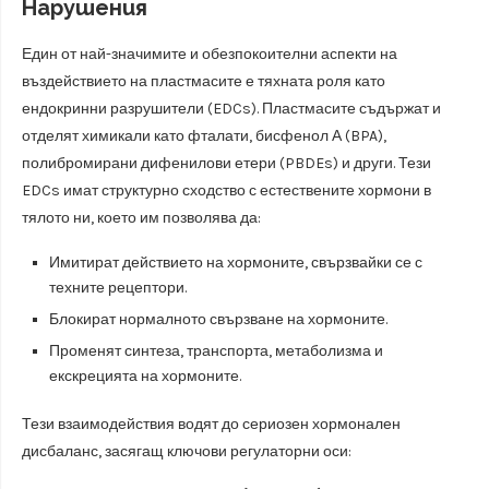
Нарушения
Един от най-значимите и обезпокоителни аспекти на
въздействието на пластмасите е тяхната роля като
ендокринни разрушители (EDCs). Пластмасите съдържат и
отделят химикали като фталати, бисфенол А (BPA),
полибромирани дифенилови етери (PBDEs) и други. Тези
EDCs имат структурно сходство с естествените хормони в
тялото ни, което им позволява да:
Имитират действието на хормоните, свързвайки се с
техните рецептори.
Блокират нормалното свързване на хормоните.
Променят синтеза, транспорта, метаболизма и
екскрецията на хормоните.
Тези взаимодействия водят до сериозен хормонален
дисбаланс, засягащ ключови регулаторни оси: