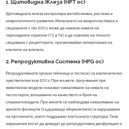
1. Щитовидна Жлеза (HPT ос)
Щитовидната жлеза контролира метаболизма, растежа и
неврологичното развитие. Излагането на микропластмаси и
свързаните с тях EDCs може да намали нивата на
тиреоидните хормони (T3 и T4) и да повлияе на тяхното
свързване с рецепторите, причинявайки хиперплазия на
клетките на жлезата.
2. Репродуктивна Система (HPG ос)
Репродуктивните органи (яйчници и тестиси) са изключително
чувствителни към EDCs. При мъжете, проучвания при
животински модели показват намаляване на нивата на
тестостерон, влошаване на качеството и броя на
сперматозоидите. При жените се наблюдава намаляване на
зрелите фоликули (съдържащи яйцеклетките) и нарушаване
на протеините, които поддържат клетъчната структура. Тези
нарушения могат да доведат до репродуктивна дисфункция и