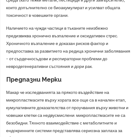
среда (като тежки метали, пестициди и други замърсители),
които допълнително се биоакумулират и усилват общата
токсичност в човешките органи.
Наличието на чужди частици в тъканите неизбежно
предизвиква хронично възпаление и оксидативен стрес.
Хроничното възпаление е доказан рисков фактор и
предпоставка за развитието на редица хронични заболявания
– от сърдечносъдови и респираторни проблеми до
невродегенеративни състояния и дори рак.
Предпазни Мерки
Макар че изследванията за прякото въздействие на
микропластмасите върху хората все още са в начален етап,
кумулативните доказателства от проучвания върху животни и
човешки клетки са недвусмислени: микропластмасите не са
безобидни. Тяхното взаимодействие с метаболитните и
ендокринните системи представлява сериозна заплаха за