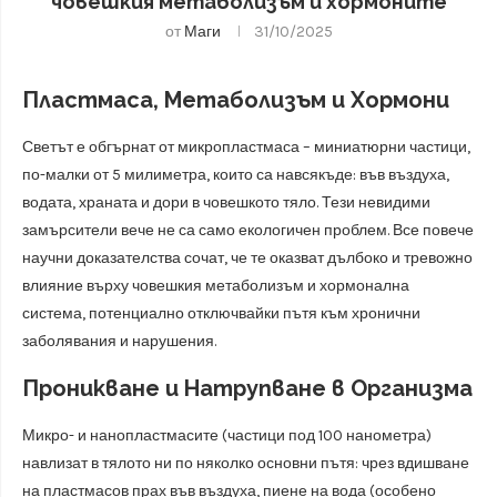
човешкия метаболизъм и хормоните
от
Маги
31/10/2025
Пластмаса, Метаболизъм и Хормони
Светът е обгърнат от микропластмаса – миниатюрни частици,
по-малки от 5 милиметра, които са навсякъде: във въздуха,
водата, храната и дори в човешкото тяло. Тези невидими
замърсители вече не са само екологичен проблем. Все повече
научни доказателства сочат, че те оказват дълбоко и тревожно
влияние върху човешкия метаболизъм и хормонална
система, потенциално отключвайки пътя към хронични
заболявания и нарушения.
Проникване и Натрупване в Организма
Микро- и нанопластмасите (частици под 100 нанометра)
навлизат в тялото ни по няколко основни пътя: чрез вдишване
на пластмасов прах във въздуха, пиене на вода (особено