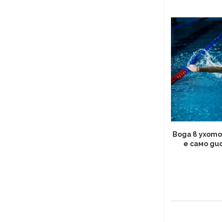
Вода в ухото
е само ди