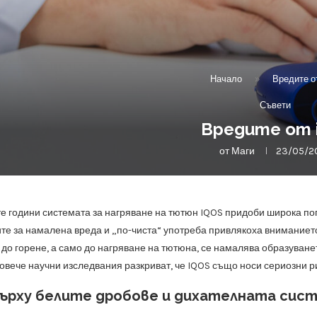
Начало
»
Вредите о
Съвети
Вредите от 
от
Маги
23/05/2
е години системата за нагряване на тютюн IQOS придоби широка по
ите за намалена вреда и „по-чиста“ употреба привлякоха вниманието
а до горене, а само до нагряване на тютюна, се намалява образуван
повече научни изследвания разкриват, че IQOS също носи сериозни р
върху белите дробове и дихателната сис