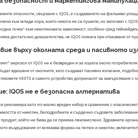
за безопасност и маркетингова манипулац
лемите опасности, свързани с IQOS, е създаването на фалшиво усещ
чени към млади хора, които никога не са пушили, но започват с IQOS,
входна точка“ към никотиновата зависимост, особено сред тийнейдж
 няма достатъчно доказателства, че IQOS помага при отказване от п
вие върху околната среда и пасивното из
ият“ аерозол от IQOS не е безвреден и за хората около потребителя
 бъдат вдишани от околните, като създават пасивно излагане, подоб
стиковете HEETS и самото устройство допринасят за замърсяване с п
е: IQOS не е безопасна алтернатива
е рекламира като по-малко вреден избор в сравнение с класическите
симостта от никотин, белодробните и сърдечно-съдовите заболявания
 продукт, който не бива да се приема лекомислено. Здравните орган
ното въздържание от всякаква форма на тютюн и никотин, включител