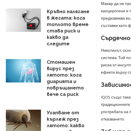
Макар да не пр
канцерогени и 
Кръвно налягане
в жегата: кога
предизвиква въ
топлото време
съставки като 
става риск и
Сърдечно-
какво да
следите
Никотинът, осн
система. Той п
Стомашен
риска от инсул
вирус през
ефекти върху с
лятото: кога
диарията и
Зависимо
повръщането
вече са риск
IQOS също така 
традиционните 
употребата на 
Ухапване от
кърлеж през
отказването.
лятото: какво