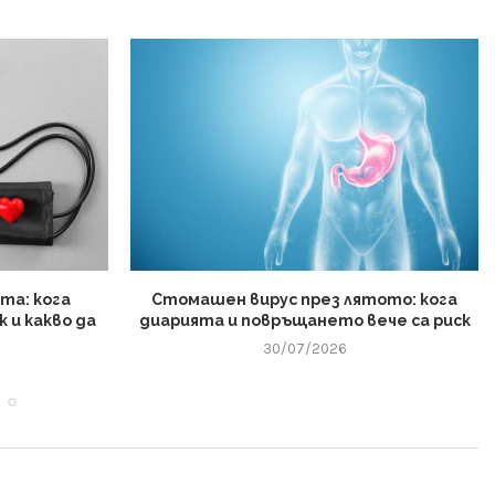
та: кога
Стомашен вирус през лятото: кога
 и какво да
диарията и повръщането вече са риск
30/07/2026