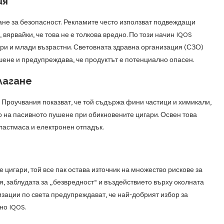
ия
ане за безопасност. Рекламите често използват подвеждащи
 вярвайки, че това не е толкова вредно. По този начин IQOS
ъри и млади възрастни. Световната здравна организация (СЗО)
ушене и предупреждава, че продуктът е потенциално опасен.
лагане
. Проучвания показват, че той съдържа фини частици и химикали,
но на пасивното пушене при обикновените цигари. Освен това
ластмаса и електронен отпадък.
 цигари, той все пак остава източник на множество рискове за
, заблудата за „безвредност“ и въздействието върху околната
изации по света предупреждават, че най-добрият избор за
но IQOS.