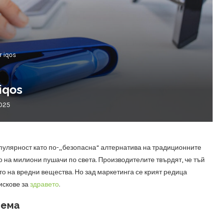
т iqos
iqos
025
пулярност като по-„безопасна“ алтернатива на традиционните
 на милиони пушачи по света. Производителите твърдят, че тъй
ето на вредни вещества. Но зад маркетинга се крият редица
искове за
здравето
.
тема