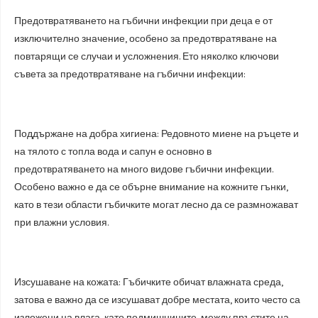
Предотвратяването на гъбични инфекции при деца е от
изключително значение, особено за предотвратяване на
повтарящи се случаи и усложнения. Ето няколко ключови
съвета за предотвратяване на гъбични инфекции:
Поддържане на добра хигиена: Редовното миене на ръцете и
на тялото с топла вода и сапун е основно в
предотвратяването на много видове гъбични инфекции.
Особено важно е да се обърне внимание на кожните гънки,
като в тези области гъбичките могат лесно да се размножават
при влажни условия.
Изсушаване на кожата: Гъбичките обичат влажната среда,
затова е важно да се изсушават добре местата, които често са
изложени на влага, като подмишниците, между пръстите на