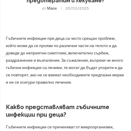
предотвратим и лекуваме?
от
Маги
20/03/2025
Гъбичните инфекции при деца са често срещан проблем,
който може да се прояви по различни части на тялото и да
доведе до неприятни симптоми, включително сърбеж,
раздразнение и възпаление. За съжаление, въпреки че много
гъбични инфекции са лечими, те могат да бъдат упорити и да
се повторят, ако не се вземат необходимите предпазни мерки
и не се осигури правилно лечение.
Какво представляват гъбичните
инфекции при деца?
Гъбичните инфекции се причиняват от микроорганизми,