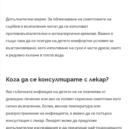
Допълнителни мерки: За облекчаване на симптомите на
сърбеж и възпаление могат да се използват
противовъзпалителни и антиалергични кремове. Важно е
също така да се осигури на детето комфортни условия за
възстановяване, като използване на сухи и чисти дрехи, както
и редовно къпане в топла вода.
Кога да се консултирате с лекар?
Ако гъбичната инфекция на детето не се повлиява от
домашно лечение или ако се появят сериозни симптоми като
силно възпаление, болка, висока температура или
разпространение на инфекцията, е важно да се потърси
консултация с лекар. Лекарят може да предложи
допълнителни изследвания и да предпише най-подходящото