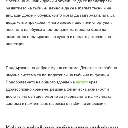
Носене на дишащи дрехи и обувки: За да се предотврати
развитието на гъбички, важно е да се избягват тесни и не
дишащи дрехи и обувки, които могат да задържат влага. За
деца, които прекарват много време навън или спортуват,
носенето на обувки от естествени материали може да
помогне за поддържане на сухота и предотвратяване на
инфекции.
Поддържане на добра имунна система: Децата с отслабена
имунна система са по-податливи на гъбични инфекции.
Подобряването на общото здраве на
детето
чрез
здравословно хранене, редовна физическа активност и
достатъчно сън ще помогне за укрепването на имунната
система и намаляване на риска от гъбични инфекции.
Как да лекуваме гъбичните инфекции