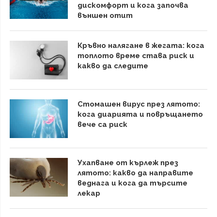
дискомфорт и кога започва
външен отит
Кръвно налягане в жегата: кога
топлото време става риск и
какво да следите
Стомашен вирус през лятото:
кога диарията и повръщането
вече са риск
Ухапване от кърлеж през
лятото: какво да направите
веднага и кога да търсите
лекар