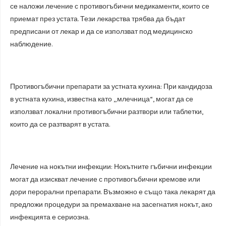
се наложи лечение с противогъбични медикаменти, които се
приемат през устата. Тези лекарства трябва да бъдат
предписани от лекар и да се използват под медицинско
наблюдение.
Противогъбични препарати за устната кухина: При кандидоза
в устната кухина, известна като „млечница“, могат да се
използват локални противогъбични разтвори или таблетки,
които да се разтварят в устата.
Лечение на нокътни инфекции: Нокътните гъбични инфекции
могат да изискват лечение с противогъбични кремове или
дори перорални препарати. Възможно е също така лекарят да
предложи процедури за премахване на засегнатия нокът, ако
инфекцията е сериозна.