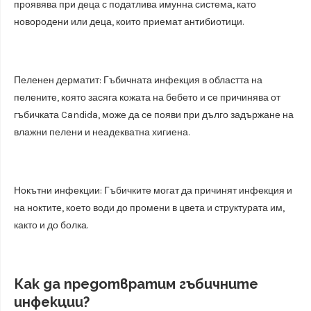
проявява при деца с податлива имунна система, като
новородени или деца, които приемат антибиотици.
Пеленен дерматит: Гъбичната инфекция в областта на
пелените, която засяга кожата на бебето и се причинява от
гъбичката Candida, може да се появи при дълго задържане на
влажни пелени и неадекватна хигиена.
Нокътни инфекции: Гъбичките могат да причинят инфекция и
на ноктите, което води до промени в цвета и структурата им,
както и до болка.
Как да предотвратим гъбичните
инфекции?