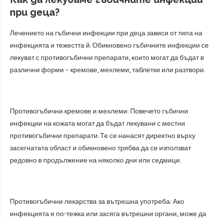
при деца?
Лечението на гъбични инфекции при деца зависи от типа на
инфекцията и тежестта й. Обикновено гъбичните инфекции се
лекуват с противогъбични препарати, които могат да бъдат в
различни форми – кремове, мехлеми, таблетки или разтвори.
Противогъбични кремове и мехлеми: Повечето гъбични
инфекции на кожата могат да бъдат лекувани с местни
противогъбични препарати. Те се нанасят директно върху
засегнатата област и обикновено трябва да се използват
редовно в продължение на няколко дни или седмици.
Противогъбични лекарства за вътрешна употреба: Ако
инфекцията е по-тежка или засяга вътрешни органи, може да