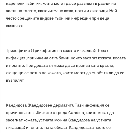
наречени гъбички, които могат да се развиват в различни
части на тялото, включително кожа, нокти и лигавици. Най-
често срещаните видове гъбични инфекции при деца
включват:
Трихофития (Трихофития на кожата и скалпа): Това е
инфекция, причинена от гъбички, които засягат кожата, косата
и ноктите. При децата тя може да се прояви като кръгли,
лющещи се петна по кожата, които могат да сърбят или да се
възпалят.
Кандидоза (Кандидозен дерматит): Тази инфекция се
причинява от гъбичките от рода Candida, които могат да
засегнат кожата, устната кухина (кандидоза на устната
лигавица) и гениталната област. Кандидозата често се