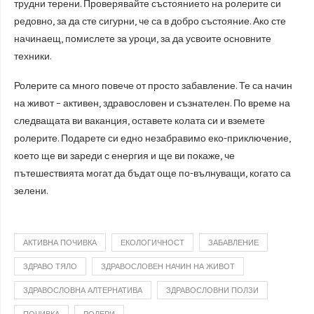
трудни терени. Проверявайте състоянието на ролерите си
редовно, за да сте сигурни, че са в добро състояние. Ако сте
начинаещ, помислете за уроци, за да усвоите основните
техники.
Ролерите са много повече от просто забавление. Те са начин
на живот – активен, здравословен и съзнателен. По време на
следващата ви ваканция, оставете колата си и вземете
ролерите. Подарете си едно незабравимо еко-приключение,
което ще ви зареди с енергия и ще ви покаже, че
пътешествията могат да бъдат още по-вълнуващи, когато са
зелени.
АКТИВНА ПОЧИВКА
ЕКОЛОГИЧНОСТ
ЗАБАВЛЕНИЕ
ЗДРАВО ТЯЛО
ЗДРАВОСЛОВЕН НАЧИН НА ЖИВОТ
ЗДРАВОСЛОВНА АЛТЕРНАТИВА
ЗДРАВОСЛОВНИ ПОЛЗИ