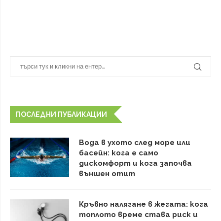
ПОСЛЕДНИ ПУБЛИКАЦИИ
Вода в ухото след море или
басейн: кога е само
дискомфорт и кога започва
външен отит
Кръвно налягане в жегата: кога
топлото време става риск и