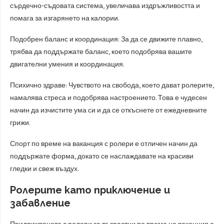
сърдечно-съдовата система, увеличава издръжливостта и
помага за изгарянето на калории.
Подобрен баланс и координация: За да се движите плавно,
трябва да поддържате баланс, което подобрява вашите
двигателни умения и координация.
Психично здраве: Чувството на свобода, което дават ролерите,
намалява стреса и подобрява настроението. Това е чудесен
начин да изчистите ума си и да се откъснете от ежедневните
грижи.
Спорт по време на ваканция с ролери е отличен начин да
поддържате форма, докато се наслаждавате на красиви
гледки и свеж въздух.
Ролерите като приключение и
забавление