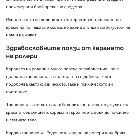
прекомерния брой превозни средства.
Използването на ролери като алтернативен транспорт по
време на почивката е малка, но важна стъпка към по-устойчив
начин на живот.
Здравословните ползи от карането
на ролери
Карането на ролери е много повече от забавление – то е
цялостна тренировка за тялото. Това е дейност, която
подобрява както физическото, така и психическото ви
състояние.
Тренировка за цялото тяло: Ролерите ангажират мускулите на
краката, седалището, корема и гърба, което води до по-силно
и стегнато тяло.
Кардио тренировка: Редовното каране на ролери подобрява