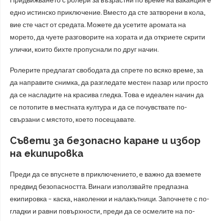
Придвижването с ролери за възрастни по време на ваканция е
едно истинско приключение. Вместо да сте затворени в кола,
вие сте част от средата. Можете да усетите аромата на
морето, да чуете разговорите на хората и да откриете скрити
улички, които бихте пропуснали по друг начин.
Ролерите предлагат свободата да спрете по всяко време, за
да направите снимка, да разгледате местен пазар или просто
да се насладите на красива гледка. Това е идеален начин да
се потопите в местната култура и да се почувствате по-
свързани с мястото, което посещавате.
Съвети за безопасно каране и избор
на екипировка
Преди да се впуснете в приключението, е важно да вземете
предвид безопасността. Винаги използвайте предпазна
екипировка – каска, наколенки и налакътници. Започнете с по-
гладки и равни повърхности, преди да се осмелите на по-