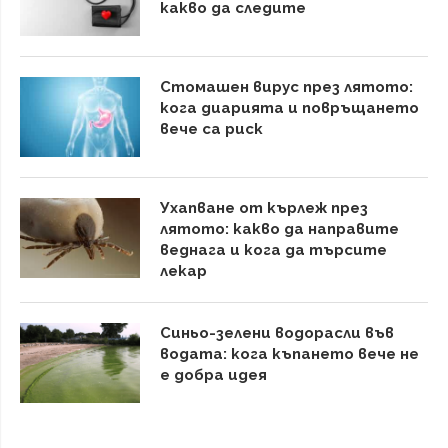
какво да следите
Стомашен вирус през лятото:
кога диарията и повръщането
вече са риск
Ухапване от кърлеж през
лятото: какво да направите
веднага и кога да търсите
лекар
Синьо-зелени водорасли във
водата: кога къпането вече не
е добра идея