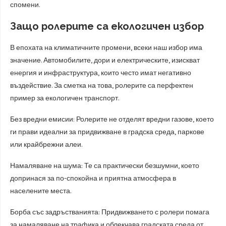
спомени.
Защо ролерите са екологичен избор
В епохата на климатичните промени, всеки наш избор има
значение. Автомобилите, дори и електрическите, изискват
енергия и инфраструктура, които често имат негативно
въздействие. За сметка на това, ролерите са перфектен
пример за екологичен транспорт.
Без вредни емисии: Ролерите не отделят вредни газове, което
ги прави идеални за придвижване в градска среда, паркове
или крайбрежни алеи.
Намаляване на шума: Те са практически безшумни, което
допринася за по-спокойна и приятна атмосфера в
населените места.
Борба със задръстванията: Придвижването с ролери помага
за намаляване на трафика и облекчава градската среда от