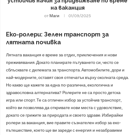
устойчив начин за придвижване по време
на ваканция
от
Маги
01/09/2025
Еко-ролери: Зелен транспорт за
лятната почивка
Лятната ваканция е време за отдих, приключения и нови
преживявания. Докато планирате пътуването си, често се
сблъсквате с дилемата за транспорта. Автомобилите, дори и
най-модерните, оставят своя отпечатък върху околната среда.
Но какво ще кажете за една по-различна, екологична и
здравословна алтернатива? Ролерите не са просто детска
игра или спорт. Те са отличен избор за устойчив транспорт,
който ви позволява да откривате нови места с удоволствие,
докато се грижите за природата и своето здраве. Избирайки
ролери за ваканция, вие правите съзнателен избор за еко-
пътешествие, което ще ви зареди с енергия и незабравими