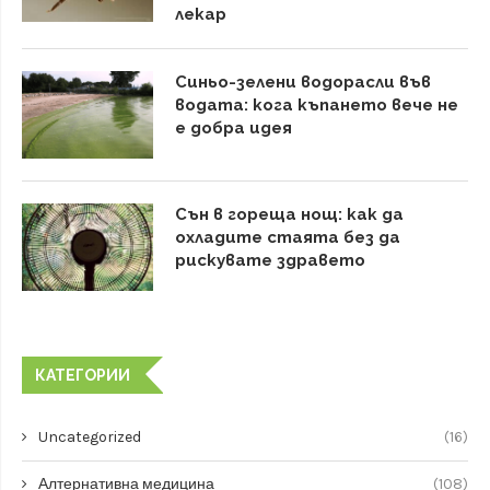
лекар
Синьо-зелени водорасли във
водата: кога къпането вече не
е добра идея
Сън в гореща нощ: как да
охладите стаята без да
рискувате здравето
КАТЕГОРИИ
Uncategorized
(16)
Алтернативна медицина
(108)