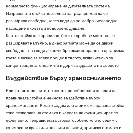
нормалното функциониране на дихателната система.
Изправената стойка позволява на гръдния кош да се
разширява свободно, което води до по-добро кислородно
насищане в кръвта и подобрено дишане.
Когато стойката е правилна, белите дробове могат да се
разширяват напълно, а диафрагмата може да се движи
свободно. Това води до по-добро оксигениране на организма,
което е важно за всеки процес в тялото, включително за
концентрацията, енергията и дори за здравето на сърцето.
Въздействие върху храносмилането
Един от интересните, но често пренебрегвани аспекти на
правилната стойка е нейното въздействие върху
храносмилането. Когато седим или стоим с изправена стойка,
това позволява на стомаха и червата да функционират по-
ефективно. Неправилната стойка, особено когато седим с
кръстосани крака или на свити позиции, притиска стомаха и