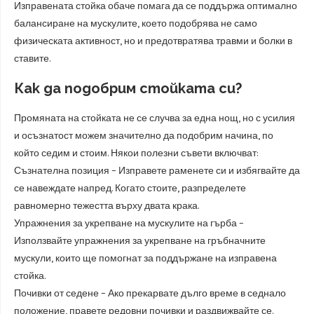
Изправената стойка обаче помага да се поддържа оптимално
балансиране на мускулите, което подобрява не само
физическата активност, но и предотвратява травми и болки в
ставите.
Как да подобрим стойката си?
Промяната на стойката не се случва за една нощ, но с усилия
и осъзнатост можем значително да подобрим начина, по
който седим и стоим. Някои полезни съвети включват:
Съзнателна позиция – Изправете раменете си и избягвайте да
се навеждате напред. Когато стоите, разпределете
равномерно тежестта върху двата крака.
Упражнения за укрепване на мускулите на гърба –
Използвайте упражнения за укрепване на гръбначните
мускули, които ще помогнат за поддържане на изправена
стойка.
Почивки от седене – Ако прекарвате дълго време в седнало
положение, правете редовни почивки и раздвижвайте се.