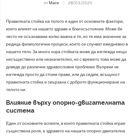
от
Маги
28/03/2025
Правилната стойка на тялото е един от основните фактори,
които влияят на нашето здраве и благосъстояние. Може би
често не осъзнаваме колко важна е тя, но тя има значение за
редица физиологични процеси, които се случват ежедневно в
нашето тяло. За много хора стойката може да изглежда нещо
несъществено или незначително, но с времето това може да
доведе до различни здравословни проблеми. Въпреки че
изглежда просто да стоим прави, или да седим, всъщност
правилната стойка е свързана с доброто функциониране на
тялото ни.
Влияние върху опорно-двигателната
система
Един от основните аспекти, в които правилната стойка играе
съществена роля, е здравето на нашата опорно-двигателна