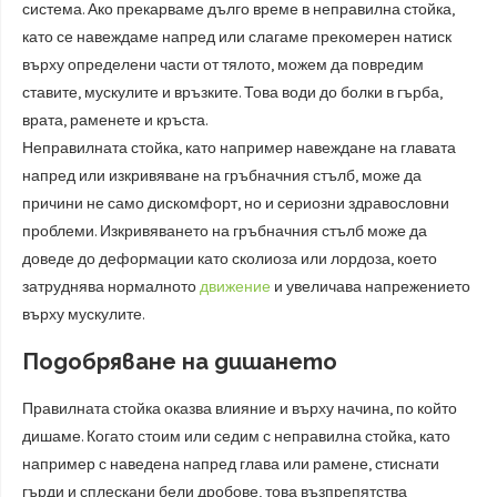
система. Ако прекарваме дълго време в неправилна стойка,
като се навеждаме напред или слагаме прекомерен натиск
върху определени части от тялото, можем да повредим
ставите, мускулите и връзките. Това води до болки в гърба,
врата, раменете и кръста.
Неправилната стойка, като например навеждане на главата
напред или изкривяване на гръбначния стълб, може да
причини не само дискомфорт, но и сериозни здравословни
проблеми. Изкривяването на гръбначния стълб може да
доведе до деформации като сколиоза или лордоза, което
затруднява нормалното
движение
и увеличава напрежението
върху мускулите.
Подобряване на дишането
Правилната стойка оказва влияние и върху начина, по който
дишаме. Когато стоим или седим с неправилна стойка, като
например с наведена напред глава или рамене, стиснати
гърди и сплескани бели дробове, това възпрепятства