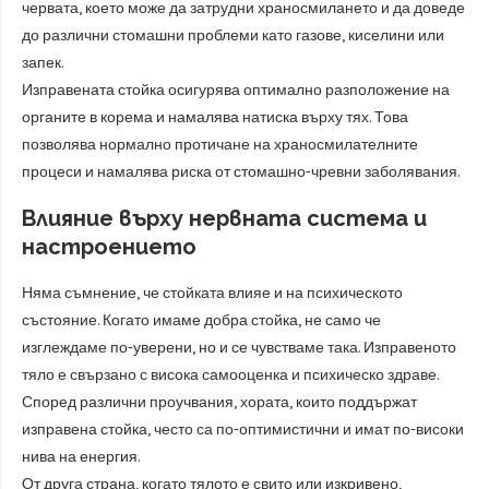
червата, което може да затрудни храносмилането и да доведе
до различни стомашни проблеми като газове, киселини или
запек.
Изправената стойка осигурява оптимално разположение на
органите в корема и намалява натиска върху тях. Това
позволява нормално протичане на храносмилателните
процеси и намалява риска от стомашно-чревни заболявания.
Влияние върху нервната система и
настроението
Няма съмнение, че стойката влияе и на психическото
състояние. Когато имаме добра стойка, не само че
изглеждаме по-уверени, но и се чувстваме така. Изправеното
тяло е свързано с висока самооценка и психическо здраве.
Според различни проучвания, хората, които поддържат
изправена стойка, често са по-оптимистични и имат по-високи
нива на енергия.
От друга страна, когато тялото е свито или изкривено,