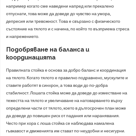
например когато сме наведени напред или прекалено
отпуснати, това може да доведе до чувство на умора,
депресия или тревожност. Това е свързано с физическото
състояние на тялото и с начина, по който то възприема стреса
и напрежението.
Подобряване на баланса и
координацията
Правилната стойка е основа за добро баланс и координация
на тялото. Когато тялото е правилно подравнено, мускулите и
ставите работят в синхрон, а това води до по-добра
стабилност. Лошата стойка може да доведе до изместване на
тежестта на тялото и увеличаване на натоварването върху
определени части от тялото, което в дългосрочен план може
да доведе до повишен риск от падания или наранявания.
Често при хора с лоша стойка се наблюдава намалена
гъвкавост и движенията им стават по-неудобни и несигурни.