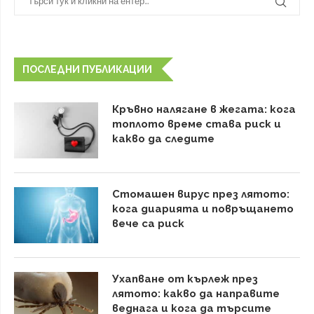
ПОСЛЕДНИ ПУБЛИКАЦИИ
Кръвно налягане в жегата: кога
топлото време става риск и
какво да следите
Стомашен вирус през лятото:
кога диарията и повръщането
вече са риск
Ухапване от кърлеж през
лятото: какво да направите
веднага и кога да търсите