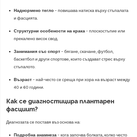
Наднормено тегло
– повишава натиска върху стъпалата
и фасцията.
Структурни особености на крака
– плоскостъпие или
прекалено висок свод.
Занимания със спорт
– бягане, скачане, футбол,
баскетбол и други спортове, които създават стрес върху
стъпалото.
Възраст
– най-често се среща при хора на възраст между
40 и 60 години.
Как се диагностицира плантарен
фасциит?
Диагнозата се поставя въз основа на:
Подробна анамнеза
– кога започва болката, колко често