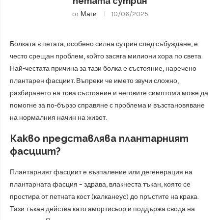
петата сутрин
от
Маги
10/06/2025
Болката в петата, особено силна сутрин след събуждане, е
често срещан проблем, който засяга милиони хора по света.
Най-честата причина за тази болка е състояние, наречено
плантарен фасциит. Въпреки че името звучи сложно,
разбирането на това състояние и неговите симптоми може да
помогне за по-бързо справяне с проблема и възстановяване
на нормалния начин на живот.
Какво представлява плантарният
фасциит?
Плантарният фасциит е възпаление или дегенерация на
плантарната фасция – здрава, влакнеста тъкан, която се
простира от петната кост (калканеус) до пръстите на крака.
Тази тъкан действа като амортисьор и поддържа свода на