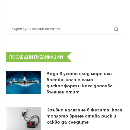
ПОСЛЕДНИ ПУБЛИКАЦИИ
Вода в ухото след море или
басейн: кога е само
дискомфорт и кога започва
външен отит
Кръвно налягане в жегата: кога
топлото време става риск и
какво да следите