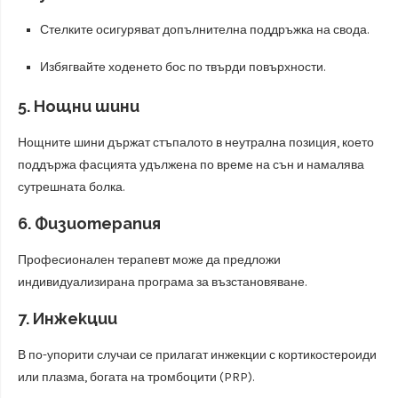
Стелките осигуряват допълнителна поддръжка на свода.
Избягвайте ходенето бос по твърди повърхности.
5.
Нощни шини
Нощните шини държат стъпалото в неутрална позиция, което
поддържа фасцията удължена по време на сън и намалява
сутрешната болка.
6.
Физиотерапия
Професионален терапевт може да предложи
индивидуализирана програма за възстановяване.
7.
Инжекции
В по-упорити случаи се прилагат инжекции с кортикостероиди
или плазма, богата на тромбоцити (PRP).