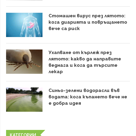
Стомашен вирус през лятото:
кога диарията и повръщането
вече са риск
Ухапване от кърлеж през
лятото: какво да направите
веднага и кога да търсите
лекар
Синьо-зелени водорасли във
водата: кога къпането вече не
е добра идея
КАТЕГОРИИ