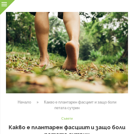
Начало
»
Какво е плантарен фасциит и защо боли
петата сутрин
Съвети
Какво е плантарен фасциит и защо боли