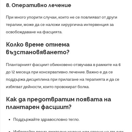
8.
Оперативно лечение
При много упорити случаи, които не се повлияват от други
терапии, може да се наложи хирургична интервенция за
освобождаване на фасцията.
Колко време отнема
възстановяването?
Плантарният фасциит обикновено отзвучава в рамките на 6
до 12 месеца при консервативно лечение. Важно е да се
поддържа дисциплина при прилагане на терапията и да се
избягват дейности, които провокират болка.
Как да предотвратим появата на
плантарен фасциит?
Поддържайте здравословно тегло.
Избягвайте продължително ходене или стоене на твърди