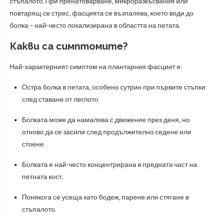
стъпалото. При пренатоварване, микроразкъсвания или
повтарящ се стрес, фасцията се възпалява, което води до
болка – най-често локализирана в областта на петата.
Какви са симптомите?
Най-характерният симптом на плантарния фасциит е:
Остра болка в петата, особено сутрин при първите стъпки
след ставане от леглото.
Болката може да намалява с движение през деня, но
отново да се засили след продължително седене или
стоене.
Болката е най-често концентрирана в предната част на
петната кост.
Понякога се усеща като бодеж, парене или стягане в
стъпалото.