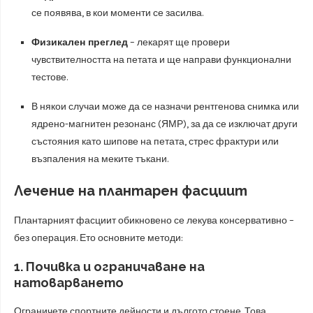
се появява, в кои моменти се засилва.
Физикален преглед
– лекарят ще провери
чувствителността на петата и ще направи функционални
тестове.
В някои случаи може да се назначи рентгенова снимка или
ядрено-магнитен резонанс (ЯМР), за да се изключат други
състояния като шипове на петата, стрес фрактури или
възпаления на меките тъкани.
Лечение на плантарен фасциит
Плантарният фасциит обикновено се лекува консервативно –
без операция. Ето основните методи:
1.
Почивка и ограничаване на
натоварването
Ограничете спортните дейности и дългото стоене. Това