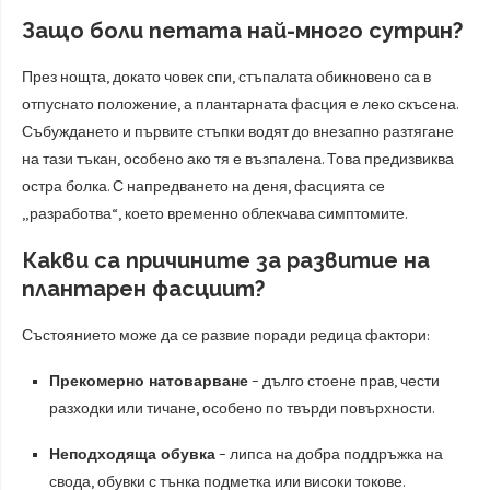
Защо боли петата най-много сутрин?
През нощта, докато човек спи, стъпалата обикновено са в
отпуснато положение, а плантарната фасция е леко скъсена.
Събуждането и първите стъпки водят до внезапно разтягане
на тази тъкан, особено ако тя е възпалена. Това предизвиква
остра болка. С напредването на деня, фасцията се
„разработва“, което временно облекчава симптомите.
Какви са причините за развитие на
плантарен фасциит?
Състоянието може да се развие поради редица фактори:
Прекомерно натоварване
– дълго стоене прав, чести
разходки или тичане, особено по твърди повърхности.
Неподходяща обувка
– липса на добра поддръжка на
свода, обувки с тънка подметка или високи токове.