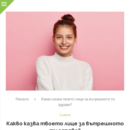
Начало
»
Какво казва твоето лице за вътрешното ти
здраве?
Съвети
Какво казва твоето лице за вътрешното