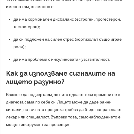
именно там, възможно е:
да има хормонален дисбаланс (естроген, прогестерон,
тестостерон);
да си подложен на силен стрес (кортизолът също играе
роля);
да има проблеми с инсулиновата чувствителност.
Как да използваме сигналите на
лицето разумно?
Важно е да подчертаем, че нито една от тези промени не е
диагноза сама по себе си. Лицето може да даде ранни
сигнали, но точната преценка трябва да бъде направена от
лекар или специалист. Въпреки това, самонаблюдението е
мощен инструмент за превенция.