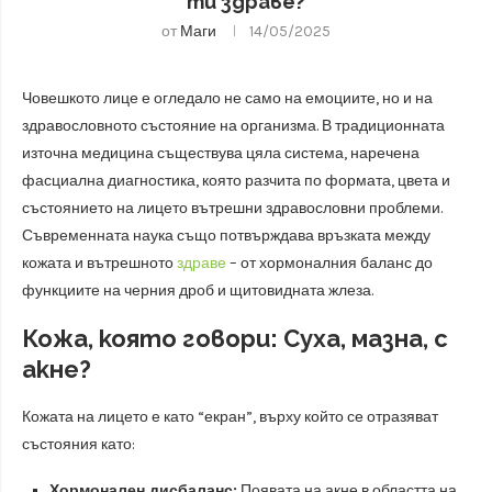
ти здраве?
от
Маги
14/05/2025
Човешкото лице е огледало не само на емоциите, но и на
здравословното състояние на организма. В традиционната
източна медицина съществува цяла система, наречена
фасциална диагностика, която разчита по формата, цвета и
състоянието на лицето вътрешни здравословни проблеми.
Съвременната наука също потвърждава връзката между
кожата и вътрешното
здраве
– от хормоналния баланс до
функциите на черния дроб и щитовидната жлеза.
Кожа, която говори: Суха, мазна, с
акне?
Кожата на лицето е като “екран”, върху който се отразяват
състояния като:
Хормонален дисбаланс:
Появата на акне в областта на