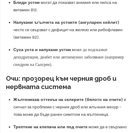
Бледи устни
могат да показват анемия или липса на
витамин B12.
Напукани ъгълчета на устните (ангуларен хейлит)
често се свързват с дефицит на желязо или рибофлавин
(витамин B2).
Суха уста и
напукани устни
м
оже да подсказват
дехидратация, диабет или автоимунно заболяване (например
синдром на Сьогрен).
Очи: прозорец към черния дроб и
нервната система
Жълтеникав оттенък на склерите (бялото на очите)
е
сигнал за проблеми с черния дроб или жлъчния мехур –
това може да бъде ранен симптом на жълтеница.
Трептене на клепача или под очите
може да е свързано