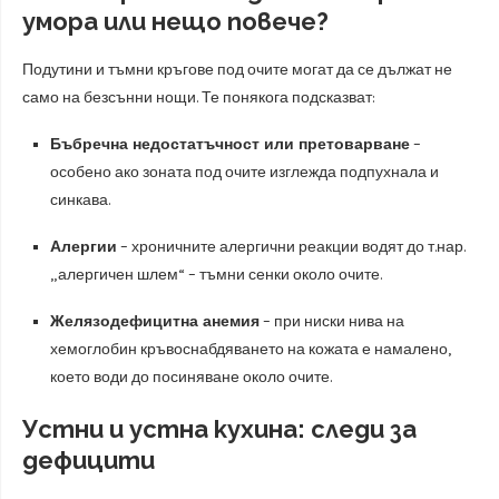
умора или нещо повече?
Подутини и тъмни кръгове под очите могат да се дължат не
само на безсънни нощи. Те понякога подсказват:
Бъбречна недостатъчност или претоварване
–
особено ако зоната под очите изглежда подпухнала и
синкава.
Алергии
– хроничните алергични реакции водят до т.нар.
„алергичен шлем“ – тъмни сенки около очите.
Желязодефицитна анемия
– при ниски нива на
хемоглобин кръвоснабдяването на кожата е намалено,
което води до посиняване около очите.
Устни и устна кухина: следи за
дефицити