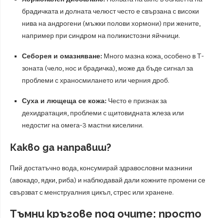
брадичката и долната челюст често е свързана с високи
нива на андрогени (мъжки полови хормони) при жените,
например при синдром на поликистозни яйчници.
Себорея и омазняване:
Много мазна кожа, особено в Т-
зоната (чело, нос и брадичка), може да бъде сигнал за
проблеми с храносмилането или черния дроб.
Суха и лющеща се кожа:
Често е признак за
дехидратация, проблеми с щитовидната жлеза или
недостиг на омега-3 мастни киселини.
Какво да направиш?
Пий достатъчно вода, консумирай здравословни мазнини
(авокадо, ядки, риба) и наблюдавай дали кожните промени се
свързват с менструалния цикъл, стрес или хранене.
Тъмни кръгове под очите: просто