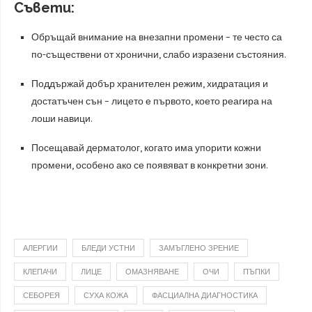
Съвети:
Обръщай внимание на внезапни промени – те често са
по-съществени от хронични, слабо изразени състояния.
Поддържай добър хранителен режим, хидратация и
достатъчен сън – лицето е първото, което реагира на
лоши навици.
Посещавай дерматолог, когато има упорити кожни
промени, особено ако се появяват в конкретни зони.
АЛЕРГИИ
БЛЕДИ УСТНИ
ЗАМЪГЛЕНО ЗРЕНИЕ
КЛЕПАЧИ
ЛИЦЕ
ОМАЗНЯВАНЕ
ОЧИ
ПЪПКИ
СЕБОРЕЯ
СУХА КОЖА
ФАСЦИАЛНА ДИАГНОСТИКА