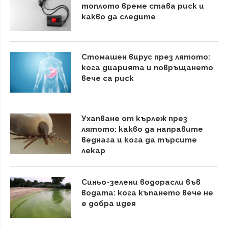
топлото време става риск и
какво да следите
Стомашен вирус през лятото:
кога диарията и повръщането
вече са риск
Ухапване от кърлеж през
лятото: какво да направите
веднага и кога да търсите
лекар
Синьо-зелени водорасли във
водата: кога къпането вече не
е добра идея