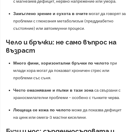
с магнезиев дефицит, нервно напрежение или умора.
Замъглено зрение и сухота в очите
могат да говорят за
проблеми с глюкозния метаболизъм (преддиабетно
състояние) или автоимунни процеси.
Чело и бръчки: не само въпрос на
възраст
Много фини, хоризонтални бръчки по челото
при
млади хора могат да показват хроничен стрес или
проблеми със съня.
Често омазняване и пъпки в тази зона
са свързани с
храносмилателни проблеми – особено с тънките черва.
Лющеща се кожа по челото
може да показва дефицит
на цинк или омега-3 мастни киселини.
Бузи и нос: сърдечносъдовата и