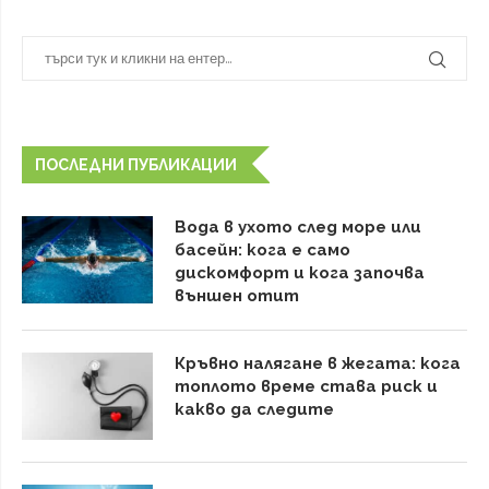
ПОСЛЕДНИ ПУБЛИКАЦИИ
Вода в ухото след море или
басейн: кога е само
дискомфорт и кога започва
външен отит
Кръвно налягане в жегата: кога
топлото време става риск и
какво да следите