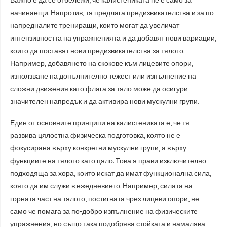
Важно е да се отбележи, че калистениката не е само за
начинаещи. Напротив, тя предлага предизвикателства и за по-
напредналите трениращи, които могат да увеличат
интензивността на упражненията и да добавят нови вариации,
които да поставят нови предизвикателства за тялото.
Например, добавянето на скокове към лицевите опори,
използване на допълнително тежест или изпълнение на
сложни движения като флага за тяло може да осигури
значителен напредък и да активира нови мускулни групи.
Един от основните принципи на калистениката е, че тя
развива цялостна физическа подготовка, която не е
фокусирана върху конкретни мускулни групи, а върху
функциите на тялото като цяло. Това я прави изключително
подходяща за хора, които искат да имат функционална сила,
която да им служи в ежедневието. Например, силата на
горната част на тялото, постигната чрез лицеви опори, не
само че помага за по-добро изпълнение на физическите
упражнения, но също така подобрява стойката и намалява