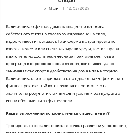
опция
от
Маги
12/02/2025
Калистеника е фитнес дисциплина, която използва
собственото тегло на тялото за изграждане на сила,
издръжливост и гъвкавост. Тази форма на тренировка не
изисква тежести или специализирани уреди, което я прави
изключително достъпна и лесна за практикуване. Това я
превръща в перфектна опция за хора, които искат да се
занимават със спорт в удобството на дома или на открито.
Калистениката е възприемана като една от най-ефективните
фитнес практики, тъй като позволява постигането на
значителни резултати с минимални усилия и без нуждата от
скъпи абонаменти за фитнес зали.
Какви упражнения по калистеника съществуват?
Тренировките по калистеника включват различни упражнения,