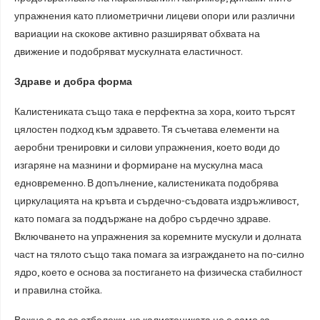
упражнения като плиометрични лицеви опори или различни
вариации на скокове активно разширяват обхвата на
движение и подобряват мускулната еластичност.
Здраве и добра форма
Калистениката също така е перфектна за хора, които търсят
цялостен подход към здравето. Тя съчетава елементи на
аеробни тренировки и силови упражнения, което води до
изгаряне на мазнини и формиране на мускулна маса
едновременно. В допълнение, калистениката подобрява
циркулацията на кръвта и сърдечно-съдовата издръжливост,
като помага за поддържане на добро сърдечно здраве.
Включването на упражнения за коремните мускули и долната
част на тялото също така помага за изграждането на по-силно
ядро, което е основа за постигането на физическа стабилност
и правилна стойка.