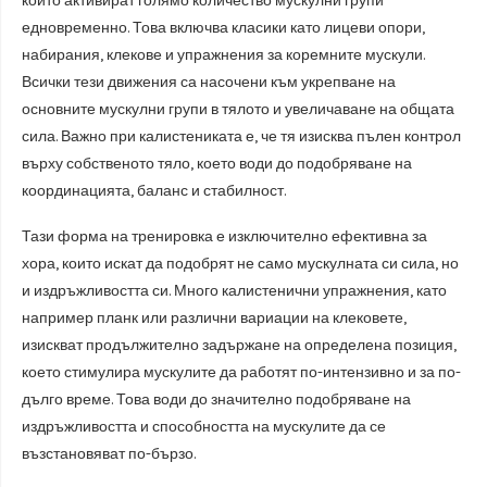
които активират голямо количество мускулни групи
едновременно. Това включва класики като лицеви опори,
набирания, клекове и упражнения за коремните мускули.
Всички тези движения са насочени към укрепване на
основните мускулни групи в тялото и увеличаване на общата
сила. Важно при калистениката е, че тя изисква пълен контрол
върху собственото тяло, което води до подобряване на
координацията, баланс и стабилност.
Тази форма на тренировка е изключително ефективна за
хора, които искат да подобрят не само мускулната си сила, но
и издръжливостта си. Много калистенични упражнения, като
например планк или различни вариации на клековете,
изискват продължително задържане на определена позиция,
което стимулира мускулите да работят по-интензивно и за по-
дълго време. Това води до значително подобряване на
издръжливостта и способността на мускулите да се
възстановяват по-бързо.