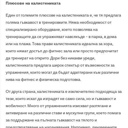
Плюсове на калистениката
Един от големите плюсове на калистениката е, че тя предлага
голяма гъвкавост в тренировките. Няма необходимост от
специализирано оборудване, което позволява на
трениращите да се упражняват навсякъде – в парка, в дома
или на плажа. Това прави калистениката идеална за хора,
които нямат достъп до фитнес зала или просто предпочитат
да тренират на открито. Дори без никакви уреди,
калистениката предлага широк спектър от възможности за
упражнения, които могат да бъдат адаптирани към различни
нива на фитнес и физическа подготовка.
От друга страна, калистениката е изключително подходяща за
тези, които искат да изградят не само сила, но и гъвкавост и
мобилност. Много от упражненията изискват разтягане и
активиране на различни стави и мускулни групи, което помага
за поддържане на пълната гъвкавост на тялото и
предотвратяване на наранявания. Например, динамичните