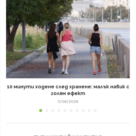
10 минути ходене след хранене: малък навик с
голям ефект
11/06/2026