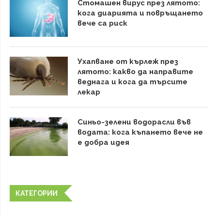
Стомашен вирус през лятото:
кога диарията и повръщането
вече са риск
Ухапване от кърлеж през
лятото: какво да направите
веднага и кога да търсите
лекар
Синьо-зелени водорасли във
водата: кога къпането вече не
е добра идея
КАТЕГОРИИ