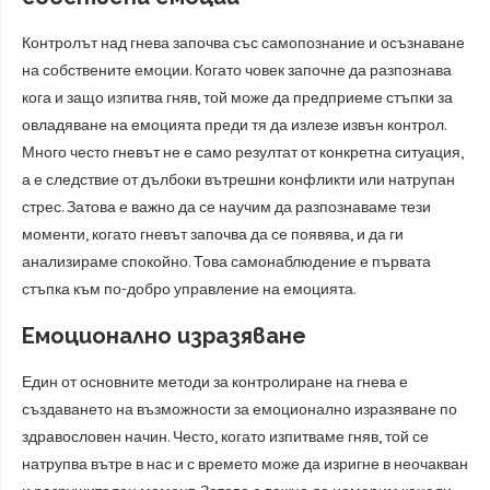
Контролът над гнева започва със самопознание и осъзнаване
на собствените емоции. Когато човек започне да разпознава
кога и защо изпитва гняв, той може да предприеме стъпки за
овладяване на емоцията преди тя да излезе извън контрол.
Много често гневът не е само резултат от конкретна ситуация,
а е следствие от дълбоки вътрешни конфликти или натрупан
стрес. Затова е важно да се научим да разпознаваме тези
моменти, когато гневът започва да се появява, и да ги
анализираме спокойно. Това самонаблюдение е първата
стъпка към по-добро управление на емоцията.
Емоционално изразяване
Един от основните методи за контролиране на гнева е
създаването на възможности за емоционално изразяване по
здравословен начин. Често, когато изпитваме гняв, той се
натрупва вътре в нас и с времето може да изригне в неочакван