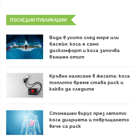
ПОСЛЕДНИ ПУБЛИКАЦИИ
Вода в ухото след море или
басейн: кога е само
дискомфорт и кога започва
външен отит
Кръвно налягане в жегата: кога
топлото време става риск и
какво да следите
Стомашен вирус през лятото:
кога диарията и повръщането
вече са риск