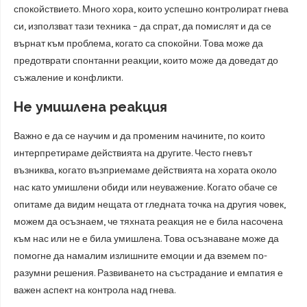
спокойствието. Много хора, които успешно контролират гнева
си, използват тази техника – да спрат, да помислят и да се
върнат към проблема, когато са спокойни. Това може да
предотврати спонтанни реакции, които може да доведат до
съжаление и конфликти.
Не умишлена реакция
Важно е да се научим и да променим начините, по които
интерпретираме действията на другите. Често гневът
възниква, когато възприемаме действията на хората около
нас като умишлени обиди или неуважение. Когато обаче се
опитаме да видим нещата от гледната точка на другия човек,
можем да осъзнаем, че тяхната реакция не е била насочена
към нас или не е била умишлена. Това осъзнаване може да
помогне да намалим излишните емоции и да вземем по-
разумни решения. Развиването на състрадание и емпатия е
важен аспект на контрола над гнева.