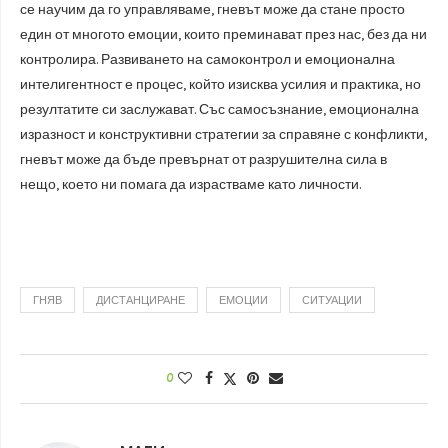
се научим да го управляваме, гневът може да стане просто
един от многото емоции, които преминават през нас, без да ни
контролира. Развиването на самоконтрол и емоционална
интелигентност е процес, който изисква усилия и практика, но
резултатите си заслужават. Със самосъзнание, емоционална
изразност и конструктивни стратегии за справяне с конфликти,
гневът може да бъде превърнат от разрушителна сила в
нещо, което ни помага да израстваме като личности.
ГНЯВ
ДИСТАНЦИРАНЕ
ЕМОЦИИ
СИТУАЦИИ
0