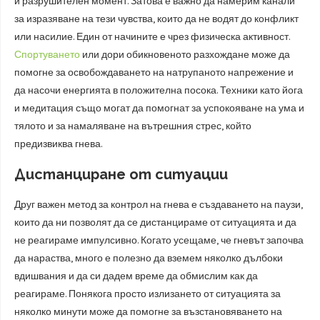
и разрушителен момент. Затова е важно да намерим канали
за изразяване на тези чувства, които да не водят до конфликт
или насилие. Един от начините е чрез физическа активност.
Спортуването
или дори обикновеното разхождане може да
помогне за освобождаването на натрупаното напрежение и
да насочи енергията в положителна посока. Техники като йога
и медитация също могат да помогнат за успокояване на ума и
тялото и за намаляване на вътрешния стрес, който
предизвиква гнева.
Дистанциране от ситуации
Друг важен метод за контрол на гнева е създаването на паузи,
които да ни позволят да се дистанцираме от ситуацията и да
не реагираме импулсивно. Когато усещаме, че гневът започва
да нараства, много е полезно да вземем няколко дълбоки
вдишвания и да си дадем време да обмислим как да
реагираме. Понякога просто излизането от ситуацията за
няколко минути може да помогне за възстановяването на