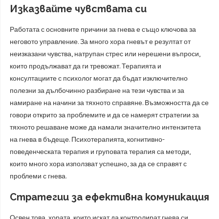
Изказвайте чувствата си
Работата с основните причини за гнева е също ключова за
неговото управление. За много хора гневът е резултат от
неизказани чувства, натрупан стрес или нерешени въпроси,
които продължават да ги тревожат. Терапията и
консултациите с психолог могат да бъдат изключително
полезни за дълбочинно разбиране на тези чувства и за
намиране на начини за тяхното справяне. Възможността да се
говори открито за проблемите и да се намерят стратегии за
тяхното решаване може да намали значително интензитета
на гнева в бъдеще. Психотерапията, когнитивно-
поведенческата терапия и груповата терапия са методи,
които много хора използват успешно, за да се справят с
проблеми с гнева.
Стратегии за ефективна комуникация
Освен това, хората, които искат да контролират гнева си,