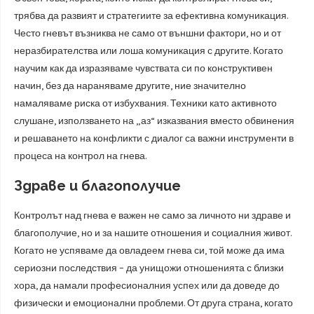
трябва да развият и стратегиите за ефективна комуникация.
Често гневът възниква не само от външни фактори, но и от
неразбирателства или лоша комуникация с другите. Когато
научим как да изразяваме чувствата си по конструктивен
начин, без да нараняваме другите, ние значително
намаляваме риска от избухвания. Техники като активното
слушане, използването на „аз“ изказвания вместо обвинения
и решаването на конфликти с диалог са важни инструменти в
процеса на контрол на гнева.
Здраве и благополучие
Контролът над гнева е важен не само за личното ни здраве и
благополучие, но и за нашите отношения и социалния живот.
Когато не успяваме да овладеем гнева си, той може да има
сериозни последствия – да унищожи отношенията с близки
хора, да намали професионалния успех или да доведе до
физически и емоционални проблеми. От друга страна, когато