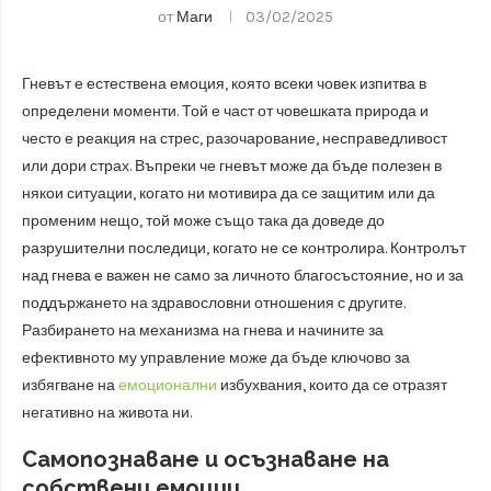
от
Маги
03/02/2025
Гневът е естествена емоция, която всеки човек изпитва в
определени моменти. Той е част от човешката природа и
често е реакция на стрес, разочарование, несправедливост
или дори страх. Въпреки че гневът може да бъде полезен в
някои ситуации, когато ни мотивира да се защитим или да
променим нещо, той може също така да доведе до
разрушителни последици, когато не се контролира. Контролът
над гнева е важен не само за личното благосъстояние, но и за
поддържането на здравословни отношения с другите.
Разбирането на механизма на гнева и начините за
ефективното му управление може да бъде ключово за
избягване на
емоционални
избухвания, които да се отразят
негативно на живота ни.
Самопознаване и осъзнаване на
собствени емоции