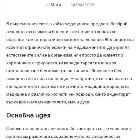
от
Маги
24/04/2025
В съвременния свят, в който медицината предлага безброй
лекарства за всякакви болести, все по-често хората се
обръщат към алтернативни методи на лечение. Желанието да
избегнат страничните ефекти на медикаментите, да укрепят
естествените сили на организма или просто да живеят по-
хармонично с природата, ги кара да търсят пътища за
възстановяване без помощта на хапчета. Лечението без
лекарства не е нова концепция — напротив, то е в основата на
хилядолетните практики на източната медицина, народната
медицина и различни холистични подходи, които акцентират
върху връзката между тялото, ума и духа.
Основна идея
Основната идея зад лечението без лекарства е, че човешкият
организъм разполага със забележителна способност за