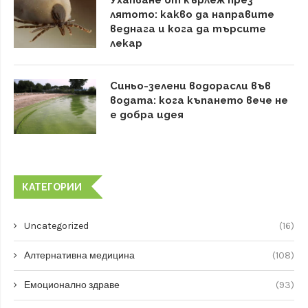
Ухапване от кърлеж през
лятото: какво да направите
веднага и кога да търсите
лекар
Синьо-зелени водорасли във
водата: кога къпането вече не
е добра идея
КАТЕГОРИИ
Uncategorized
(16)
Алтернативна медицина
(108)
Емоционално здраве
(93)