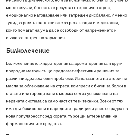
не само за физическото, но и за психическото благополучие. В
много случаи, болестта е резултат от хроничен стрес,
емоционално натоварване или вътрешен дисбаланс. Именно
тук идва ролята на техниките за релаксация и медитация,
които помагат на ума да се освободи от напрежението и
създават вътрешна хармония.
Билколечение
Билколечението, хидротерапията, ароматерапията и други
природни методи също предлагат ефективни решения за
различни здравословни проблеми. Използването на етерични
масла за облекчаване на стреса, компреси с билки за болки в
ставите или горещи вани с морска сол за успокояване на
нервната система са само част от тези техники. Всеки от тях
има дълбоки корени в народните традиции и днес се радва на
нова популярност сред хората, търсещи алтернативи на
фармацевтичните средства.