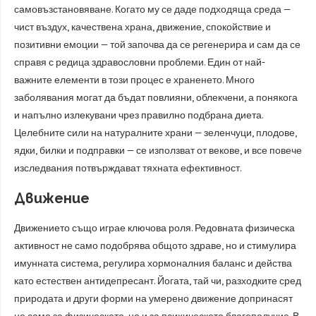
самовъзстановяване. Когато му се даде подходяща среда —
чист въздух, качествена храна, движение, спокойствие и
позитивни емоции — той започва да се регенерира и сам да се
справя с редица здравословни проблеми. Един от най-
важните елементи в този процес е храненето. Много
заболявания могат да бъдат повлияни, облекчени, а понякога
и напълно излекувани чрез правилно подбрана диета.
Целебните сили на натуралните храни — зеленчуци, плодове,
ядки, билки и подправки — се използват от векове, и все повече
изследвания потвърждават тяхната ефективност.
Движение
Движението също играе ключова роля. Редовната физическа
активност не само подобрява общото здраве, но и стимулира
имунната система, регулира хормоналния баланс и действа
като естествен антидепресант. Йогата, тай чи, разходките сред
природата и други форми на умерено движение допринасят