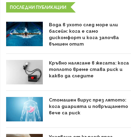
ПОСЛЕДНИ ПУБЛИКАЦИИ
Вода в ухото след море или
басейн: кога е само
дискомфорт и кога започва
външен отит
Кръвно налягане в жегата: кога
топлото време става риск и
какво да следите
Стомашен вирус през лятото:
кога диарията и повръщането
вече са риск