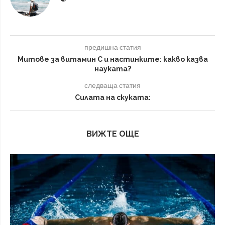
предишна статия
Митове за витамин C и настинките: какво казва
науката?
следваща статия
Силата на скуката:
ВИЖТЕ ОЩЕ