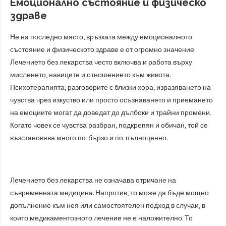
Емоционално състояние и физическо
здраве
Не на последно място, връзката между емоционалното
състояние и физическото здраве е от огромно значение.
Лечението без лекарства често включва и работа върху
мисленето, навиците и отношението към живота.
Психотерапията, разговорите с близки хора, изразяването на
чувства чрез изкуство или просто осъзнаването и приемането
на емоциите могат да доведат до дълбоки и трайни промени.
Когато човек се чувства разбран, подкрепян и обичан, той се
възстановява много по-бързо и по-пълноценно.
Лечението без лекарства не означава отричане на
съвременната медицина. Напротив, то може да бъде мощно
допълнение към нея или самостоятелен подход в случаи, в
които медикаментозното лечение не е наложително. То