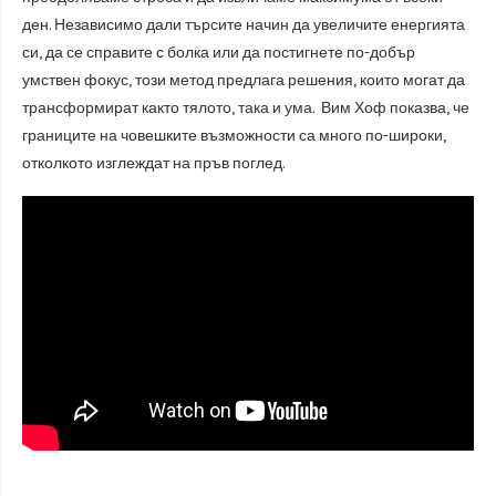
ден. Независимо дали търсите начин да увеличите енергията
си, да се справите с болка или да постигнете по-добър
умствен фокус, този метод предлага решения, които могат да
трансформират както тялото, така и ума. Вим Хоф показва, че
границите на човешките възможности са много по-широки,
отколкото изглеждат на пръв поглед.