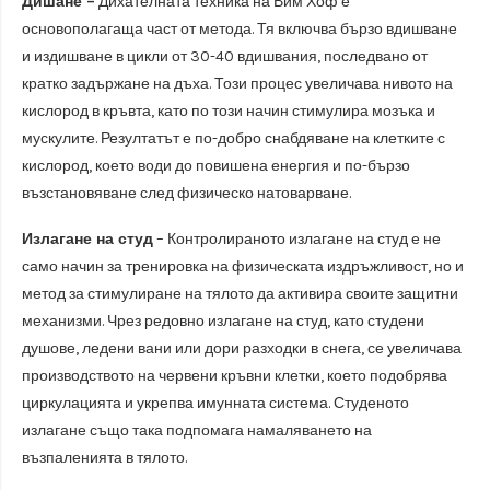
Дишане –
Дихателната техника на Вим Хоф е
основополагаща част от метода. Тя включва бързо вдишване
и издишване в цикли от 30-40 вдишвания, последвано от
кратко задържане на дъха. Този процес увеличава нивото на
кислород в кръвта, като по този начин стимулира мозъка и
мускулите. Резултатът е по-добро снабдяване на клетките с
кислород, което води до повишена енергия и по-бързо
възстановяване след физическо натоварване.
Излагане на студ
– Контролираното излагане на студ е не
само начин за тренировка на физическата издръжливост, но и
метод за стимулиране на тялото да активира своите защитни
механизми. Чрез редовно излагане на студ, като студени
душове, ледени вани или дори разходки в снега, се увеличава
производството на червени кръвни клетки, което подобрява
циркулацията и укрепва имунната система. Студеното
излагане също така подпомага намаляването на
възпаленията в тялото.