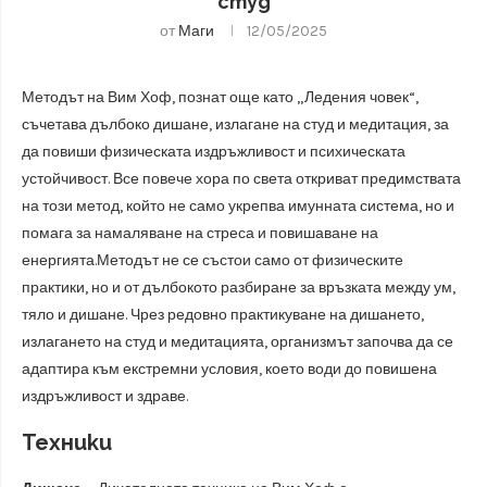
студ
от
Маги
12/05/2025
Методът на Вим Хоф, познат още като „Ледения човек“,
съчетава дълбоко дишане, излагане на студ и медитация, за
да повиши физическата издръжливост и психическата
устойчивост. Все повече хора по света откриват предимствата
на този метод, който не само укрепва имунната система, но и
помага за намаляване на стреса и повишаване на
енергията.Методът не се състои само от физическите
практики, но и от дълбокото разбиране за връзката между ум,
тяло и дишане. Чрез редовно практикуване на дишането,
излагането на студ и медитацията, организмът започва да се
адаптира към екстремни условия, което води до повишена
издръжливост и здраве.
Техники