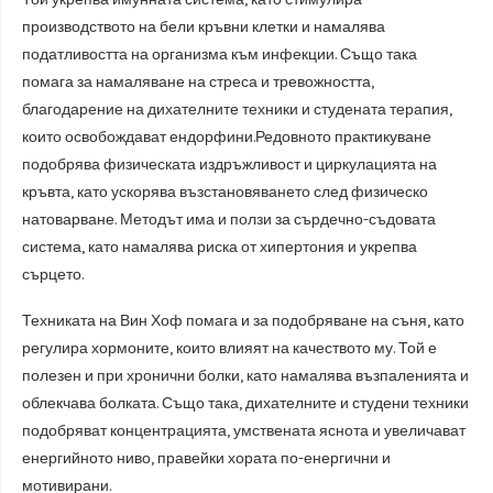
производството на бели кръвни клетки и намалява
податливостта на организма към инфекции. Също така
помага за намаляване на стреса и тревожността,
благодарение на дихателните техники и студената терапия,
които освобождават ендорфини.Редовното практикуване
подобрява физическата издръжливост и циркулацията на
кръвта, като ускорява възстановяването след физическо
натоварване. Методът има и ползи за сърдечно-съдовата
система, като намалява риска от хипертония и укрепва
сърцето.
Техниката на Вин Хоф помага и за подобряване на съня, като
регулира хормоните, които влияят на качеството му. Той е
полезен и при хронични болки, като намалява възпаленията и
облекчава болката. Също така, дихателните и студени техники
подобряват концентрацията, умствената яснота и увеличават
енергийното ниво, правейки хората по-енергични и
мотивирани.