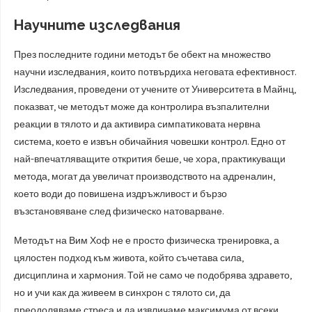
Научните изследвания
През последните години методът бе обект на множество
научни изследвания, които потвърдиха неговата ефективност.
Изследвания, проведени от учените от Университета в Майнц,
показват, че методът може да контролира възпалителни
реакции в тялото и да активира симпатиковата нервна
система, което е извън обичайния човешки контрол. Едно от
най-впечатляващите открития беше, че хора, практикуващи
метода, могат да увеличат производството на адреналин,
което води до повишена издръжливост и бързо
възстановяване след физическо натоварване.
Методът на Вим Хоф не е просто физическа тренировка, а
цялостен подход към живота, който съчетава сила,
дисциплина и хармония. Той не само че подобрява здравето,
но и учи как да живеем в синхрон с тялото си, да
преодоляваме стреса и да извличаме максимума от всеки