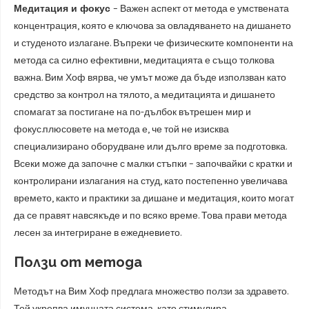
Медитация и фокус
– Важен аспект от метода е умствената
концентрация, която е ключова за овладяването на дишането
и студеното излагане. Въпреки че физическите компоненти на
метода са силно ефективни, медитацията е също толкова
важна. Вим Хоф вярва, че умът може да бъде използван като
средство за контрол на тялото, а медитацията и дишането
спомагат за постигане на по-дълбок вътрешен мир и
фокус.плюсовете на метода е, че той не изисква
специализирано оборудване или дълго време за подготовка.
Всеки може да започне с малки стъпки – започвайки с кратки и
контролирани излагания на студ, като постепенно увеличава
времето, както и практики за дишане и медитация, които могат
да се правят навсякъде и по всяко време. Това прави метода
лесен за интегриране в ежедневието.
Ползи от метода
Методът на Вим Хоф предлага множество ползи за здравето.
Той укрепва имунната система, като стимулира