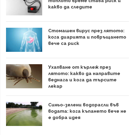
топлото време става риск и
какво да следите
Стомашен вирус през лятото:
кога диарията и повръщането
вече са риск
Ухапване от кърлеж през
лятото: какво да направите
веднага и кога да търсите
лекар
Синьо-зелени водорасли във
водата: кога къпането вече не
е добра идея