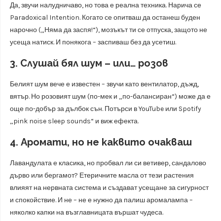
Да, звучи налудничаво, но това е реална техника. Нарича се
Paradoxical Intention. Когато се опитваш да останеш буден
нарочно („Няма да заспя!“), мозъкът ти се отпуска, защото не
усеща натиск. И понякога – заспиваш без да усетиш.
3. Слушай бял шум – или… розов
Белият шум вече е известен – звучи като вентилатор, дъжд,
вятър. Но розовият шум (по-мек и „по-балансиран“) може да е
още по-добър за дълбок сън. Потърси в YouTube или Spotify
„pink noise sleep sounds“ и виж ефекта.
4. Аромати, но не каквито очакваш
Лавандулата е класика, но пробвал ли си ветивер, сандалово
дърво или бергамот? Етеричните масла от тези растения
влияят на нервната система и създават усещане за сигурност
и спокойствие. И не – не е нужно да палиш аромалампа –
няколко капки на възглавницата вършат чудеса.