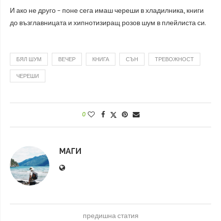
И ако не друго – поне сега имаш череши в хладилника, книги
до възглавницата и хипнотизиращ розов шум в плейлиста си.
БЯЛ ШУМ
ВЕЧЕР
КНИГА
СЪН
ТРЕВОЖНОСТ
ЧЕРЕШИ
0
МАГИ
предишна статия