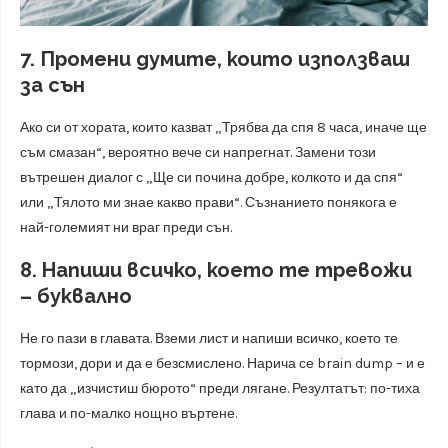
7. Промени думите, които използваш
за сън
Ако си от хората, които казват „Трябва да спя 8 часа, иначе ще
съм смазан“, вероятно вече си напрегнат. Замени този
вътрешен диалог с „Ще си почина добре, колкото и да спя“
или „Тялото ми знае какво прави“. Съзнанието понякога е
най-големият ни враг преди сън.
8. Напиши всичко, което те тревожи
– буквално
Не го пази в главата. Вземи лист и напиши всичко, което те
тормози, дори и да е безсмислено. Нарича се brain dump – и е
като да „изчистиш бюрото“ преди лягане. Резултатът: по-тиха
глава и по-малко нощно въртене.