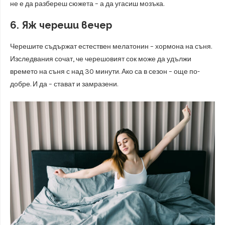
не е да разбереш сюжета – а да угасиш мозъка.
6. Яж череши вечер
Черешите съдържат естествен мелатонин – хормона на съня.
Изследвания сочат, че черешовият сок може да удължи
времето на съня с над 30 минути. Ако са в сезон – още по-
добре. И да – стават и замразени.