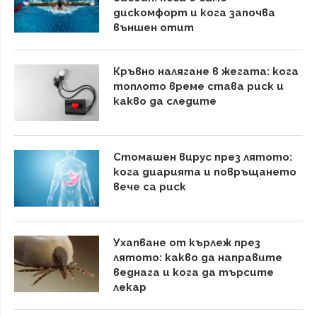
дискомфорт и кога започва
външен отит
Кръвно налягане в жегата: кога
топлото време става риск и
какво да следите
Стомашен вирус през лятото:
кога диарията и повръщането
вече са риск
Ухапване от кърлеж през
лятото: какво да направите
веднага и кога да търсите
лекар