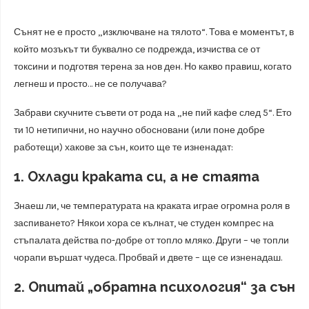
Сънят не е просто „изключване на тялото“. Това е моментът, в
който мозъкът ти буквално се подрежда, изчиства се от
токсини и подготвя терена за нов ден. Но какво правиш, когато
легнеш и просто… не се получава?
Забрави скучните съвети от рода на „не пий кафе след 5“. Ето
ти 10 нетипични, но научно обосновани (или поне добре
работещи) хакове за сън, които ще те изненадат:
1. Охлади краката си, а не стаята
Знаеш ли, че температурата на краката играе огромна роля в
заспиването? Някои хора се кълнат, че студен компрес на
стъпалата действа по-добре от топло мляко. Други – че топли
чорапи вършат чудеса. Пробвай и двете – ще се изненадаш.
2. Опитай „обратна психология“ за сън