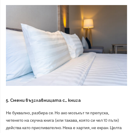
5. Смени възглавницата с… книга
Не буквално, разбира се. Но ако мозъкът ти препуска,
четенето на скучна книга (или такава, която си чел 10 пъти)
действа като приспивателно. Нека е хартия, не екран. Целта