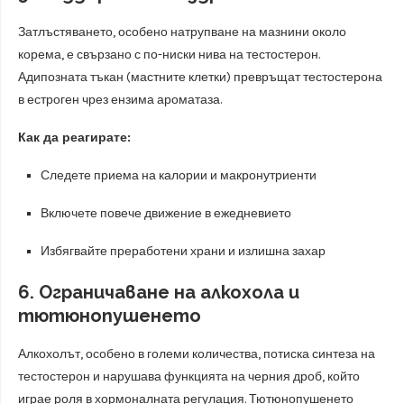
Затлъстяването, особено натрупване на мазнини около
корема, е свързано с по-ниски нива на тестостерон.
Адипозната тъкан (мастните клетки) превръщат тестостерона
в естроген чрез ензима ароматаза.
Как да реагирате:
Следете приема на калории и макронутриенти
Включете повече движение в ежедневието
Избягвайте преработени храни и излишна захар
6. Ограничаване на алкохола и
тютюнопушенето
Алкохолът, особено в големи количества, потиска синтеза на
тестостерон и нарушава функцията на черния дроб, който
играе роля в хормоналната регулация. Тютюнопушенето