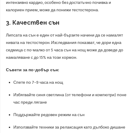
интензивно кардио, особено без достатъчно почивка и
калориен прием, може да понижи тестостерона.
3. Качествен сън
Липсата на сън е един от най-бързите начини да се намалят
нивата на тестостерон. Изследвания показват, че дори една
седмица с по-малко от 5 часа сън на нощ може да доведе до
намаляване с до 15% на този хормон.
Съвети за по-добър сън:
Спете по 7–9 часа на нощ
Избягвайте синя светлина (от телефони и компютри) поне
час преди лягане
Поддържайте редовен режим на сън
Използвайте техники за релаксация като дълбоко дишане