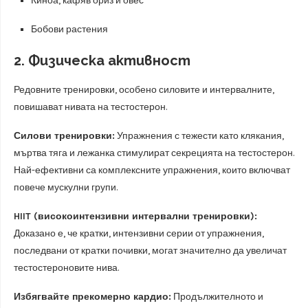
Киноа, кафяв ориз и овес
Бобови растения
2. Физическа активност
Редовните тренировки, особено силовите и интервалните,
повишават нивата на тестостерон.
Силови тренировки:
Упражнения с тежести като клякания,
мъртва тяга и лежанка стимулират секрецията на тестостерон.
Най-ефективни са комплексните упражнения, които включват
повече мускулни групи.
HIIT (високоинтензивни интервални тренировки):
Доказано е, че кратки, интензивни серии от упражнения,
последвани от кратки почивки, могат значително да увеличат
тестостероновите нива.
Избягвайте прекомерно кардио:
Продължителното и