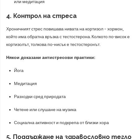
или медитация
4. Контрол на стреса
Хроничният стрес повишава нивата на кортизол – хормон,
който има обратна връзка с тестостерона. Колкото по-висок е
кортизолът, толкова по-нисък е тестостеронът.
Някои доказани антистресови практики:
Йога
Медитация
Разходки сред природата
Четене или слушане на музика
Социална активност и подкрепа от близки хора
5. Поддържане на здравословно тегло