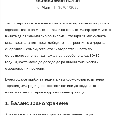
естествен начин
от
Маги
30/04/2025
Тестостеронът е основен хормон, който играе ключова роля в
здравето както на мъжете, така и на жените, макар при мъжете
нивата да са значително по-високи. Отговаря за мускулната
маса, костната плътност, либидото, настроението и дори за
енергията и самочувствието. С възрастта нивата му
естествено започват да намаляват, особено след 30-35
години, което може да доведе до различни физически и
емоционални промени.
Вместо да се прибягва веднага към хормонозаместителна
терапия, има редица естествени начини да поддържате
нивата на тестостерон в здравословни граници.
1. Балансирано хранене
Храната е в основата на хормоналния баланс. За да