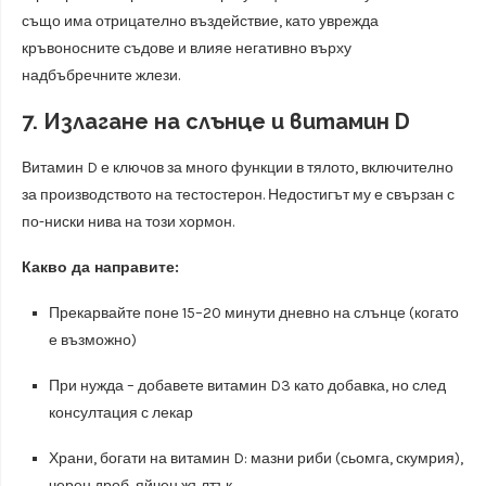
също има отрицателно въздействие, като уврежда
кръвоносните съдове и влияе негативно върху
надбъбречните жлези.
7. Излагане на слънце и витамин D
Витамин D е ключов за много функции в тялото, включително
за производството на тестостерон. Недостигът му е свързан с
по-ниски нива на този хормон.
Какво да направите:
Прекарвайте поне 15–20 минути дневно на слънце (когато
е възможно)
При нужда – добавете витамин D3 като добавка, но след
консултация с лекар
Храни, богати на витамин D: мазни риби (сьомга, скумрия),
черен дроб, яйчен жълтък