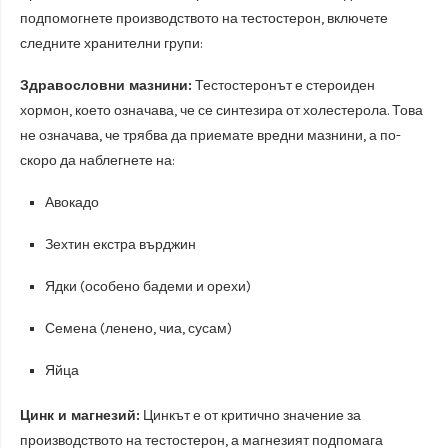
подпомогнете производството на тестостерон, включете
следните хранителни групи:
Здравословни мазнини:
Тестостеронът е стероиден
хормон, което означава, че се синтезира от холестерола. Това
не означава, че трябва да приемате вредни мазнини, а по-
скоро да наблегнете на:
Авокадо
Зехтин екстра върджин
Ядки (особено бадеми и орехи)
Семена (ленено, чиа, сусам)
Яйца
Цинк и магнезий:
Цинкът е от критично значение за
производството на тестостерон, а магнезият подпомага