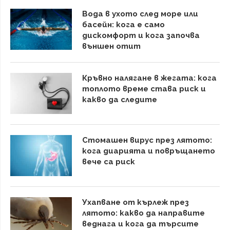
Вода в ухото след море или
басейн: кога е само
дискомфорт и кога започва
външен отит
Кръвно налягане в жегата: кога
топлото време става риск и
какво да следите
Стомашен вирус през лятото:
кога диарията и повръщането
вече са риск
Ухапване от кърлеж през
лятото: какво да направите
веднага и кога да търсите