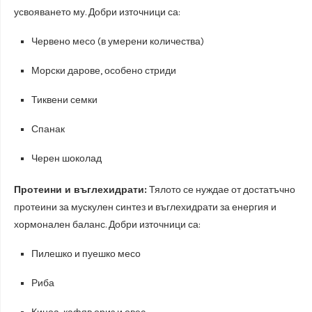
усвояването му. Добри източници са:
Червено месо (в умерени количества)
Морски дарове, особено стриди
Тиквени семки
Спанак
Черен шоколад
Протеини и въглехидрати:
Тялото се нуждае от достатъчно
протеини за мускулен синтез и въглехидрати за енергия и
хормонален баланс. Добри източници са:
Пилешко и пуешко месо
Риба