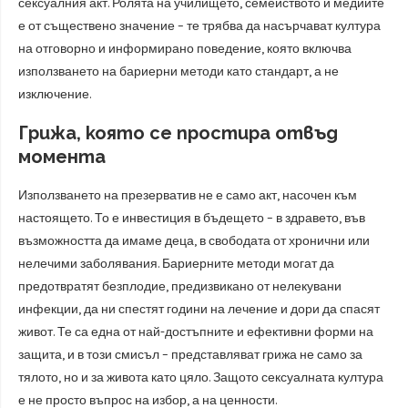
сексуалния акт. Ролята на училището, семейството и медиите
е от съществено значение – те трябва да насърчават култура
на отговорно и информирано поведение, която включва
използването на бариерни методи като стандарт, а не
изключение.
Грижа, която се простира отвъд
момента
Използването на презерватив не е само акт, насочен към
настоящето. То е инвестиция в бъдещето – в здравето, във
възможността да имаме деца, в свободата от хронични или
нелечими заболявания. Бариерните методи могат да
предотвратят безплодие, предизвикано от нелекувани
инфекции, да ни спестят години на лечение и дори да спасят
живот. Те са една от най-достъпните и ефективни форми на
защита, и в този смисъл – представляват грижа не само за
тялото, но и за живота като цяло. Защото сексуалната култура
е не просто въпрос на избор, а на ценности.