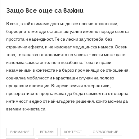
Защо все още са важни
В свят, в който имаме достъп до все повече технологии,
бариерните методи остават актуални именно поради своята
простота и надеждност. Те са лесни за употреба, без
странични ефекти, и не изискват медицинска намеса. Освен
това, те запазват автономията на човека – всеки може да ги
използва самостоятелно и незабавно. Това ги прави
незаменими в контекста на бързо променящи се отношения,
социална мобилност и нарастващи случаи на полово
предавани инфекции. Въпреки всички алтернативи,
презервативите продължават да бъдат символ на отговорна
интимност и едно от най-мъдрите решения, които можем да
вземем в живота си.
ВНИМАНИЕ
ВРЪЗКИ
КОНТЕКСТ
ОБРАЗОВАНИЕ