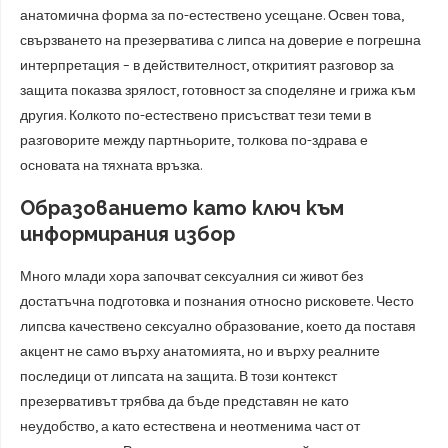
анатомична форма за по-естествено усещане. Освен това,
свързването на презерватива с липса на доверие е погрешна
интерпретация – в действителност, откритият разговор за
защита показва зрялост, готовност за споделяне и грижа към
другия. Колкото по-естествено присъстват тези теми в
разговорите между партньорите, толкова по-здрава е
основата на тяхната връзка.
Образованието като ключ към
информирания избор
Много млади хора започват сексуалния си живот без
достатъчна подготовка и познания относно рисковете. Често
липсва качествено сексуално образование, което да поставя
акцент не само върху анатомията, но и върху реалните
последици от липсата на защита. В този контекст
презервативът трябва да бъде представян не като
неудобство, а като естествена и неотменима част от