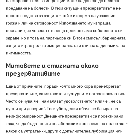
на скорошен тест за инфекции може да доведе до неволно
предаване на болести. В тези ситуации презервативът е не
просто средство за защита – той е и форма на уважение,
грижа и лична отговорност. Използването му изпраща
послание, че човекът отсреща цени не само собственото си
здраве, но и това на партньора си. В този смисъл, бариерната
защита играе роля в емоционалната и етичната динамика на
интимността.
Митовете и стигмата около
презервативите
Една от причините, поради която много хора пренебрегват
презервативите, са митовете и културните нагласи около тях.
Често се чува, че „намаляват удоволствието“ или че „не са
нужни при доверие“. Тези убеждения обаче се базират на
неинформираност. Днешните презервативи са проектирани
така, че да бъдат почти незабележими по време на полов акт –
някои са ултратънки, други с допълнителна лубрикация или