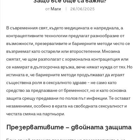
Защо все още са важни?
от
Маги
26/06/2025
В съвременния свят, където медицината е напреднала, а
контрацептивните технологии предлагат разнообразие от
възможности, презервативите и бариерните методи често се
възприемат като остарели или второстепенни. Мнозина
смятат, че щом разполагат с хормонална контрацепция или
се намират в дългосрочна връзка, вече нямат нужда от тях. Но
истината е, че бариерните методи продължават да играят
съществена роля в сексуалното здраве – не само като
средство за предпазване от бременност, но и като основна
защита срещу предавани по полов път инфекции. Те остават
незаменими, особено в ерата на свободната сексуалност и
честата смяна на партньори.
Презервативите – двойната защита