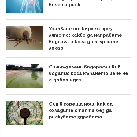
вече са риск
Ухапване от кърлеж през
лятото: какво да направите
веднага и кога да търсите
лекар
Синьо-зелени водорасли във
водата: кога къпането вече не
е добра идея
Сън в гореща нощ: как да
охладите стаята без да
рискувате здравето