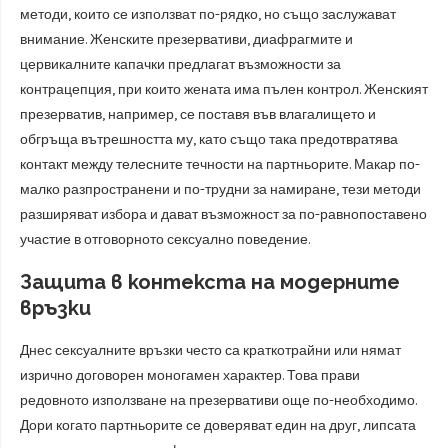
методи, които се използват по-рядко, но също заслужават
внимание. Женските презервативи, диафрагмите и
цервикалните капачки предлагат възможности за
контрацепция, при които жената има пълен контрол. Женският
презерватив, например, се поставя във влагалището и
обгръща вътрешността му, като също така предотвратява
контакт между телесните течности на партньорите. Макар по-
малко разпространени и по-трудни за намиране, тези методи
разширяват избора и дават възможност за по-равнопоставено
участие в отговорното сексуално поведение.
Защита в контекста на модерните
връзки
Днес сексуалните връзки често са краткотрайни или нямат
изрично договорен моногамен характер. Това прави
редовното използване на презервативи още по-необходимо.
Дори когато партньорите се доверяват един на друг, липсата