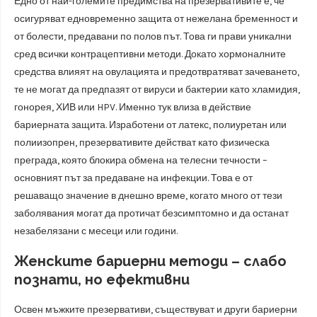
Едно от най-големите предимства на презервативите е, че
осигуряват едновременно защита от нежелана бременност и
от болести, предавани по полов път. Това ги прави уникални
сред всички контрацептивни методи. Докато хормоналните
средства влияят на овулацията и предотвратяват зачеването,
те не могат да предпазят от вируси и бактерии като хламидия,
гонорея, ХИВ или HPV. Именно тук влиза в действие
бариерната защита. Изработени от латекс, полиуретан или
полиизопрен, презервативите действат като физическа
преграда, която блокира обмена на телесни течности –
основният път за предаване на инфекции. Това е от
решаващо значение в днешно време, когато много от тези
заболявания могат да протичат безсимптомно и да останат
незабелязани с месеци или години.
Женските бариерни методи – слабо
познати, но ефективни
Освен мъжките презервативи, съществуват и други бариерни