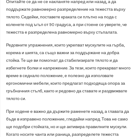
Опитайте се да не се накланяте напред или назад, а да
поддържате равномерно разпределение на тежестта върху
тялото. Седейки, поставете краката си плътно на пода с
коленете под ъгъл от 90 градуса, а при стоене се уверете, че
тежестта е разпределена равномерно върху стъпалата.
Редовните упражнения, които укрепват мускулите на гърба,
корема и шията, са също важни за поддържане на добра
стойка. Те ще ви помогнат да стабилизирате тялото и да
избегнете болки и напрежение. За тези, които прекарват много
време в седнало положение, е полезно да използвате
ергономични мебели, които предлагат подходяща опора за
гръбначния стълб, както и редовно да ставате и раздвижвате
тялото си.
При ходене е важно да държите раменете назад, а главата да
бъде в изправено положение, гледайки напред. Това не само
ще подобри стойката, но и ще активира правилните мускули.
Когато носите чанта или раница, разпределете тежестта