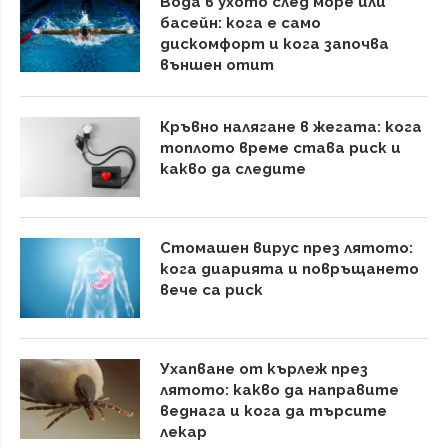
Вода в ухото след море или
басейн: кога е само
дискомфорт и кога започва
външен отит
Кръвно налягане в жегата: кога
топлото време става риск и
какво да следите
Стомашен вирус през лятото:
кога диарията и повръщането
вече са риск
Ухапване от кърлеж през
лятото: какво да направите
веднага и кога да търсите
лекар