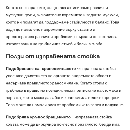
Когато се изправяме, също така активираме различни
мускулни групи, включително коремните и задните мускули,
които ни помагат да поддържаме стабилност и баланс. Това
води до намалено напрежение върху ставите и
предотвратява различни проблеми, свързани със сколиоза,
изкривявания на гръбначния стълб и болки в гърба.
Ползи от изправената стойка
Подобряване на храносмилането
-изправената стойка
улеснява движението на органите в коремната област и
насърчава правилното храносмилане. Когато стоим с
гръбнака в правилна позиция, няма притискане на стомаха и
червата, което може да забави храносмилателните процеси.
Това може да намали риск от проблеми като запек и подуване.
Подобрява кръвообращението
– изправената стойка
кръвта може да циркулира по-лесно през тялото, без да има