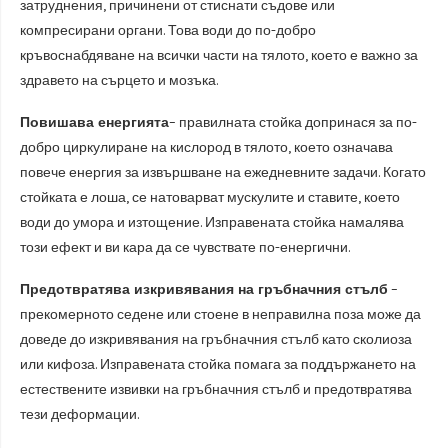
затруднения, причинени от стиснати съдове или
компресирани органи. Това води до по-добро
кръвоснабдяване на всички части на тялото, което е важно за
здравето на сърцето и мозъка.
Повишава енергията
– правилната стойка допринася за по-
добро циркулиране на кислород в тялото, което означава
повече енергия за извършване на ежедневните задачи. Когато
стойката е лоша, се натоварват мускулите и ставите, което
води до умора и изтощение. Изправената стойка намалява
този ефект и ви кара да се чувствате по-енергични.
Предотвратява изкривявания на гръбначния стълб
–
прекомерното седене или стоене в неправилна поза може да
доведе до изкривявания на гръбначния стълб като сколиоза
или кифоза. Изправената стойка помага за поддържането на
естествените извивки на гръбначния стълб и предотвратява
тези деформации.