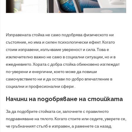
Изправената стойка не само подобрява физическото ни
състояние, но има и силен психологически ефект. Когато
стоим изправени, излъчваме увереност и сила. Това е
изключително важно не само в социални ситуации, но и в
ежедневието. Хората с добра стойка обикновено изглеждат
по-уверени и енергични, което може да повиши
самочувствието ни и да остави по-добро впечатление в
социални и професионални сфери .
Начини на подобряване на стоийката
За да подобрите стойката си, започнете с правилното
подравняване на тялото. Когато стоите или седите, уверете се,
че гръбначният стълб е изправен, а раменете са назад.