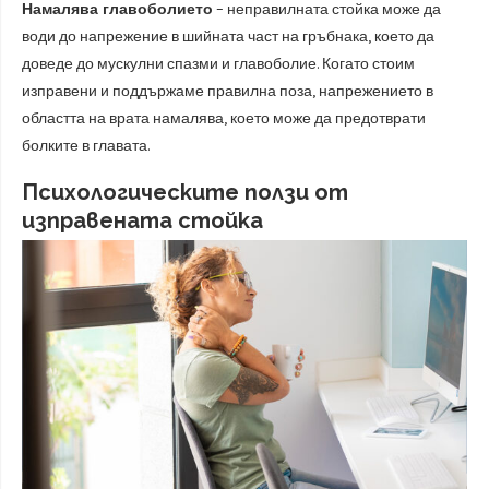
Намалява главоболието
– неправилната стойка може да
води до напрежение в шийната част на гръбнака, което да
доведе до мускулни спазми и главоболие. Когато стоим
изправени и поддържаме правилна поза, напрежението в
областта на врата намалява, което може да предотврати
болките в главата.
Психологическите ползи от
изправена
та стойка