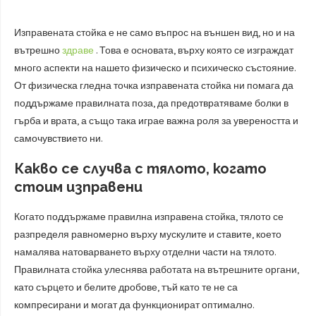
Изправената стойка е не само въпрос на външен вид, но и на
вътрешно
здраве
. Това е основата, върху която се изграждат
много аспекти на нашето физическо и психическо състояние.
От физическа гледна точка изправената стойка ни помага да
поддържаме правилната поза, да предотвратяваме болки в
гърба и врата, а също така играе важна роля за увереността и
самочувствието ни.
Какво се случва с тялото, когато
стоим изправени
Когато поддържаме правилна изправена стойка, тялото се
разпределя равномерно върху мускулите и ставите, което
намалява натоварването върху отделни части на тялото.
Правилната стойка улеснява работата на вътрешните органи,
като сърцето и белите дробове, тъй като те не са
компресирани и могат да функционират оптимално.