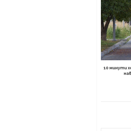
10 минути х
на