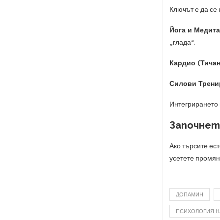
Ключът е да се
Йога и Медита
„глада“.
Кардио (Тичан
Силови Трени
Интегрирането 
Започнет
Ако търсите ес
усетете промяна
ДОПАМИН
ПСИХОЛОГИЯ Н