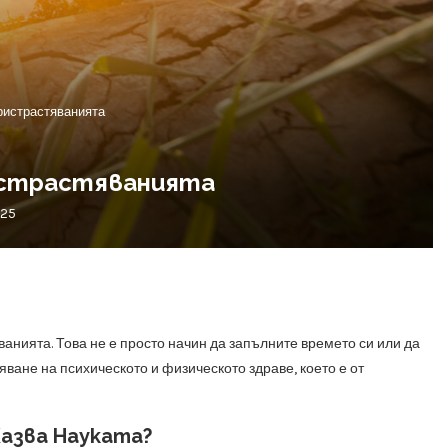
пристрастяванията
истрастяванията
025
анията. Това не е просто начин да запълните времето си или да
ване на психическото и физическото здраве, което е от
азва Науката?