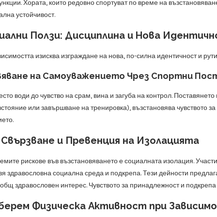
нкции. Хората, които редовно спортуват по време на възстановяване
лна устойчивост.
иални Ползи: Дисциплина и Нова Идентич
исимостта изисква изграждане на нова, по-силна идентичност и рути
яване на Самоуважението Чрез Спортни Пос
сто води до чувство на срам, вина и загуба на контрол. Поставянето 
стояние или завършване на тренировка), възстановява чувството з
ето.
 Свързване и Превенция на Изолацията
лемите рискове във възстановяването е социалната изолация. Участи
вя здравословна социална среда и подкрепа. Тези дейности предлага
 общ здравословен интерес. Чувството за принадлежност и подкрепа
зберем Физическа Активност при Зависим