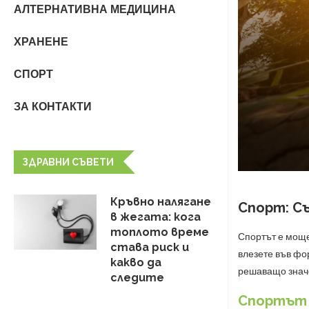
АЛТЕРНАТИВНА МЕДИЦИНА
ХРАНЕНЕ
СПОРТ
ЗА КОНТАКТИ
ЗДРАВНИ СЪВЕТИ
Кръвно налягане
Спорт: С
в жегата: кога
топлото време
Спортът е моще
става риск и
влезете във фо
какво да
решаващо значе
следите
Спортът