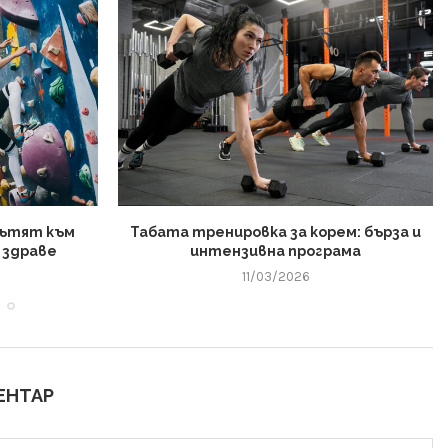
Пътят към
Табата тренировка за корем: бърза и
 здраве
интензивна програма
11/03/2026
ЕНТАР