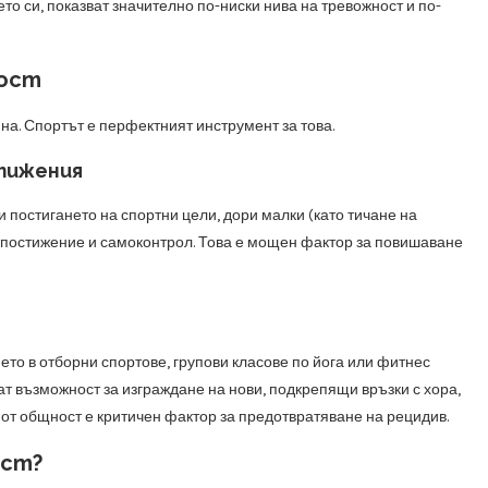
то си, показват значително по-ниски нива на тревожност и по-
ност
на. Спортът е перфектният инструмент за това.
тижения
и постигането на спортни цели, дори малки (като тичане на
а постижение и самоконтрол. Това е мощен фактор за повишаване
ето в отборни спортове, групови класове по йога или фитнес
т възможност за изграждане на нови, подкрепящи връзки с хора,
 от общност е критичен фактор за предотвратяване на рецидив.
ост?