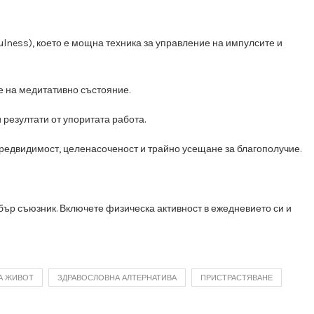
lness), което е мощна техника за управление на импулсите и
 на медитативно състояние.
резултати от упоритата работа.
предвидимост, целенасоченост и трайно усещане за благополучие.
обър съюзник. Включете физическа активност в ежедневието си и
А ЖИВОТ
ЗДРАВОСЛОВНА АЛТЕРНАТИВА
ПРИСТРАСТЯВАНЕ