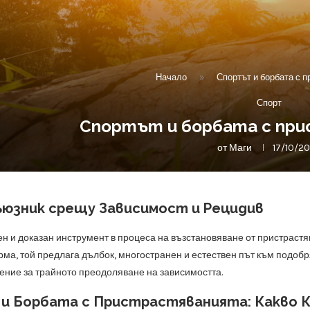
Начало
»
Спортът и борбата с 
Спорт
Спортът и борбата с пр
от
Маги
17/10/2
ъюзник срещу Зависимост и Рецидив
н и доказан инструмент в процеса на възстановяване от пристрастяв
рма, той предлага дълбок, многостранен и естествен път към подобря
ние за трайното преодоляване на зависимостта.
и Борбата с Пристрастяванията: Какво К