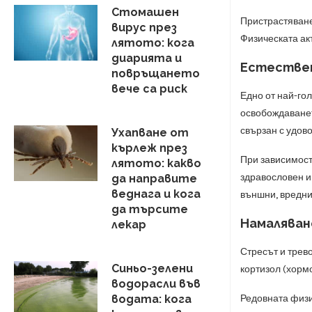
Стомашен
Пристрастяване
вирус през
Физическата акт
лятото: кога
диарията и
Естествен
повръщането
вече са риск
Едно от най-го
освобождаванет
свързан с удов
Ухапване от
кърлеж през
При зависимост
лятото: какво
здравословен и
да направите
веднага и кога
външни, вредни
да търсите
Намаляван
лекар
Стресът и трев
Синьо-зелени
кортизол (хормо
водорасли във
Редовната физи
водата: кога