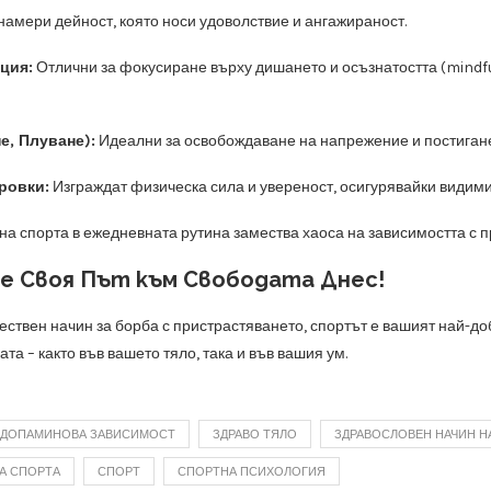
 намери дейност, която носи удоволствие и ангажираност.
ция:
Отлични за фокусиране върху дишането и осъзнатостта (mindfu
е, Плуване):
Идеални за освобождаване на напрежение и постигане
ровки:
Изграждат физическа сила и увереност, осигурявайки видими 
на спорта в ежедневната рутина замества хаоса на зависимостта с 
е Своя Път към Свободата Днес!
тествен начин за борба с пристрастяването, спортът е вашият най-д
та – както във вашето тяло, така и във вашия ум.
ДОПАМИНОВА ЗАВИСИМОСТ
ЗДРАВО ТЯЛО
ЗДРАВОСЛОВЕН НАЧИН Н
А СПОРТА
СПОРТ
СПОРТНА ПСИХОЛОГИЯ