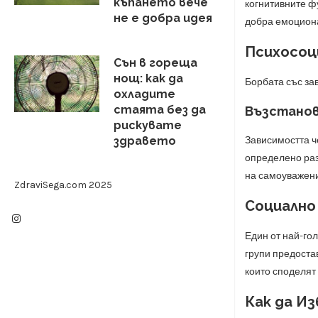
къпането вече
когнитивните фу
не е добра идея
добра емоциона
Психосоц
Сън в гореща
нощ: как да
Борбата със зав
охладите
стаята без да
Възстанов
рискувате
Зависимостта че
здравето
определено раз
на самоуважени
ZdraviSega.com 2025
Социално
Един от най-го
групи предоста
които споделят
Как да И