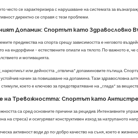
то често се характеризира с нарушаване на системата за възнаграж
ивност директно се справя с тези проблеми.
ият Допамин: Спортът като Здравословно В
лемите предимства на спорта срещу зависимостта е неговото въздей
о на ендорфини – естествените опиати на тялото. По-важното е, че
олствието и мотивацията.
, наркотикът или дейността „отвлича“ допаминовите пътища. Спортъ
 устойчив начин за повишаване на допамина. Тази здравословна алт
 стимули, което е ключово за предотвратяване на „глада“ за веществ
е на Тревожността: Спортът като Антистр
ожността са сред основните причини за рецидив. Интензивните упраж
на на стреса) и осигуряват конструктивен изход за натрупаното нап
ческа активност води до по-добро качество на съня, което е жизне