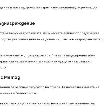
дение в мозъка, хроничен стрес и емоционална дисрегулация.
ъзнаграждение
ствие върху неврохимията. Физическата активност предизвиква
 спортът увеличава нивата на допамин – ключов невротрансмитер,
т помага да се „препрограмират“ тези пътища, предлагайки
ернатива на зависимостта намалява нуждите на мозъка от
ото.
ес Метод
нения са отличен регулатор на стреса. Те намаляват нивата на
режение и безпокойство.
новажно за емоционалната стабилност и възстановяването на