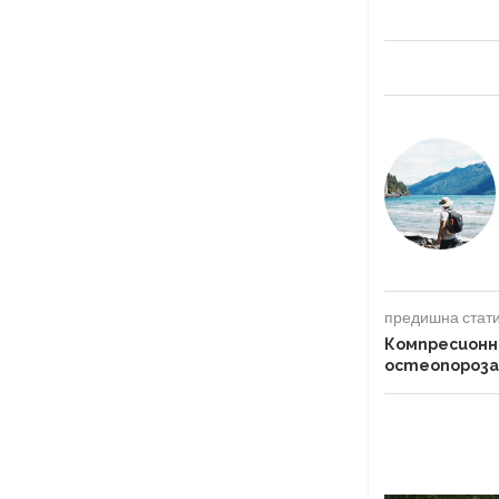
предишна стат
Компресионн
остеопороза