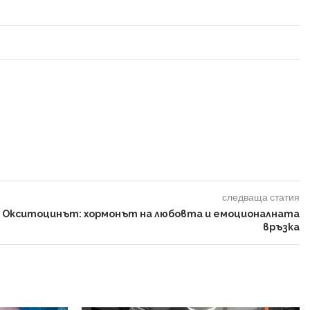
следваща статия
Окситоцинът: хормонът на любовта и емоционалната
връзка