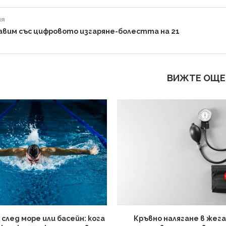
ия
равим със цифровото изгаряне-болестта на 21
ВИЖТЕ ОЩЕ
 след море или басейн: кога
Кръвно налягане в жега