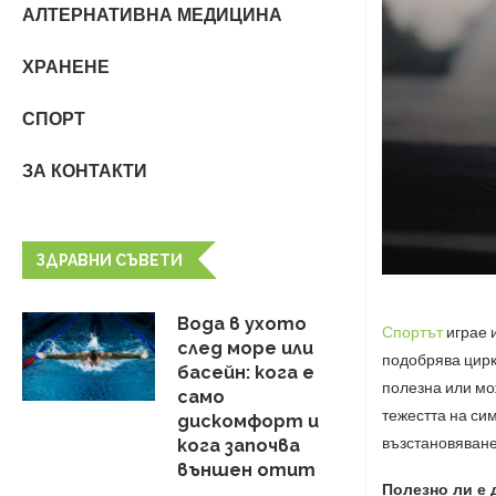
АЛТЕРНАТИВНА МЕДИЦИНА
ХРАНЕНЕ
СПОРТ
ЗА КОНТАКТИ
ЗДРАВНИ СЪВЕТИ
Вода в ухото
Спортът
играе 
след море или
подобрява цирк
басейн: кога е
полезна или мо
само
тежестта на си
дискомфорт и
възстановяване
кога започва
външен отит
Полезно ли е 