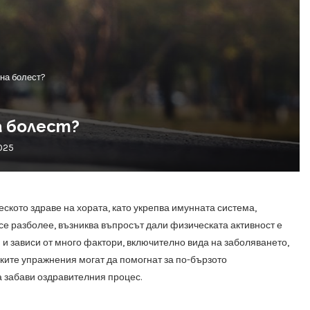
 на болест?
а болест?
025
ското здраве на хората, като укрепва имунната система,
 се разболее, възниква въпросът дали физическата активност е
 и зависи от много фактори, включително вида на заболяването,
еките упражнения могат да помогнат за по-бързото
а забави оздравителния процес.