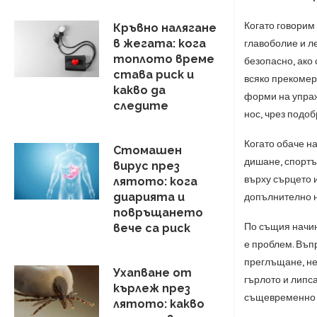
Когато говорим 
Кръвно налягане
в жегата: кога
главоболие и ле
топлото време
безопасно, ако
става риск и
всяко прекомер
какво да
форми на упраж
следите
нос, чрез подо
Когато обаче н
Стомашен
дишане, спортът
вирус през
върху сърцето 
лятото: кога
диарията и
допълнително н
повръщането
По същия начин
вече са риск
е проблем. Въп
преглъщане, не
Ухапване от
гърлото и липс
кърлеж през
същевременно н
лятото: какво