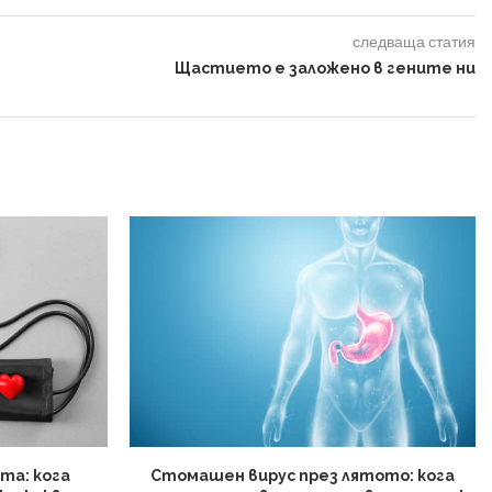
следваща статия
Щастието е заложено в гените ни
та: кога
Стомашен вирус през лятото: кога