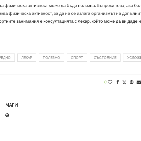
та физическа активност може да бъде полезна. Въпреки това, ако бо
аква физическа активност, за да не се излага организмът на допълни
ртните занимания е консултацията с лекар, който може да ви даде н
РЕДНО
ЛЕКАР
ПОЛЕЗНО
СПОРТ
СЪСТОЯНИЕ
УСЛОЖ
0
МАГИ