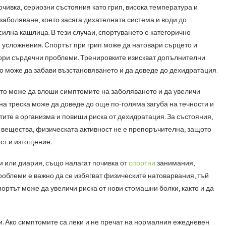
чивка, сериозни състояния като грип, висока температура и
заболяване, което засяга дихателната система и води до
силна кашлица. В тези случаи, спортуването е категорично
 усложнения. Спортът при грип може да натовари сърцето и
дори сърдечни проблеми. Тренировките изискват допълнителни
то може да забави възстановяването и да доведе до дехидратация.
ото може да влоши симптомите на заболяването и да увеличи
а треска може да доведе до още по-голяма загуба на течности и
ите в организма и повиши риска от дехидратация. За състояния,
и вещества, физическата активност не е препоръчителна, защото
ст и изтощение.
и или диария, също налагат почивка от
спортни
занимания,
роблеми е важно да се избягват физическите натоварвания, тъй
ортът може да увеличи риска от нови стомашни болки, както и да
 си. Ако симптомите са леки и не пречат на нормалния ежедневен