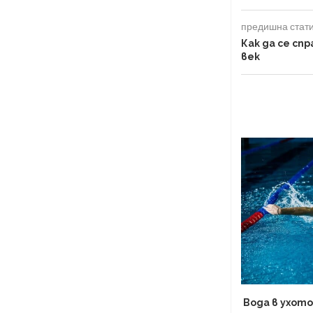
предишна стат
Как да се сп
век
Вода в ухото