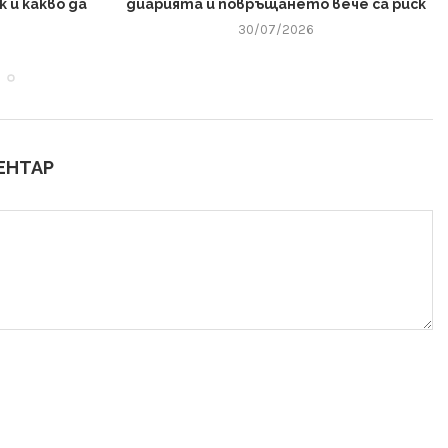
 и какво да
диарията и повръщането вече са риск
30/07/2026
ЕНТАР