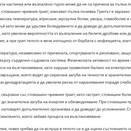
ата настинка или възпалено гърло може да не са причина за пълна по
 стомашно-чревния тракт, изискват пълна почивка. Грипът е заразно 
исока температура, втрисане, мускулни болки, умора, главоболие и 
ъй като може да удължи боледуването и да доведе до допълнителни
, като увеличи вероятността от възпаление на белите дробове или 
ия, а при грип тялото е вече изтощено от борбата с инфекцията, кое
пература, независимо от причината, спортуването е рисковано, защ
върху сърдечно-съдовата система. Физическата активност по време н
еса на възстановяване, като наруши правилния баланс на електролит
повръщане, които водят до сериозна загуба на течности и хранителн
ши дехидратацията и да увеличи риска от наранявания поради слабо
 свързани със стомашно-чревния тракт, като гастрит, стомашни болк
т до значителна загуба на енергия и обезводняване. При стомашни п
а натоварят допълнително организма и да доведат до усложнения. Сп
смилането, което забавя процеса на възстановяване.
лее, човек трябва да се вслуша в тялото си и да оцени състоянието