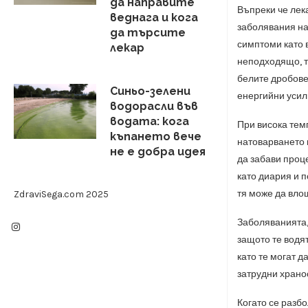
да направите
Въпреки че лек
веднага и кога
заболявания на
да търсите
симптоми като в
лекар
неподходящо, т
белите дробове
Синьо-зелени
енергийни усил
водорасли във
водата: кога
При висока тем
къпането вече
натоварването 
не е добра идея
да забави проц
като диария и 
тя може да вло
ZdraviSega.com 2025
Заболяванията,
защото те водя
като те могат д
затрудни храно
Когато се разбо