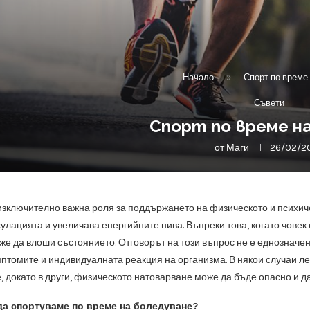
Начало
»
Спорт по време
Съвети
Спорт по време н
от
Маги
26/02/2
изключително важна роля за поддържането на физическото и психиче
улацията и увеличава енергийните нива. Въпреки това, когато човек
же да влоши състоянието. Отговорът на този въпрос не е еднозначен
мптомите и индивидуалната реакция на организма. В някои случаи л
, докато в други, физическото натоварване може да бъде опасно и д
да спортуваме по време на боледуване?