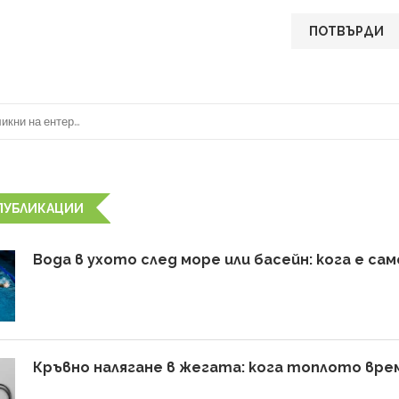
ПУБЛИКАЦИИ
Вода в ухото след море или басейн: кога е с
Кръвно налягане в жегата: кога топлото врем