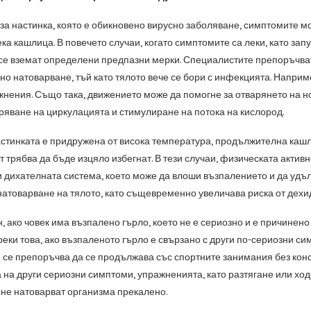
за настинка, която е обикновено вирусно заболяване, симптомите мо
ка кашлица. В повечето случаи, когато симптомите са леки, като за
 се вземат определени предпазни мерки. Специалистите препоръчват
но натоварване, тъй като тялото вече се бори с инфекцията. Наприм
нения. Също така, движението може да помогне за отварянето на н
бряване на циркулацията и стимулиране на потока на кислород.
астинката е придружена от висока температура, продължителна кашл
 трябва да бъде изцяло избегнат. В тези случаи, физическата актив
и дихателната система, което може да влоши възпалението и да удъ
атоварване на тялото, като същевременно увеличава риска от дехи
, ако човек има възпалено гърло, което не е сериозно и е причинено
реки това, ако възпаленото гърло е свързано с други по-сериозни с
 се препоръчва да се продължава със спортните занимания без консу
а на други сериозни симптоми, упражненията, като разтягане или ход
е натоварват организма прекалено.