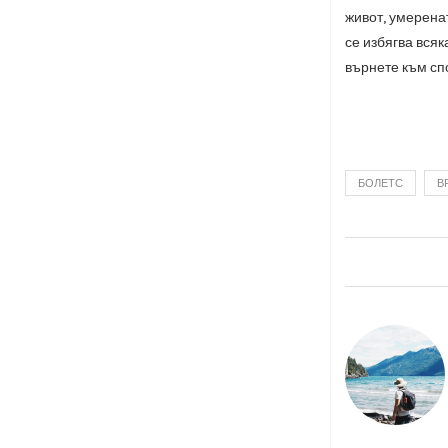
живот, умерена
се избягва всяк
върнете към спо
БОЛЕТС
В