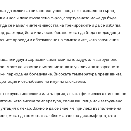
гат да включват кихане, запушен нос, леко възпалено гърло,
пушен нос и леко възпалено гърло, спортуването може да бъде
 да се намали интензивността на тренировките и да се избягва
ер, разходки, йога или лесно бягане могат да бъдат подходящи
осните проходи и облекчаване на симптомите, като запушения
ица или други сериозни симптоми, като задух или затруднено
ност може да изостри състоянието, като увеличи натоварването
лжи периода на боледуване. Високата температура предизвиква
дратация и отслабване на имунната система.
 от вирусна инфекция или алергия, леката физическа активност не
имптоми като висока температура, силна кашлица или затруднено
лтация с лекар. Важно е да се знае, че при леко възпаление на
ене, могат да помогнат за облекчаване на дискомфорта, като