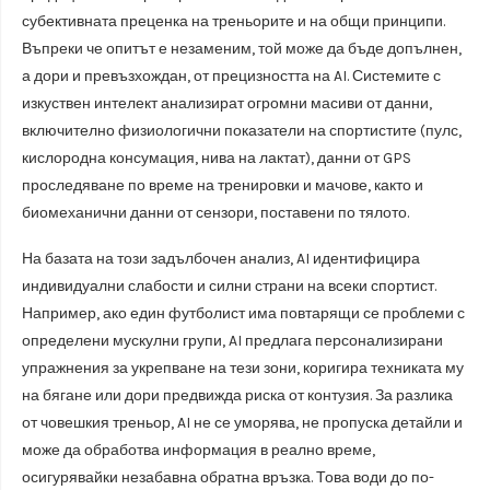
субективната преценка на треньорите и на общи принципи.
Въпреки че опитът е незаменим, той може да бъде допълнен,
а дори и превъзхождан, от прецизността на AI. Системите с
изкуствен интелект анализират огромни масиви от данни,
включително физиологични показатели на спортистите (пулс,
кислородна консумация, нива на лактат), данни от GPS
проследяване по време на тренировки и мачове, както и
биомеханични данни от сензори, поставени по тялото.
На базата на този задълбочен анализ, AI идентифицира
индивидуални слабости и силни страни на всеки спортист.
Например, ако един футболист има повтарящи се проблеми с
определени мускулни групи, AI предлага персонализирани
упражнения за укрепване на тези зони, коригира техниката му
на бягане или дори предвижда риска от контузия. За разлика
от човешкия треньор, AI не се уморява, не пропуска детайли и
може да обработва информация в реално време,
осигурявайки незабавна обратна връзка. Това води до по-