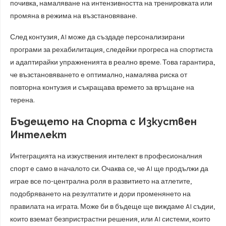
почивка, намаляване на интензивността на тренировката или
промяна в режима на възстановяване.
След контузия, AI може да създаде персонализирани
програми за рехабилитация, следейки прогреса на спортиста
и адаптирайки упражненията в реално време. Това гарантира,
че възстановяването е оптимално, намалява риска от
повторна контузия и съкращава времето за връщане на
терена.
Бъдещето на Спорта с Изкуствен
Интелект
Интеграцията на изкуствения интелект в професионалния
спорт е само в началото си. Очаква се, че AI ще продължи да
играе все по-централна роля в развитието на атлетите,
подобряването на резултатите и дори променянето на
правилата на играта. Може би в бъдеще ще виждаме AI съдии,
които вземат безпристрастни решения, или AI системи, които