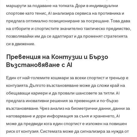
маршрути за подаване на топката. Дори в индивидуални
спортове като тенис, AI анализира сервиса на противника и
предлага оптимално позициониране за посрещане. Това дава
на отборите и спортистите значително тактическо предимство,
позволявайки им да се адаптират и да променят стратегията
си в движение.
Превенция на Контузии и Бързо
Възстановяване с AI
Един от най-големите кошмари за всеки спортист и треньор е
контузията. Дългото възстановяване може да сложи край на
обещаващи кариери и да провали шансовете за титли. AI
предлага иновативни решения за превенция и по-бързо
възстановяване. Чрез анализ на биометрични данни, данни за
натоварване и дори информация за съня и храненето, AI
може да предвиди кога един спортист е изложен на повишен
риск от контузия. Системата може да сигнализира за нужда от