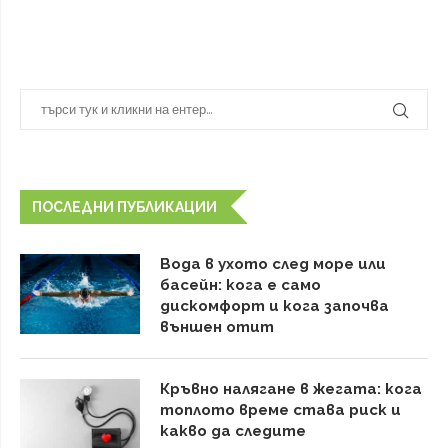
ПОСЛЕДНИ ПУБЛИКАЦИИ
Вода в ухото след море или
басейн: кога е само
дискомфорт и кога започва
външен отит
Кръвно налягане в жегата: кога
топлото време става риск и
какво да следите