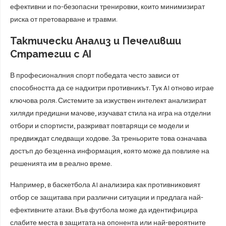
ефективни и по-безопасни тренировки, които минимизират
риска от претоварване и травми.
Тактически Анализ и Печеливши
Стратегии с AI
В професионалния спорт победата често зависи от
способността да се надхитри противникът. Тук AI отново играе
ключова роля. Системите за изкуствен интелект анализират
хиляди предишни мачове, изучават стила на игра на отделни
отбори и спортисти, разкриват повтарящи се модели и
предвиждат следващи ходове. За треньорите това означава
достъп до безценна информация, която може да повлияе на
решенията им в реално време.
Например, в баскетбола AI анализира как противниковият
отбор се защитава при различни ситуации и предлага най-
ефективните атаки. Във футбола може да идентифицира
слабите места в защитата на опонента или най-вероятните