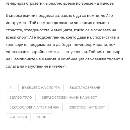
генерират стратегии в реално време по време на мачове.
Въпреки всички предимства, важно е да се помни, че AI е
инструмент. Той не може да замени човешкия елемент –
страстта, отдадеността и емоцията, които са в основата на
всеки спорт. AI е подкрепление, което дава на спортистите и
треньорите предимството да бъдат по-информирани, по-
ефективни и в крайна сметка – по-успешни. Тайният треньор
на шампионите не е магия, а комбинация от човешки талант и
силата на изкуствения интелект.
AI
БЪДЕЩЕТО НА СПОРТА
ВЪЗСТАНОВЯВАНЕ
ЗДРАВО ТЯЛО
ЗДРАВОСЛОВЕН НАЧИН НА ЖИВОТ
ЗДРАВОСЛОВНА АЛТЕРНАТИВА
ИЗКУСТВЕН ИНТЕЛЕКТ
КОНТУЗИЯ
СПОРТ