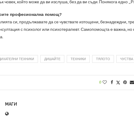
ък човек, който може да ви изслуша, без да ви съди. Понякога едно „
рсите професионална помощ?
илията си, продължавате да се чувствате изтощени, безнадеждни, тре
онсултация с психолог или психотерапевт. Самопомощта е важна, но
а.
ДИХАТЕЛНИ ТЕХНИКИ
ДИШАЙТЕ
ТЕХНИКИ
ТЯЛОТО
ЧУСТВА
0
МАГИ