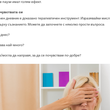
е паузи имат голям ефект.
 чувствата си
чен дневник е доказано терапевтичен инструмент. Изразявайки мисли
върху съзнанието. Можете да започнете с няколко прости въпроса:
 днес?
ава най-много?
л/могла да направя, за да се почувствам по-добре?