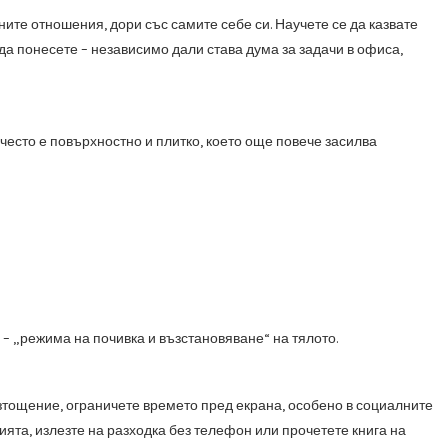
ните отношения, дори със самите себе си. Научете се да казвате
 да понесете – независимо дали става дума за задачи в офиса,
често е повърхностно и плитко, което още повече засилва
– „режима на почивка и възстановяване“ на тялото.
изтощение, ограничете времето пред екрана, особено в социалните
тията, излезте на разходка без телефон или прочетете книга на