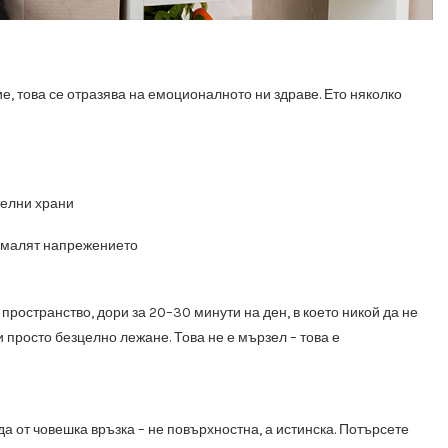
е, това се отразява на емоционалното ни здраве. Ето няколко
телни храни
намалят напрежението
пространство, дори за 20–30 минути на ден, в което никой да не
 просто безцелно лежане. Това не е мързел – това е
а от човешка връзка – не повърхностна, а истинска. Потърсете