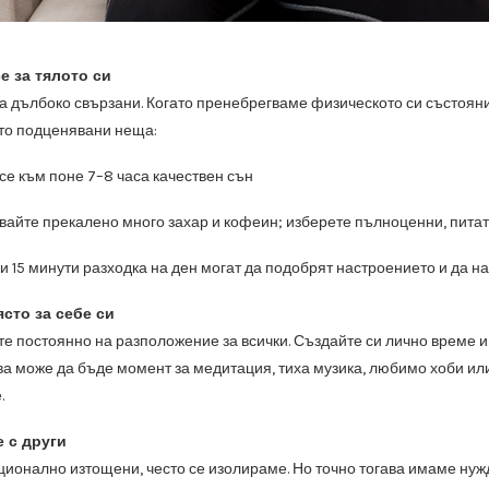
е за тялото си
са дълбоко свързани. Когато пренебрегваме физическото си състояни
сто подценявани неща:
е към поне 7–8 часа качествен сън
вайте прекалено много захар и кофеин; изберете пълноценни, пита
и 15 минути разходка на ден могат да подобрят настроението и да 
ясто за себе си
те постоянно на разположение за всички. Създайте си лично време и 
ва може да бъде момент за медитация, тиха музика, любимо хоби или
.
е с други
ционално изтощени, често се изолираме. Но точно тогава имаме нужд