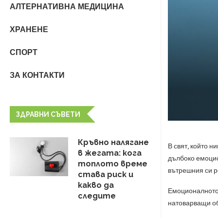
АЛТЕРНАТИВНА МЕДИЦИНА
ХРАНЕНЕ
СПОРТ
ЗА КОНТАКТИ
ЗДРАВНИ СЪВЕТИ
Кръвно налягане
В свят, който н
в жегата: кога
дълбоко емоцион
топлото време
вътрешния си ре
става риск и
какво да
Емоционалното 
следите
натоварващи об