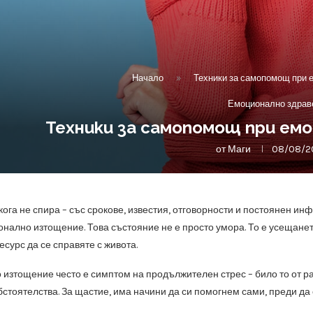
Начало
»
Техники за самопомощ при 
Емоционално здрав
Техники за самопомощ при ем
от
Маги
08/08/2
икога не спира – със срокове, известия, отговорности и постоянен и
ално изтощение. Това състояние не е просто умора. То е усещането, 
сурс да се справяте с живота.
изтощение често е симптом на продължителен стрес – било то от р
стоятелства. За щастие, има начини да си помогнем сами, преди да 