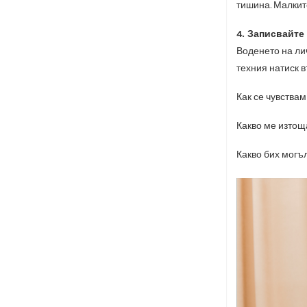
тишина. Малкит
4. Записвайте
Воденето на ли
техния натиск 
Как се чувствам
Какво ме изтощ
Какво бих могъ