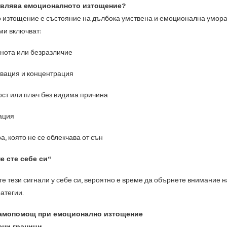
авлява емоционалното изтощение?
изтощение е състояние на дълбока умствена и емоционална умора, к
ми включват:
знота или безразличие
вация и концентрация
ст или плач без видима причина
ация
, която не се облекчава от сън
е сте себе си“
те тези сигнали у себе си, вероятно е време да обърнете внимание 
атегии.
 самопомощ при емоционално изтощение
ясни граници