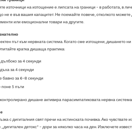
те източници на изтощение е липсата на граници – в работата, в лич
що не е във вашия капацитет. Не поемайте повече, отколкото можете
менти или емоционални товари на другите.
знателно
ектен път към нервната система. Когато сме изтощени, дишането ни 
Опитайте кратка дишаща практика:
дълбоко за 4 секунди
дъха за 4 секунди
 бавно за 6–8 секунди
 поне 5 пъти
, контролирано дишане активира парасимпатиковата нервна система 
се
ъзка с дигиталния свят пречи на истинската почивка. Ако чувствате 
 „дигитален детокс“ – дори за няколко часа на ден. Изключете извес