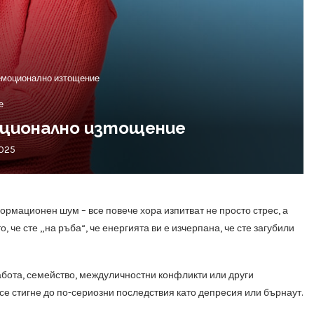
емоционално изтощение
е
оционално изтощение
025
нформационен шум – все повече хора изпитват не просто стрес, а
че сте „на ръба“, че енергията ви е изчерпана, че сте загубили
абота, семейство, междуличностни конфликти или други
се стигне до по-сериозни последствия като депресия или бърнаут.