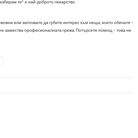
Разбирам те“ е най-доброто лекарство.
вожни или започвате да губите интерес към неща, които обичате –
 не замества професионалната грижа. Потърсете помощ – това не