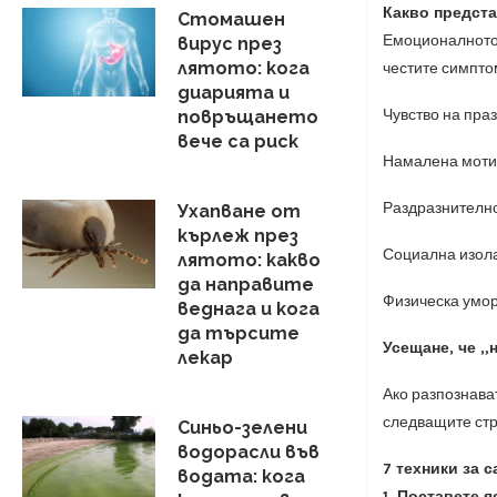
Какво предст
Стомашен
Емоционалното 
вирус през
лятото: кога
честите симпто
диарията и
Чувство на пра
повръщането
вече са риск
Намалена моти
Раздразнително
Ухапване от
кърлеж през
Социална изол
лятото: какво
да направите
Физическа умора
веднага и кога
да търсите
Усещане, че „н
лекар
Ако разпознава
следващите стр
Синьо-зелени
водорасли във
7 техники за
водата: кога
1. Поставете 