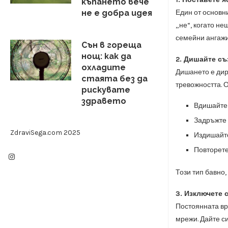
къпането вече
Един от основни
не е добра идея
„не“, когато не
семейни ангажи
Сън в гореща
нощ: как да
2. Дишайте съ
охладите
Дишането е дир
стаята без да
тревожността. 
рискувате
здравето
Вдишайте 
Задръжте 
ZdraviSega.com 2025
Издишайте
Повторете
Този тип бавно
3. Изключете 
Постоянната вр
мрежи. Дайте си