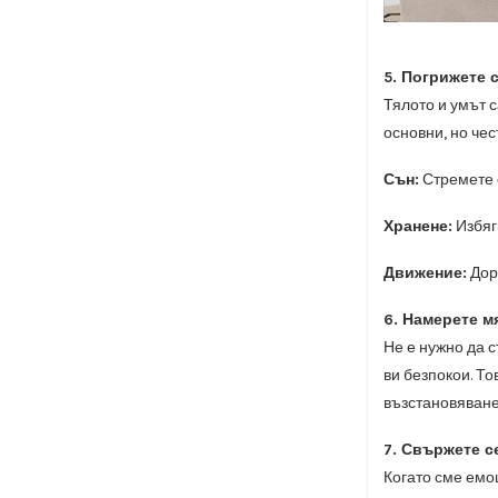
5. Погрижете с
Тялото и умът 
основни, но че
Сън:
Стремете с
Хранене:
Избяг
Движение:
Дор
6. Намерете м
Не е нужно да с
ви безпокои. То
възстановяване
7. Свържете с
Когато сме емо