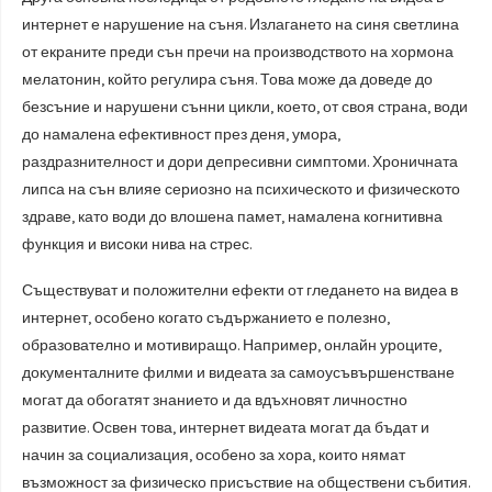
интернет е нарушение на съня. Излагането на синя светлина
от екраните преди сън пречи на производството на хормона
мелатонин, който регулира съня. Това може да доведе до
безсъние и нарушени сънни цикли, което, от своя страна, води
до намалена ефективност през деня, умора,
раздразнителност и дори депресивни симптоми. Хроничната
липса на сън влияе сериозно на психическото и физическото
здраве, като води до влошена памет, намалена когнитивна
функция и високи нива на стрес.
Съществуват и положителни ефекти от гледането на видеа в
интернет, особено когато съдържанието е полезно,
образователно и мотивиращо. Например, онлайн уроците,
документалните филми и видеата за самоусъвършенстване
могат да обогатят знанието и да вдъхновят личностно
развитие. Освен това, интернет видеата могат да бъдат и
начин за социализация, особено за хора, които нямат
възможност за физическо присъствие на обществени събития.