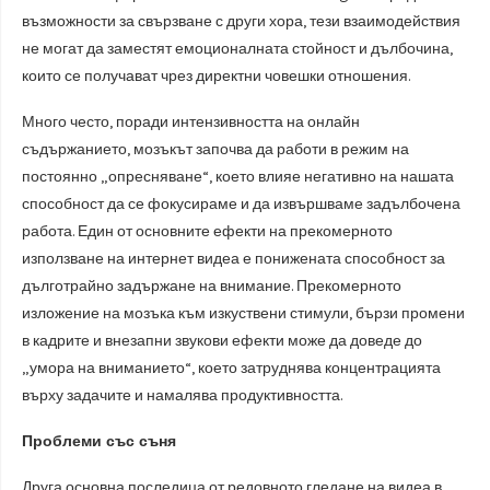
възможности за свързване с други хора, тези взаимодействия
не могат да заместят емоционалната стойност и дълбочина,
които се получават чрез директни човешки отношения.
Много често, поради интензивността на онлайн
съдържанието, мозъкът започва да работи в режим на
постоянно „опресняване“, което влияе негативно на нашата
способност да се фокусираме и да извършваме задълбочена
работа. Един от основните ефекти на прекомерното
използване на интернет видеа е понижената способност за
дълготрайно задържане на внимание. Прекомерното
изложение на мозъка към изкуствени стимули, бързи промени
в кадрите и внезапни звукови ефекти може да доведе до
„умора на вниманието“, което затруднява концентрацията
върху задачите и намалява продуктивността.
Проблеми със съня
Друга основна последица от редовното гледане на видеа в