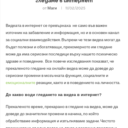
гледаме в интернет
от
Маги
11/02/2025
Видеата в интернет се превърнаха не само във важен
източник на забавление и информация, но и в основен канал
за социални взаимодействия. Въпреки че тези видеа могат да
бъдат полезни и обогатяващи, прекомерното им гледане
може да има сериозни последици върху нашето психическо
здраве и поведение. Все повече изследвания показват, че
прекаленото гледане на онлайн видеа може да доведе до
сериозни промени в мозъчната функция, социалните и
емоционалните
реакции, както и в поведението на личността.
До какво води гледането на видеа в интернет?
Прекаленото време, прекарано в гледане на видеа, може да
доведе до значителни промени в начина, по който
обработваме информация и изпълняваме задачи. Честото