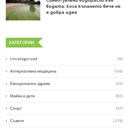
Синьо-зелени водорасли във
водата: кога къпането вече не
е добра идея
КАТЕГОРИИ
Uncategorized
(16)
Алтернативна медицина
(108)
Емоционално здраве
(93)
Майка и дете
(85)
Спорт
(97)
Съвети
(376)