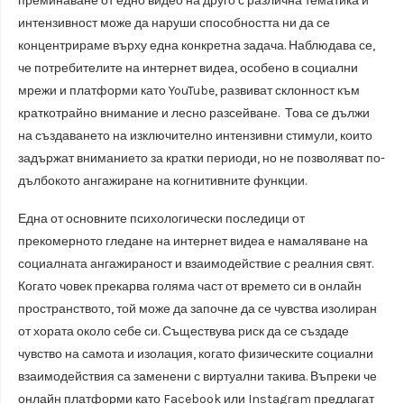
преминаване от едно видео на друго с различна тематика и
интензивност може да наруши способността ни да се
концентрираме върху една конкретна задача. Наблюдава се,
че потребителите на интернет видеа, особено в социални
мрежи и платформи като YouTube, развиват склонност към
краткотрайно внимание и лесно разсейване. Това се дължи
на създаването на изключително интензивни стимули, които
задържат вниманието за кратки периоди, но не позволяват по-
дълбокото ангажиране на когнитивните функции.
Една от основните психологически последици от
прекомерното гледане на интернет видеа е намаляване на
социалната ангажираност и взаимодействие с реалния свят.
Когато човек прекарва голяма част от времето си в онлайн
пространството, той може да започне да се чувства изолиран
от хората около себе си. Съществува риск да се създаде
чувство на самота и изолация, когато физическите социални
взаимодействия са заменени с виртуални такива. Въпреки че
онлайн платформи като Facebook или Instagram предлагат