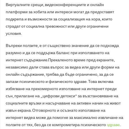
Виртуалните срещи, видеоконференциите и онлайн
платформи за хобита или интереси могат да предоставят
подкрепа и възможности за социализация на хора, които
страдат от социална тревожност или други ограничени
условия.
Въпреки ползите, е от съществено значение да се подхожда
разумно и да се поддържа баланс при използването на
интернет съдържание.Прекаленото време пред екраните,
независимо дали става въпрос за видеа или други форми на
онлайн съдържание, трябва да бъде ограничено, за да се
запази психическото и физическото здраве. Това включва
избягване на прекомерното използване на интернет преди
сън, прилагане на „цифрови детокси“ за възстановяване на
социалните връзки и насърчаване на активен начин на живот
извън екрана. Отговорното и осъзнато използване на
интернет видеа може да помогне за максимално извличане на
ползите от тях, без да се компрометира психическото
здраве
.