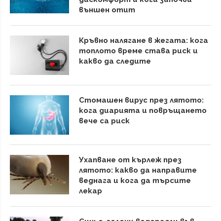
външен отит
Кръвно налягане в жегата: кога
топлото време става риск и
какво да следите
Стомашен вирус през лятото:
кога диарията и повръщането
вече са риск
Ухапване от кърлеж през
лятото: какво да направите
веднага и кога да търсите
лекар