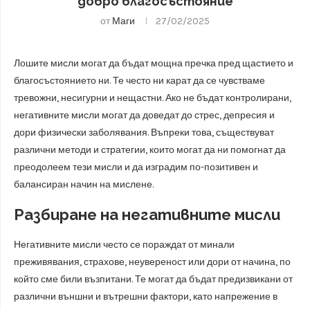
добро благосъстояние
от
Маги
27/02/2025
Лошите мисли могат да бъдат мощна пречка пред щастието и
благосъстоянието ни. Те често ни карат да се чувстваме
тревожни, несигурни и нещастни. Ако не бъдат контролирани,
негативните мисли могат да доведат до стрес, депресия и
дори физически заболявания. Въпреки това, съществуват
различни методи и стратегии, които могат да ни помогнат да
преодолеем тези мисли и да изградим по-позитивен и
балансиран начин на мислене.
Разбиране на негативните мисли
Негативните мисли често се пораждат от минали
преживявания, страхове, неувереност или дори от начина, по
който сме били възпитани. Те могат да бъдат предизвикани от
различни външни и вътрешни фактори, като напрежение в