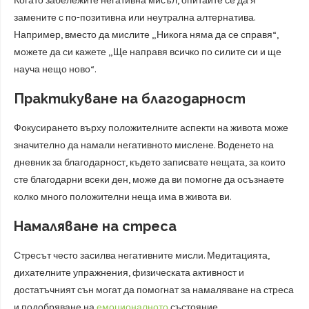
Когато забележите негативна мисъл, опитайте се да я
замените с по-позитивна или неутрална алтернатива.
Например, вместо да мислите „Никога няма да се справя“,
можете да си кажете „Ще направя всичко по силите си и ще
науча нещо ново“.
Практикуване на благодарност
Фокусирането върху положителните аспекти на живота може
значително да намали негативното мислене. Воденето на
дневник за благодарност, където записвате нещата, за които
сте благодарни всеки ден, може да ви помогне да осъзнаете
колко много положителни неща има в живота ви.
Намаляване на стреса
Стресът често засилва негативните мисли. Медитацията,
дихателните упражнения, физическата активност и
достатъчният сън могат да помогнат за намаляване на стреса
и подобряване на
емоционалното
състояние.