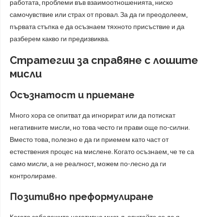
работата, проблеми във взаимоотношенията, ниско
самочувствие или страх от провал. За да ги преодолеем,
първата стъпка е да осъзнаем тяхното присъствие и да
разберем какво ги предизвиква.
Стратегии за справяне с лошите
мисли
Осъзнатост и приемане
Много хора се опитват да игнорират или да потискат
негативните мисли, но това често ги прави още по-силни.
Вместо това, полезно е да ги приемем като част от
естествения процес на мислене. Когато осъзнаем, че те са
само мисли, а не реалност, можем по-лесно да ги
контролираме.
Позитивно преформулиране