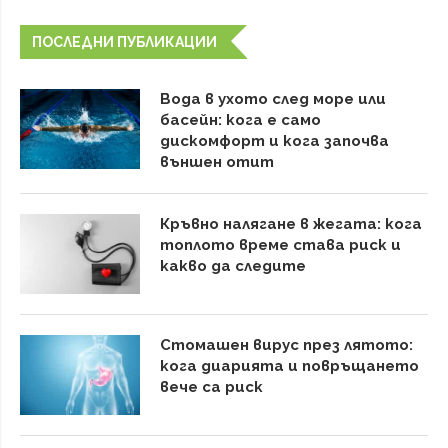
ПОСЛЕДНИ ПУБЛИКАЦИИ
Вода в ухото след море или
басейн: кога е само
дискомфорт и кога започва
външен отит
Кръвно налягане в жегата: кога
топлото време става риск и
какво да следите
Стомашен вирус през лятото:
кога диарията и повръщането
вече са риск