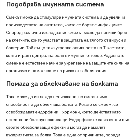
Подобрява имунната система
Смехът може да стимулира имунната система и да увеличи
производството на антитела, които се борят с инфекциите.
Според различни изследвания смехът може да повиши броя
на клетките, които участват в защитата на тялото от вируси и
бактерии. Той също така укрепва активността на Т-клетките,
които играят централна роля в имунния отговор. Редовното
смеене е естествен начин за укрепване на защитните сили на
организма и намаляване на риска от заболявания.
Помага за облекчаване на болката
Това може да изглежда неочаквано, но смехът има
способността да облекчава болката. Когато се смеем, се
освобождават ендорфини – хормони, които действат като
естествени болкоуспокояващи. Ендорфините са известни със
своите обезболяващи ефекти и могат да намалят
възприятията за болка. Това е една от причините, поради