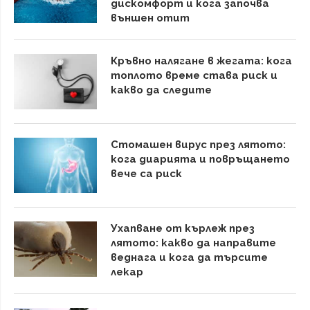
дискомфорт и кога започва
външен отит
Кръвно налягане в жегата: кога
топлото време става риск и
какво да следите
Стомашен вирус през лятото:
кога диарията и повръщането
вече са риск
Ухапване от кърлеж през
лятото: какво да направите
веднага и кога да търсите
лекар