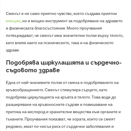
Смехът е не само приятно чувство, което създава приятни
емоции
, но и мощен инструмент за подобряване на здравето
и физическата благосъстояние. Много проучвания
потвърждават, че смехът има значителни ползи върху тялото,
като влияе както на психическото, така и на физическото
здраве.
Подобрява циркулацията и сърдечно-
съдовото здраве
Една от най-значимите ползи от смеха е подобряването на
кръвообращението. Смехът стимулира сърцето, като
подобрява циркулацията на кръвта в тялото. Това води до
разширяване на кръвоносните съдове и повишаване на
притока на кислород и хранителни вещества към органите и
тъканите. Проучвания показват, че хората, които се смеят
редовно, имат по-нисък риск от сърдечни заболявания и