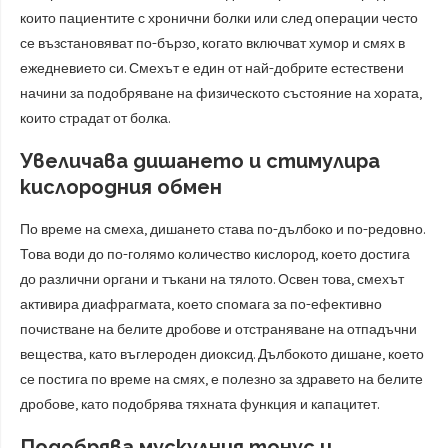
които пациентите с хронични болки или след операции често
се възстановяват по-бързо, когато включват хумор и смях в
ежедневието си. Смехът е един от най-добрите естествени
начини за подобряване на физическото състояние на хората,
които страдат от болка.
Увеличава дишането и стимулира
кислородния обмен
По време на смеха, дишането става по-дълбоко и по-редовно.
Това води до по-голямо количество кислород, което достига
до различни органи и тъкани на тялото. Освен това, смехът
активира диафрагмата, което спомага за по-ефективно
почистване на белите дробове и отстраняване на отпадъчни
вещества, като въглероден диоксид. Дълбокото дишане, което
се постига по време на смях, е полезно за здравето на белите
дробове, като подобрява тяхната функция и капацитет.
Подобрява мускулния тонус и