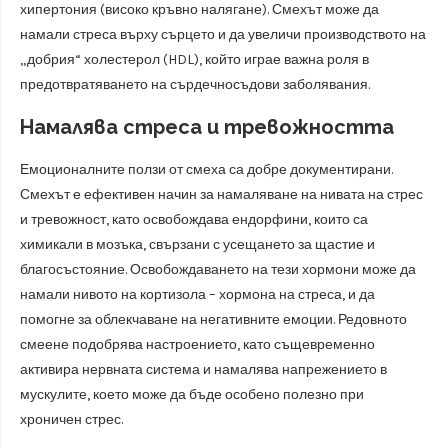
хипертония (високо кръвно налягане). Смехът може да
намали стреса върху сърцето и да увеличи производството на
„добрия“ холестерол (HDL), който играе важна роля в
предотвратяването на сърдечносъдови заболявания.
Намалява стреса и тревожността
Емоционалните ползи от смеха са добре документирани.
Смехът е ефективен начин за намаляване на нивата на стрес
и тревожност, като освобождава ендорфини, които са
химикали в мозъка, свързани с усещането за щастие и
благосъстояние. Освобождаването на тези хормони може да
намали нивото на кортизола – хормона на стреса, и да
помогне за облекчаване на негативните емоции. Редовното
смеене подобрява настроението, като същевременно
активира нервната система и намалява напрежението в
мускулите, което може да бъде особено полезно при
хроничен стрес.