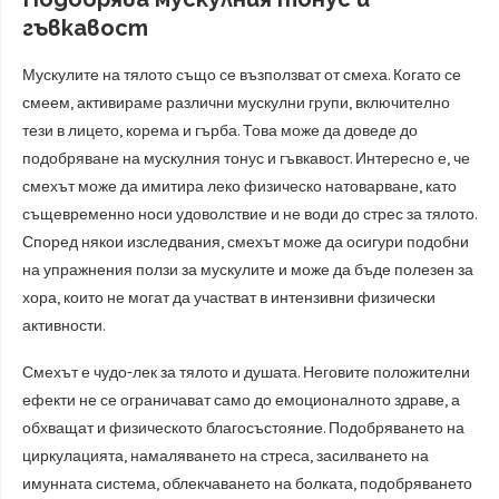
гъвкавост
Мускулите на тялото също се възползват от смеха. Когато се
смеем, активираме различни мускулни групи, включително
тези в лицето, корема и гърба. Това може да доведе до
подобряване на мускулния тонус и гъвкавост. Интересно е, че
смехът може да имитира леко физическо натоварване, като
същевременно носи удоволствие и не води до стрес за тялото.
Според някои изследвания, смехът може да осигури подобни
на упражнения ползи за мускулите и може да бъде полезен за
хора, които не могат да участват в интензивни физически
активности.
Смехът е чудо-лек за тялото и душата. Неговите положителни
ефекти не се ограничават само до емоционалното здраве, а
обхващат и физическото благосъстояние. Подобряването на
циркулацията, намаляването на стреса, засилването на
имунната система, облекчаването на болката, подобряването