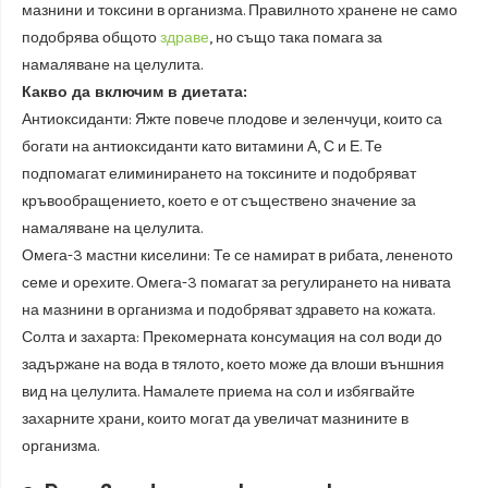
мазнини и токсини в организма. Правилното хранене не само
подобрява общото
здраве
, но също така помага за
намаляване на целулита.
Какво да включим в диетата:
Антиоксиданти: Яжте повече плодове и зеленчуци, които са
богати на антиоксиданти като витамини А, С и Е. Те
подпомагат елиминирането на токсините и подобряват
кръвообращението, което е от съществено значение за
намаляване на целулита.
Омега-3 мастни киселини: Те се намират в рибата, лененото
семе и орехите. Омега-3 помагат за регулирането на нивата
на мазнини в организма и подобряват здравето на кожата.
Солта и захарта: Прекомерната консумация на сол води до
задържане на вода в тялото, което може да влоши външния
вид на целулита. Намалете приема на сол и избягвайте
захарните храни, които могат да увеличат мазнините в
организма.