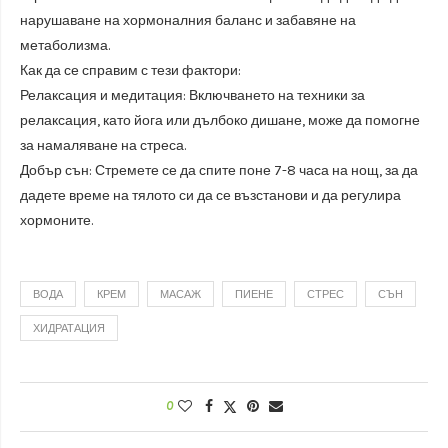
нарушаване на хормоналния баланс и забавяне на
метаболизма.
Как да се справим с тези фактори:
Релаксация и медитация: Включването на техники за
релаксация, като йога или дълбоко дишане, може да помогне
за намаляване на стреса.
Добър сън: Стремете се да спите поне 7-8 часа на нощ, за да
дадете време на тялото си да се възстанови и да регулира
хормоните.
ВОДА
КРЕМ
МАСАЖ
ПИЕНЕ
СТРЕС
СЪН
ХИДРАТАЦИЯ
0