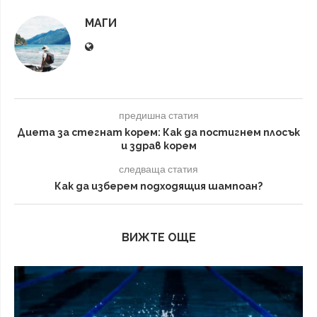
МАГИ
предишна статия
Диета за стегнат корем: Как да постигнем плосък
и здрав корем
следваща статия
Как да изберем подходящия шампоан?
ВИЖТЕ ОЩЕ