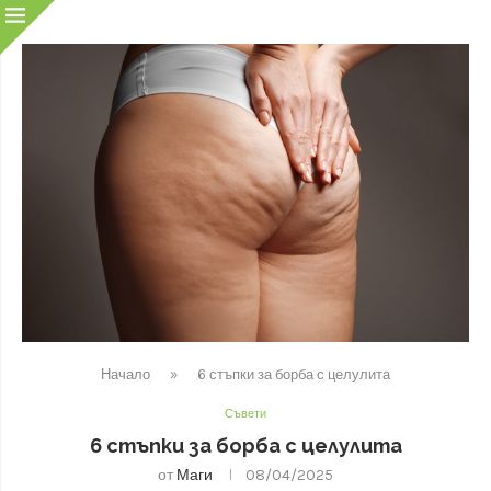
Начало
»
6 стъпки за борба с целулита
Съвети
6 стъпки за борба с целулита
от
Маги
08/04/2025