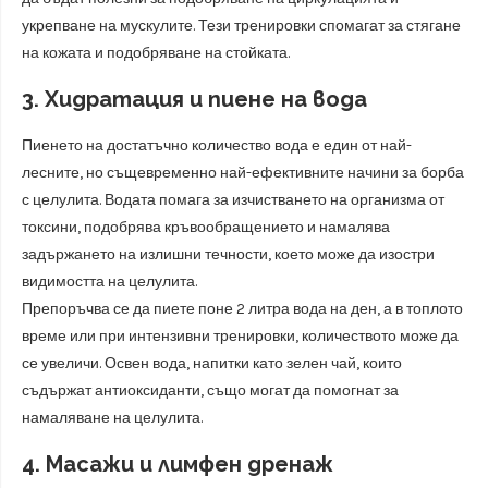
укрепване на мускулите. Тези тренировки спомагат за стягане
на кожата и подобряване на стойката.
3. Хидратация и пиене на вода
Пиенето на достатъчно количество вода е един от най-
лесните, но същевременно най-ефективните начини за борба
с целулита. Водата помага за изчистването на организма от
токсини, подобрява кръвообращението и намалява
задържането на излишни течности, което може да изостри
видимостта на целулита.
Препоръчва се да пиете поне 2 литра вода на ден, а в топлото
време или при интензивни тренировки, количеството може да
се увеличи. Освен вода, напитки като зелен чай, които
съдържат антиоксиданти, също могат да помогнат за
намаляване на целулита.
4. Масажи и лимфен дренаж