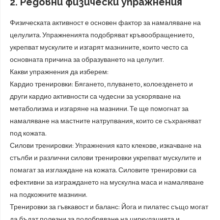
2. Редовни физически упражнения
Физическата активност е основен фактор за намаляване на
целулита. Упражненията подобряват кръвообращението,
укрепват мускулите и изгарят мазнините, които често са
основната причина за образуването на целулит.
Какви упражнения да изберем:
Кардио тренировки: Бягането, плуването, колоезденето и
други кардио активности са чудесни за ускоряване на
метаболизма и изгаряне на мазнини. Те ще помогнат за
намаляване на мастните натрупвания, които се съхраняват
под кожата.
Силови тренировки: Упражнения като клекове, изкачване на
стълби и различни силови тренировки укрепват мускулите и
помагат за изглаждане на кожата. Силовите тренировки са
ефективни за изграждането на мускулна маса и намаляване
на подкожните мазнини.
Тренировки за гъвкавост и баланс: Йога и пилатес също могат
да бъдат полезни за подобряване на циркулацията и