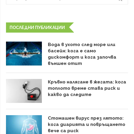
ПОСЛЕДНИ ПУБЛИКАЦИИ
Вода в ухото след море или
басейн: кога е само
дискомфорт и кога започва
външен отит
Кръвно налягане в жегата: кога
топлото време става риск и
какво да следите
Стомашен вирус през лятото:
кога диарията и повръщането
вече са риск