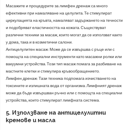
Масажите и процедурите за лимфен дренаж са много
ефективни при намаляване на целулита. Те стимулират
циркулацията на кръвта, намаляват задържането на течности
и подобряват еластичността на кожата. Съществуват
различни техники за масаж, които могат да се използват както
у дома, така и в козметични салони.
Антицелулитен масаж: Може да се извършва с ръце или с
помощта на специални инструменти като масажни ролки или
вакуумни устройства. Този тип масаж помага за разбиване на
мастните клетки и стимулира кръвообращението.
Лимфен дренаж: Тази техника подпомага изчистването на
токсините и излишната вода от организма. Лимфният дренаж
може да бъде извършван ръчно или с помощта на специални
устройства, които стимулират лимфната система.
5. Използване на антицелулитни
кремове и масла