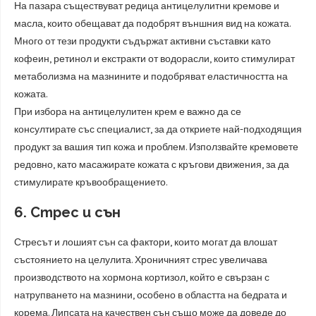
На пазара съществуват редица антицелулитни кремове и
масла, които обещават да подобрят външния вид на кожата.
Много от тези продукти съдържат активни съставки като
кофеин, ретинол и екстракти от водорасли, които стимулират
метаболизма на мазнините и подобряват еластичността на
кожата.
При избора на антицелулитен крем е важно да се
консултирате със специалист, за да откриете най-подходящия
продукт за вашия тип кожа и проблем. Използвайте кремовете
редовно, като масажирате кожата с кръгови движения, за да
стимулирате кръвообращението.
6. Стрес и сън
Стресът и лошият сън са фактори, които могат да влошат
състоянието на целулита. Хроничният стрес увеличава
производството на хормона кортизол, който е свързан с
натрупването на мазнини, особено в областта на бедрата и
корема. Липсата на качествен сън също може да доведе до