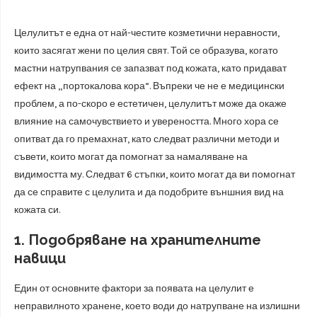
Целулитът е една от най-честите козметични неравности,
които засягат жени по целия свят. Той се образува, когато
мастни натрупвания се запазват под кожата, като придават
ефект на „портокалова кора“. Въпреки че не е медицински
проблем, а по-скоро е естетичен, целулитът може да окаже
влияние на самочувствието и увереността. Много хора се
опитват да го премахнат, като следват различни методи и
съвети, които могат да помогнат за намаляване на
видимостта му. Следват 6 стъпки, които могат да ви помогнат
да се справите с целулита и да подобрите външния вид на
кожата си.
1. Подобряване на хранителните
навици
Един от основните фактори за появата на целулит е
неправилното хранене, което води до натрупване на излишни