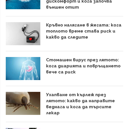
дискомфорт и кога започва
външен отит
Кръвно налягане в жегата: кога
топлото време става риск и
какво да следите
Стомашен вирус през лятото:
кога диарията и повръщането
вече са риск
Ухапване от кърлеж през
лятото: какво да направите
веднага и кога да търсите
лекар