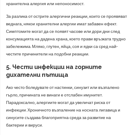
хранителна алергия или непоносимост.
За разлика от острите алергични реакции, които се проявяват
веднага, някои хранителни алергии имат забавен ефект.
Симптомите могат да се появят часове или дори дни след
консумацията на дадена храна, което прави връзката трудно
забележима. Мляко, глутен, яйца, соя и ядки са сред най-
честите причинители на подобни реакции.
5. Чести инфекции на горните
дихателни пътища
Ако често боледувате от настинки, синузит или възпалено
гърло, причината не винаги е отслабен имунитет.
Парадоксално, алергиите могат да увеличат риска от
инфекции. Хроничното възпаление на носната лигавица и
синусите създава благоприятна среда за развитие на
бактерии и вируси.