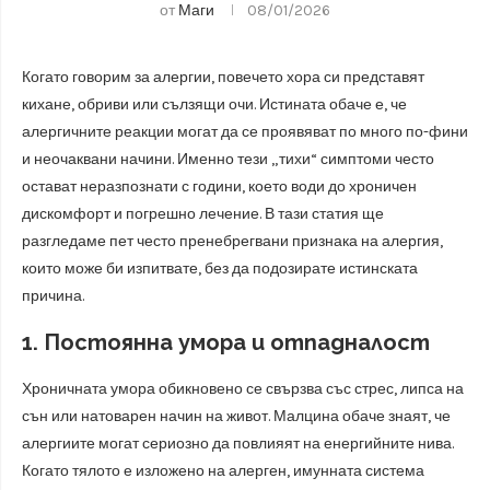
от
Маги
08/01/2026
Когато говорим за алергии, повечето хора си представят
кихане, обриви или сълзящи очи. Истината обаче е, че
алергичните реакции могат да се проявяват по много по-фини
и неочаквани начини. Именно тези „тихи“ симптоми често
остават неразпознати с години, което води до хроничен
дискомфорт и погрешно лечение. В тази статия ще
разгледаме пет често пренебрегвани признака на алергия,
които може би изпитвате, без да подозирате истинската
причина.
1. Постоянна умора и отпадналост
Хроничната умора обикновено се свързва със стрес, липса на
сън или натоварен начин на живот. Малцина обаче знаят, че
алергиите могат сериозно да повлияят на енергийните нива.
Когато тялото е изложено на алерген, имунната система