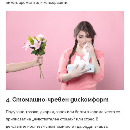
никел, аромати или консерванти.
4. Стомашно-чревен дискомфорт
Подуване, газове, диария, запек или болки в корема често се
приписват на „чувствителен стомах“ или стрес. В
действителност тези симптоми могат да бъдат знак за