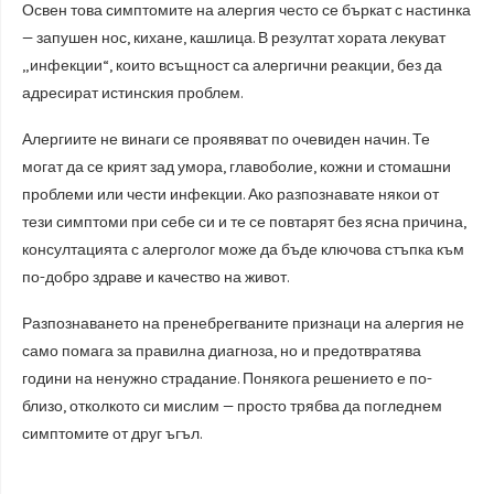
Освен това симптомите на алергия често се бъркат с настинка
— запушен нос, кихане, кашлица. В резултат хората лекуват
„инфекции“, които всъщност са алергични реакции, без да
адресират истинския проблем.
Алергиите не винаги се проявяват по очевиден начин. Те
могат да се крият зад умора, главоболие, кожни и стомашни
проблеми или чести инфекции. Ако разпознавате някои от
тези симптоми при себе си и те се повтарят без ясна причина,
консултацията с алерголог може да бъде ключова стъпка към
по-добро здраве и качество на живот.
Разпознаването на пренебрегваните признаци на алергия не
само помага за правилна диагноза, но и предотвратява
години на ненужно страдание. Понякога решението е по-
близо, отколкото си мислим — просто трябва да погледнем
симптомите от друг ъгъл.