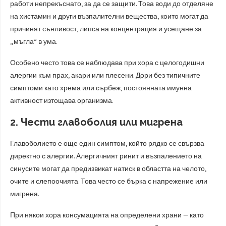
работи непрекъснато, за да се защити. Това води до отделяне
на хистамин и други възпалителни вещества, които могат да
причинят сънливост, липса на концентрация и усещане за
„мъгла“ в ума.
Особено често това се наблюдава при хора с целогодишни
алергии към прах, акари или плесени. Дори без типичните
симптоми като хрема или сърбеж, постоянната имунна
активност изтощава организма.
2. Чести главоболия или мигрена
Главоболието е още един симптом, който рядко се свързва
директно с алергии. Алергичният ринит и възпалението на
синусите могат да предизвикат натиск в областта на челото,
очите и слепоочията. Това често се бърка с напрежение или
мигрена.
При някои хора консумацията на определени храни — като