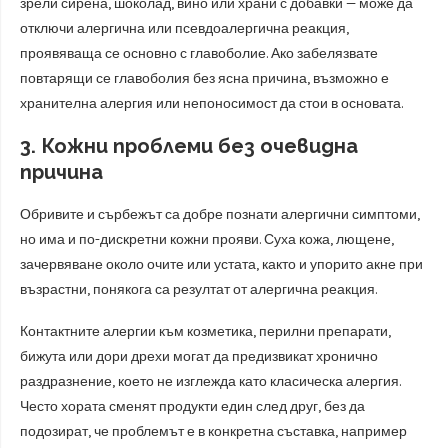
зрели сирена, шоколад, вино или храни с добавки — може да
отключи алергична или псевдоалергична реакция,
проявяваща се основно с главоболие. Ако забелязвате
повтарящи се главоболия без ясна причина, възможно е
хранителна алергия или непоносимост да стои в основата.
3. Кожни проблеми без очевидна
причина
Обривите и сърбежът са добре познати алергични симптоми,
но има и по-дискретни кожни прояви. Суха кожа, лющене,
зачервяване около очите или устата, както и упорито акне при
възрастни, понякога са резултат от алергична реакция.
Контактните алергии към козметика, перилни препарати,
бижута или дори дрехи могат да предизвикат хронично
раздразнение, което не изглежда като класическа алергия.
Често хората сменят продукти един след друг, без да
подозират, че проблемът е в конкретна съставка, например