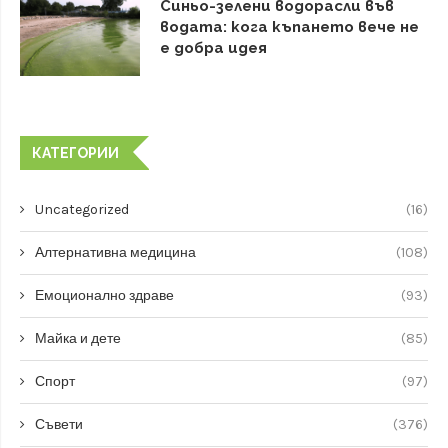
Синьо-зелени водорасли във
водата: кога къпането вече не
е добра идея
КАТЕГОРИИ
Uncategorized
(16)
Алтернативна медицина
(108)
Емоционално здраве
(93)
Майка и дете
(85)
Спорт
(97)
Съвети
(376)