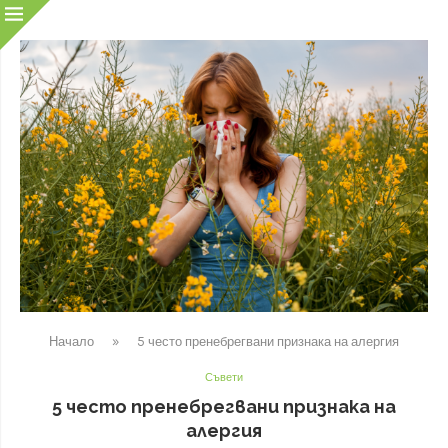
Начало
»
5 често пренебрегвани признака на алергия
Съвети
5 често пренебрегвани признака на
алергия