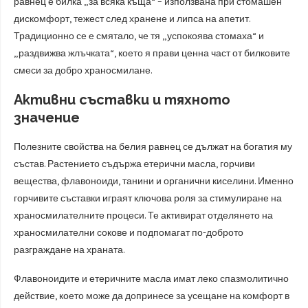
равнец е билка „за всяка къща“ – използвана при стомашен
дискомфорт, тежест след хранене и липса на апетит.
Традиционно се е смятало, че тя „успокоява стомаха“ и
„раздвижва жлъчката“, което я прави ценна част от билковите
смеси за добро храносмилане.
Активни съставки и тяхното
значение
Полезните свойства на белия равнец се дължат на богатия му
състав. Растението съдържа етерични масла, горчиви
вещества, флавоноиди, танини и органични киселини. Именно
горчивите съставки играят ключова роля за стимулиране на
храносмилателните процеси. Те активират отделянето на
храносмилателни сокове и подпомагат по-доброто
разграждане на храната.
Флавоноидите и етеричните масла имат леко спазмолитично
действие, което може да допринесе за усещане на комфорт в