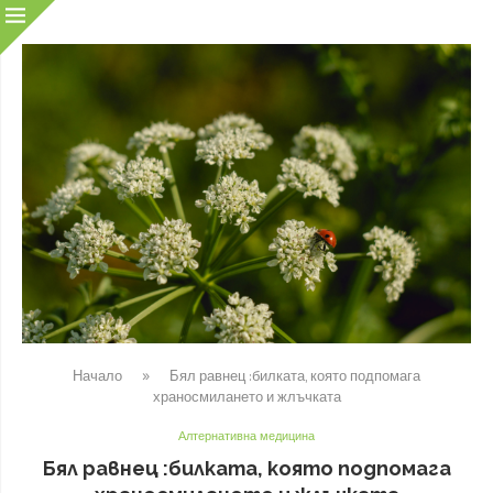
Начало
»
Бял равнец :билката, която подпомага
храносмилането и жлъчката
Алтернативна медицина
Бял равнец :билката, която подпомага