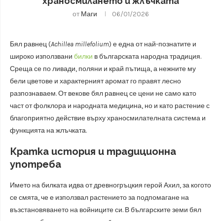
храносмилането и жлъчката
от
Маги
06/01/2026
Бял равнец (
Achillea millefolium
) е една от най-познатите и
широко използвани
билки
в българската народна традиция.
Среща се по ливади, поляни и край пътища, а нежните му
бели цветове и характерният аромат го правят лесно
разпознаваем. От векове бял равнец се цени не само като
част от фолклора и народната медицина, но и като растение с
благоприятно действие върху храносмилателната система и
функцията на жлъчката.
Кратка история и традиционна
употреба
Името на билката идва от древногръцкия герой Ахил, за когото
се смята, че е използвал растението за подпомагане на
възстановяването на войниците си. В българските земи бял