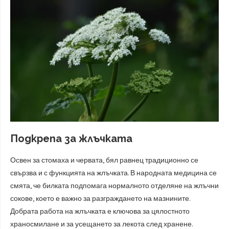
Подкрепа за жлъчката
Освен за стомаха и червата, бял равнец традиционно се
свързва и с функцията на жлъчката. В народната медицина се
смята, че билката подпомага нормалното отделяне на жлъчни
сокове, което е важно за разграждането на мазнините.
Добрата работа на жлъчката е ключова за цялостното
храносмилане и за усещането за лекота след хранене.