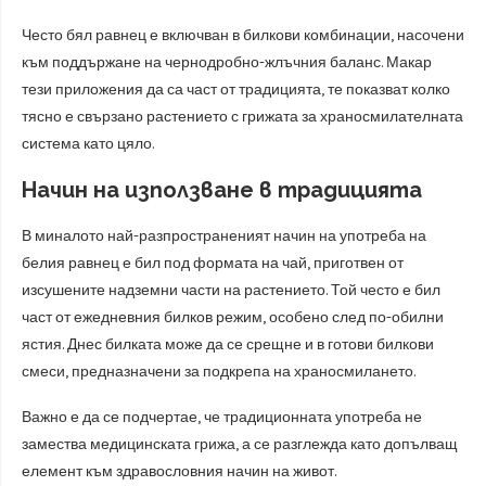
Често бял равнец е включван в билкови комбинации, насочени
към поддържане на чернодробно-жлъчния баланс. Макар
тези приложения да са част от традицията, те показват колко
тясно е свързано растението с грижата за храносмилателната
система като цяло.
Начин на използване в традицията
В миналото най-разпространеният начин на употреба на
белия равнец е бил под формата на чай, приготвен от
изсушените надземни части на растението. Той често е бил
част от ежедневния билков режим, особено след по-обилни
ястия. Днес билката може да се срещне и в готови билкови
смеси, предназначени за подкрепа на храносмилането.
Важно е да се подчертае, че традиционната употреба не
замества медицинската грижа, а се разглежда като допълващ
елемент към здравословния начин на живот.