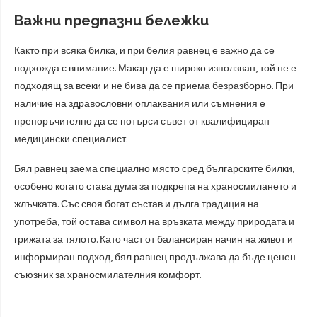
Важни предпазни бележки
Както при всяка билка, и при белия равнец е важно да се
подхожда с внимание. Макар да е широко използван, той не е
подходящ за всеки и не бива да се приема безразборно. При
наличие на здравословни оплаквания или съмнения е
препоръчително да се потърси съвет от квалифициран
медицински специалист.
Бял равнец заема специално място сред българските билки,
особено когато става дума за подкрепа на храносмилането и
жлъчката. Със своя богат състав и дълга традиция на
употреба, той остава символ на връзката между природата и
грижата за тялото. Като част от балансиран начин на живот и
информиран подход, бял равнец продължава да бъде ценен
съюзник за храносмилателния комфорт.