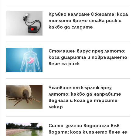
Кръвно налягане в жегата: кога
топлото време става риск и
какво да следите
Стомашен вирус през лятото:
кога диарията и повръщането
вече са риск
Ухапване от кърлеж през
лятото: какво да направите
веднага и кога да търсите
лекар
Синьо-зелени водорасли във
водата: кога къпането вече не