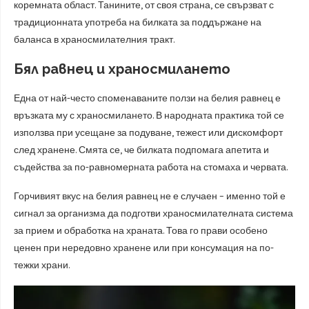
коремната област. Танините, от своя страна, се свързват с
традиционната употреба на билката за поддържане на
баланса в храносмилателния тракт.
Бял равнец и храносмилането
Една от най-често споменаваните ползи на белия равнец е
връзката му с храносмилането. В народната практика той се
използва при усещане за подуване, тежест или дискомфорт
след хранене. Смята се, че билката подпомага апетита и
съдейства за по-равномерната работа на стомаха и червата.
Горчивият вкус на белия равнец не е случаен – именно той е
сигнал за организма да подготви храносмилателната система
за прием и обработка на храната. Това го прави особено
ценен при нередовно хранене или при консумация на по-
тежки храни.