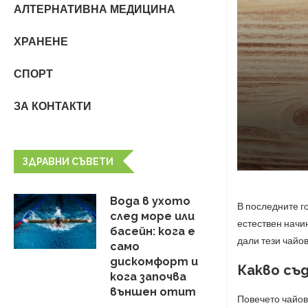
АЛТЕРНАТИВНА МЕДИЦИНА
ХРАНЕНЕ
СПОРТ
ЗА КОНТАКТИ
ЗДРАВНИ СЪВЕТИ
Вода в ухото
В последните г
след море или
естествен начи
басейн: кога е
дали тези чайов
само
дискомфорт и
Какво съ
кога започва
външен отит
Повечето чайове