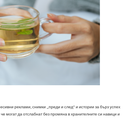
есивни реклами, снимки „преди и след“ и истории за бърз успех
 че могат да отслабнат без промяна в хранителните си навици и