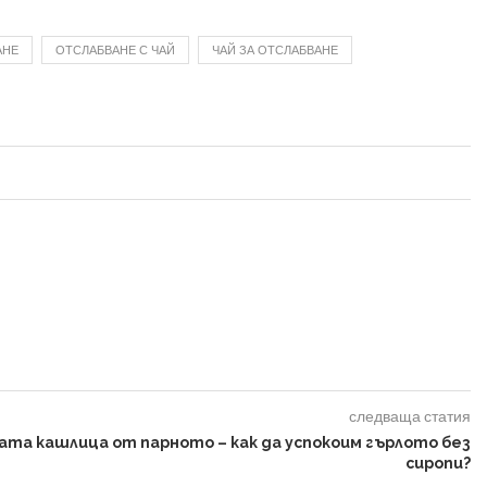
АНЕ
ОТСЛАБВАНЕ С ЧАЙ
ЧАЙ ЗА ОТСЛАБВАНЕ
следваща статия
ата кашлица от парното – как да успокоим гърлото без
сиропи?