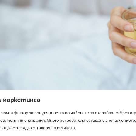
а маркетинга
ключов фактор за популярността на чайовете за отслабване. Чрез агр
реалистични очаквания. Много потребители остават с впечатлението,
вот, което рядко отговаря на истината.