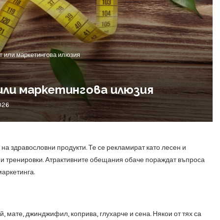
т или маркетингова илюзия
или маркетингова илюзия
026
 на здравословни продукти. Те се рекламират като лесен и
лни тренировки. Атрактивните обещания обаче пораждат въпроса
маркетинга.
, мате, джинджифил, коприва, глухарче и сена. Някои от тях са