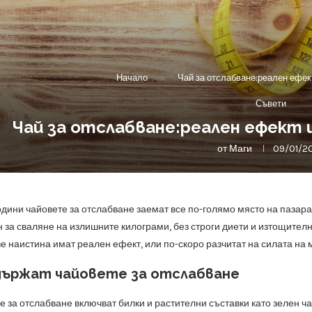
Начало
»
Чай за отслабване:реален ефек
Съвети
Чай за отслабване:реален ефект 
от
Маги
09/01/2
одини чайовете за отслабване заемат все по-голямо място на пазара
н за сваляне на излишните килограми, без строги диети и изтощите
е наистина имат реален ефект, или по-скоро разчитат на силата на 
държат чайовете за отслабване
 за отслабване включват билки и растителни съставки като зелен чай