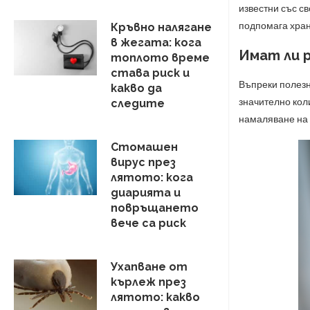
известни със с
подпомага хран
Кръвно налягане
в жегата: кога
Имат ли 
топлото време
става риск и
Въпреки полезн
какво да
значително коли
следите
намаляване на 
Стомашен
вирус през
лятото: кога
диарията и
повръщането
вече са риск
Ухапване от
кърлеж през
лятото: какво