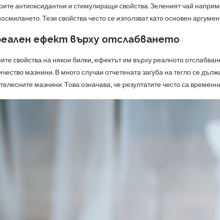
воите антиоксидантни и стимулиращи свойства. Зеленият чай напри
осмилането. Тези свойства често се използват като основен аргумен
реален ефект върху отслабването
ите свойства на някои билки, ефектът им върху реалното отслабване 
чество мазнини. В много случаи отчетената загуба на тегло се дълж
телесните мазнини. Това означава, че резултатите често са временн