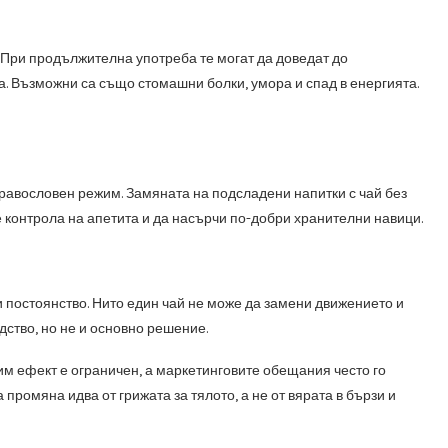
 При продължителна употреба те могат да доведат до
. Възможни са също стомашни болки, умора и спад в енергията.
равословен режим. Замяната на подсладени напитки с чай без
 контрола на апетита и да насърчи по-добри хранителни навици.
 постоянство. Нито един чай не може да замени движението и
ство, но не и основно решение.
 им ефект е ограничен, а маркетинговите обещания често го
промяна идва от грижата за тялото, а не от вярата в бързи и