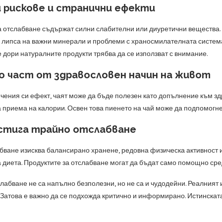
 рискове и странични ефекти
а отслабване съдържат силни слабителни или диуретични вещества.
 липса на важни минерали и проблеми с храносмилателната система
е дори натуралните продукти трябва да се използват с внимание.
о част от здравословен начин на живот
чения си ефект, чаят може да бъде полезен като допълнение към зд
 приема на калории. Освен това пиенето на чай може да подпомогне
остига трайно отслабване
бване изисква балансирано хранене, редовна физическа активност и
 диета. Продуктите за отслабване могат да бъдат само помощно сред
слабване не са напълно безполезни, но не са и чудодейни. Реалният
Затова е важно да се подхожда критично и информирано. Истинската 