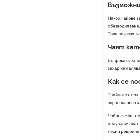
Възможни
Някои чайове з
обезводняване,
Това показва, ч
Чаят кат
Въпреки ограни
захар намалява
Как се п
Трайното отсла
здравословната
Чайовете за от
преувеличават. 
лесни решения.