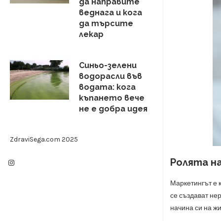
да направите
веднага и кога
да търсите
лекар
Синьо-зелени
водорасли във
водата: кога
къпането вече
не е добра идея
ZdraviSega.com 2025
Ролята н
Маркетингът е 
се създават не
начина си на жи