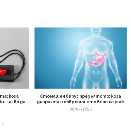
та: кога
Стомашен вирус през лятото: кога
 и какво да
диарията и повръщането вече са риск
30/07/2026