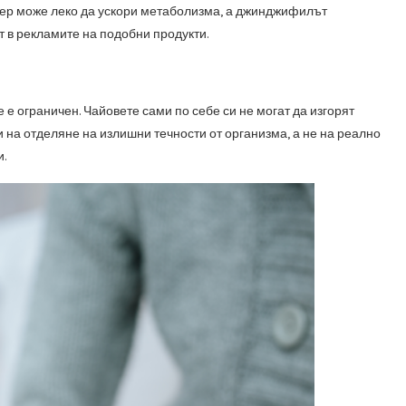
мер може леко да ускори метаболизма, а джинджифилът
т в рекламите на подобни продукти.
е ограничен. Чайовете сами по себе си не могат да изгорят
и на отделяне на излишни течности от организма, а не на реално
и.