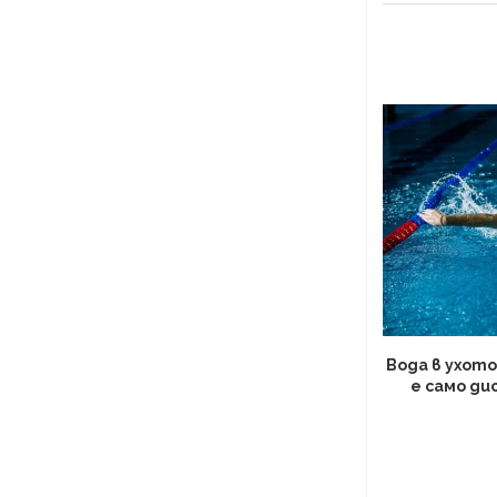
Вода в ухото
е само ди