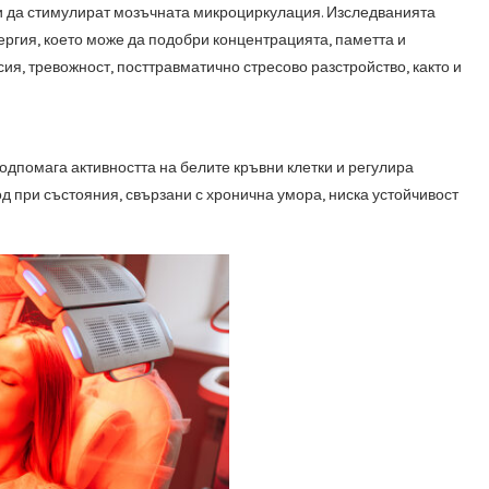
и да стимулират мозъчната микроциркулация. Изследванията
нергия, което може да подобри концентрацията, паметта и
я, тревожност, посттравматично стресово разстройство, както и
дпомага активността на белите кръвни клетки и регулира
д при състояния, свързани с хронична умора, ниска устойчивост