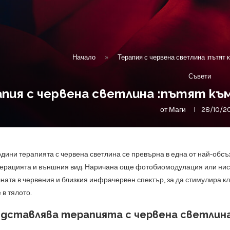
Начало
»
Терапия с червена светлина :пътят
Съвети
апия с червена светлина :пътят к
от
Маги
28/10/2
одини терапията с червена светлина се превърна в една от най-об
нерацията и външния вид. Наричана още фотобиомодулация или ниск
ната в червения и близкия инфрачервен спектър, за да стимулира к
в тялото.
едставлява терапията с червена светлин