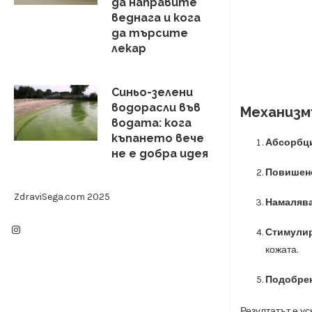
да направите
веднага и кога
да търсите
лекар
Синьо-зелени
водорасли във
Механизм
водата: кога
къпането вече
Абсорбци
не е добра идея
Повишено
ZdraviSega.com 2025
Намалява
Стимулир
кожата.
Подобрен
Резултатът е ус