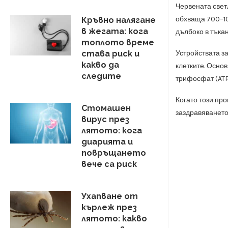
Червената свет
обхваща 700–10
Кръвно налягане
в жегата: кога
дълбоко в тъка
топлото време
Устройствата з
става риск и
какво да
клетките. Осно
следите
трифосфат (ATP)
Когато този пр
Стомашен
заздравяването
вирус през
лятото: кога
диарията и
повръщането
вече са риск
Ухапване от
кърлеж през
лятото: какво