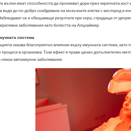
 вълни имат способността да проникват дори през черепната кост 
ва води до по-добро снабдяване на мозъчните клетки с кислород и е
Наблюдават се и обещаващи резултати при хора, страдащи от депреси
еративни заболявания като болестта на Алцхаймер.
мунната система
ията оказва благоприятно влияние върху имунната система, като по
 процеси в организма. Този ефект я прави ценен допълнителен мето
 някои автоимунни заболявания.