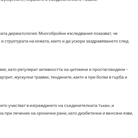
ната дерматология. Многобройни изследвания показват, че
 структурата на кожата, както и да ускори заздравяването след
, като регулират активността на цитокини и простагландини –
рит, мускулни травми, тендинити, както и при болки в гърба и
оито участват в изграждането на съединителната тъкан, и
а при лечение на хронични рани, като диабетични и венозни язви,