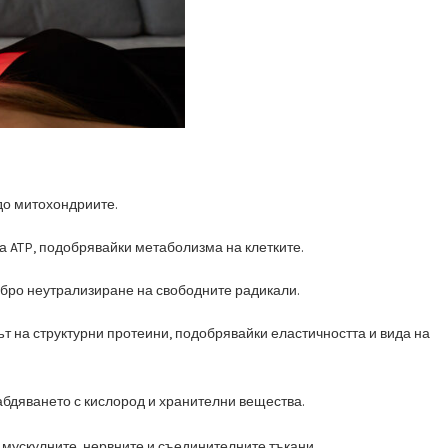
до митохондриите.
 ATP, подобрявайки метаболизма на клетките.
бро неутрализиране на свободните радикали.
ът на структурни протеини, подобрявайки еластичността и вида на
бдяването с кислород и хранителни вещества.
и мускулните, нервните и съединителните тъкани.