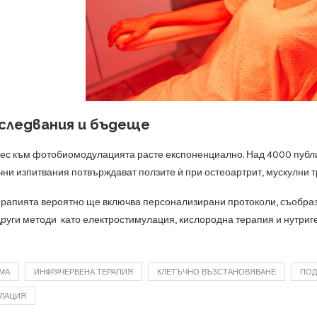
зследвания и бъдеще
ес към фотобиомодулацията расте експоненциално. Над 4000 публи
чни изпитвания потвърждават ползите ѝ при остеоартрит, мускулни т
рапията вероятно ще включва персонализирани протоколи, съобразе
други методи като електростимулация, кислородна терапия и нутриг
МА
ИНФРАЧЕРВЕНА ТЕРАПИЯ
КЛЕТЪЧНО ВЪЗСТАНОВЯВАНЕ
ПОД
ЛАЦИЯ