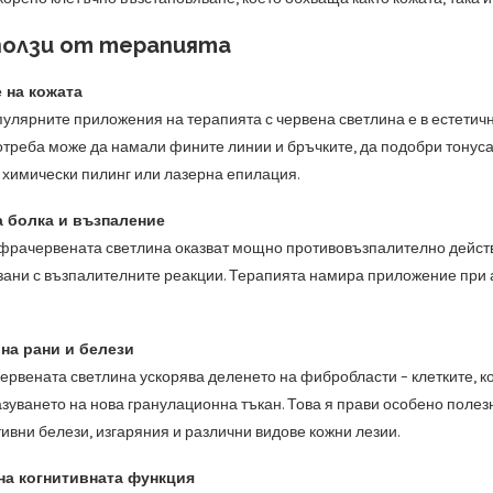
ползи от терапията
 на кожата
пулярните приложения на терапията с червена светлина е в естетич
треба може да намали фините линии и бръчките, да подобри тонуса и
 химически пилинг или лазерна епилация.
 болка и възпаление
фрачервената светлина оказват мощно противовъзпалително действие
зани с възпалителните реакции. Терапията намира приложение при арт
на рани и белези
червената светлина ускорява деленето на фибробласти – клетките, к
зуването на нова гранулационна тъкан. Това я прави особено полезн
ивни белези, изгаряния и различни видове кожни лезии.
на когнитивната функция