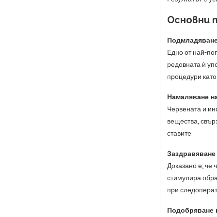
Основни 
Подмладяване
Едно от най-по
редовната ѝ упо
процедури като
Намаляване на
Червената и ин
вещества, свър
ставите.
Заздравяване 
Доказано е, че 
стимулира обра
при следоперат
Подобряване 