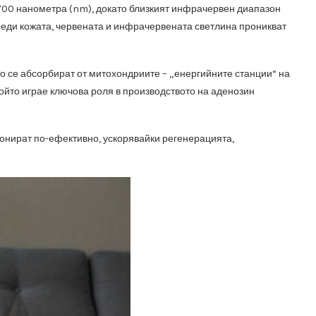
 700 нанометра (nm), докато близкият инфрачервен диапазон
реди кожата, червената и инфрачервената светлина проникват
о се абсорбират от митохондриите – „енергийните станции“ на
ойто играе ключова роля в производството на аденозин
ционират по-ефективно, ускорявайки регенерацията,