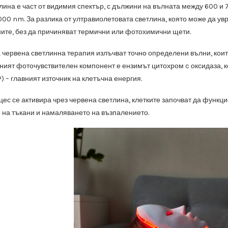
лина е част от видимия спектър, с дължини на вълната между 600 и
00 nm. За разлика от ултравиолетовата светлина, която може да ув
ните, без да причиняват термични или фотохимични щети.
а червена светлинна терапия излъчват точно определени вълни, коит
вният фоточувствителен компонент е ензимът цитохром c оксидаза, к
 – главният източник на клетъчна енергия.
оцес се активира чрез червена светлина, клетките започват да функ
 на тъкани и намаляването на възпалението.