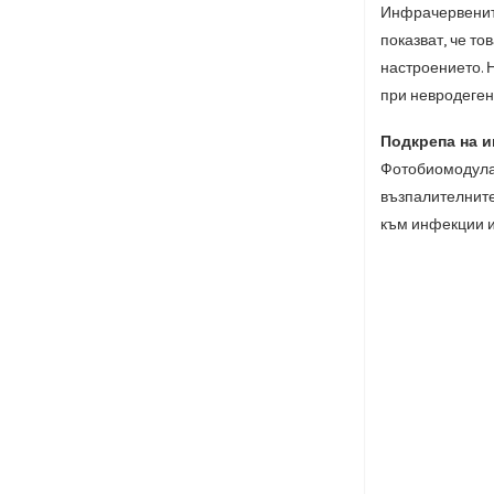
Инфрачервените
показват, че то
настроението. 
при невродеген
Подкрепа на и
Фотобиомодулац
възпалителните
към инфекции и