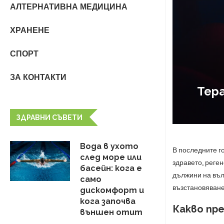
АЛТЕРНАТИВНА МЕДИЦИНА
ХРАНЕНЕ
СПОРТ
ЗА КОНТАКТИ
Тер
ЗДРАВНИ СЪВЕТИ
Вода в ухото
В последните г
след море или
здравето, реге
басейн: кога е
дължини на въл
само
възстановяване 
дискомфорт и
кога започва
Какво пр
външен отит