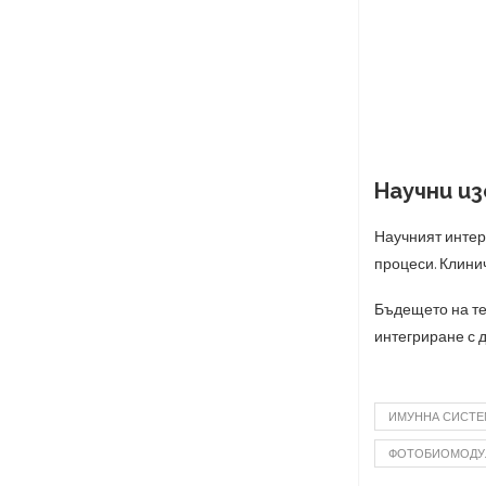
Научни и
Научният интер
процеси. Клини
Бъдещето на те
интегриране с 
ИМУННА СИСТЕ
ФОТОБИОМОДУ