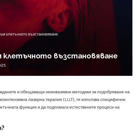
 към клетъчното възстановяване
ъм клетъчното възстановяване
025
съжданите и обещаващи неинвазивни методики за подобряване на
оинтензивна лазерна терапия (LLLT), тя използва специфични
летъчната функция и да подпомага естествените процеси на
а?