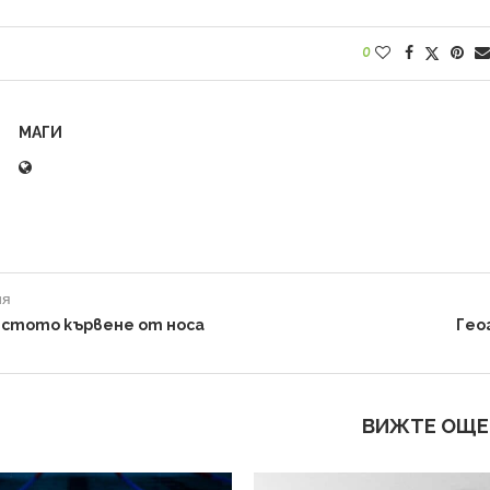
0
МАГИ
ия
естото кървене от носа
Гео
ВИЖТЕ ОЩЕ