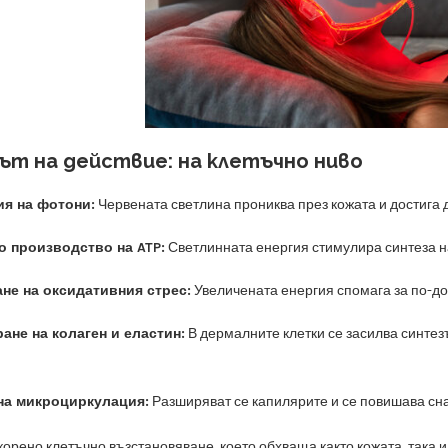
ът на действие: на клетъчно ниво
я на фотони:
Червената светлина прониква през кожата и достига 
 производство на ATP:
Светлинната енергия стимулира синтеза на
не на оксидативния стрес:
Увеличената енергия спомага за по-до
ане на колаген и еластин:
В дермалните клетки се засилва синтез
а микроциркулация:
Разширяват се капилярите и се повишава сна
корено клетъчно възстановяване, което обхваща както кожата, така 