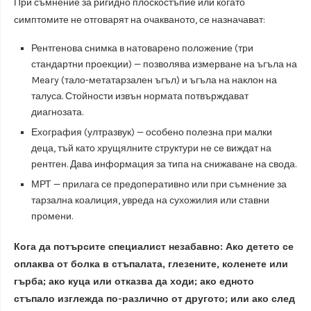
При съмнение за ригидно плоскостъпие или когато
симптомите не отговарят на очакваното, се назначават:
Рентгенова снимка в натоварено положение (три
стандартни проекции) — позволява измерване на ъгъла на
Meary (тало-метатарзален ъгъл) и ъгъла на наклон на
талуса. Стойности извън нормата потвърждават
диагнозата.
Ехография (ултразвук) — особено полезна при малки
деца, тъй като хрущялните структури не се виждат на
рентген. Дава информация за типа на снижаване на свода.
МРТ — прилага се предоперативно или при съмнение за
тарзална коалиция, увреда на сухожилия или ставни
промени.
Кога да потърсите специалист незабавно: Ако детето се
оплаква от болка в стъпалата, глезените, коленете или
гърба; ако куца или отказва да ходи; ако едното
стъпало изглежда по-различно от другото; или ако след