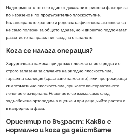
Наднорменото тегло е един от доказаните рискови фактори за
по-изразено и по-продължително плоскостъпие.
Балансираното хранене и редовната физическа активност са
не само полезни за общото здраве, но и директно подпомагат
развитието на правилния свод на стъпалото.
Кога се налага операция?
Хирургичната намеса при детско плоскостъпие е рядка и е
строго запазена за случаите на ригидно плоскостъпие,
тарзална коалиция (срастване на костите), или прогресиращо
симптоматично плоскостъпие, при което консервативното
лечение е изчерпано. Решението се взима само след
задълбочена ортопедична оценка и при деца, чийто растеж е
в напреднала фаза.
Ориентир по възраст: Какво е
нормално и кога да действате