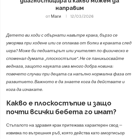
диагностицира и какво можем да
направим
от
Маги
12/03/2026
Детето ви ходи с обърнати навътре крака, бързо се
уморява при ходене или се оплаква от болки в краката след
игра? Може би педиатърът или учителят по физическо е
споменал думата „плоскостъпие“. Не се паникьосвайте
веднага, защото науката има много добра новина:
повечето случаи при децата са напълно нормална фаза от
развитието. Важното е да знаете кога да действате и
кога да изчакате.
Какво е плоскостъпие и защо
почти всички бебета го имат?
Стъпалото на здравия крак притежава характерен свод —
извивка по вътрешния ръб, която действа като амортисьор