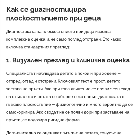
Как се диагностицира
плоскостъпието при деца
Диагностиката на плоскостъпието при деца изисква
комплексна оценка, а не само поглед отстрани. Ето какво
включва стандартният преглед:
1. Визуален преглед и клинична оценка
Специалистът наблюдава детето в покой и при ходене —
отпред, отзад и отстрани. Ключовият тест е прост: детето
застава на пръсти. Ако при това движение се появи ясен свод
на стъпалото и петата се обърне леко навън, диагнозата е
гъвкаво плоскостъпие — физиологично и много вероятно да се
самокоригира. Ако сводът не се появи дори при заставане на
пръсти, се подозира ригидна форма.
Допълнително се оценяват: ъгълът на петата, тонусът на