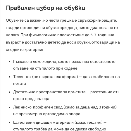
Правилен избор на обувки
Обувките са важни, но честа грешка е свръхкоригиращите,
твърди ортопедични обувки при деца, чиято диагноза не го
налага. При физиологично плоскостъпие до 6-7-годишна
възраст е достатъчно детето да носи обувки, отговарящи на
следните критерии:
Гъвкаво и леко ходило, което позволява естественото
огъване на стъпалото при ходене
Тесен ток (не широка платформа) — дава стабилност на
петата
Достатъчно пространство за пръстите — разстояние от 1
пръст пред палеца
Лек ниско-профилен свод (само за деца над 3 години) —
не прекомерна ортопедична опора
Естествени дишащи материали (кожа, текстил) —
стъпалото трябва да може да се движи свободно