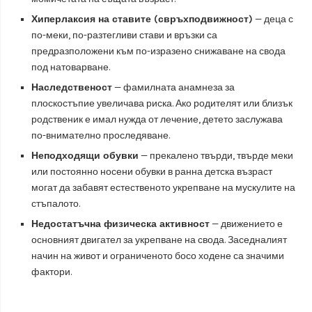
Хиперлаксия на ставите (свръхподвижност)
— деца с
по-меки, по-разтегливи стави и връзки са
предразположени към по-изразено снижаване на свода
под натоварване.
Наследственост
— фамилната анамнеза за
плоскостъпие увеличава риска. Ако родителят или близък
родственик е имал нужда от лечение, детето заслужава
по-внимателно проследяване.
Неподходящи обувки
— прекалено твърди, твърде меки
или постоянно носени обувки в ранна детска възраст
могат да забавят естественото укрепване на мускулите на
стъпалото.
Недостатъчна физическа активност
— движението е
основният двигател за укрепване на свода. Заседналият
начин на живот и ограниченото босо ходене са значими
фактори.