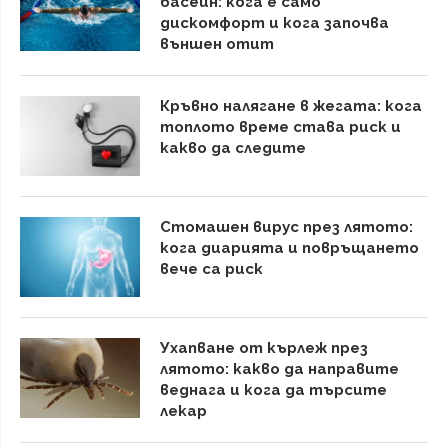
басейн: кога е само
дискомфорт и кога започва
външен отит
Кръвно налягане в жегата: кога
топлото време става риск и
какво да следите
Стомашен вирус през лятото:
кога диарията и повръщането
вече са риск
Ухапване от кърлеж през
лятото: какво да направите
веднага и кога да търсите
лекар