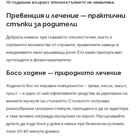
10-годишна възраст плоскостъпието не намалява.
Превенция и лечение — практични
стъпки за родители
Добрата новина: при гъвкавото плоскостъпие, което е
огромното мнозинство от случаите, правилните навици в
ежедневието имат решаваща роля. Ето какво препоръчват
ортопедите и физиотерапевтите:
Босо ходене — природното лечение
Ходенето бос по неравни повърхности — трева, пясък, чакъл,
пръст — е едно от най-ефективните средства за укрепване на
малките мускули на стъпалото. Стъпалото получава
разнообразни сензорни стимули, принудено е да се адаптира
и така активно изгражда мускулния си корсет. Насърчавайте
детето да ходи боси у дома и навън при безопасни условия,
поне 30-60 минути дневно.