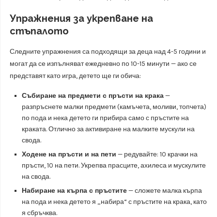
Упражнения за укрепване на
стъпалото
Следните упражнения са подходящи за деца над 4-5 години и
могат да се изпълняват ежедневно по 10-15 минути — ако се
представят като игра, детето ще ги обича:
Събиране на предмети с пръсти на крака
—
разпръснете малки предмети (камъчета, моливи, топчета)
по пода и нека детето ги прибира само с пръстите на
краката. Отлично за активиране на малките мускули на
свода.
Ходене на пръсти и на пети
— редувайте: 10 крачки на
пръсти, 10 на пети. Укрепва прасците, ахилеса и мускулите
на свода.
Набиране на кърпа с пръстите
— сложете малка кърпа
на пода и нека детето я „набира“ с пръстите на крака, като
я сбръчква.