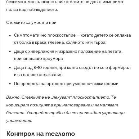
безсимптомно плоскостъпие стелките не дават измерима
полза над наблюдението.
Стелките са уместни при:
Симптоматично плоскостъпие — когато детето се оплаква
от болка в крака, глезена, коляното или гърба
Деца с хиперлаксия и изразено положение на петата,
причиняващо преумора
Деца над 8-10 години, при които сводът не се е формирал
и са налице оплаквания
По преценка на ортопед при умерено-тежки форми
Важно: Стелките не „лекуват“ плоскостъпието. Те
коригират позицията при натоварване и намаляват
болката. Успоредно трябва да се провеждат укрепващи
упражнения.
Контрол на теглото