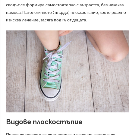
сводът се формира самостоятелно с възрастта, без никаква
намеса. Патологичното (твърдо) плоскостъпие, което реално
изисква лечение, засяга под 1% от децата.
Видове плоскостъпие
Преди да говорим за диагностика и лечение, важно е да