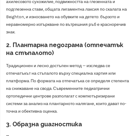
ахилесовото сухожилие, подвижността на глезенната и
подглезенна стави, общата лигаментна лаксия по скалата на
Beighton, и износването на обувките на детето: бързото и
неравномерно изтъркване по вътрешния ръб е красноречив
знак.
2. Плантарна педограма (отпечатък
на стъпалото)
Традиционен и лесно достъпен метод — изследва се
отпечатъкът на стъпалото върху специална хартия или
платформа. По формата на отпечатъка се определя степента
на снижаване на свода. Съвременните педиатрични
ортопедични центрове разполагат с компютъризирани
системи за анализ на плантарното налягане, които дават по-
точна и обективна оценка.
3. Образна диагностика