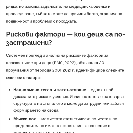
рядка, но изисква задължителна медицинска оценка и
проследяване, тъй като може да причини болка, ограничена
подвижност и проблеми с походката.
Рискови фактори — кои деца са по-
застрашени?
Системен преглед и анализ на рисковите фактори за
плоскостъпие при деца (PMC, 2022), обхващащ 20
проучвания от периода 2001-2021 г., идентифицира следните
ключови фактори:
Наднормено тегло и затлъстяване
— едно от най-
доказаните рискови условия. Излишното тегло натоварва
структурите на стъпалото и може да затрудни или забави
формирането на свода.
Мъжки пол
— момчетата статистически по-често и по-
продължително имат плоскостъпие в сравнение с
момичетата на същата възраст.