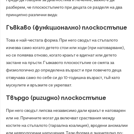
разберем, че плоскостъпието при децата се разделя на два
принципно различни вида:
Гъвкаво (функционално) плоскостъпие
Това е най-честата форма. При него сводът на стъпалото
изчезва само когато детето стои или ходи (при натоварване),
но се появява отново, когато кракът е вдигнат или детето
застане на пръсти. Гъвкавото плоскостъпие се смята за
физиологично до определена възраст и при повечето деца
отзвучава само по себе си до 10-годишна възраст, тъй като
мускулите и връзките се укрепват.
Твърдо (ригидно) плоскостъпие
При него сводът липсва независимо дали кракът е натоварен
или не. Причините могат да включват сраствания между
костите на стъпалото (тарзална коалиция), вродени аномалии
или неврологични нарушения. Тази форма е значително по-