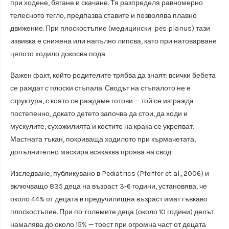
при ходене, бягане и скачане. Тя разпределя равномерно
телесното тегло, предпазва ставите и позволява плавно
движение. При плоскостъпие (медицински: pes planus) тази
извивка е снижена или напълно липсва, като при натоварване
цялото ходило докосва пода.
Важен факт, който родителите трябва да знаят: всички бебета
се раждат с плоски стъпала. Сводът на стъпалото не е
структура, с която се раждаме готови — той се изгражда
постепенно, докато детето започва да стои, да ходи и
мускулите, сухожилията и костите на крака се укрепват.
Мастната тъкан, покриваща ходилото при кърмачетата,
допълнително маскира всякаква проява на свод.
Изследване, публикувано в Pediatrics (Pfeiffer et al., 2006) и
включващо 835 деца на възраст 3-6 години, установява, че
около 44% от децата в предучилищна възраст имат гъвкаво
плоскостъпие. При по-големите деца (около 10 години) делът
намалява до около 15% — тоест при огромна част от децата