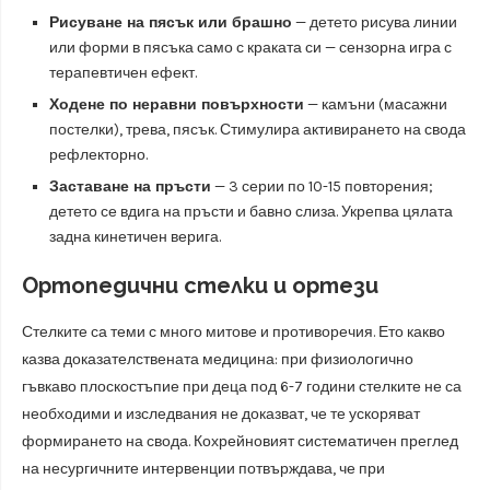
Рисуване на пясък или брашно
— детето рисува линии
или форми в пясъка само с краката си — сензорна игра с
терапевтичен ефект.
Ходене по неравни повърхности
— камъни (масажни
постелки), трева, пясък. Стимулира активирането на свода
рефлекторно.
Заставане на пръсти
— 3 серии по 10-15 повторения;
детето се вдига на пръсти и бавно слиза. Укрепва цялата
задна кинетичен верига.
Ортопедични стелки и ортези
Стелките са теми с много митове и противоречия. Ето какво
казва доказателствената медицина: при физиологично
гъвкаво плоскостъпие при деца под 6-7 години стелките не са
необходими и изследвания не доказват, че те ускоряват
формирането на свода. Кохрейновият систематичен преглед
на несургичните интервенции потвърждава, че при