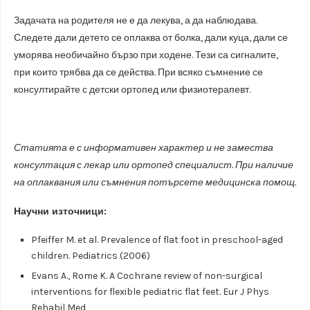
Задачата на родителя не е да лекува, а да наблюдава.
Следете дали детето се оплаква от болка, дали куца, дали се
уморява необичайно бързо при ходене. Тези са сигналите,
при които трябва да се действа. При всяко съмнение се
консултирайте с детски ортопед или физиотерапевт.
Статията е с информативен характер и не замества
консултация с лекар или ортопед специалист. При наличие
на оплаквания или съмнения потърсете медицинска помощ.
Научни източници:
Pfeiffer M. et al. Prevalence of flat foot in preschool-aged
children. Pediatrics (2006)
Evans A., Rome K. A Cochrane review of non-surgical
interventions for flexible pediatric flat feet. Eur J Phys
Rehabil Med