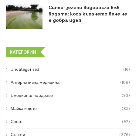
Синьо-зелени водорасли във
водата: кога къпането вече не
е добра идея
КАТЕГОРИИ
Uncategorized
(16)
Алтернативна медицина
(108)
Емоционално здраве
(93)
Майка и дете
(85)
Спорт
(97)
Съвети
(376)