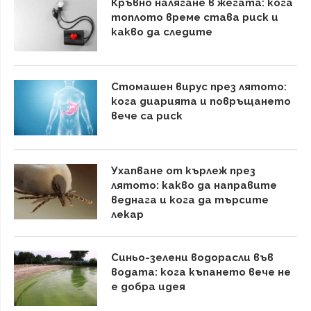
Кръвно налягане в жегата: кога
топлото време става риск и
какво да следите
Стомашен вирус през лятото:
кога диарията и повръщането
вече са риск
Ухапване от кърлеж през
лятото: какво да направите
веднага и кога да търсите
лекар
Синьо-зелени водорасли във
водата: кога къпането вече не
е добра идея