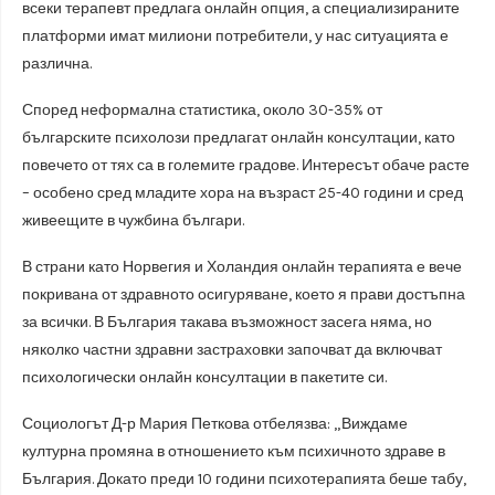
всеки терапевт предлага онлайн опция, а специализираните
платформи имат милиони потребители, у нас ситуацията е
различна.
Според неформална статистика, около 30-35% от
българските психолози предлагат онлайн консултации, като
повечето от тях са в големите градове. Интересът обаче расте
– особено сред младите хора на възраст 25-40 години и сред
живеещите в чужбина българи.
В страни като Норвегия и Холандия онлайн терапията е вече
покривана от здравното осигуряване, което я прави достъпна
за всички. В България такава възможност засега няма, но
няколко частни здравни застраховки започват да включват
психологически онлайн консултации в пакетите си.
Социологът Д-р Мария Петкова отбелязва: „Виждаме
културна промяна в отношението към психичното здраве в
България. Докато преди 10 години психотерапията беше табу,