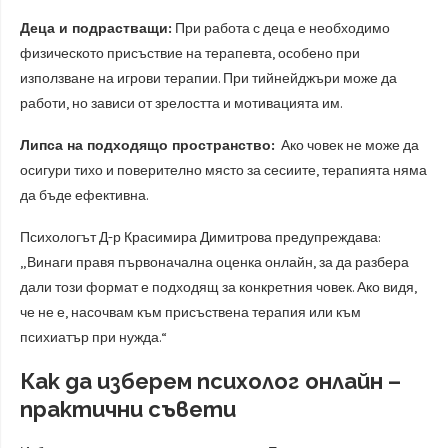
Деца и подрастващи:
При работа с деца е необходимо
физическото присъствие на терапевта, особено при
използване на игрови терапии. При тийнейджъри може да
работи, но зависи от зрелостта и мотивацията им.
Липса на подходящо пространство:
Ако човек не може да
осигури тихо и поверително място за сесиите, терапията няма
да бъде ефективна.
Психологът Д-р Красимира Димитрова предупреждава:
„Винаги правя първоначална оценка онлайн, за да разбера
дали този формат е подходящ за конкретния човек. Ако видя,
че не е, насочвам към присъствена терапия или към
психиатър при нужда.“
Как да изберем психолог онлайн –
практични съвети