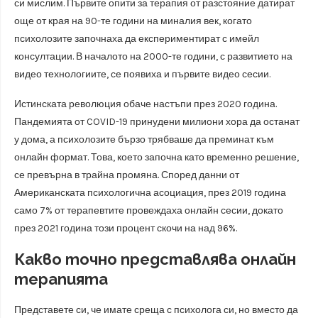
си мислим. Първите опити за терапия от разстояние датират
още от края на 90-те години на миналия век, когато
психолозите започнаха да експериментират с имейл
консултации. В началото на 2000-те години, с развитието на
видео технологиите, се появиха и първите видео сесии.
Истинската революция обаче настъпи през 2020 година.
Пандемията от COVID-19 принудени милиони хора да останат
у дома, а психолозите бързо трябваше да преминат към
онлайн формат. Това, което започна като временно решение,
се превърна в трайна промяна. Според данни от
Американската психологична асоциация, през 2019 година
само 7% от терапевтите провеждаха онлайн сесии, докато
през 2021 година този процент скочи на над 96%.
Какво точно представлява онлайн
терапията
Представете си, че имате среща с психолога си, но вместо да