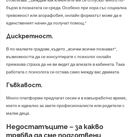
отбелязва: „Виждам как клиентите ми се отпускат много по-
бързо в познатата си среда. Особено при хора със социална
тревожност или агорафобия, онлайн форматът може да е
единственият начин да получат помощ.“
Дискретност.
В по-малките градове, където „всички всички познават“,
възможността да се консултирате с психолог онлайн
премахва страха да не ви видят да влизате в кабинета. Така
работата с психолога си остава само между вас двамата.
Гъвкавост.
Много платформи предлагат сесии и в извънработно време,
което е идеално за заети професионалисти или родители с
малки деца.
Недостатъците – за какво
трябва да сме подготвени