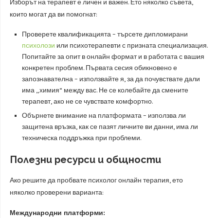
Изборът на терапевт е личен и важен. Ето няколко съвета,
които могат да ви помогнат:
Проверете квалификацията – търсете дипломирани
психолози
или психотерапевти с призната специализация.
Попитайте за опит в онлайн формат и в работата с вашия
конкретен проблем. Първата сесия обикновено е
запознавателна – използвайте я, за да почувствате дали
има „химия“ между вас. Не се колебайте да смените
терапевт, ако не се чувствате комфортно.
Обърнете внимание на платформата – използва ли
защитена връзка, как се пазят личните ви данни, има ли
техническа поддръжка при проблеми.
Полезни ресурси и общности
Ако решите да пробвате психолог онлайн терапия, ето
няколко проверени варианта:
Международни платформи: