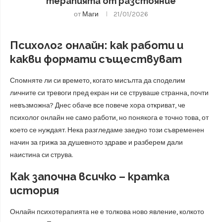
терапията от разстояние
от
Маги
21/01/2026
Психолог онлайн: как работи и
какви формати съществуват
Спомняте ли си времето, когато мисълта да споделим
личните си тревоги пред екран ни се струваше странна, почти
невъзможна? Днес обаче все повече хора откриват, че
психолог онлайн не само работи, но понякога е точно това, от
което се нуждаят. Нека разгледаме заедно този съвременен
начин за грижа за душевното здраве и разберем дали
наистина си струва.
Как започна всичко – кратка
история
Онлайн психотерапията не е толкова ново явление, колкото