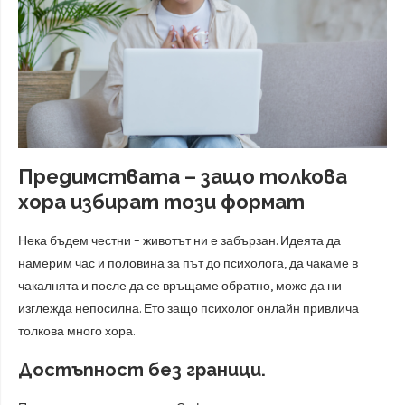
Предимствата – защо толкова
хора избират този формат
Нека бъдем честни – животът ни е забързан. Идеята да
намерим час и половина за път до психолога, да чакаме в
чакалнята и после да се връщаме обратно, може да ни
изглежда непосилна. Ето защо психолог онлайн привлича
толкова много хора.
Достъпност без граници.