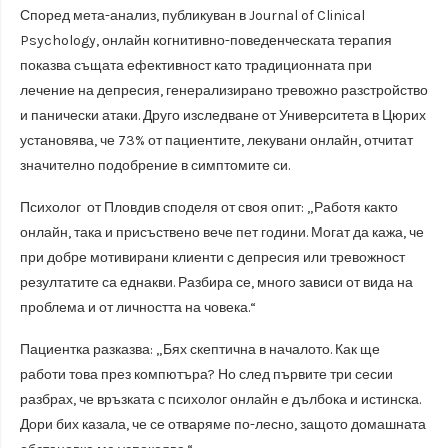
Според мета-анализ, публикуван в Journal of Clinical
Psychology, онлайн когнитивно-поведенческата терапия
показва същата ефективност като традиционната при
лечение на депресия, генерализирано тревожно разстройство
и панически атаки. Друго изследване от Университета в Цюрих
установява, че 73% от пациентите, лекувани онлайн, отчитат
значително подобрение в симптомите си.
Психолог от Пловдив споделя от своя опит: „Работя както
онлайн, така и присъствено вече пет години. Могат да кажа, че
при добре мотивирани клиенти с депресия или тревожност
резултатите са еднакви. Разбира се, много зависи от вида на
проблема и от личността на човека.“
Пациентка разказва: „Бях скептична в началото. Как ще
работи това през компютъра? Но след първите три сесии
разбрах, че връзката с психолог онлайн е дълбока и истинска.
Дори бих казала, че се отваряме по-лесно, защото домашната