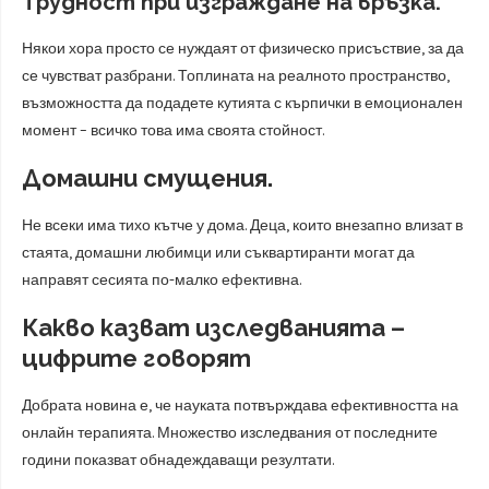
Трудност при изграждане на връзка.
Някои хора просто се нуждаят от физическо присъствие, за да
се чувстват разбрани. Топлината на реалното пространство,
възможността да подадете кутията с кърпички в емоционален
момент – всичко това има своята стойност.
Домашни смущения.
Не всеки има тихо кътче у дома. Деца, които внезапно влизат в
стаята, домашни любимци или съквартиранти могат да
направят сесията по-малко ефективна.
Какво казват изследванията –
цифрите говорят
Добрата новина е, че науката потвърждава ефективността на
онлайн терапията. Множество изследвания от последните
години показват обнадеждаващи резултати.