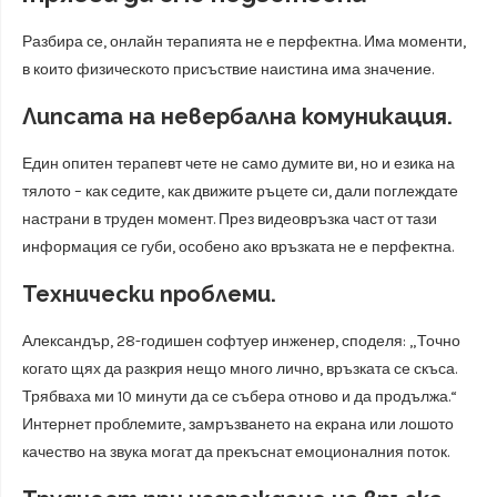
Разбира се, онлайн терапията не е перфектна. Има моменти,
в които физическото присъствие наистина има значение.
Липсата на невербална комуникация.
Един опитен терапевт чете не само думите ви, но и езика на
тялото – как седите, как движите ръцете си, дали поглеждате
настрани в труден момент. През видеовръзка част от тази
информация се губи, особено ако връзката не е перфектна.
Технически проблеми.
Александър, 28-годишен софтуер инженер, споделя: „Точно
когато щях да разкрия нещо много лично, връзката се скъса.
Трябваха ми 10 минути да се събера отново и да продължа.“
Интернет проблемите, замръзването на екрана или лошото
качество на звука могат да прекъснат емоционалния поток.