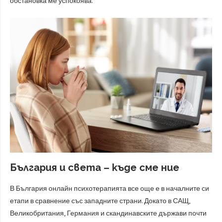
обстановка ме успокоява.“
България и света – къде сме ние
В България онлайн психотерапията все още е в началните си
етапи в сравнение със западните страни. Докато в САЩ,
Великобритания, Германия и скандинавските държави почти