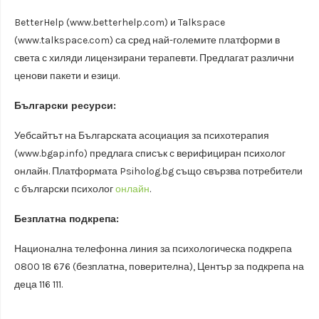
BetterHelp (www.betterhelp.com) и Talkspace
(www.talkspace.com) са сред най-големите платформи в
света с хиляди лицензирани терапевти. Предлагат различни
ценови пакети и езици.
Български ресурси:
Уебсайтът на Българската асоциация за психотерапия
(www.bgap.info) предлага списък с верифициран психолог
онлайн. Платформата Psiholog.bg също свързва потребители
с български психолог
онлайн
.
Безплатна подкрепа:
Национална телефонна линия за психологическа подкрепа
0800 18 676 (безплатна, поверителна), Център за подкрепа на
деца 116 111.