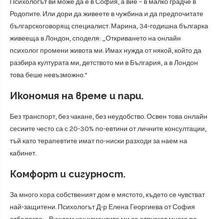
Психологът ви може да е в София, а вие – в малко градче в
Родопите. Или дори да живеете в чужбина и да предпочитате
българскоговорящ специалист. Марина, 34-годишна българка
живееща в Лондон, споделя: „Откриването на онлайн
психолог промени живота ми. Имах нужда от някой, който да
разбира културата ми, детството ми в България, а в Лондон
това беше невъзможно.“
Икономия на време и пари.
Без транспорт, без чакане, без неудобство. Освен това онлайн
сесиите често са с 20-30% по-евтини от личните консултации,
тъй като терапевтите имат по-ниски разходи за наем на
кабинет.
Комфорт и сигурност.
За много хора собственият дом е мястото, където се чувстват
най-защитени. Психологът Д-р Елена Георгиева от София