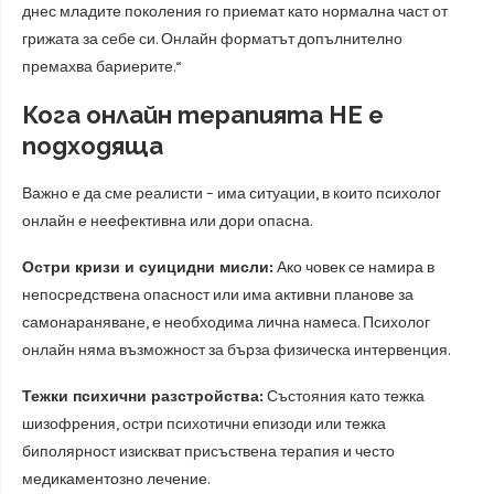
днес младите поколения го приемат като нормална част от
грижата за себе си. Онлайн форматът допълнително
премахва бариерите.“
Кога онлайн терапията НЕ е
подходяща
Важно е да сме реалисти – има ситуации, в които психолог
онлайн е неефективна или дори опасна.
Остри кризи и суицидни мисли:
Ако човек се намира в
непосредствена опасност или има активни планове за
самонараняване, е необходима лична намеса. Психолог
онлайн няма възможност за бърза физическа интервенция.
Тежки психични разстройства:
Състояния като тежка
шизофрения, остри психотични епизоди или тежка
биполярност изискват присъствена терапия и често
медикаментозно лечение.