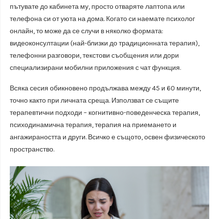
пътувате до кабинета му, просто отваряте лаптопа или
телефона си от уюта на дома. Когато си наемате психолог
онлайн, то може да се случи в няколко формата:
видеоконсултации (най-близки до традиционната терапия),
телефонни разговори, текстови съобщения или дори
специализирани мобилни приложения с чат функция.
Всяка сесия обикновено продължава между 45 и 60 минути,
точно както при личната среща. Използват се същите
терапевтични подходи – когнитивно-поведенческа терапия,
психодинамична терапия, терапия на приемането и
ангажираността и други. Всичко е същото, освен физическото
пространство.