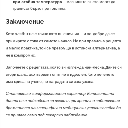
при стайна температура
— мазнините в него могат да
гранясат бързо при топлина.
Заключение
Кето хлябът не е точно като пшеничния — и по-добре да се
примирите с това от самото начало. Но при правилна рецепта
и малко практика, той се превръща в истинска алтернатива, а
не в компромис.
Започнете с рецептата, която ви изглежда най-лесна. Дайте си
втори шанс, ако първият опит не е идеален. Кето печенето
има крива на учене, но наградата си заслужава.
Статията е с информационен характер. Кетогенната
диета не е подходяща за всеки и при хронични заболявания,
бременност или специфични медицински условия следва да
се прилага само под лекарско наблюдение.