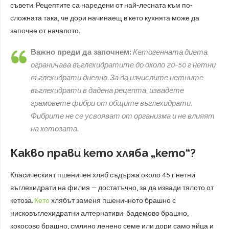
съвети. Рецептите са наредени от най-лесната към по-
сложната така, че дори начинаещ в кето кухнята може да
започне от началото.
Важно преди да започнем:
Кетогенната диета
ограничава въглехидратите до около 20–50 г нетни
въглехидрати дневно. За да изчислите нетните
въглехидрати в дадена рецепта, извадете
грамовете фибри от общите въглехидрати.
Фибрите не се усвояват от организма и не влияят
на кетозата.
Какво прави кето хляба „кето“?
Класическият пшеничен хляб съдържа около 45 г нетни
въглехидрати на филия — достатъчно, за да извади тялото от
кетоза.
Кето
хлябът заменя пшеничното брашно с
нисковъглехидратни алтернативи: бадемово брашно,
кокосово брашно, смляно ленено семе или дори само яйца и