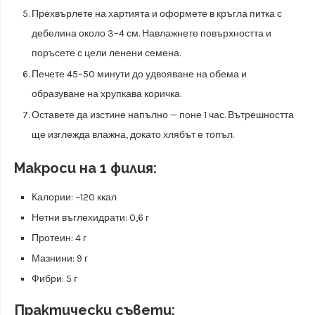
Прехвърлете на хартията и оформете в кръгла питка с
дебелина около 3–4 см. Навлажнете повърхността и
поръсете с цели ленени семена.
Печете 45–50 минути до удвояване на обема и
образуване на хрупкава коричка.
Оставете да изстине напълно — поне 1 час. Вътрешността
ще изглежда влажна, докато хлябът е топъл.
Макроси на 1 филия:
Калории: ~120 ккал
Нетни въглехидрати: 0,6 г
Протеин: 4 г
Мазнини: 9 г
Фибри: 5 г
Практически съвети: