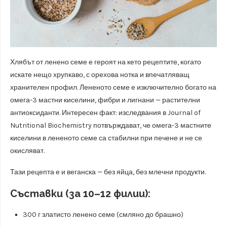
Хлябът от ленено семе е героят на кето рецептите, когато
искате нещо хрупкаво, с орехова нотка и впечатляващ
хранителен профил. Лененото семе е изключително богато на
омега-3 мастни киселини, фибри и лигнани — растителни
антиоксиданти. Интересен факт: изследвания в Journal of
Nutritional Biochemistry потвърждават, че омега-3 мастните
киселини в лененото семе са стабилни при печене и не се
окисляват.
Тази рецепта е и веганска — без яйца, без млечни продукти.
Съставки (за 10–12 филии):
300 г златисто ленено семе (смляно до брашно)