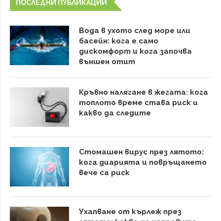
ПОСЛЕДНИ ПУБЛИКАЦИИ
Вода в ухото след море или
басейн: кога е само
дискомфорт и кога започва
външен отит
Кръвно налягане в жегата: кога
топлото време става риск и
какво да следите
Стомашен вирус през лятото:
кога диарията и повръщането
вече са риск
Ухапване от кърлеж през