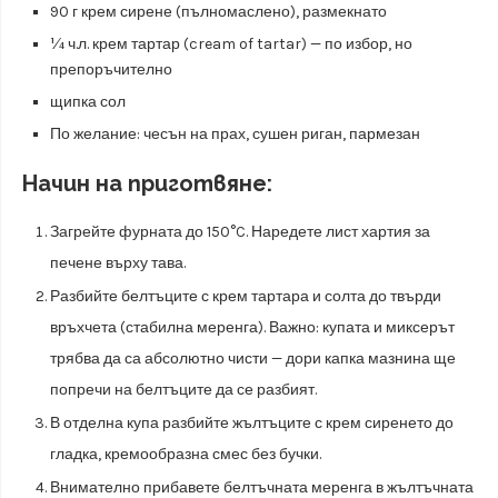
90 г крем сирене (пълномаслено), размекнато
¼ ч.л. крем тартар (cream of tartar) — по избор, но
препоръчително
щипка сол
По желание: чесън на прах, сушен риган, пармезан
Начин на приготвяне:
Загрейте фурната до 150°C. Наредете лист хартия за
печене върху тава.
Разбийте белтъците с крем тартара и солта до твърди
връхчета (стабилна меренга). Важно: купата и миксерът
трябва да са абсолютно чисти — дори капка мазнина ще
попречи на белтъците да се разбият.
В отделна купа разбийте жълтъците с крем сиренето до
гладка, кремообразна смес без бучки.
Внимателно прибавете белтъчната меренга в жълтъчната