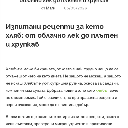
облачно лек до плътен и хрупкав
от
Маги
05/03/2026
Изпитани рецепти за кето
хляб: от облачно лек до плътен
и хрупкав
Хлябът е може би храната, от която е най-трудно нещо да се
откажеш от него на кето диета. Не защото не можеш, а защото
не искаш. Хлябът е уют, сутришна рутина, основа за сандвич,
компания към супата. Добрата новина е, че кето
хлябът
вече
не е компромис. Той е различен, но при правилна рецепта и
верни очаквания, може да е наистина добър.
В тази статия ще намерите четири изпитани рецепти, всяка с
ясни съставки, проверени микронутриенти и практически