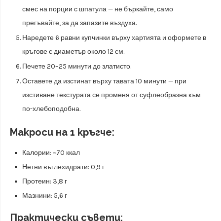
смес на порции с шпатула — не бъркайте, само
прегъвайте, за да запазите въздуха.
Наредете 6 равни купчинки върху хартията и оформете в
кръгове с диаметър около 12 см.
Печете 20–25 минути до златисто.
Оставете да изстинат върху тавата 10 минути — при
изстиване текстурата се променя от суфлеобразна към
по-хлебоподобна.
Макроси на 1 кръгче:
Калории: ~70 ккал
Нетни въглехидрати: 0,9 г
Протеин: 3,8 г
Мазнини: 5,6 г
Практически съвети: