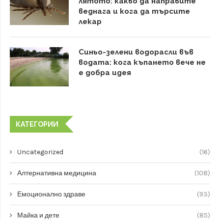
лятото: какво да направите
веднага и кога да търсите
лекар
Синьо-зелени водорасли във
водата: кога къпането вече не
е добра идея
КАТЕГОРИИ
Uncategorized
(16)
Алтернативна медицина
(108)
Емоционално здраве
(93)
Майка и дете
(85)