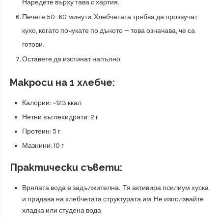
Наредете върху тава с хартия.
Печете 50–60 минути. Хлебчетата трябва да прозвучат
кухо, когато почукате по дъното — това означава, че са
готови.
Оставете да изстинат напълно.
Макроси на 1 хлебче:
Калории: ~123 ккал
Нетни въглехидрати: 2 г
Протеин: 5 г
Мазнини: 10 г
Практически съвети:
Врялата вода е задължителна. Тя активира псилиум хуска
и придава на хлебчетата структурата им. Не използвайте
хладка или студена вода.