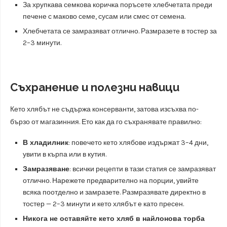
За хрупкава семкова коричка поръсете хлебчетата преди
печене с маково семе, сусам или смес от семена.
Хлебчетата се замразяват отлично. Размразете в тостер за
2–3 минути.
Съхранение и полезни навици
Кето хлябът не съдържа консерванти, затова изсъхва по-
бързо от магазинния. Ето как да го съхранявате правилно:
В хладилник
: повечето кето хлябове издържат 3–4 дни,
увити в кърпа или в кутия.
Замразяване
: всички рецепти в тази статия се замразяват
отлично. Нарежете предварително на порции, увийте
всяка поотделно и замразете. Размразявате директно в
тостер — 2–3 минути и кето хлябът е като пресен.
Никога не оставяйте кето хляб в найлонова торба