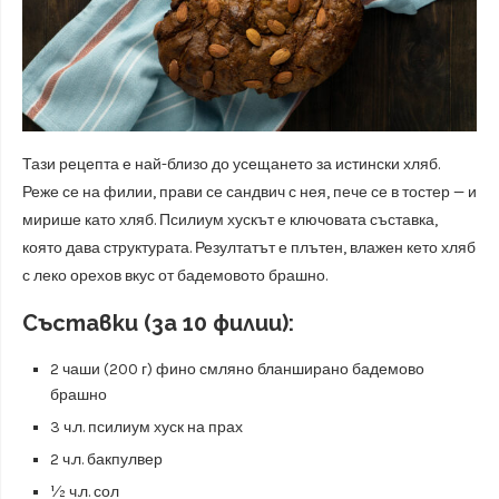
Тази рецепта е най-близо до усещането за истински хляб.
Реже се на филии, прави се сандвич с нея, пече се в тостер — и
мирише като хляб. Псилиум хускът е ключовата съставка,
която дава структурата. Резултатът е плътен, влажен кето хляб
с леко орехов вкус от бадемовото брашно.
Съставки (за 10 филии):
2 чаши (200 г) фино смляно бланширано бадемово
брашно
3 ч.л. псилиум хуск на прах
2 ч.л. бакпулвер
½ ч.л. сол