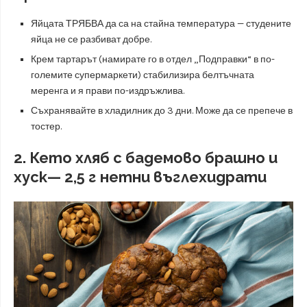
Яйцата ТРЯБВА да са на стайна температура — студените
яйца не се разбиват добре.
Крем тартарът (намирате го в отдел „Подправки“ в по-
големите супермаркети) стабилизира белтъчната
меренга и я прави по-издръжлива.
Съхранявайте в хладилник до 3 дни. Може да се препече в
тостер.
2. Кето хляб с бадемово брашно и
хуск— 2,5 г нетни въглехидрати