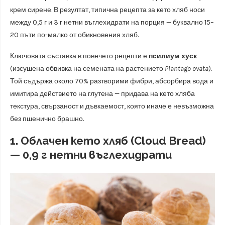
крем сирене. В резултат, типична рецепта за кето хляб носи
между 0,5 г и 3 г нетни въглехидрати на порция — буквално 15–
20 пъти по-малко от обикновения хляб.
Ключовата съставка в повечето рецепти е
псилиум хуск
(изсушена обвивка на семената на растението
Plantago ovata
).
Той съдържа около 70% разтворими фибри, абсорбира вода и
имитира действието на глутена — придава на кето хляба
текстура, свързаност и дъвкаемост, която иначе е невъзможна
без пшенично брашно.
1. Облачен кето хляб (Cloud Bread)
— 0,9 г нетни въглехидрати