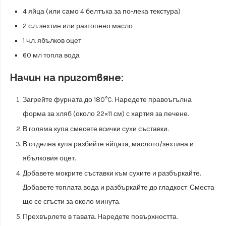
4 яйца (или само 4 белтъка за по-лека текстура)
2 с.л. зехтин или разтопено масло
1 ч.л. ябълков оцет
60 мл топла вода
Начин на приготвяне:
Загрейте фурната до 180°C. Наредете правоъгълна
форма за хляб (около 22×11 см) с хартия за печене.
В голяма купа смесете всички сухи съставки.
В отделна купа разбийте яйцата, маслото/зехтина и
ябълковия оцет.
Добавете мокрите съставки към сухите и разбъркайте.
Добавете топлата вода и разбъркайте до гладкост. Сместа
ще се сгъсти за около минута.
Прехвърлете в тавата. Наредете повърхността.