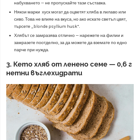
набухването — не пропускайте тази съставка.
Някои марки хуск могат да оцветят хляба в лилаво или
сиво. Това не влияе на вкуса, но ако искате светъл цвят,
търсете „blonde psyllium husk“.
Хлябът се замразява отлично — нарежете на филии и
замразете поотделно, за да можете да вземате по едно
парче при нужда.
3. Кето хляб от ленено семе — 0,6 г
нетни въглехидрати