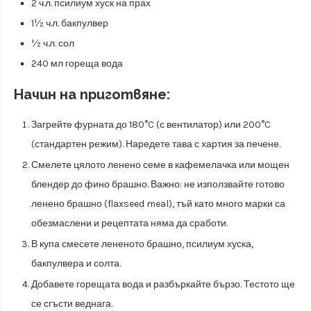
2 ч.л. псилиум хуск на прах
1½ ч.л. бакпулвер
½ ч.л. сол
240 мл гореща вода
Начин на приготвяне:
Загрейте фурната до 180°C (с вентилатор) или 200°C
(стандартен режим). Наредете тава с хартия за печене.
Смелете цялото ленено семе в кафемелачка или мощен
блендер до фино брашно. Важно: не използвайте готово
ленено брашно (flaxseed meal), тъй като много марки са
обезмаслени и рецептата няма да сработи.
В купа смесете лененото брашно, псилиум хуска,
бакпулвера и солта.
Добавете горещата вода и разбъркайте бързо. Тестото ще
се сгъсти веднага.