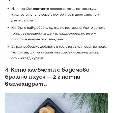
Използвайте
златисто
ленено семе за по-мек вкус.
Кафявото ленено семе е по-горчиво и ароматно, но и
двете работят.
Хлябът е най-добър след пълно изстиване. Ако го режете
топъл, вътрешността ще изглежда сурова, но не е —
просто се нуждае от охлаждане.
За разнообразие добавете в тестото: ½ ч.л. чесън на прах,
1 ч.л. риган, щипка кимион или смесени семена (тиква,
слънчоглед, сусам).
4. Кето хлебчета с бадемово
брашно и хуск — 2 г нетни
въглехидрати