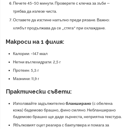
Печете 45–50 минути. Проверете с клечка за зъби —
трябва да излезе чиста.
Оставете да изстине напълно преди рязане. Важно:
хлябът продължава да се „стяга“ при охлаждане.
Макроси на 1 филия:
Калории: ~147 ккал
Нетни въглехидрати: 2,5 г
Протеин: 5,3 г
Мазнини: 11,9 г
Практически съвети:
Използвайте задължително
бланширано
(с обелена
кожа) бадемово брашно, фино смляно. Небланширано
бадемово брашно ще даде зърнеста, неприятна текстура.
Ябълковият оцет реагира с бакпулвера и помага за