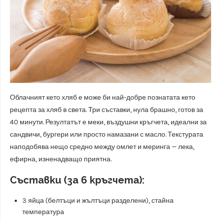
Облачният кето хляб е може би най-добре познатата кето
рецепта за хляб в света. Три съставки, нула брашно, готов за
40 минути. Резултатът е меки, въздушни кръгчета, идеални за
сандвичи, бургери или просто намазани с масло. Текстурата
наподобява нещо средно между омлет и меринга — лека,
ефирна, изненадващо приятна.
Съставки (за 6 кръгчета):
3 яйца (белтъци и жълтъци разделени), стайна
температура