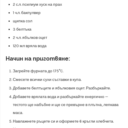
2 с.л. псилиум хуск на прах
1 ч.л. бакпулвер
щипка сол
3 белтъка
2 ч.л. ябълков оцет
120 мл вряла вода
Начин на приготвяне:
Загрейте фурната до 175°C.
Смесете всички сухи съставки в купа.
Добавете белтъците и ябълковия оцет. Разбъркайте.
Добавете врялата вода и разбъркайте енергично —
тестото ще набъбне и ще се превърне в плътна, лепкава
маса.
Навлажнете ръцете си и оформете 6 кръгли хлебчета.