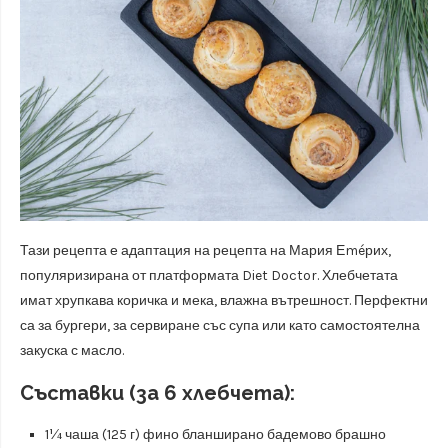
Тази рецепта е адаптация на рецепта на Мария Еméрих,
популяризирана от платформата Diet Doctor. Хлебчетата
имат хрупкава коричка и мека, влажна вътрешност. Перфектни
са за бургери, за сервиране със супа или като самостоятелна
закуска с масло.
Съставки (за 6 хлебчета):
1¼ чаша (125 г) фино бланширано бадемово брашно