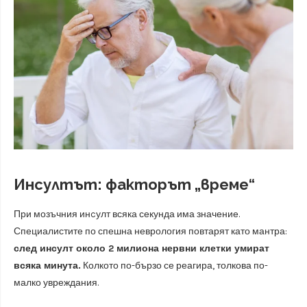
Инсултът: факторът „време“
При мозъчния инcулт всяка секунда има значение.
Специалистите по спешна неврология повтарят като мантра:
след инсулт около 2 милиона нервни клетки умират
всяка минута.
Колкото по-бързо се реагира, толкова по-
малко увреждания.