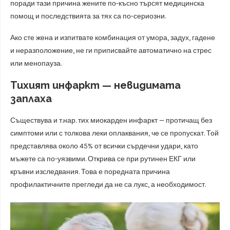
поради тази причина жените по-късно търсят медицинска
помощ и последствията за тях са по-сериозни.
Ако сте жена и изпитвате комбинация от умора, задух, гадене
и неразположение, не ги приписвайте автоматично на стрес
или менопауза.
Тихият инфаркт — невидимата
заплаха
Съществува и т.нар. тих миокарден инфаркт — протичащ без
симптоми или с толкова леки оплаквания, че се пропускат. Той
представлява около 45% от всички сърдечни удари, като
мъжете са по-уязвими. Открива се при рутинен ЕКГ или
кръвни изследвания. Това е поредната причина
профилактичните прегледи да не са лукс, а необходимост.