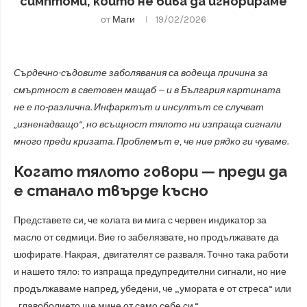
симптоми, които не бива да игнорираме
от
Маги
19/02/2026
Сърдечно-съдовите заболявания са водеща причина за
смъртност в световен мащаб — и в България картината
не е по-различна. Инфарктът и инсултът се случват
„изненадващо“, но всъщност тялото ни изпраща сигнали
много преди кризата. Проблемът е, че ние рядко ги чуваме.
Когато тялото говори — преди да
е станало твърде късно
Представете си, че колата ви мига с червен индикатор за
масло от седмици. Вие го забелязвате, но продължавате да
шофирате. Накрая, двигателят се разваля. Точно така работи
и нашето тяло: то изпраща предупредителни сигнали, но ние
продължаваме напред, убедени, че „умората е от стреса“ или
„главоболието ще мине от само себе си.“