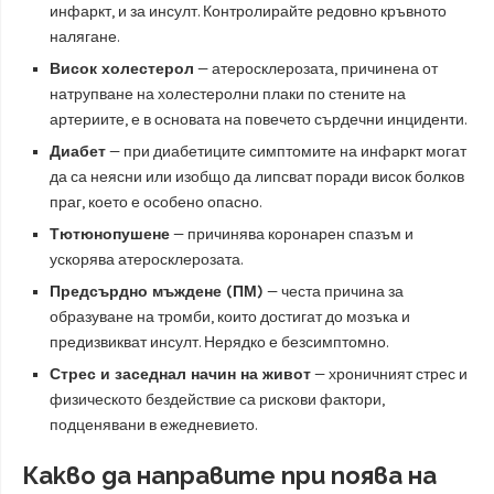
инфаркт, и за инсулт. Контролирайте редовно кръвното
налягане.
Висок холестерол
— атеросклерозата, причинена от
натрупване на холестеролни плаки по стените на
артериите, е в основата на повечето сърдечни инциденти.
Диабет
— при диабетиците симптомите на инфaркт могат
да са неясни или изобщо да липсват поради висок болков
праг, което е особено опасно.
Тютюнопушене
— причинява коронарен спазъм и
ускорява атеросклерозата.
Предсърдно мъждене (ПМ)
— честа причина за
образуване на тромби, които достигат до мозъка и
предизвикват инсулт. Нерядко е безсимптомно.
Стрес и заседнал начин на живот
— хроничният стрес и
физическото бездействие са рискови фактори,
подценявани в ежедневието.
Какво да направите при поява на