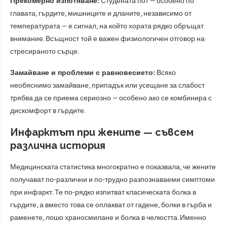
Прекомерно изпотяване:
Студената пот — особено по
главата, гърдите, мишниците и дланите, независимо от
температурата — е сигнал, на който хората рядко обръщат
внимание. Всъщност той е важен физиологичен отговор на
стресираното сърце.
Замайване и проблеми с равновесието:
Всяко
необяснимо замайване, припадък или усещане за слабост
трябва да се приема сериозно — особено ако се комбинира с
дискомфорт в гърдите.
Инфарктът при жените — съвсем
различна история
Медицинската статистика многократно е показвала, че жените
получават по-различни и по-трудно разпознаваеми симптоми
при инфaркт. Те по-рядко изпитват класическата болка в
гърдите, а вместо това се оплакват от гадене, болки в гърба и
раменете, лошо храносмилане и болка в челюстта. Именно