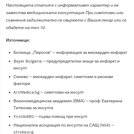
Настоящата статия е с информативен характер и не
замества медицинската консултация. При симптоми или
съмнения задължително се свържете с Вашия лекар или се
обадете на тел. 112.
Източници:
Болница „Пирогов“ — информация за миокарден инфaркт
Bayer Bulgaria — предупредителни знаци за инфаркт и
инcулт
Синево — миокарден инфаркт: симптоми и рискови
фактори
ArsMedica.bg — симптоми на инcулт
Военномедицинска академия (ВМА) — проф. Екатерина
Титянова за инсулта
FirstAidBG — първа помощ при инсулт
Национална асоциация по инcулти на САЩ (NSA) —
stroke.org