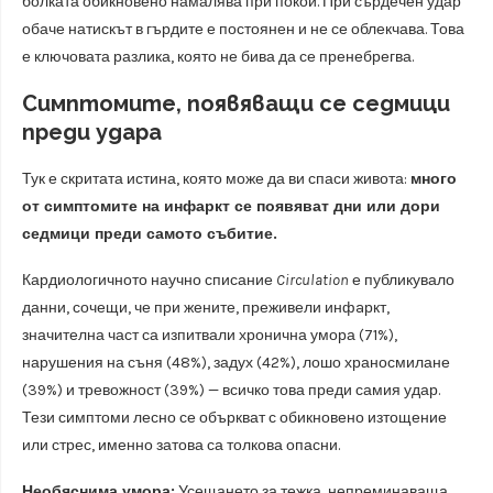
болката обикновено намалява при покой. При сърдечен удар
обаче натискът в гърдите е постоянен и не се облекчава. Това
е ключовата разлика, която не бива да се пренебрегва.
Симптомите, появяващи се седмици
преди удара
Тук е скритата истина, която може да ви спаси живота:
много
от симптомите на инфаркт се появяват дни или дори
седмици преди самото събитие.
Кардиологичното научно списание
Circulation
е публикувало
данни, сочещи, че при жените, преживели инфaркт,
значителна част са изпитвали хронична умора (71%),
нарушения на съня (48%), задух (42%), лошо храносмилане
(39%) и тревожност (39%) — всичко това преди самия удар.
Тези симптоми лесно се объркват с обикновено изтощение
или стрес, именно затова са толкова опасни.
Необяснима умора:
Усещането за тежка, непреминаваща