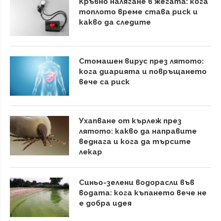
Кръвно налягане в жегата: кога
топлото време става риск и
какво да следите
Стомашен вирус през лятото:
кога диарията и повръщането
вече са риск
Ухапване от кърлеж през
лятото: какво да направите
веднага и кога да търсите
лекар
Синьо-зелени водорасли във
водата: кога къпането вече не
е добра идея