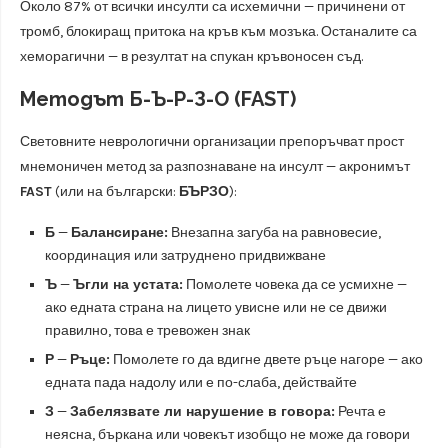
Около 87% от всички инсулти са исхемични — причинени от
тромб, блокиращ притока на кръв към мозъка. Останалите са
хеморагични — в резултат на спукан кръвоносен съд.
Методът Б-Ъ-Р-З-О (FAST)
Световните неврологични организации препоръчват прост
мнемоничен метод за разпознаване на инсулт — акронимът
FAST
(или на български:
БЪРЗО
):
Б
—
Балансиране:
Внезапна загуба на равновесие,
координация или затруднено придвижване
Ъ
—
Ъгли на устата:
Помолете човека да се усмихне —
ако едната страна на лицето увисне или не се движи
правилно, това е тревожен знак
Р
—
Ръце:
Помолете го да вдигне двете ръце нагоре — ако
едната пада надолу или е по-слаба, действайте
З
—
Забелязвате ли нарушение в говора:
Речта е
неясна, бъркана или човекът изобщо не може да говори