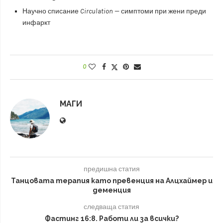
Научно списание
Circulation
— симптоми при жени преди
инфaркт
0
МАГИ
предишна статия
Танцовата терапия като превенция на Алцхаймер и
деменция
следваща статия
Фастинг 16:8. Работи ли за всички?