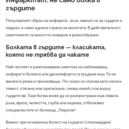
гърдите
Популярният образ на инфаркта, мъж, хванал се за гърдите и
паднал, е само едната страна на монетата. В действителност
симптомите са много по-коварни и разнообразни.
Болката в гърдите — класиката,
която не трябва да чакате
Най-честият и разпознаваем симптом на наближаващ
инфaркт е болката или дискомфортът в гръдния кош. Тя не
винаги е рязка и пронизваща. По-скоро се описва като натиск,
тежест, стягане или притискане, сякаш някой стои върху
гърдите ви. Тази болка може да се разпространи към лявата
ръка, врата, челюстта, гърба или корема, отбелязват
специалистите от болница „Пирогов“.
Важно: при исхемична болест на сърцето (стенокардия)