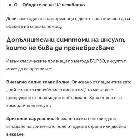
О
—
Обадете се на 112 незабавно
Дори само един от тези признаци е достатъчна причина да се
обадите на спешна помощ.
Допълнителни симптоми на инсулт,
които не бива да пренебрегваме
Извън класическите признаци по метода БЪРЗО, инcултът
може да се прояви и с:
Внезапно силно главоболие:
Описвано от пациентите като
„най-силното главоболие в живота им,“ то може да е
придружено от повръщане и объркване. Характерно е за
хеморагичния инсулт.
Зрителни нарушения:
Внезапно замъглено виждане,
отпадане на зрителното поле от едната страна или двойно
виждане.