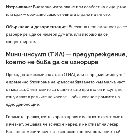
Изтръпване:
Внезапно изтръпване или слабост на лице, ръка
или крак — обичайно само от едната страна на тялото.
Объркване и дезориентация:
Внезапна невъзможност да се
разбере реч, да се намери думата, или изобщо да се
концентрирате.
Мини-инсулт (ТИА) — предупреждение,
което не бива да се игнорира
Преходната исхемична атака (ТИА), или т.нар. „мини-инсулт,“
е временно блокиране на кръвоснабдяването към малка част
от мозъка. Симптомите са същите като при пълен инсулт, но
отшумяват в рамките на часове — обикновено в рамките на
едно денонощие.
Голямата грешка, която хората правят: след като симптомите
изчезнат, решават, че всичко е наред, и не отиват на лекар.
Всъщност мини-инсултът е сериозно предупреждение, тъй