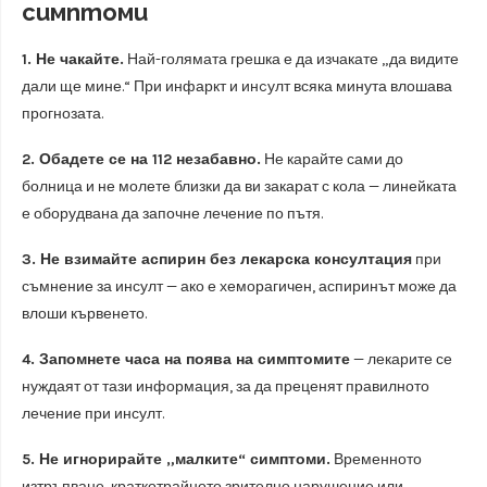
симптоми
1. Не чакайте.
Най-голямата грешка е да изчакате „да видите
дали ще мине.“ При инфаркт и инcулт всяка минута влошава
прогнозата.
2. Обадете се на 112 незабавно.
Не карайте сами до
болница и не молете близки да ви закарат с кола — линейката
е оборудвана да започне лечение по пътя.
3. Не взимайте аспирин без лекарска консултация
при
съмнение за инсулт — ако е хеморагичен, аспиринът може да
влоши кървенето.
4. Запомнете часа на поява на симптомите
— лекарите се
нуждаят от тази информация, за да преценят правилното
лечение при инсулт.
5. Не игнорирайте „малките“ симптоми.
Временното
изтръпване, краткотрайното зрително нарушение или