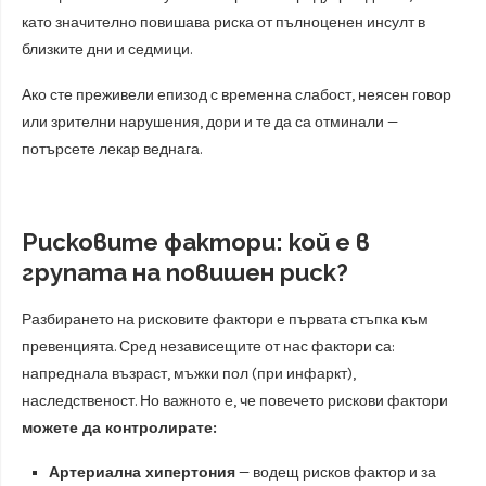
като значително повишава риска от пълноценен инсулт в
близките дни и седмици.
Ако сте преживели епизод с временна слабост, неясен говор
или зрителни нарушения, дори и те да са отминали —
потърсете лекар веднага.
Рисковите фактори: кой е в
групата на повишен риск?
Разбирането на рисковите фактори е първата стъпка към
превенцията. Сред независещите от нас фактори са:
напреднала възраст, мъжки пол (при инфаркт),
наследственост. Но важното е, че повечето рискови фактори
можете да контролирате:
Артериална хипертония
— водещ рисков фактор и за