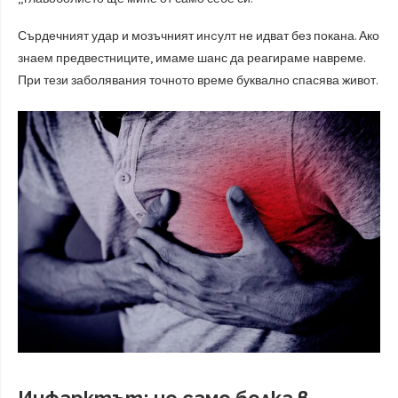
Сърдечният удар и мозъчният инcулт не идват без покана. Ако
знаем предвестниците, имаме шанс да реагираме навреме.
При тези заболявания точното време буквално спасява живот.
Инфарктът: не само болка в