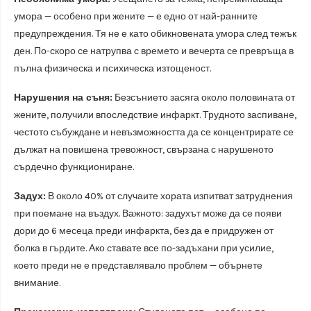
умора — особено при жените — е едно от най-ранните
предупреждения. Тя не е като обикновената умора след тежък
ден. По-скоро се натрупва с времето и вечерта се превръща в
пълна физическа и психическа изтощеност.
Нарушения на съня:
Безсънието засяга около половината от
жените, получили впоследствие инфаркт. Трудното заспиване,
честото събуждане и невъзможността да се концентрирате се
дължат на повишена тревожност, свързана с нарушеното
сърдечно функциониране.
Задух:
В около 40% от случаите хората изпитват затруднения
при поемане на въздух. Важното: задухът може да се появи
дори до 6 месеца преди инфaркта, без да е придружен от
болка в гърдите. Ако ставате все по-задъхани при усилие,
което преди не е представлявало проблем — обърнете
внимание.