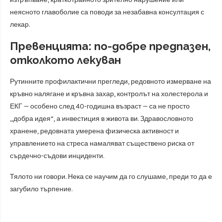
неясното главоболие са поводи за незабавна консултация с
лекар.
Превенцията: по-добре предпазен,
отколкото лекуван
Рутинните профилактични прегледи, редовното измерване на
кръвно налягане и кръвна захар, контролът на холестерола и
ЕКГ — особено след 40-годишна възраст — са не просто
„добра идея“, а инвестиция в живота ви. Здравословното
хранене, редовната умерена физическа активност и
управлението на стреса намаляват съществено риска от
сърдечно-съдови инциденти.
Тялото ни говори. Нека се научим да го слушаме, преди то да е
загубило търпение.