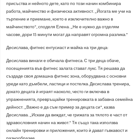
присъства и нейното дете, като по този начин комбинира
работа, майчинство и физическа активност. „Йогата ме учи на
търпение и приемане, което е изключително важно в
майчинството“, споделя Елена. „Не е нужно да отделям
часове, дори 15 минути могат да направят огромна разлика.“
Десислава, фитнес ентусиаст и майка на три деца:
Десислава винаги е обичала фитнеса. С три деца обаче,
посещенията във фитнес залата стават лукс. Тя решава да
създаде своя домашна фитнес зона, оборудвана с основни
уреди като дъмбели, ластици и постелка. Десислава тренира,
докато децата ѝ играят наоколо, често ги включва в
упражненията, превръщайки тренировката в забавна семейна
дейност. „Важно е да съм пример за децата си“, казва
Десислава. „Искам да виждат, че грижата за тялото е част от
здравословния начин на живот.“ Тя също така използва
онлайн тренировки и приложения, които ѝ дават гъвкавост и
разнообразие.