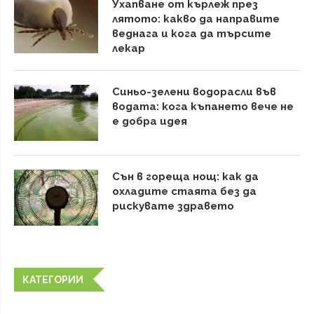
Ухапване от кърлеж през
лятото: какво да направите
веднага и кога да търсите
лекар
Синьо-зелени водорасли във
водата: кога къпането вече не
е добра идея
Сън в гореща нощ: как да
охладите стаята без да
рискувате здравето
КАТЕГОРИИ