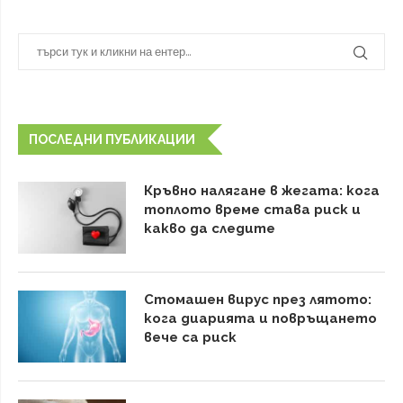
ПОСЛЕДНИ ПУБЛИКАЦИИ
Кръвно налягане в жегата: кога
топлото време става риск и
какво да следите
Стомашен вирус през лятото:
кога диарията и повръщането
вече са риск