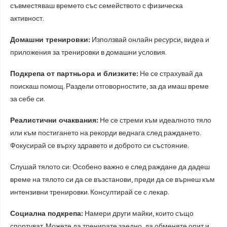
съвместяваш времето със семейството с физическа
активност.
Домашни тренировки:
Използвай онлайн ресурси, видеа и
приложения за тренировки в домашни условия.
Подкрепа от партньора и близките:
Не се страхувай да
поискаш помощ. Раздели отговорностите, за да имаш време
за себе си.
Реалистични очаквания:
Не се стреми към идеалното тяло
или към постигането на рекорди веднага след раждането.
Фокусирай се върху здравето и доброто си състояние.
Слушай тялото си: Особено важно е след раждане да дадеш
време на тялото си да се възстанови, преди да се върнеш към
интензивни тренировки. Консултирай се с лекар.
Социална подкрепа:
Намери други майки, които също
спортуват. Можете да тренирате заедно, да обменяте опит и