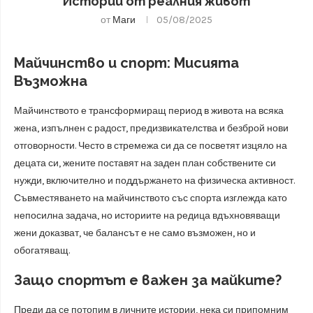
Истории от реалния живот
от
Маги
05/08/2025
Майчинство и спорт: Мисията
Възможна
Майчинството е трансформиращ период в живота на всяка
жена, изпълнен с радост, предизвикателства и безброй нови
отговорности. Често в стремежа си да се посветят изцяло на
децата си, жените поставят на заден план собствените си
нужди, включително и поддържането на физическа активност.
Съвместяването на майчинството със спорта изглежда като
непосилна задача, но историите на редица вдъхновяващи
жени доказват, че балансът е не само възможен, но и
обогатяващ.
Защо спортът е важен за майките?
Преди да се потопим в личните истории, нека си припомним