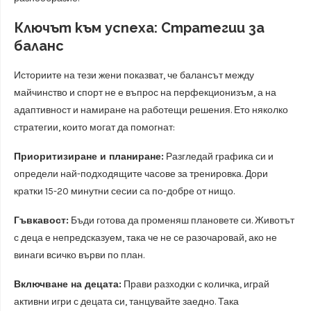
Ключът към успеха: Стратегии за
баланс
Историите на тези жени показват, че балансът между
майчинство и спорт не е въпрос на перфекционизъм, а на
адаптивност и намиране на работещи решения. Ето няколко
стратегии, които могат да помогнат:
Приоритизиране и планиране:
Разгледай графика си и
определи най-подходящите часове за тренировка. Дори
кратки 15-20 минутни сесии са по-добре от нищо.
Гъвкавост:
Бъди готова да променяш плановете си. Животът
с деца е непредсказуем, така че не се разочаровай, ако не
винаги всичко върви по план.
Включване на децата:
Прави разходки с количка, играй
активни игри с децата си, танцувайте заедно. Така