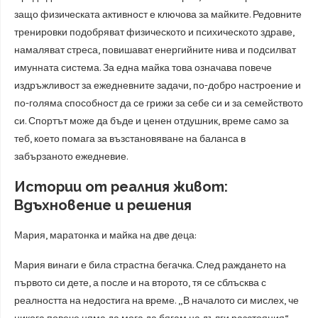
защо физическата активност е ключова за майките. Редовните
тренировки подобряват физическото и психическото здраве,
намаляват стреса, повишават енергийните нива и подсилват
имунната система. За една майка това означава повече
издръжливост за ежедневните задачи, по-добро настроение и
по-голяма способност да се грижи за себе си и за семейството
си. Спортът може да бъде и ценен отдушник, време само за
теб, което помага за възстановяване на баланса в
забързаното ежедневие.
Истории от реалния живот:
Вдъхновение и решения
Мария, маратонка и майка на две деца:
Мария винаги е била страстна бегачка. След раждането на
първото си дете, а после и на второто, тя се сблъсква с
реалността на недостига на време. „В началото си мислех, че