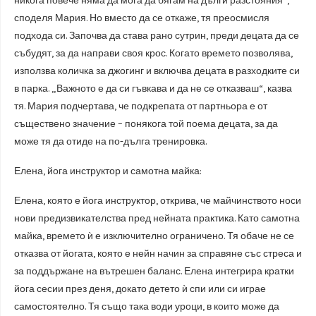
никога повече няма да мога да бягам на дълги разстояния“,
споделя Мария. Но вместо да се откаже, тя преосмисля
подхода си. Започва да става рано сутрин, преди децата да се
събудят, за да направи своя крос. Когато времето позволява,
използва количка за джогинг и включва децата в разходките си
в парка. „Важното е да си гъвкава и да не се отказваш“, казва
тя. Мария подчертава, че подкрепата от партньора е от
съществено значение – понякога той поема децата, за да
може тя да отиде на по-дълга тренировка.
Елена, йога инструктор и самотна майка:
Елена, която е йога инструктор, открива, че майчинството носи
нови предизвикателства пред нейната практика. Като самотна
майка, времето ѝ е изключително ограничено. Тя обаче не се
отказва от йогата, която е нейн начин за справяне със стреса и
за поддържане на вътрешен баланс. Елена интегрира кратки
йога сесии през деня, докато детето ѝ спи или си играе
самостоятелно. Тя също така води уроци, в които може да