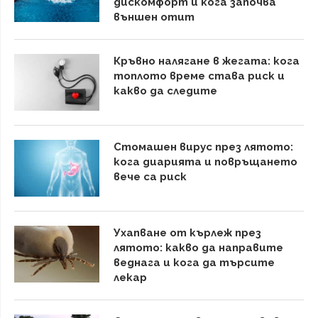
дискомфорт и кога започва
външен отит
Кръвно налягане в жегата: кога
топлото време става риск и
какво да следите
Стомашен вирус през лятото:
кога диарията и повръщането
вече са риск
Ухапване от кърлеж през
лятото: какво да направите
веднага и кога да търсите
лекар