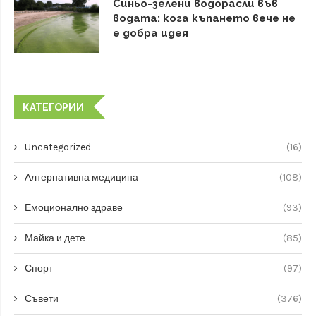
Синьо-зелени водорасли във
водата: кога къпането вече не
е добра идея
КАТЕГОРИИ
Uncategorized
(16)
Алтернативна медицина
(108)
Емоционално здраве
(93)
Майка и дете
(85)
Спорт
(97)
Съвети
(376)