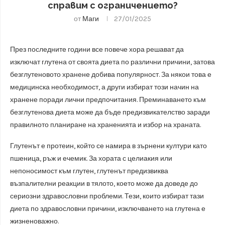
справим с ограничението?
от
Маги
27/01/2025
През последните години все повече хора решават да
изключат глутена от своята диета по различни причини, затова
безглутеновото хранене добива популярност. За някои това е
медицинска необходимост, а други избират този начин на
хранене поради лични предпочитания. Преминаването към
безглутенова диета може да бъде предизвикателство заради
правилното планиране на храненията и избор на храната.
Глутенът е протеин, който се намира в зърнени култури като
пшеница, ръж и ечемик. За хората с целиакия или
непоносимост към глутен, глутенът предизвиква
възпалителни реакции в тялото, което може да доведе до
сериозни здравословни проблеми. Тези, които избират тази
диета по здравословни причини, изключването на глутена е
жизненоважно.