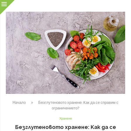
Начало
»
Безглутеновото хранене: Kак да се справим с
ограничението?
Хранене
Безглутеновото хранене: Kак да се