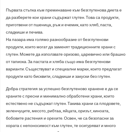
Първата стъпка към преминаване към безглутенова диета е
да разберете кои храни съдържат глутен. Това са продукти,
приготвени от пшеница, ръж и ечемик, като хляб, паста,
сладкиши и печива.
На пазара има голямо разнообразие от безглутенови
продукти, които могат да заменят традиционните храни с
глутен. Можете да използвате оризово, царевично или брашно
от тапиока. За пастата и хляба също има безглутенови
варианти. Съществуват и специални марки, които предлагат
продукти като бисквити, сладкиши и закуски без глутен.
Добра стратегия за успешно безглутеново хранене е да се
храните с пресни и минимално обработени храни, които
естествено не съдържат глутен. Такива храни са плодовете,
зеленчуците, месото, рибтаа, яйцата, оризът, киноата,
бобовите растения и орехите. Освен, че са безопасни за
хората с непоносимост към глутен, те осигуряват и много