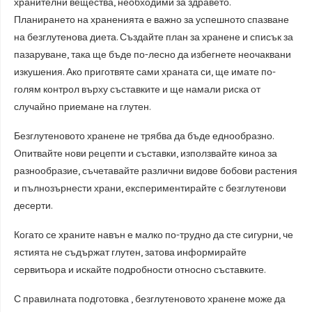
хранителни вещества, необходими за здравето.
Планирането на храненията е важно за успешното спазване
на безглутенова диета. Създайте план за хранене и списък за
пазаруване, така ще бъде по-лесно да избегнете неочаквани
изкушения. Ако приготвяте сами храната си, ще имате по-
голям контрол върху съставките и ще намали риска от
случайно приемане на глутен.
Безглутеновото хранене не трябва да бъде еднообразно.
Опитвайте нови рецепти и съставки, използвайте киноа за
разнообразие, съчетавайте различни видове бобови растения
и пълнозърнести храни, експериментирайте с безглутенови
десерти.
Когато се храните навън е малко по-трудно да сте сигурни, че
ястията не съдържат глутен, затова информирайте
сервитьора и искайте подробности относно съставките.
С правилната подготовка , безглутеновото хранене може да