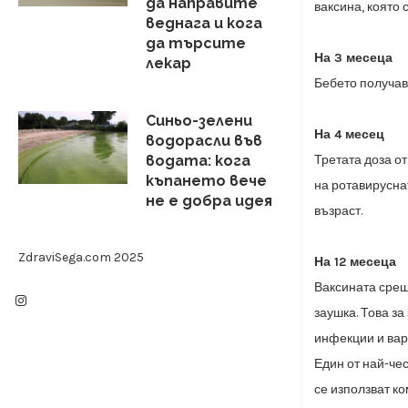
да направите
ваксина, която 
веднага и кога
да търсите
На 3 месеца
лекар
Бебето получава
Синьо-зелени
На 4 месец
водорасли във
Третата доза от
водата: кога
къпането вече
на
ротавируснат
не е добра идея
възраст.
ZdraviSega.com 2025
На 12 месеца
Ваксината срещ
заушка.
Това за
инфекции и вар
Един от най-чес
се използват к