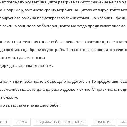
ят поглед върху ваксинациите разкрива тяхното значение не само 
о.
Например, ваксината срещу морбили защитава от вирус, който мо
авирусната ваксина
предотвратява тежки стомашно-чревни инфекции
 ваксина защитава от бактерии,
които могат да предизвикат пневмо
то имат притеснения относно безопасноста на ваксините, но е важн
еди да
бъдат одобрени за употреба. Ползите от ваксинациите значи
оито могат да имат тежки
дори да застрашат живота му.
а начин да инвестирате в бъдещето на детето си. Те предоставят
защ
възможност вашето дете да расте здраво и силно. С правилната подг
и по-малко
то за вас, така и за вашето бебе.
СИНИ
ВИРУС
ЗАДЪЛЖИТЕЛНИ ВАКСИНАЦИИ
ИНФЕКЦИИ
МО