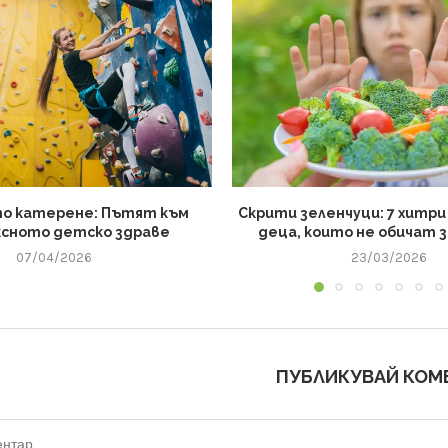
о катерене: Пътят към
Скрити зеленчуци: 7 хитри
ксното детско здраве
деца, които не обичат 
07/04/2026
23/03/2026
ПУБЛИКУВАЙ КОМ