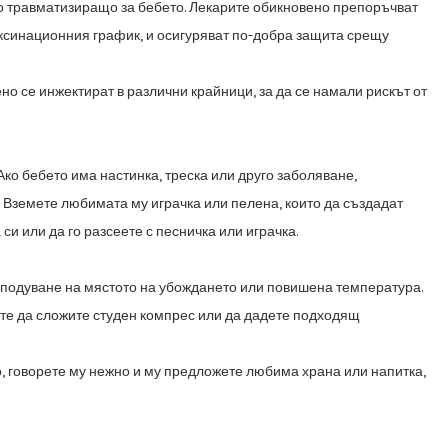
ко травматизиращо за
бебето. Лекарите обикновено препоръчват
ксинационния график, и осигуряват по-добра защита срещу
но се инжектират в различни крайници, за да се намали рискът от
Ако бебето има настинка, треска или друго заболяване,
. Вземете любимата му играчка
или пелена, които да създадат
си или да го разсеете с песничка или играчка.
подуване на мястото на убождането или повишена температура.
ете да сложите
студен компрес или да дадете подходящ
о,
говорете му нежно и му предложете любима храна или напитка,