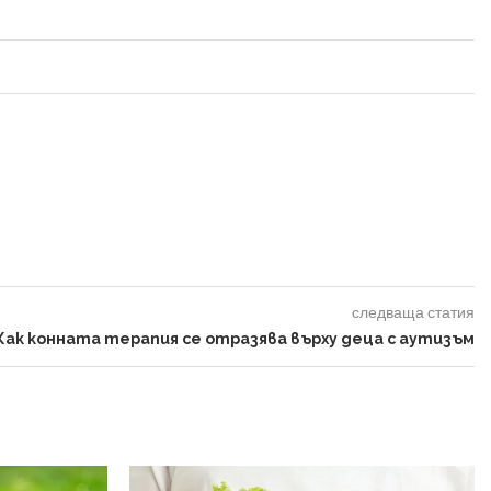
следваща статия
Как конната терапия се отразява върху деца с аутизъм