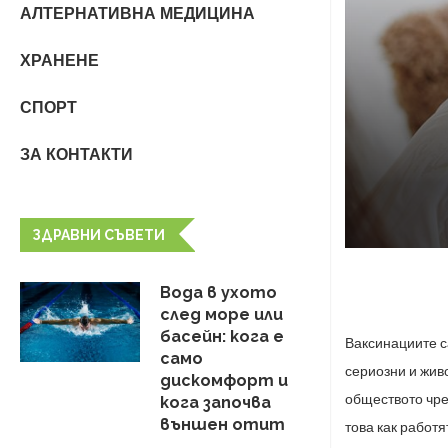
АЛТЕРНАТИВНА МЕДИЦИНА
ХРАНЕНЕ
СПОРТ
ЗА КОНТАКТИ
ЗДРАВНИ СЪВЕТИ
Вода в ухото
след море или
басейн: кога е
Ваксинациите с
само
сериозни и
жив
дискомфорт и
обществото чре
кога започва
външен отит
това как работ