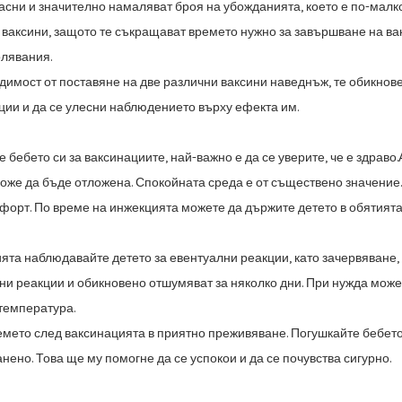
асни и
значително намаляват броя на убожданията, което е по-мал
ваксини, защото те
съкращават времето нужно за завършване на ва
лявания.
димост от поставяне на две различни ваксини наведнъж, те
обикнове
ции и да се улесни наблюдението върху ефекта им.
е бебето си за ваксинациите, най-важно е да се уверите, че е здраво.
може да бъде
отложена. Спокойната среда е от съществено значение
форт. По време на инжекцията можете
да държите детето в обятията 
ята наблюдавайте детето за евентуални реакции, като зачервяване,
лни
реакции и обикновено отшумяват за няколко дни. При нужда мож
температура.
мето след ваксинацията в приятно преживяване. Погушкайте бебет
анено.
Това ще му помогне да се успокои и да се почувства сигурно.