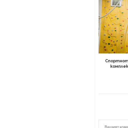
Спортнот
компле