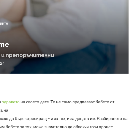
иите
ите
 и препоръчителни
024
за
здравето
на своето дете. Те не само предпазват бебето от
а на
оже да бъде стресиращ – и за тях, и за децата им. Разбирането на
им бебето за тях,
може значително да облекчи този процес.