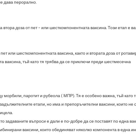
се дава перорално.
 втора доза от пет – или шесткомпонентната ваксина. Този етап е
ва
 пет или шесткомпонентната ваксина, както и втората доза от
ротавир
а ваксина, тъй като тя трябва да се приключи преди шестмесечна
у морбили, паротит и рубеола ( МПР). Тя е особено важна, тъй като
т
 задължителните етапи, но има и препоръчителни ваксини, които не 
ицела.
то задаваните въпроси е дали е по-добре да се поставят по една ва
омбинирани ваксини, които обединяват няколко компонента в една и