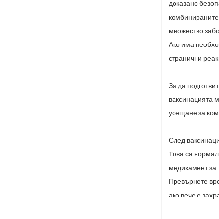
доказано безоп
комбинираните 
множество забо
Ако има необхо
странични
реак
За да подготвит
ваксинацията 
усещане за ком
След ваксинаци
Това са норма
медикамент за 
Превърнете вре
ако вече е захр