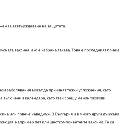
жен за затвърждаване на защитата.
усната ваксина, ако е избрана такава. Това е последният прием
ези заболявания могат да причинят тежки усложнения, като
са
включени в календара, като тези срещу менингококови
ксина или повече наведнъж. В България и в много други държави
нжекция, например пет или шесткомпонентните ваксини. Те са