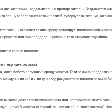
 на две категории – задължителни и препоръчителни. Задължителни
щита
срещу заболявания като хепатит В, туберкулоза, тетанус, коклю
те ваксини включват такива срещу ротавирус, пневмококови
инфекц
а
в рискови или при определени условия, като пътуване в чужбина.
вните и кога се поставят.
м ( първите 24 часа)
а, която бебето получава е срещу хепатит. Тази ваксина предпазва 
а,
между 48-ия час и 7-ия ден след раждането се поставя ваксина 
п включва доза от петкомпонентната или шесткомпонентната вакси
луенце тип
В хепатит (в случай на шесткомпонентната ваксина). Чес