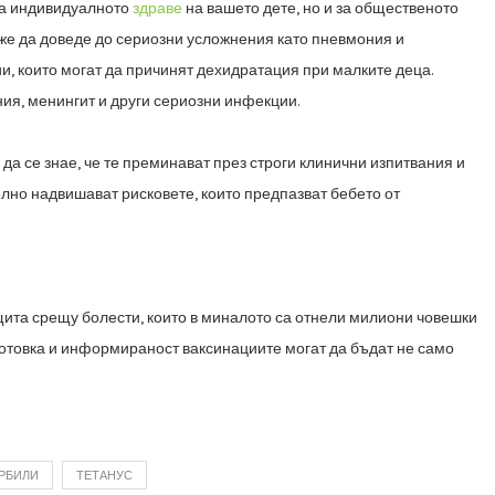
за
индивидуалното
здраве
на вашето дете, но и за общественото
же да доведе до
сериозни усложнения като пневмония и
, които могат да причинят
дехидратация при малките деца.
ния, менингит и други сериозни инфекции.
о
да се знае, че те преминават през строги клинични изпитвания и
телно надвишават
рисковете, които предпазват бебето от
ита срещу болести, които в миналото са отнели милиони човешки
отовка и
информираност ваксинациите могат да бъдат не само
РБИЛИ
ТЕТАНУС