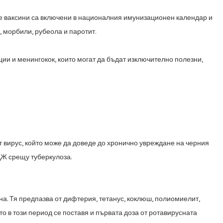
те
ваксини са включени в националния имунизационен календар и
ш, морбили, рубеола и
паротит.
ии и менингокок, които могат да бъдат изключително полезни,
от
вирус, който може да доведе до хронично увреждане на черния
БЦЖ срещу
туберкулоза.
на.
Тя предпазва от дифтерия, тетанус, коклюш, полиомиелит,
то в този период се поставя и
първата доза от ротавирусната