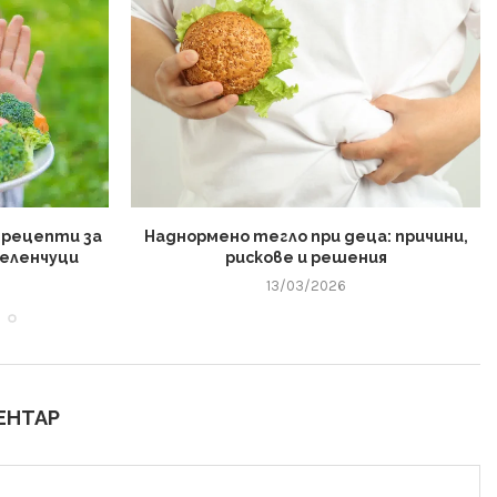
 рецепти за
Наднормено тегло при деца: причини,
зеленчуци
рискове и решения
13/03/2026
ЕНТАР