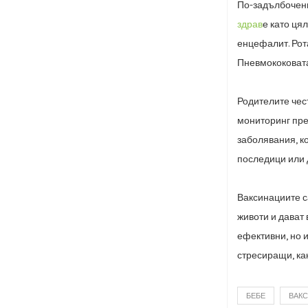
По-задълбочени
здрав
е като цял
енцефалит. Рот
Пневмококовата
Родителите чес
мониторинг пр
заболявания, к
последици или 
Ваксинациите с
животи и дават
ефективни, но 
стресиращи, как
БЕБЕ
ВАК