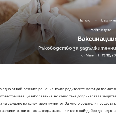
Начало
»
Ваксинац
Майка и дете
Ваксинаци
Ръководство за задължителни
от
Маги
13/12/2
а едно от най-важните решения, които родителите могат да вземат 
отозастрашаващи заболявания, но също така допринасят за защитат
з изграждане на колективен имунитет. За много родители процесът
м
ят
ваксините, кои от тях са задължителни и как е най-добре да подготв