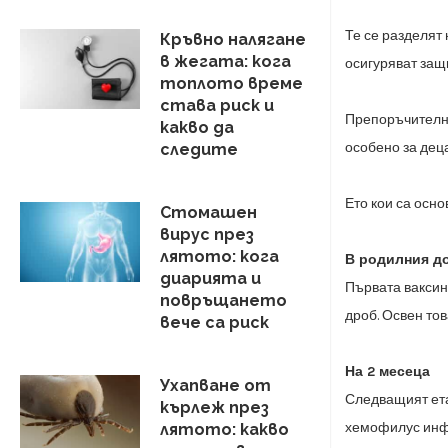
Те се разделят
Кръвно налягане
в жегата: кога
осигуряват за
топлото време
става риск и
Препоръчителни
какво да
особено за дец
следите
Ето кои са осно
Стомашен
вирус през
лятото: кога
В родилния до
диарията и
Първата ваксин
повръщането
дроб. Освен тов
вече са риск
На 2 месеца
Ухапване от
Следващият ета
кърлеж през
хемофилус инф
лятото: какво