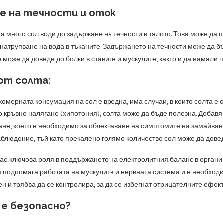
е на течности и оток
 много сол води до задържане на течности в тялото. Това може да п
 натрупване на вода в тъканите. Задържането на течности може да 
 може да доведе до болки в ставите и мускулите, както и да намали 
от солта:
комерната консумация на сол е вредна, има случаи, в които солта е 
ко кръвно налягане (хипотония), солта може да бъде полезна. Добав
ане, което е необходимо за облекчаване на симптомите на замайване
аблюдение, тъй като прекалено голямо количество сол може да дове
ае ключова роля в поддържането на електролитния баланс в организ
я подпомага работата на мускулите и нервната система и е необходи
н и трябва да се контролира, за да се избегнат отрицателните ефект
 е безопасно?