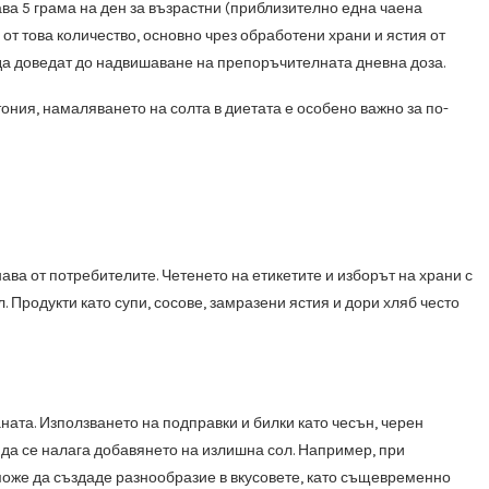
а 5 грама на ден за възрастни (приблизително една чаена
от това количество, основно чрез обработени храни и ястия от
т да доведат до надвишаване на препоръчителната дневна доза.
ния, намаляването на солта в диетата е особено важно за по-
ава от потребителите. Четенето на етикетите и изборът на храни с
 Продукти като супи, сосове, замразени ястия и дори хляб често
ната. Използването на подправки и билки като чесън, черен
 да се налага добавянето на излишна сол. Например, при
 може да създаде разнообразие в вкусовете, като същевременно