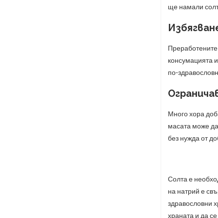
ще намали солт
Избягван
Преработените 
консумацията и
по-здравословн
Огранича
Много хора доб
масата може да 
без нужда от до
Солта е необхо
на натрий е свъ
здравословни х
храната и да с