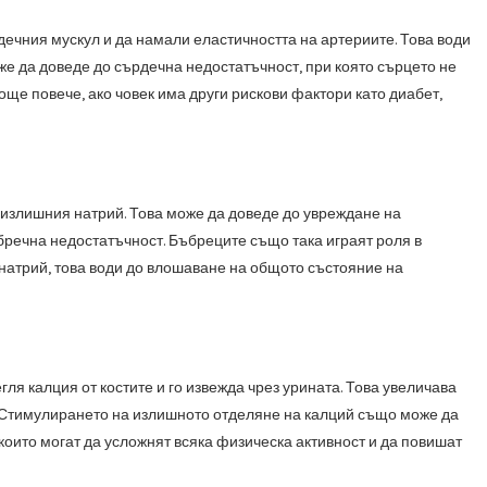
ечния мускул и да намали еластичността на артериите. Това води
же да доведе до сърдечна недостатъчност, при която сърцето не
още повече, ако човек има други рискови фактори като диабет,
 излишния натрий. Това може да доведе до увреждане на
речна недостатъчност. Бъбреците също така играят роля в
 натрий, това води до влошаване на общото състояние на
ля калция от костите и го извежда чрез урината. Това увеличава
ви. Стимулирането на излишното отделяне на калций също може да
 които могат да усложнят всяка физическа активност и да повишат