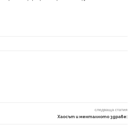
следваща статия
Хаосът и менталното здраве: