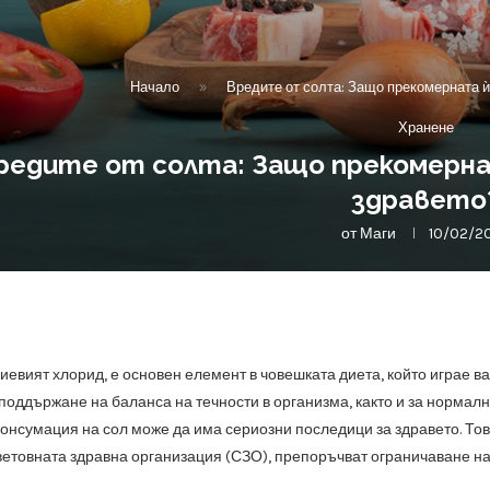
Начало
»
Вредите от солта: Защо прекомерната ѝ
Хранене
редите от солта: Защо прекомернат
здравето
от
Маги
10/02/2
риевият хлорид, е основен елемент в човешката диета, който играе в
поддържане на баланса на течности в организма, както и за нормалн
онсумация на сол може да има сериозни последици за здравето. Тов
етовната здравна организация (СЗО), препоръчват ограничаване на