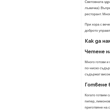
Световната здр
лъжичка). Въпре
ресторант. Мно
При хора с веч
доброто управл
Как да на
Четене н
Много готови и 
по-ниско съдър
съдържат високи
Готвене 
Когато готвим с
пипер, лимонов
приготвяне на 