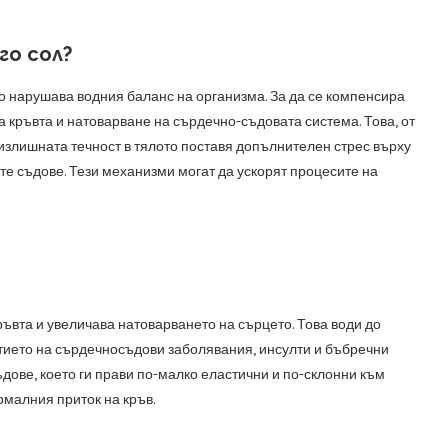
го сол?
то нарушава водния баланс на организма. За да се компенсира
а кръвта и натоварване на сърдечно-съдовата система. Това, от
излишната течност в тялото поставя допълнителен стрес върху
те съдове. Тези механизми могат да ускорят процесите на
ъвта и увеличава натоварването на сърцето. Това води до
итието на сърдечносъдови заболявания, инсулти и бъбречни
дове, което ги прави по-малко еластични и по-склонни към
рмалния приток на кръв.