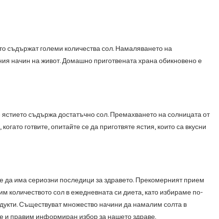
есто съдържат големи количества сол. Намаляването на
ния начин на живот. Домашно приготвената храна обикновено е
че ястието съдържа достатъчно сол. Премахването на солницата от
огато готвите, опитайте се да приготвяте ястия, които са вкусни
е да има сериозни последици за здравето. Прекомерният прием
им количеството сол в ежедневната си диета, като избираме по-
одукти. Съществуват множество начини да намалим солта в
те и правим информиран избор за нашето здраве.