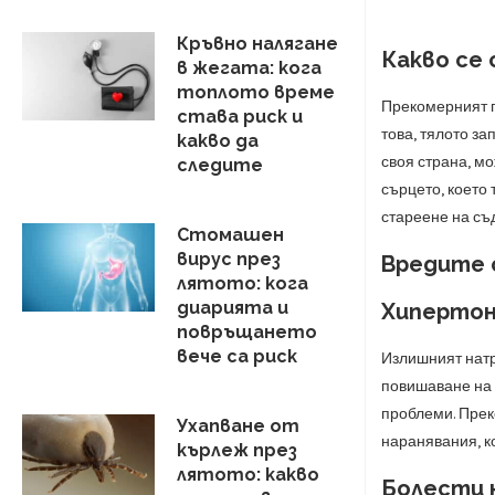
Кръвно налягане
Какво се 
в жегата: кога
топлото време
Прекомерният п
става риск и
това, тялото за
какво да
своя страна, м
следите
сърцето, което
стареене на съ
Стомашен
вирус през
Вредите 
лятото: кога
диарията и
Хипертони
повръщането
вече са риск
Излишният натр
повишаване на 
проблеми. Прек
Ухапване от
наранявания, ко
кърлеж през
лятото: какво
Болести 