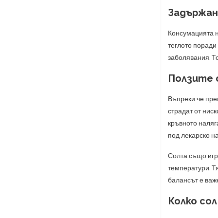
Задържан
Консумацията на
теглото поради
заболявания. То
Ползите 
Въпреки че пре
страдат от нис
кръвното наляг
под лекарско н
Солта също игр
температури. Т
балансът е важе
Колко сол