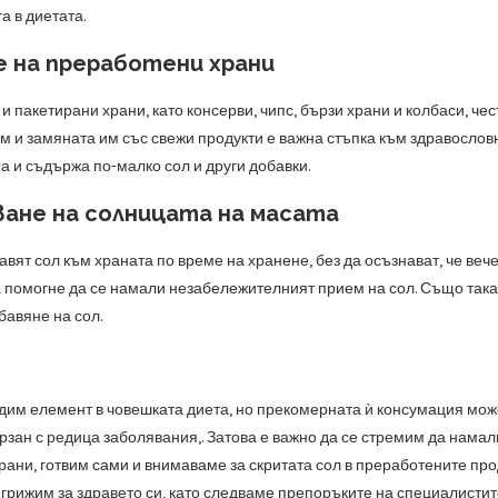
а в диетата.
е на преработени храни
и пакетирани храни, като консерви, чипс, бързи храни и колбаси, ч
м и замяната им със свежи продукти е важна стъпка към здравослов
а и съдържа по-малко сол и други добавки.
ване на солницата на масата
авят сол към храната по време на хранене, без да осъзнават, че ве
помогне да се намали незабележителният прием на сол. Също така, к
бавяне на сол.
дим елемент в човешката диета, но прекомерната ѝ консумация мож
рзан с редица заболявания,. Затова е важно да се стремим да намал
рани, готвим сами и внимаваме за скритата сол в преработените пр
е грижим за здравето си, като следваме препоръките на специалисти