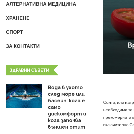
АЛТЕРНАТИВНА МЕДИЦИНА
ХРАНЕНЕ
СПОРТ
В
ЗА КОНТАКТИ
ЗДРАВНИ СЪВЕТИ
Вода в ухото
след море или
басейн: кога е
Солта, или нат
само
необходима за 
дискомфорт и
прекомерната к
кога започва
включително Св
външен отит