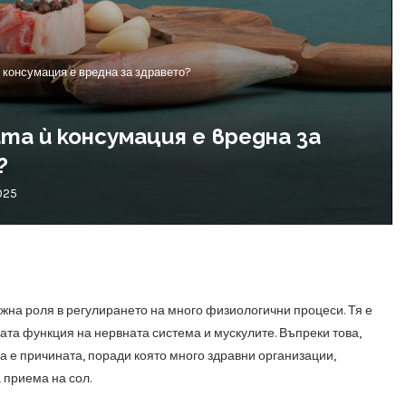
 консумация е вредна за здравето?
а ѝ консумация е вредна за
?
025
ажна роля в регулирането на много физиологични процеси. Тя е
ата функция на нервната система и мускулите. Въпреки това,
а е причината, поради която много здравни организации,
 приема на сол.