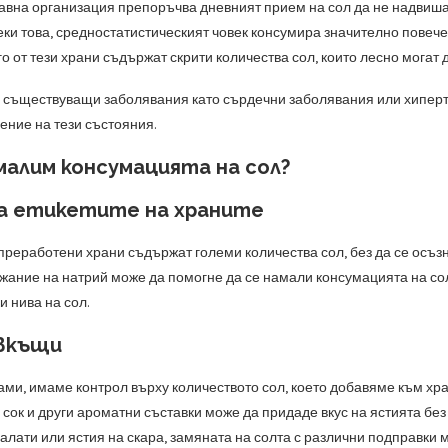
авна организация препоръчва дневният прием на сол да не надвишав
ки това, средностатистическият човек консумира значително повече 
го от тези храни съдържат скрити количества сол, които лесно мога
е съществуващи заболявания като сърдечни заболявания или хиперто
ение на тези състояния.
малим консумацията на сол?
а етикетите на храните
преработени храни съдържат големи количества сол, без да се осъзн
жание на натрий може да помогне да се намали консумацията на сол.
 нива на сол.
вкъщи
ами, имаме контрол върху количеството сол, което добавяме към хра
 сок и други ароматни съставки може да придаде вкус на ястията без
салати или ястия на скара, замяната на солта с различни подправки