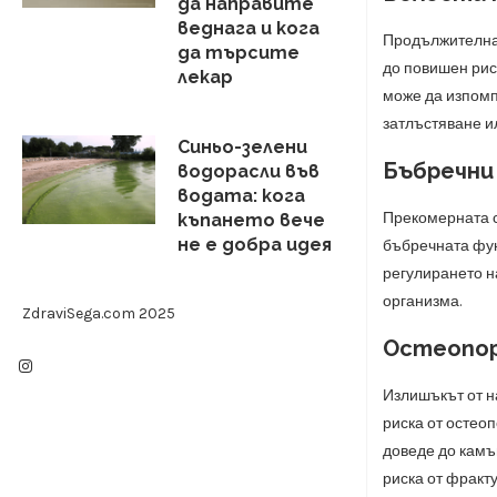
да направите
веднага и кога
Продължителнат
да търсите
до повишен рис
лекар
може да изпомпв
затлъстяване и
Синьо-зелени
Бъбречни
водорасли във
водата: кога
Прекомерната с
къпането вече
не е добра идея
бъбречната фун
регулирането н
организма.
ZdraviSega.com 2025
Остеопо
Излишъкът от на
риска от остео
доведе до камън
риска от фракту