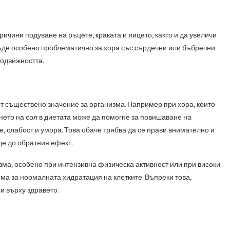
ричини подуване на ръцете, краката и лицето, както и да увеличи
бъде особено проблематично за хора със сърдечни или бъбречни
подвижността.
от съществено значение за организма. Например при хора, които
янето на сол в диетата може да помогне за повишаване на
, слабост и умора. Това обаче трябва да се прави внимателно и
де до обратния ефект.
ма, особено при интензивна физическа активност или при високи
ма за нормалната хидратация на клетките. Въпреки това,
и върху здравето.