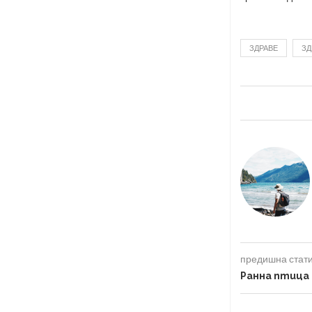
ЗДРАВЕ
ЗД
предишна стат
Ранна птица 