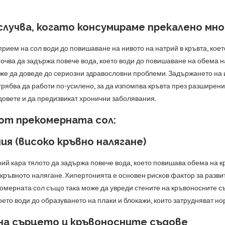
случва, когато консумираме прекалено мно
рием на сол води до повишаване на нивото на натрий в кръвта, кое
почва да задържа повече вода, което води до повишаване на обема н
оже да доведе до сериозни здравословни проблеми. Задържането на 
 трябва да работи по-усилено, за да изпомпва кръвта през разширени
довете и да предизвикат хронични заболявания.
от прекомерната сол:
я (високо кръвно налягане)
ий кара тялото да задържа повече вода, което повишава обема на кр
кръвното налягане. Хипертонията е основен рисков фактор за разв
омерната сол също така може да увреди стените на кръвоносните съ
ето води до образуването на плаки и блокажи, които затрудняват но
на сърцето и кръвоносните съдове