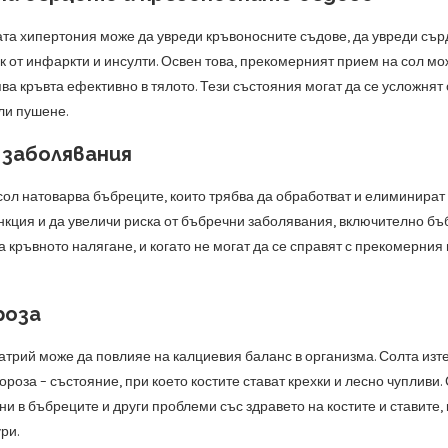
а хипертония може да увреди кръвоносните съдове, да увреди сърд
к от инфаркти и инсулти. Освен това, прекомерният прием на сол мо
а кръвта ефективно в тялото. Тези състояния могат да се усложнят 
ли пушене.
 заболявания
ол натоварва бъбреците, които трябва да обработват и елиминират
кция и да увеличи риска от бъбречни заболявания, включително бъб
а кръвното налягане, и когато не могат да се справят с прекомерния
роза
трий може да повлияе на калциевия баланс в организма. Солта изтег
пороза – състояние, при което костите стават крехки и лесно чупли
и в бъбреците и други проблеми със здравето на костите и ставите,
ри.