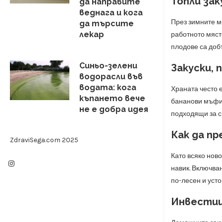
Топли зак
да направите
веднага и кога
През зимните м
да търсите
лекар
работното мяст
плодове са добъ
Синьо-зелени
Закуски, 
водорасли във
водата: кога
Храната често 
къпането вече
бананови мъфин
не е добра идея
подходящи за с
Как да пр
ZdraviSega.com 2025
Като всяко ново
навик. Включва
по-лесен и усто
Инвестиц