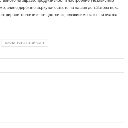
ственото ни здраве, продуктивност и настроение. Независимо
ме, влияе директно върху качеството на нашия ден. Затова нека
центрирани, по-сити и по-щастливи, независимо какво ни очаква
ХРАНИТЕЛНА СТОЙНОСТ