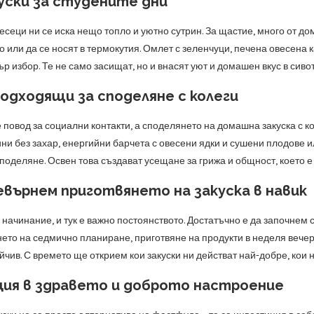
уски за студените дни
есеци ни се иска нещо топло и уютно сутрин. За щастие, много от д
о или да се носят в термокутия. Омлет с зеленчуци, печена овесена 
р избор. Те не само засищат, но и внасят уют и домашен вкус в сив
подходящи за споделяне с колеги
е повод за социални контакти, а споделянето на домашна закуска с к
и без захар, енергийни барчета с овесени ядки и сушени плодове ил
поделяне. Освен това създават усещане за грижа и общност, което е
евърнем приготвянето на закуска в навик
 начинание, и тук е важно постоянството. Достатъчно е да започнем 
нето на седмично планиране, приготвяне на продукти в неделя вече
йчив. С времето ще открием кои закуски ни действат най-добре, кои
ия в здравето и доброто настроение