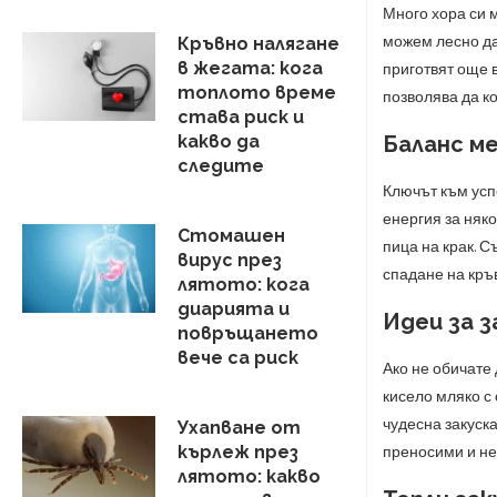
Много хора си м
можем лесно да 
Кръвно налягане
в жегата: кога
приготвят още в
топлото време
позволява да к
става риск и
Баланс м
какво да
следите
Ключът към усп
енергия за няк
Стомашен
пица на крак. 
вирус през
спадане на кръв
лятото: кога
диарията и
Идеи за з
повръщането
вече са риск
Ако не обичате 
кисело мляко с 
чудесна закуска
Ухапване от
кърлеж през
преносими и не
лятото: какво