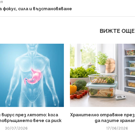
ия
а фокус, сила и възстановяване
ВИЖТЕ ОЩЕ
вирус през лятото: кога
Хранително отравяне през
повръщането вече са риск
да пазите храна
30/07/2026
17/06/2026