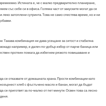
 времеемко. Истината е, че с малко предварително планиране,
мем със себе си в офиса. Голяма част от закуските могат да се
и леко затоплени сутринта. Това не само спестява време, но и ни
обавки.
и. Такава комбинация ни дава усещане за ситост и стабилна
 авокадо например, е далеч по-добър избор от парче баница или
чествен протеин помага да избегнем рязкото повишаване и
а да се отказвате от домашната храна. Прости комбинации като
ълнозърнест хляб с фъстъчено масло и банан, могат да бъдат
да се приготвят за по-малко от пет минути. Освен това са лесно
деня.