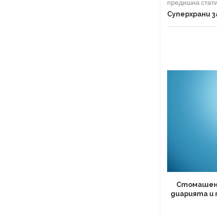
предишна стат
Суперхрани з
Стомашен 
диарията и 