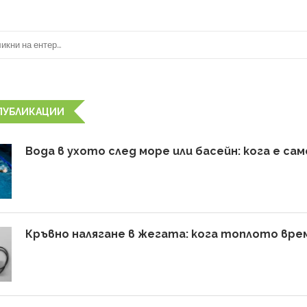
ПУБЛИКАЦИИ
Вода в ухото след море или басейн: кога е с
Кръвно налягане в жегата: кога топлото врем