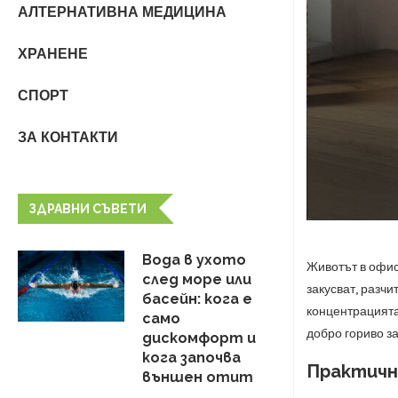
АЛТЕРНАТИВНА МЕДИЦИНА
ХРАНЕНЕ
СПОРТ
ЗА КОНТАКТИ
ЗДРАВНИ СЪВЕТИ
Вода в ухото
Животът в офис
след море или
закусват, разчи
басейн: кога е
концентрацията
само
добро гориво за
дискомфорт и
кога започва
Практичн
външен отит