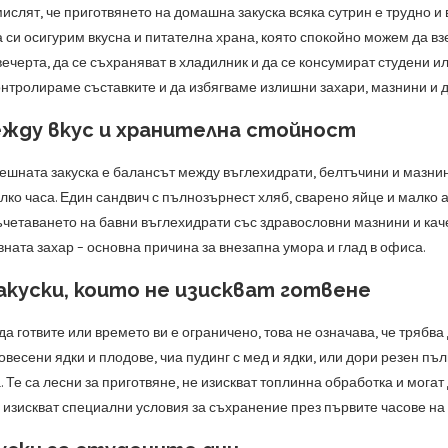
ислят, че приготвянето на домашна закуска всяка сутрин е трудно и
си осигурим вкусна и питателна храна, която спокойно можем да взе
ечерта, да се съхраняват в хладилник и да се консумират студени ил
онтролираме съставките и да избягваме излишни захари, мазнини и д
ежду вкус и хранителна стойност
ешната закуска е балансът между въглехидрати, белтъчини и мазнин
олко часа. Един сандвич с пълнозърнест хляб, сварено яйце и малко
Съчетаването на бавни въглехидрати със здравословни мазнини и ка
ната захар – основна причина за внезапна умора и глад в офиса.
акуски, които не изискват готвене
да готвите или времето ви е ограничено, това не означава, че трябв
овесени ядки и плодове, чиа пудинг с мед и ядки, или дори резен п
. Те са лесни за приготвяне, не изискват топлинна обработка и могат 
 изискват специални условия за съхранение през първите часове на 