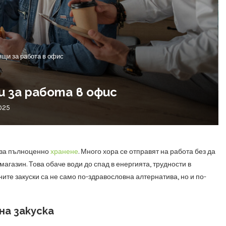
щи за работа в офис
 за работа в офис
025
е за пълноценно
хранене
. Много хора се отправят на работа без да
магазин. Това обаче води до спад в енергията, трудности в
те закуски са не само по-здравословна алтернатива, но и по-
на закуска