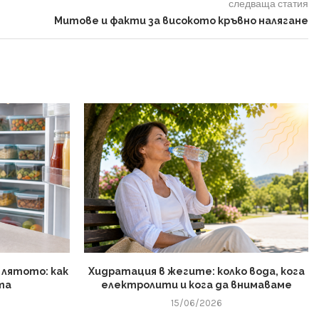
следваща статия
Митове и факти за високото кръвно налягане
 лятото: как
Хидратация в жегите: колко вода, кога
та
електролити и кога да внимаваме
15/06/2026