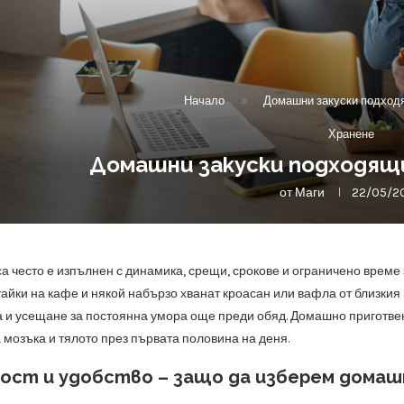
Начало
»
Домашни закуски подходя
Хранене
Домашни закуски подходящи
от
Маги
22/05/2
а често е изпълнен с динамика, срещи, срокове и ограничено врем
тайки на кафе и някой набързо хванат кроасан или вафла от близкия 
 и усещане за постоянна умора още преди обяд. Домашно приготвени
 мозъка и тялото през първата половина на деня.
ост и удобство – защо да изберем домаш