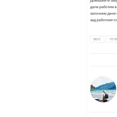
Домашните заку
дали работим в
започнем деня с
зад работния пл
ВКУС
ГОТ