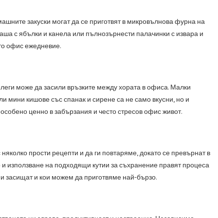
омашните закуски могат да се приготвят в микровълнова фурна на
каша с ябълки и канела или пълнозърнести палачинки с извара и
ото офис ежедневие.
олеги може да засили връзките между хората в офиса. Малки
и мини кишове със спанак и сирене са не само вкусни, но и
 особено ценно в забързания и често стресов офис живот.
с няколко прости рецепти и да ги повтаряме, докато се превърнат в
р и използване на подходящи кутии за съхранение правят процеса
 ни засищат и кои можем да приготвяме най-бързо.