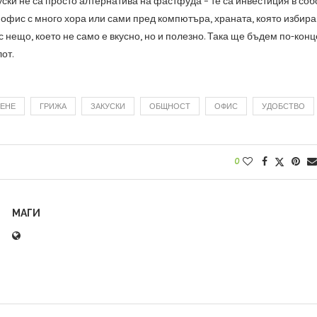
ски не са просто алтернатива на фастфуда – те са инвестиция в соб
 офис с много хора или сами пред компютъра, храната, която избира
 нещо, което не само е вкусно, но и полезно. Така ще бъдем по-кон
от.
ВЕНЕ
ГРИЖА
ЗАКУСКИ
ОБЩНОСТ
ОФИС
УДОБСТВО
0
МАГИ