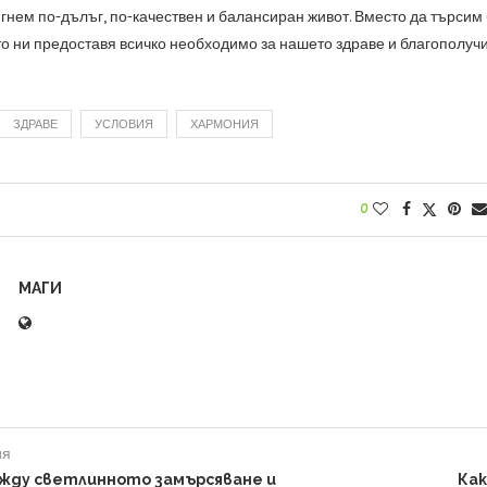
гнем по-дълъг, по-качествен и балансиран живот. Вместо да търси
то ни предоставя всичко необходимо за нашето здраве и благополучи
ЗДРАВЕ
УСЛОВИЯ
ХАРМОНИЯ
0
МАГИ
ия
жду светлинното замърсяване и
Как