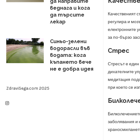
Качестве
да направите
веднага и кога
Качественият с
да търсите
лекар
регулира и моз
електронните у
за по-бързо за
Синьо-зелени
водорасли във
Стрес
водата: кога
къпането вече
Стресът е един 
не е добра идея
дихателните уп
медитация подо
при което се и
ZdraviSega.com 2025
Билколеч
Билколечението
заболявания и 
храносмилането