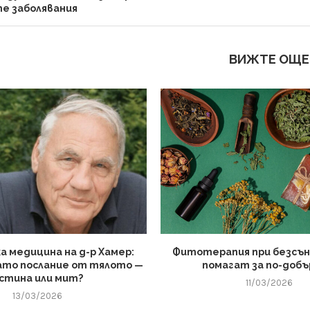
е заболявания
ВИЖТЕ ОЩЕ
а медицина на д-р Хамер:
Фитотерапия при безсъни
ато послание от тялото —
помагат за по-добъ
стина или мит?
11/03/2026
13/03/2026