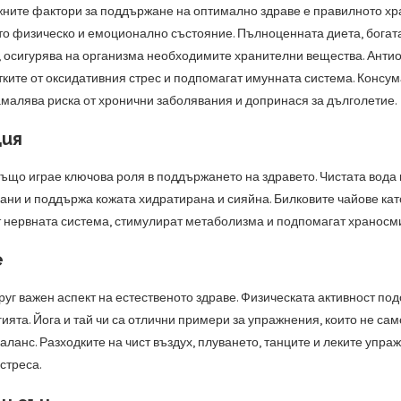
жните фактори за поддържане на оптимално здраве е правилното хран
о физическо и емоционално състояние. Пълноценната диета, богата 
, осигурява на организма необходимите хранителни вещества. Антиок
тките от оксидативния стрес и подпомагат имунната система. Консум
амалява риска от хронични заболявания и допринася за дълголетие.
ия
ъщо играе ключова роля в поддържането на здравето. Чистата вода 
ани и поддържа кожата хидратирана и сияйна. Билковите чайове кат
т нервната система, стимулират метаболизма и подпомагат храносм
е
руг важен аспект на естественото здраве. Физическата активност п
ията. Йога и тай чи са отлични примери за упражнения, които не с
баланс. Разходките на чист въздух, плуването, танците и леките уп
стреса.