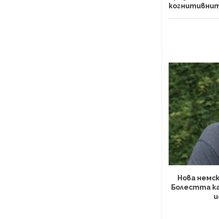
когнитивнит
Нова немск
Болестта к
и