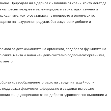
ене. Природата ни е дарила с изобилие от храни, които могат да
на пресни плодове и зеленчуци, цели зърна, ядки, семена и
сидантите, които се съдържат в плодовете и зеленчуците,
ацията на натурални продукти, без изкуствени добавки и
помага за детоксикацията на организма, подобрява функцията на
о лайка, мента и зелен чай допълнително подпомагат организма,
илането.
одобрява кръвообращението, засилва сърдечната дейност и
амо поддържат физическата форма, но и създават вътрешно
ражнения също допринасят за по-доброто здравословно състояние и