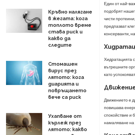
Един от най-ва
подобрят нашет
Кръвно налягане
в жегата: кога
чисти протеини
топлото време
предпазват кле
става риск и
консерванти, н
какво да
следите
Хидратац
Хидратацията с
Стомашен
вътрешните орг
вирус през
като успокоява
лятото: кога
диарията и
Движени
повръщането
вече са риск
Движението е д
повишава енерг
спокойствие и 
Ухапване от
кърлеж през
намаляване на 
лятото: какво