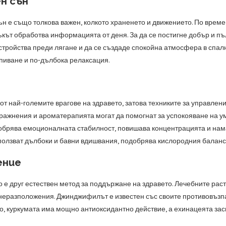
н сън
ън е също толкова важен, колкото храненето и движението. По време
ъкът обработва информацията от деня. За да се постигне добър и пъл
стройства преди лягане и да се създаде спокойна атмосфера в спалн
спиване и по-дълбока релаксация.
от най-големите врагове на здравето, затова техниките за управлен
ражнения и ароматерапията могат да помогнат за успокояване на ум
брява емоционалната стабилност, повишава концентрацията и нама
зползват дълбоки и бавни вдишвания, подобрява кислородния баланс
ение
 е друг естествен метод за поддържане на здравето. Лечебните раст
неразположения. Джинджифилът е известен със своите противовъзпа
, куркумата има мощно антиоксидантно действие, а ехинацеята зас