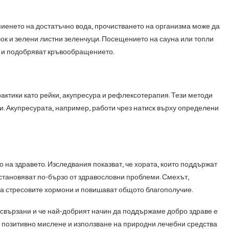
иенето на достатъчно вода, прочистването на организма може да
ок и зелени листни зеленчуци. Посещението на сауна или топли
е и подобряват кръвообращението.
актики като рейки, акупресура и рефлексотерапия. Тези методи
. Акупресурата, например, работи чрез натиск върху определени
на здравето. Изследвания показват, че хората, които поддържат
зстановяват по-бързо от здравословни проблеми. Смехът,
на стресовите хормони и повишават общото благополучие.
мосвързани и че най-добрият начин да поддържаме добро здраве е
, позитивно мислене и използване на природни лечебни средства