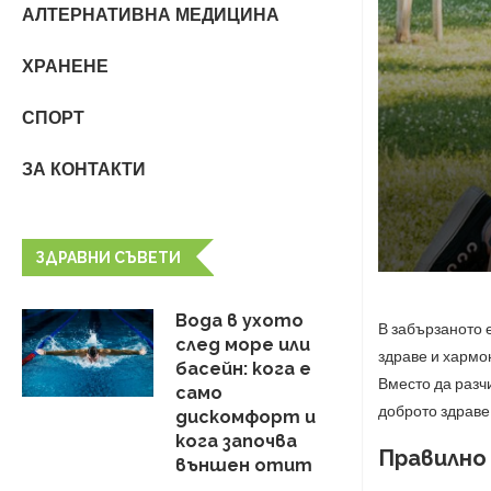
АЛТЕРНАТИВНА МЕДИЦИНА
ХРАНЕНЕ
СПОРТ
ЗА КОНТАКТИ
ЗДРАВНИ СЪВЕТИ
Вода в ухото
В забързаното 
след море или
здраве и хармон
басейн: кога е
Вместо да разч
само
доброто здраве
дискомфорт и
кога започва
Правилно
външен отит