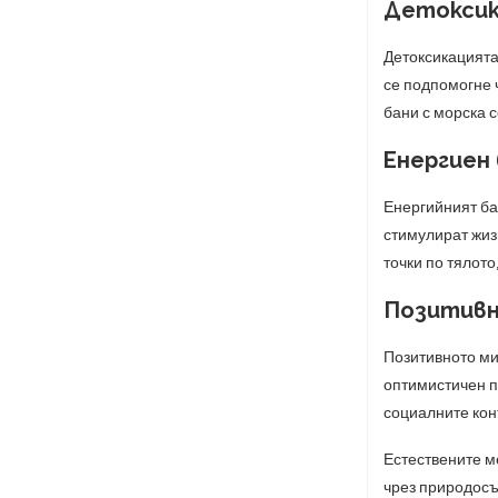
Детоксик
Детоксикацията
се подпомогне 
бани с морска 
Енергиен
Енергийният ба
стимулират жиз
точки по тялото
Позитивн
Позитивното ми
оптимистичен п
социалните кон
Естествените м
чрез природосъ