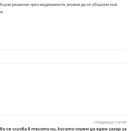
м бързи решения чрез медикаменти, можем да се обърнем към
е.
следваща статия
во се случва в тялото ни, когато спрем да ядем захар за