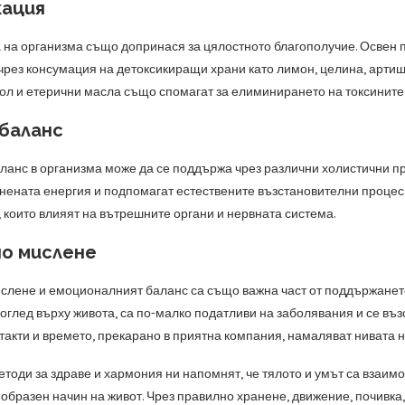
ация
 на организма също допринася за цялостното благополучие. Освен п
чрез консумация на детоксикиращи храни като лимон, целина, артиш
сол и етерични масла също спомагат за елиминирането на токсинит
 баланс
ланс в организма може да се поддържа чрез различни холистични пр
нената енергия и подпомагат естествените възстановителни процеси
, които влияят на вътрешните органи и нервната система.
о мислене
слене и емоционалният баланс са също важна част от поддържането 
оглед върху живота, са по-малко податливи на заболявания и се въ
такти и времето, прекарано в приятна компания, намаляват нивата 
етоди за здраве и хармония ни напомнят, че тялото и умът са взаи
образен начин на живот. Чрез правилно хранене, движение, почивка