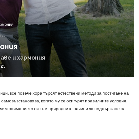
армония
ина
мония
аве и хармония
025
ци, все повече хора търсят естествени методи за постигане на
 самовъзстановява, когато му се осигурят правилните условия.
сочим вниманието си към природните начини за поддържане на