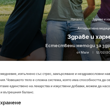
Начало
»
Здраве и х
Алтернативна медиц
Здраве и хар
Естествени методи за здр
от
Маги
12/02/2
ежедневие, изпълнено със стрес, замърсяване и нездравословни нави
ия. Човешкото тяло е сложна система, която има способността да се
итаме единствено на лекарства и изкуствени добавки, можем да на
 и вътрешния баланс.
 хранене