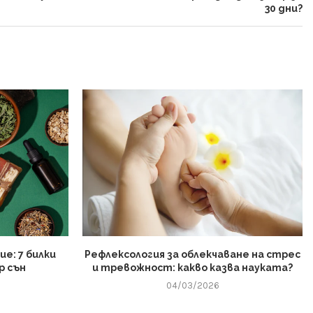
30 дни?
е: 7 билки
Рефлексология за облекчаване на стрес
р сън
и тревожност: какво казва науката?
04/03/2026