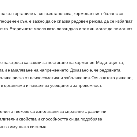
 на сън организмът се възстановява, хормоналният баланс се
ноценен сън, е важно да се спазва редовен режим, да се избягват
ята. Етеричните масла като лавандула и тамян могат да помогнат
ие на стреса са важни за постигане на хармония. Медитацията,
а и намаляване на напрежението. Доказано е, че редовната
лява риска от психосоматични заболявания. Осъзнатото дишане,
 в организма и намалява усещането за тревожност.
ения от векове са използвани за справяне с различни
лителни свойства и способността си да подобрява
илва имунната система.