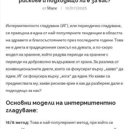
рискове и подходящо ли е за вас?
от
Маги
10/07/2025
Интермитентното гладуване (ИГ), или периодично гладуване,
се превърна в една от най-популярните тенденции в областта
на здравето и благосъстоянието през последните години. Това
не е диета в традиционния смисъл на думата, а по-скоро
модел на хранене, който редува периоди на хранене с
периоди на доброволно въздържане от храна. За разлика от
конвенционалните диети, които се фокусират върху „какво“ да
ядем, ИГ се фокусира върху „кога“ да ядем. Но какви са
предимствата му, какви рискове крие и как да разберем дали е
подходящо за нас?
Основни модели на интермитентно
гладуване:
16/8 метод:
Това е най-популярният метод, при който се