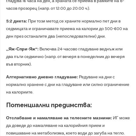
гладува 16 часа на ден, а храната се приема в рамките на 8-
часов прозорец (напр. от 12:00 до 20:00 ч.).
5:2 диета:
При този метод се храните нормално пет дни в
седмицата и ограничавате приема на калории до 500-600 на
ден през останалите два (непоследователни) дни.
„Яж-Спри-Яж“:
Включва 24-часово гладуване веднъж или
два пъти седмично (напр. от вечеря в понеделник до вечеря
във вторник).
Алтернативно дневно гладуване:
Редуване на дни с
нормално хранене с дни на гладуване или силно ограничение
на калориите.
Потенциални предимства:
Отслабване и намаляване на телесните мазнини:
ИГ може
да доведе до намаляване на калорийния прием и
повишаване на метаболизма, което води до загуба на тегло.