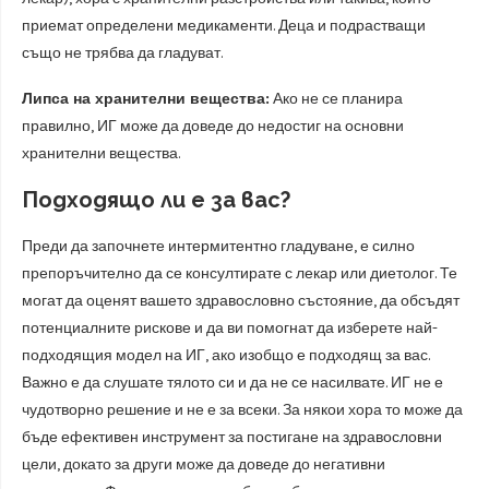
приемат определени медикаменти. Деца и подрастващи
също не трябва да гладуват.
Липса на хранителни вещества:
Ако не се планира
правилно, ИГ може да доведе до недостиг на основни
хранителни вещества.
Подходящо ли е за вас?
Преди да започнете интермитентно гладуване, е силно
препоръчително да се консултирате с лекар или диетолог. Те
могат да оценят вашето здравословно състояние, да обсъдят
потенциалните рискове и да ви помогнат да изберете най-
подходящия модел на ИГ, ако изобщо е подходящ за вас.
Важно е да слушате тялото си и да не се насилвате. ИГ не е
чудотворно решение и не е за всеки. За някои хора то може да
бъде ефективен инструмент за постигане на здравословни
цели, докато за други може да доведе до негативни