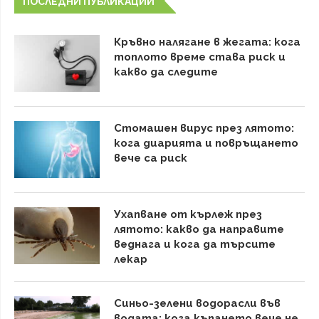
ПОСЛЕДНИ ПУБЛИКАЦИИ
Кръвно налягане в жегата: кога
топлото време става риск и
какво да следите
Стомашен вирус през лятото:
кога диарията и повръщането
вече са риск
Ухапване от кърлеж през
лятото: какво да направите
веднага и кога да търсите
лекар
Синьо-зелени водорасли във
водата: кога къпането вече не