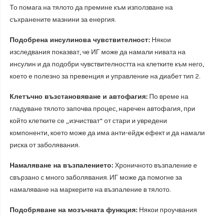
То помага на тялото да премине към използване на
съхранените мазнини за енергия.
Подобрена инсулинова чувствителност:
Някои
изследвания показват, че ИГ може да намали нивата на
инсулин и да подобри чувствителността на клетките към него,
което е полезно за превенция и управление на диабет тип 2.
Клетъчно възстановяване и автофагия:
По време на
гладуване тялото започва процес, наречен автофагия, при
който клетките се „изчистват“ от стари и увредени
компоненти, което може да има анти-ейдж ефект и да намали
риска от заболявания.
Намаляване на възпалението:
Хроничното възпаление е
свързано с много заболявания. ИГ може да помогне за
намаляване на маркерите на възпаление в тялото.
Подобряване на мозъчната функция:
Някои проучвания