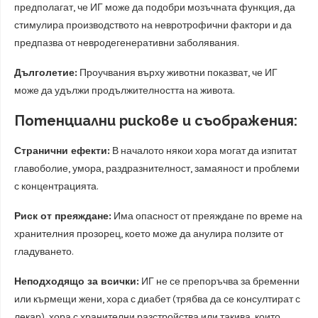
предполагат, че ИГ може да подобри мозъчната функция, да
стимулира производството на невротрофични фактори и да
предпазва от невродегенеративни заболявания.
Дълголетие:
Проучвания върху животни показват, че ИГ
може да удължи продължителността на живота.
Потенциални рискове и съображения:
Странични ефекти:
В началото някои хора могат да изпитат
главоболие, умора, раздразнителност, замаяност и проблеми
с концентрацията.
Риск от преяждане:
Има опасност от преяждане по време на
хранителния прозорец, което може да анулира ползите от
гладуването.
Неподходящо за всички:
ИГ не се препоръчва за бременни
или кърмещи жени, хора с диабет (трябва да се консултират с
лекар), хора с хранителни разстройства или такива, които