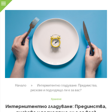
Начало
»
Интермитентно гладуване: Предимства,
рискове и подходящо ли е за вас?
Хранене
Интермитентно гладуване: Предимства,