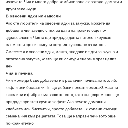
изпечете. Чия е много добре комбинирана с авокадо, домати и
други зеленчуци.
В овесени ядки или мюсли
Ако сте любители на овесени ядки за закуска, можете да
добавите чия заедно с тях, за да ги направите още по-
здравословни. Чията ще придаде допълнителен хрупкав
елемент и ще ви осигури по-дълго усещане за ситост.
Смесете я с овесени ядки, мляко, плодове и ядки за вкусна и
питателна закуска, която ще ви осигури енергия през целия
ден.
Чия в печива
Чия може да бъде добавена и в различни печива, като хляб,
кифли или бисквитки. Тя ще добави полезни омега-3 мастни
киселини и фибри към вашето тесто, като същевременно ще
придаде приятен хрупкав ефект. Ако печете домашни
хлебчета или бисквитки, просто добавете 1-2 супени лъжици
семена чия към рецептата. Това ще направи печивото още
по-хранително.