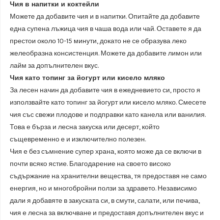
Чия в напитки и коктейли
Можете да добавите чия и в напитки. Опитайте да добавите
една супена лъжица чия в чаша вода или чай. Оставете я да
престои около 10-15 минути, докато не се образува леко
желеобразна консистенция. Можете да добавите лимон или
лайм за допълнителен вкус.
Чия като топинг за йогурт или кисело мляко
За лесен начин да добавите чия в ежедневието си, просто я
използвайте като топинг за йогурт или кисело мляко. Смесете
чия със свежи плодове и подправки като канела или ванилия.
Това е бърза и лесна закуска или десерт, който
същевременно е и изключително полезен.
Чия е без съмнение супер храна, която може да се включи в
почти всяко ястие. Благодарение на своето високо
съдържание на хранителни вещества, тя предоставя не само
енергия, но и многобройни ползи за здравето. Независимо
дали я добавяте в закуската си, в смути, салати, или печива,
чия е лесна за включване и предоставя допълнителен вкус и