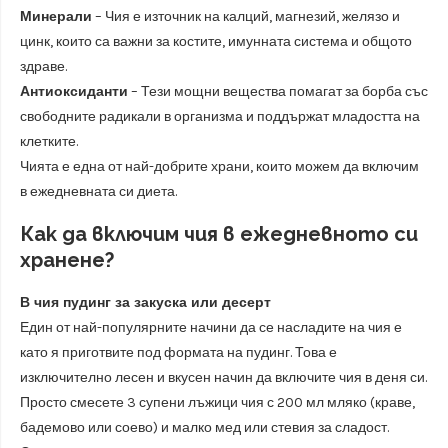
Минерали
– Чия е източник на калций, магнезий, желязо и
цинк, които са важни за костите, имунната система и общото
здраве.
Антиоксиданти
– Тези мощни вещества помагат за борба със
свободните радикали в организма и поддържат младостта на
клетките.
Чията е една от най-добрите храни, които можем да включим
в ежедневната си диета.
Как да включим чия в ежедневното си
хранене?
В чия пудинг за закуска или десерт
Един от най-популярните начини да се насладите на чия е
като я приготвите под формата на пудинг. Това е
изключително лесен и вкусен начин да включите чия в деня си.
Просто смесете 3 супени лъжици чия с 200 мл мляко (краве,
бадемово или соево) и малко мед или стевия за сладост.