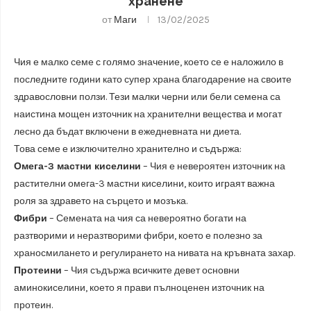
хранене
от
Маги
13/02/2025
Чия е малко семе с голямо значение, което се е наложило в
последните години като супер храна благодарение на своите
здравословни ползи. Тези малки черни или бели семена са
наистина мощен източник на хранителни вещества и могат
лесно да бъдат включени в ежедневната ни диета.
Това семе е изключително хранително и съдържа:
Омега-3 мастни киселини
– Чия е невероятен източник на
растителни омега-3 мастни киселини, които играят важна
роля за здравето на сърцето и мозъка.
Фибри
– Семената на чия са невероятно богати на
разтворими и неразтворими фибри, което е полезно за
храносмилането и регулирането на нивата на кръвната захар.
Протеини
– Чия съдържа всичките девет основни
аминокиселини, което я прави пълноценен източник на
протеин.