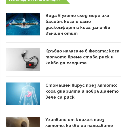
Вода в ухото след море или
басейн: кога е само
дискомфорт и кога започва
външен отит
Кръвно налягане в жегата: кога
топлото време става риск и
какво да следите
Стомашен вирус през лятото:
кога диарията и повръщането
вече са риск
Ухапване от кърлеж през
лятото: какво да направите