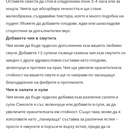
Оставете сместа да стои в хладилника поне 3-4 часа или за
нощта. Чията ще абсорбира течността и ще стане
желеобразна, създавайки текстура, която е много подобна на
пудинг. Можете да добавите плодове, ядки или шоколадови
стърготини за допълнителен вкус.
Добавете чия в смутита
Чия може да бъде чудесно допълнение към вашето любимо
смути. Добавете 1-2 супени лъжици семена чия към смутито си
заедно с други здравословни съставки като плодове,
зеленчуци и протеин на прах. Чия ще увеличи хранителната
стойност на вашето смути и ще го направи по-засищащо
благодарение на фибрите и протеините.
Чия в салати и супи
Чия може да бъде чудесен добавка към различни салати и
супи. Смесете я със зеленчуци или добавете в супи, за да
увеличите хранителната им стойност. Също така, може да я
използвате като „панираща“ съставка за различни ястия –
просто я овкусете и поръсете върху ястия, преди да ги