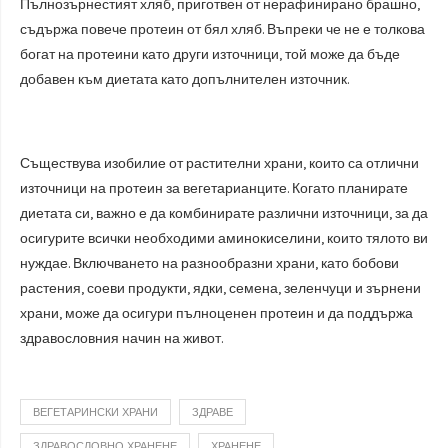
Пълнозърнестият хляб, приготвен от нерафинирано брашно,
съдържа повече протеин от бял хляб. Въпреки че не е толкова
богат на протеини като други източници, той може да бъде
добавен към диетата като допълнителен източник.
Съществува изобилие от растителни храни, които са отлични
източници на протеин за вегетарианците. Когато планирате
диетата си, важно е да комбинирате различни източници, за да
осигурите всички необходими аминокиселини, които тялото ви
нуждае. Включването на разнообразни храни, като бобови
растения, соеви продукти, ядки, семена, зеленчуци и зърнени
храни, може да осигури пълноценен протеин и да поддържа
здравословния начин на живот.
ВЕГЕТАРИНСКИ ХРАНИ
ЗДРАВЕ
ЗДРАВОСЛОВНО ХРАНЕНЕ
ХРАНЕНЕ