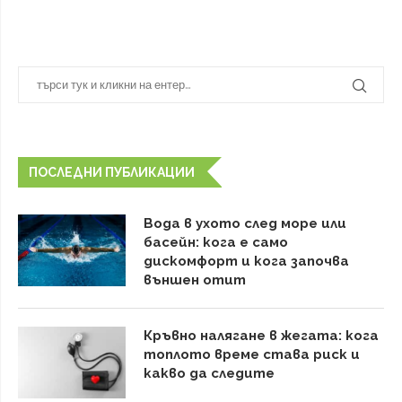
ПОСЛЕДНИ ПУБЛИКАЦИИ
Вода в ухото след море или
басейн: кога е само
дискомфорт и кога започва
външен отит
Кръвно налягане в жегата: кога
топлото време става риск и
какво да следите