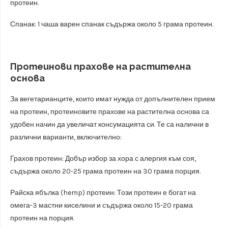
протеин.
Спанак: 1 чаша варен спанак съдържа около 5 грама протеин.
Протеинови прахове на растителна
основа
За вегетарианците, които имат нужда от допълнителен прием
на протеин, протеиновите прахове на растителна основа са
удобен начин да увеличат консумацията си. Те са налични в
различни варианти, включително:
Грахов протеин: Добър избор за хора с алергия към соя,
съдържа около 20-25 грама протеин на 30 грама порция.
Райска ябълка (hemp) протеин: Този протеин е богат на
омега-3 мастни киселини и съдържа около 15-20 грама
протеин на порция.