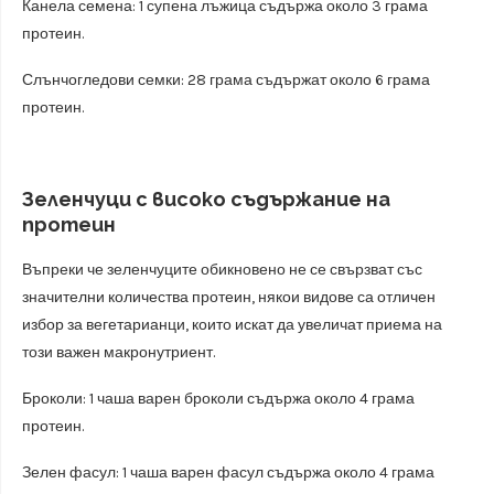
Канела семена: 1 супена лъжица съдържа около 3 грама
протеин.
Слънчогледови семки: 28 грама съдържат около 6 грама
протеин.
Зеленчуци с високо съдържание на
протеин
Въпреки че зеленчуците обикновено не се свързват със
значителни количества протеин, някои видове са отличен
избор за вегетарианци, които искат да увеличат приема на
този важен макронутриент.
Броколи: 1 чаша варен броколи съдържа около 4 грама
протеин.
Зелен фасул: 1 чаша варен фасул съдържа около 4 грама