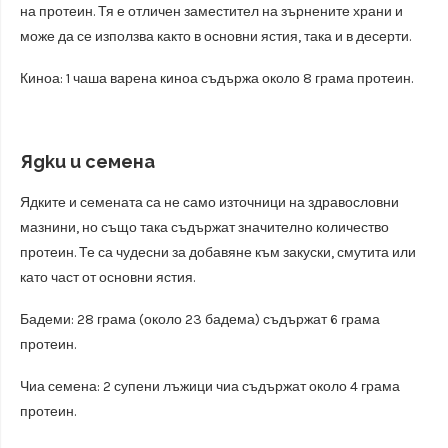
на протеин. Тя е отличен заместител на зърнените храни и
може да се използва както в основни ястия, така и в десерти.
Киноа: 1 чаша варена киноа съдържа около 8 грама протеин.
Ядки и семена
Ядките и семената са не само източници на здравословни
мазнини, но също така съдържат значително количество
протеин. Те са чудесни за добавяне към закуски, смутита или
като част от основни ястия.
Бадеми: 28 грама (около 23 бадема) съдържат 6 грама
протеин.
Чиа семена: 2 супени лъжици чиа съдържат около 4 грама
протеин.