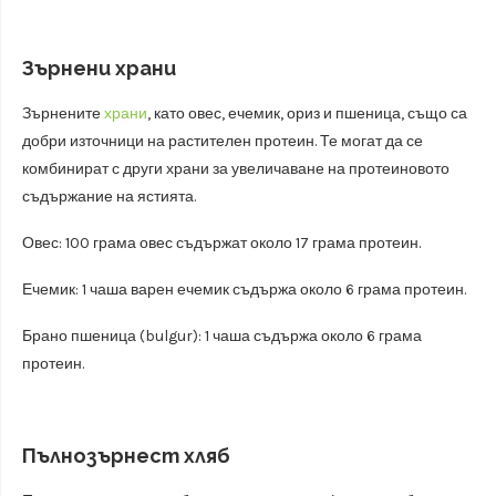
Зърнени храни
Зърнените
храни
, като овес, ечемик, ориз и пшеница, също са
добри източници на растителен протеин. Те могат да се
комбинират с други храни за увеличаване на протеиновото
съдържание на ястията.
Овес: 100 грама овес съдържат около 17 грама протеин.
Ечемик: 1 чаша варен ечемик съдържа около 6 грама протеин.
Брано пшеница (bulgur): 1 чаша съдържа около 6 грама
протеин.
Пълнозърнест хляб