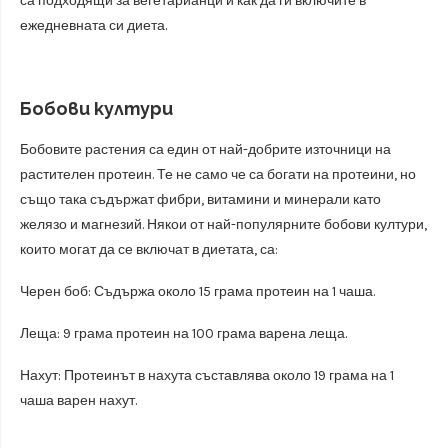
са подходящи за вегетарианци и как да ги включите в
ежедневната си диета.
Бобови култури
Бобовите растения са един от най-добрите източници на
растителен протеин. Те не само че са богати на протеини, но
също така съдържат фибри, витамини и минерали като
желязо и магнезий. Някои от най-популярните бобови култури,
които могат да се включат в диетата, са:
Черен боб: Съдържа около 15 грама протеин на 1 чаша.
Леща: 9 грама протеин на 100 грама варена леща.
Нахут: Протеинът в нахута съставлява около 19 грама на 1
чаша варен нахут.