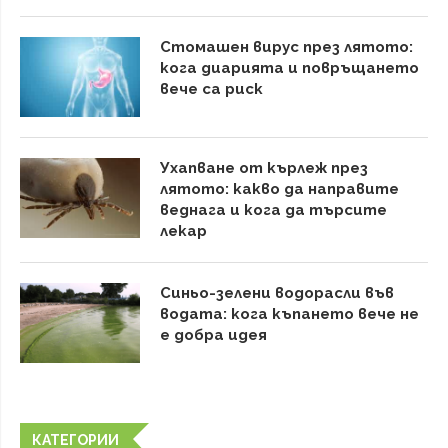
Стомашен вирус през лятото:
кога диарията и повръщането
вече са риск
Ухапване от кърлеж през
лятото: какво да направите
веднага и кога да търсите
лекар
Синьо-зелени водорасли във
водата: кога къпането вече не
е добра идея
КАТЕГОРИИ