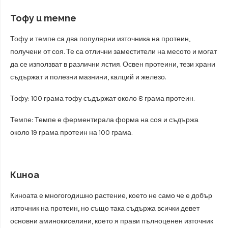
Тофу и темпе
Тофу и темпе са два популярни източника на протеин,
получени от соя. Те са отлични заместители на месото и могат
да се използват в различни ястия. Освен протеини, тези храни
съдържат и полезни мазнини, калций и железо.
Тофу: 100 грама тофу съдържат около 8 грама протеин.
Темпе: Темпе е ферментирала форма на соя и съдържа
около 19 грама протеин на 100 грама.
Киноа
Киноата е многогодишно растение, което не само че е добър
източник на протеин, но също така съдържа всички девет
основни аминокиселини, което я прави пълноценен източник