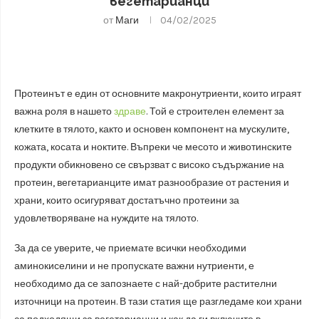
вегетарианци
от
Маги
04/02/2025
Протеинът е един от основните макронутриенти, които играят
важна роля в нашето
здраве
. Той е строителен елемент за
клетките в тялото, както и основен компонент на мускулите,
кожата, косата и ноктите. Въпреки че месото и животинските
продукти обикновено се свързват с високо съдържание на
протеин, вегетарианците имат разнообразие от растения и
храни, които осигуряват достатъчно протеини за
удовлетворяване на нуждите на тялото.
За да се уверите, че приемате всички необходими
аминокиселини и не пропускате важни нутриенти, е
необходимо да се запознаете с най-добрите растителни
източници на протеин. В тази статия ще разгледаме кои храни