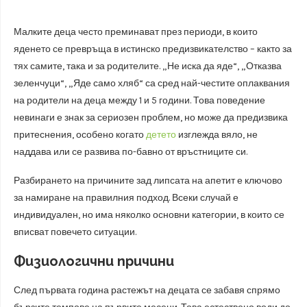
Малките деца често преминават през периоди, в които
яденето се превръща в истинско предизвикателство – както за
тях самите, така и за родителите. „Не иска да яде“, „Отказва
зеленчуци“, „Яде само хляб“ са сред най-честите оплаквания
на родители на деца между 1 и 5 години. Това поведение
невинаги е знак за сериозен проблем, но може да предизвика
притеснения, особено когато
детето
изглежда вяло, не
наддава или се развива по-бавно от връстниците си.
Разбирането на причините зад липсата на апетит е ключово
за намиране на правилния подход. Всеки случай е
индивидуален, но има няколко основни категории, в които се
вписват повечето ситуации.
Физиологични причини
След първата година растежът на децата се забавя спрямо