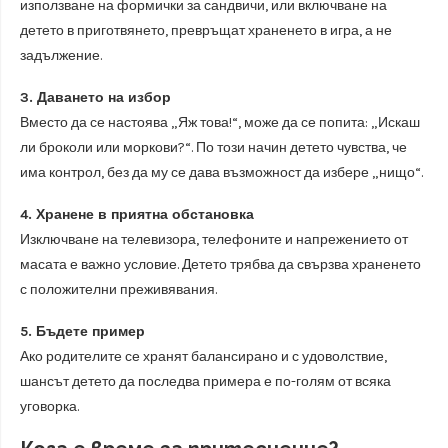
използване на формички за сандвичи, или включване на
детето в приготвянето, превръщат храненето в игра, а не
задължение.
3. Даването на избор
Вместо да се настоява „Яж това!“, може да се попита: „Искаш
ли броколи или моркови?“. По този начин детето чувства, че
има контрол, без да му се дава възможност да избере „нищо“.
4. Хранене в приятна обстановка
Изключване на телевизора, телефоните и напрежението от
масата е важно условие. Детето трябва да свързва храненето
с положителни преживявания.
5. Бъдете пример
Ако родителите се хранят балансирано и с удоволствие,
шансът детето да последва примера е по-голям от всяка
уговорка.