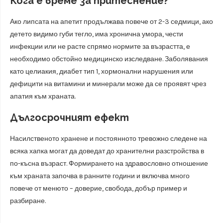
Кога е време за притеснение?
Ако липсата на апетит продължава повече от 2-3 седмици, ако
детето видимо губи тегло, има хронична умора, чести
инфекции или не расте спрямо нормите за възрастта, е
необходимо обстойно медицинско изследване. Заболявания
като целиакия, диабет тип 1, хормонални нарушения или
дефицити на витамини и минерали може да се проявят чрез
апатия към храната.
Дългосрочният ефект
Насилственото хранене и постоянното тревожно следене на
всяка хапка могат да доведат до хранителни разстройства в
по-късна възраст. Формирането на здравословно отношение
към храната започва в ранните години и включва много
повече от менюто – доверие, свобода, добър пример и
разбиране.