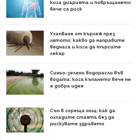
кога диарията и повръщането
вече са риск
Ухапване от кърлеж през
лятото: какво да направите
веднага и кога да търсите
лекар
Синьо-зелени водорасли във
водата: кога къпането вече не
е добра идея
Сън в гореща нощ: как да
охладите стаята без да
рискувате здравето