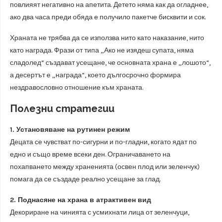
повлияят негативно на апетита. Детето няма как да огладнее,
ако два часа преди обяда е получило пакетче бисквити и сок.
Храната не трябва да се използва нито като наказание, нито
като награда. Фрази от типа „Ако не изядеш супата, няма
сладолед“ създават усещане, че основната храна е „лошото“,
а десертът е „награда“, което дългосрочно формира
нездравословно отношение към храната.
Полезни стратегии
1. Установяване на рутинен режим
Децата се чувстват по-сигурни и по-гладни, когато ядат по
едно и също време всеки ден. Ограничаването на
похапването между храненията (освен плод или зеленчук)
помага да се създаде реално усещане за глад.
2. Поднасяне на храна в атрактивен вид
Декориране на чинията с усмихнати лица от зеленчуци,