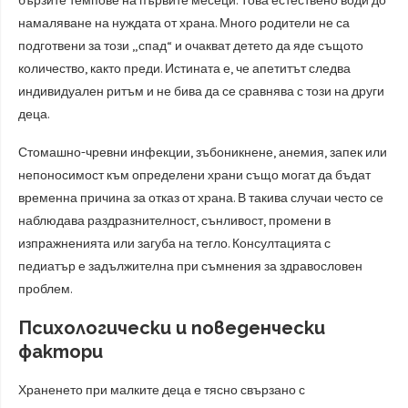
бързите темпове на първите месеци. Това естествено води до
намаляване на нуждата от храна. Много родители не са
подготвени за този „спад“ и очакват детето да яде същото
количество, както преди. Истината е, че апетитът следва
индивидуален ритъм и не бива да се сравнява с този на други
деца.
Стомашно-чревни инфекции, зъбоникнене, анемия, запек или
непоносимост към определени храни също могат да бъдат
временна причина за отказ от храна. В такива случаи често се
наблюдава раздразнителност, сънливост, промени в
изпражненията или загуба на тегло. Консултацията с
педиатър е задължителна при съмнения за здравословен
проблем.
Психологически и поведенчески
фактори
Храненето при малките деца е тясно свързано с