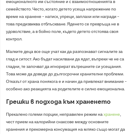
емоционалното им състояние и с взаимоотношенията в
семейството. Често, когато детето усеща напрежение по
време на хранене – натиск, упреци, заплахи или награди –
това предизвиква отблъскване. Яденето се превръща не в
удоволствие, а в бойно поле, където детето отстоява своя
контрол.
Малките деца все още учат как да разпознават сигналите за
глад и ситост. Ако бъдат насилвани да ядат, въпреки че не са
гладни, те започват да игнорират вътрешните си усещания.
Това може да доведе до дългосрочни хранителни проблеми.
Отказът от храна понякога е и начин да привлекат внимание –
особено ако реакцията на родителите е силно емоционална.
Грешки в подхода към храненето
Прекалено големи порции, неправилен режим на
хранене
,
чест прием на калорийни снаксове между основните
хранения и прекомерна консумация на мляко също могат да