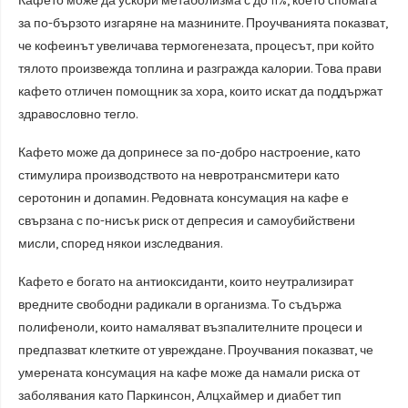
Кафето може да ускори метаболизма с до 11%, което спомага
за по-бързото изгаряне на мазнините. Проучванията показват,
че кофеинът увеличава термогенезата, процесът, при който
тялото произвежда топлина и разгражда калории. Това прави
кафето отличен помощник за хора, които искат да поддържат
здравословно тегло.
Кафето може да допринесе за по-добро настроение, като
стимулира производството на невротрансмитери като
серотонин и допамин. Редовната консумация на кафе е
свързана с по-нисък риск от депресия и самоубийствени
мисли, според някои изследвания.
Кафето е богато на антиоксиданти, които неутрализират
вредните свободни радикали в организма. То съдържа
полифеноли, които намаляват възпалителните процеси и
предпазват клетките от увреждане. Проучвания показват, че
умерената консумация на кафе може да намали риска от
заболявания като Паркинсон, Алцхаймер и диабет тип