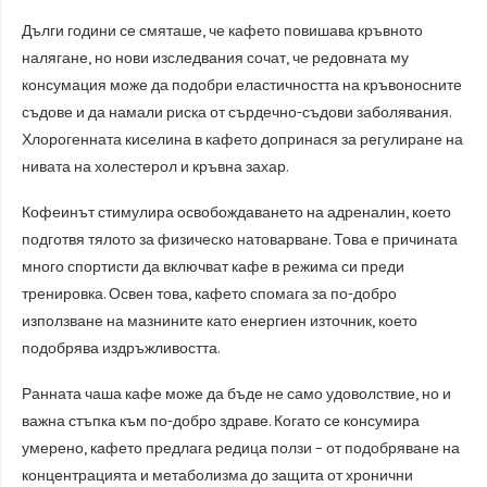
Дълги години се смяташе, че кафето повишава кръвното
налягане, но нови изследвания сочат, че редовната му
консумация може да подобри еластичността на кръвоносните
съдове и да намали риска от сърдечно-съдови заболявания.
Хлорогенната киселина в кафето допринася за регулиране на
нивата на холестерол и кръвна захар.
Кофеинът стимулира освобождаването на адреналин, което
подготвя тялото за физическо натоварване. Това е причината
много спортисти да включват кафе в режима си преди
тренировка. Освен това, кафето спомага за по-добро
използване на мазнините като енергиен източник, което
подобрява издръжливостта.
Ранната чаша кафе може да бъде не само удоволствие, но и
важна стъпка към по-добро здраве. Когато се консумира
умерено, кафето предлага редица ползи – от подобряване на
концентрацията и метаболизма до защита от хронични