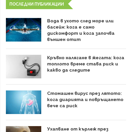
ПОСЛЕДНИ ПУБЛИКАЦИИ
Вода в ухото след море или
басейн: кога е само
дискомфорт и кога започва
външен отит
Кръвно налягане в жегата: кога
топлото време става риск и
какво да следите
Стомашен вирус през лятото:
кога диарията и повръщането
вече са риск
Ухапване от кърлеж през