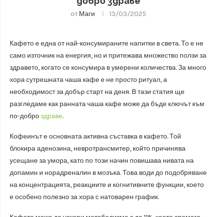
добро здраве
от
Маги
13/03/2025
Кафето е една от най-консумираните напитки в света. То е не
само източник на енергия, но и притежава множество ползи за
здравето, когато се консумира в умерени количества. За много
хора сутрешната чаша кафе е не просто ритуал, а
необходимост за добър старт на деня. В тази статия ще
разгледаме как ранната чаша кафе може да бъде ключът към
по-добро
здраве
.
Кофеинът е основната активна съставка в кафето. Той
блокира аденозина, невротрансмитер, който причинява
усещане за умора, като по този начин повишава нивата на
допамин и норадреналин в мозъка. Това води до подобряване
на концентрацията, реакциите и когнитивните функции, което
е особено полезно за хора с натоварен график.