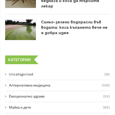
веднага и кога да търсите
лекар
Синьо-зелени водорасли във
водата: кога къпането вече не
е добра идея
КАТЕГОРИИ
Uncategorized
(16)
Алтернативна медицина
(108)
Емоционално здраве
(93)
Майка и дете
(85)