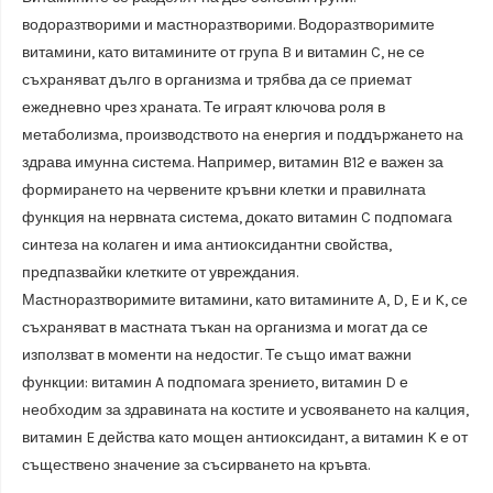
водоразтворими и мастноразтворими. Водоразтворимите
витамини, като витамините от група B и витамин C, не се
съхраняват дълго в организма и трябва да се приемат
ежедневно чрез храната. Те играят ключова роля в
метаболизма, производството на енергия и поддържането на
здрава имунна система. Например, витамин B12 е важен за
формирането на червените кръвни клетки и правилната
функция на нервната система, докато витамин C подпомага
синтеза на колаген и има антиоксидантни свойства,
предпазвайки клетките от увреждания.
Мастноразтворимите витамини, като витамините A, D, E и K, се
съхраняват в мастната тъкан на организма и могат да се
използват в моменти на недостиг. Те също имат важни
функции: витамин A подпомага зрението, витамин D е
необходим за здравината на костите и усвояването на калция,
витамин E действа като мощен антиоксидант, а витамин K е от
съществено значение за съсирването на кръвта.