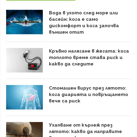
Вода в ухото след море или
басейн: кога е само
дискомфорт и кога започва
външен отит
Кръвно налягане в жегата: кога
топлото време става риск и
какво да следите
Стомашен вирус през лятото:
кога диарията и повръщането
вече са риск
Ухапване от кърлеж през
лятото: какво да направите