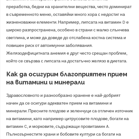
преработка, бедни на хранителни вещества, често доминират
в съвременното меню, оставяйки много хора с недостиг на
жизненоважни елементи. Например, липсата на витамин D е
широко разпространена, особено в страни с малко слънчева
светлина, и може да доведе до отслабена костна система и
повишен риск от автоимунни заболявания.
Желязодефицитната анемия е друг често срещан проблем,
който се свързва с липсата на достатъчно желязо в диетата.
Как да осигурим благоприятен прием
на витамини и минерали
Здравословното и разнообразно хранене е най-добрият
начин да се осигури адекватен прием на витамини и
минерали. Пресните плодове и зеленчуци са отличен източник
на витамини, като например цитрусовите плодове, богати на
витамин C, и морковите, съдържащи провитамин A.
Пълнозърнестите храни и бобовите култури са богати на