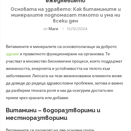
ежедневието
Основата на здравето: Как витамините и
минералите подпомагат тялото и ума ни
всеки ден
от
Маги
13/12/2024
Витамините и минералите са основополагащи за доброто
здраве
и правилното функциониране на организма. Те
участват в множество биохимични процеси, които поддържат
жизнеността, енергията и устойчивостта на тялото към
заболявания. Липсата на тези жизненоважни елементи може
да доведе до редица здравословни проблеми, затова е важно
да разберем тяхната роля и как да осигурим достатъчен
прием чрез храната или добавки.
Витамини – водоразтворими и
местноразтворими
Витамините се разделят на две основни групи: