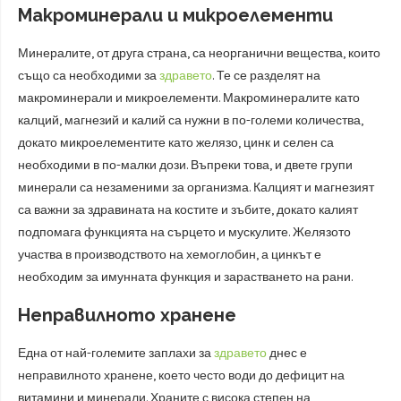
Макроминерали и микроелементи
Минералите, от друга страна, са неорганични вещества, които
също са необходими за
здравето
. Те се разделят на
макроминерали и микроелементи. Макроминералите като
калций, магнезий и калий са нужни в по-големи количества,
докато микроелементите като желязо, цинк и селен са
необходими в по-малки дози. Въпреки това, и двете групи
минерали са незаменими за организма. Калцият и магнезият
са важни за здравината на костите и зъбите, докато калият
подпомага функцията на сърцето и мускулите. Желязото
участва в производството на хемоглобин, а цинкът е
необходим за имунната функция и зарастването на рани.
Неправилното хранене
Една от най-големите заплахи за
здравето
днес е
неправилното хранене, което често води до дефицит на
витамини и минерали. Храните с висока степен на