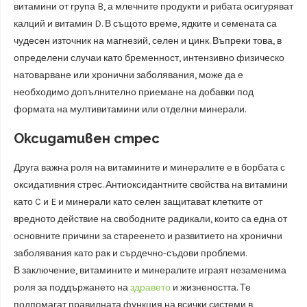
витамини от група B, а млечните продукти и рибата осигуряват
калций и витамин D. В същото време, ядките и семената са
чудесен източник на магнезий, селен и цинк. Въпреки това, в
определени случаи като бременност, интензивно физическо
натоварване или хронични заболявания, може да е
необходимо допълнително приемане на добавки под
формата на мултивитамини или отделни минерали.
Оксидативен стрес
Друга важна роля на витамините и минералите е в борбата с
оксидативния стрес. Антиоксидантните свойства на витамини
като C и E и минерали като селен защитават клетките от
вредното действие на свободните радикали, които са една от
основните причини за стареенето и развитието на хронични
заболявания като рак и сърдечно-съдови проблеми.
В заключение, витамините и минералите играят незаменима
роля за поддържането на
здравето
и жизнеността. Те
подпомагат правилната функция на всички системи в