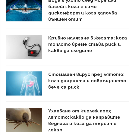
Вода в ухото след море или
басейн: кога е само
дискомфорт и кога започва
външен отит
Кръвно налягане в жегата: кога
топлото време става риск и
какво да следите
Стомашен вирус през лятото:
кога диарията и повръщането
вече са риск
Ухапване от кърлеж през
лятото: какво да направите
веднага и кога да търсите
лекар