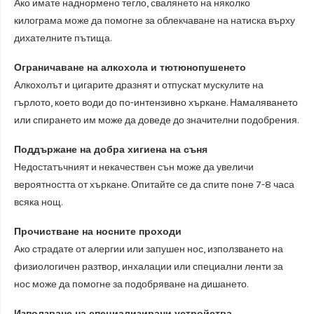
Ако имате наднормено тегло, свалянето на няколко
килограма може да помогне за облекчаване на натиска върху
дихателните пътища.
Ограничаване на алкохола и тютюнопушенето
Алкохолът и цигарите дразнят и отпускат мускулите на
гърлото, което води до по-интензивно хъркане. Намаляването
или спирането им може да доведе до значителни подобрения.
Поддържане на добра хигиена на съня
Недостатъчният и некачествен сън може да увеличи
вероятността от хъркане. Опитайте се да спите поне 7-8 часа
всяка нощ.
Прочистване на носните проходи
Ако страдате от алергии или запушен нос, използването на
физиологичен разтвор, инхалации или специални ленти за
нос може да помогне за подобряване на дишането.
Използване на специализирани устройства