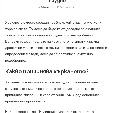
трудно
от
Маги
27/03/2025
Хъркането е често срещан проблем, който засяга милиони
хора по света. То може да бъде както досадно за околните,
така и сигнал за по-сериозни здравословни проблеми.
Въпреки това, спирането на хъркането не винаги изисква
драстични мерки – често с малки промени в начина на живот и
определени методи, може да се постигне значително
подобрение.
Какво причинява хъркането?
Хъркането се получава, когато въздухът преминава през
отпуснатите тъкани на гърлото по време на сън, което
причинява вибрации и характерния шум. Сред основните
причини за хъркането са:
Наднормено тегло – Излишните мазнини около шията