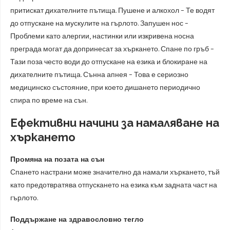
притискат дихателните пътища. Пушене и алкохол – Те водят
до отпускане на мускулите на гърлото. Запушен нос –
Проблеми като алергии, настинки или изкривена носна
преграда могат да допринесат за хъркането. Спане по гръб –
Тази поза често води до отпускане на езика и блокиране на
дихателните пътища. Сънна апнея – Това е сериозно
медицинско състояние, при което дишането периодично
спира по време на сън.
Ефективни начини за намаляване на
хъркането
Промяна на позата на сън
Спането настрани може значително да намали хъркането, тъй
като предотвратява отпускането на езика към задната част на
гърлото.
Поддържане на здравословно тегло