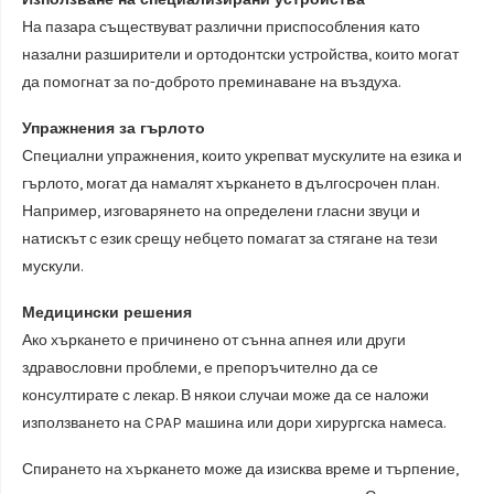
На пазара съществуват различни приспособления като
назални разширители и ортодонтски устройства, които могат
да помогнат за по-доброто преминаване на въздуха.
Упражнения за гърлото
Специални упражнения, които укрепват мускулите на езика и
гърлото, могат да намалят хъркането в дългосрочен план.
Например, изговарянето на определени гласни звуци и
натискът с език срещу небцето помагат за стягане на тези
мускули.
Медицински решения
Ако хъркането е причинено от сънна апнея или други
здравословни проблеми, е препоръчително да се
консултирате с лекар. В някои случаи може да се наложи
използването на CPAP машина или дори хирургска намеса.
Спирането на хъркането може да изисква време и търпение,