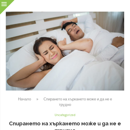
Начало
»
Спирането на хъркането може и да не е
трудно
Uncategorized
Спирането на хъркането може и да не е