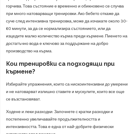
горчива. Това състояние е временно и обикновено се случва
при много натоварващи тренировки. Ако бебето откаже да
суче след интензивна тренировка, може да изчакате около 30-
60 минути, за да се нормализира състоянието, или да
изцедите малко количество кърма преди кърмене. Пиенето на
достатъчно вода е ключово за поддържане на добро
производство на кърма.
Кои тренировки са подходящи при
кърмене?
Избирайте упражнения, които са нискоинтензивни до умерени
и не натоварват излишно ставите и мускулите, които все още
се възстановяват.
Ходене и леки разходки: Започнете с кратки разходки и
постепенно увеличавайте продължителността и
интензивността. Това е една от най-добрите физически