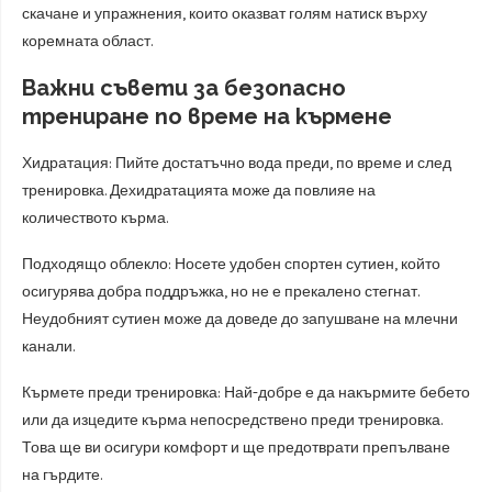
скачане и упражнения, които оказват голям натиск върху
коремната област.
Важни съвети за безопасно
трениране по време на кърмене
Хидратация: Пийте достатъчно вода преди, по време и след
тренировка. Дехидратацията може да повлияе на
количеството кърма.
Подходящо облекло: Носете удобен спортен сутиен, който
осигурява добра поддръжка, но не е прекалено стегнат.
Неудобният сутиен може да доведе до запушване на млечни
канали.
Кърмете преди тренировка: Най-добре е да накърмите бебето
или да изцедите кърма непосредствено преди тренировка.
Това ще ви осигури комфорт и ще предотврати препълване
на гърдите.