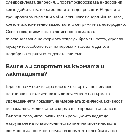
следродилната депресия. Спортът освобождава ендорфини,
които действат като естествени антидепресанти. Редовните
тренировки за кърмещи майки повишават енергийните нива,
което е изключително важно, когато се грижите за новородено.
Освен това, физическата активност спомага за
възстановяване на формата отпреди бременността, укрепва
мускулите, особено тези на корема и тазовото дъно, и
подобрява сърдечно-съдовата система.
Влияе ли спортът на кърмата и
лактацията?
Един от най-честите страхове е, че спортът ще повлияе
негативно на количеството или качеството на кърмата.
Изследванията показват, че умерената физическа активност
не намалява количеството кърма и не променя състава ѝ.
Въпреки това, интензивни тренировки, които водят до
натрупване на голямо количество млечна киселина, могат
временно да променят вкуса на кърмата, правейки я леко