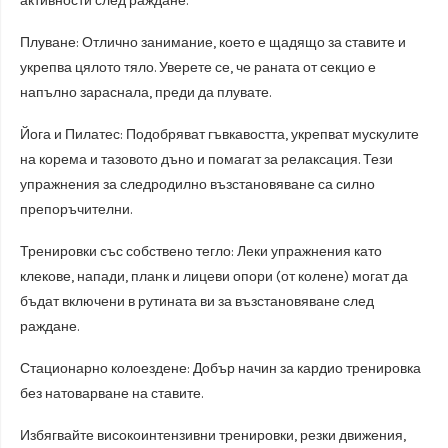
активности след раждане.
Плуване: Отлично занимание, което е щадящо за ставите и
укрепва цялото тяло. Уверете се, че раната от секцио е
напълно зараснала, преди да плувате.
Йога и Пилатес: Подобряват гъвкавостта, укрепват мускулите
на корема и тазовото дъно и помагат за релаксация. Тези
упражнения за следродилно възстановяване са силно
препоръчителни.
Тренировки със собствено тегло: Леки упражнения като
клекове, напади, планк и лицеви опори (от колене) могат да
бъдат включени в рутината ви за възстановяване след
раждане.
Стационарно колоездене: Добър начин за кардио тренировка
без натоварване на ставите.
Избягвайте високоинтензивни тренировки, резки движения,