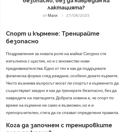
безопасно, без да навредим на
лактацията?
от
Маги
27/08/2025
Спорт и кърмене: Тренирайте
безопасно
Поздравления за новата роля на майка! Сигурно сте
изпълнена с щастие, но и с множество нови
предизвикателства. Едно от тях е как да поддържате
физическа форма след раждане, особено докато кърмите.
Често възниква въпросът могат ли спортът и кърменето да
съществуват заедно и как да тренирате безопасно, без да
навредите на лактацията. Добрата новина е, че спорт по
време на кърмене не само е възможен, но е и
препоръчителен, стига да се спазват определени правила.
Кога да започнем с тренировките