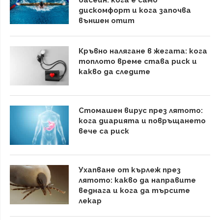
басейн: кога е само
дискомфорт и кога започва
външен отит
Кръвно налягане в жегата: кога
топлото време става риск и
какво да следите
Стомашен вирус през лятото:
кога диарията и повръщането
вече са риск
Ухапване от кърлеж през
лятото: какво да направите
веднага и кога да търсите
лекар