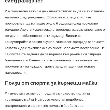
след раждане?
Изключително важно е да изчакате тялото ви да се възстанови
напълно след раждането. Обикновено специалистите
препоръчват да изчакате около 6 седмици след нормално
раждане. Ако сте имали секцио, периодът за възстановяване е
по-дълъг – обикновено 10-12 седмици. Винаги се
консултирайте с вашия акушер-гинеколог, преди да започнете
каквато и да е физическа активност. Започнете постепенно. Не
се опитвайте веднага да се върнете към режима си отпреди
бременността. Вашето тяло е преминало през значителни
промени и има нужда от време за адаптация към новите
натоварвания.
Ползи от спорта за кърмещи майки
Физическата активност предлага множество ползи за
кърмещите майки. На първо място, тя подобрява
настроението и ефективно помага в борбата със