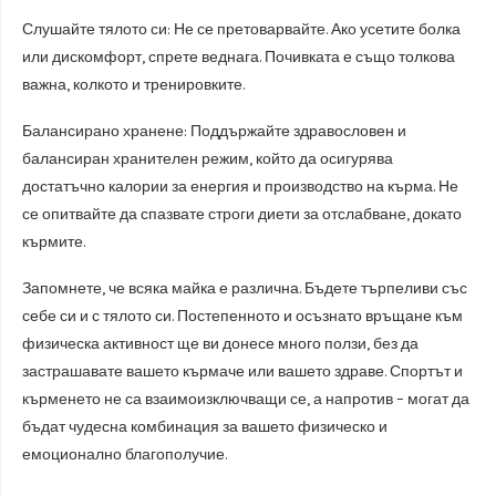
Слушайте тялото си: Не се претоварвайте. Ако усетите болка
или дискомфорт, спрете веднага. Почивката е също толкова
важна, колкото и тренировките.
Балансирано хранене: Поддържайте здравословен и
балансиран хранителен режим, който да осигурява
достатъчно калории за енергия и производство на кърма. Не
се опитвайте да спазвате строги диети за отслабване, докато
кърмите.
Запомнете, че всяка майка е различна. Бъдете търпеливи със
себе си и с тялото си. Постепенното и осъзнато връщане към
физическа активност ще ви донесе много ползи, без да
застрашавате вашето кърмаче или вашето здраве. Спортът и
кърменето не са взаимоизключващи се, а напротив – могат да
бъдат чудесна комбинация за вашето физическо и
емоционално благополучие.