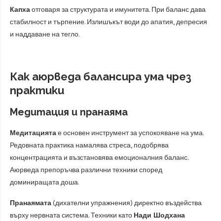
Капха
отговаря за структурата и имунитета. При баланс дава
стабилност и търпение. Излишъкът води до апатия, депресия
и наддаване на тегло.
Как аюрведа балансира ума чрез
практики
Медитация и пранаяма
Медитацията
е основен инструмент за успокояване на ума.
Редовната практика намалява стреса, подобрява
концентрацията и възстановява емоционалния баланс.
Аюрведа препоръчва различни техники според
доминиращата доша.
Пранаямата
(дихателни упражнения) директно въздейства
върху нервната система. Техники като
Нади Шодхана