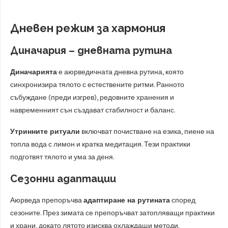
Дневен режим за хармония
Диначария – дневната рутина
Диначарията
е аюрведичната дневна рутина, която
синхронизира тялото с естествените ритми. Ранното
събуждане (преди изгрев), редовните хранения и
навременният сън създават стабилност и баланс.
Утринните ритуали
включват почистване на езика, пиене на
топла вода с лимон и кратка медитация. Тези практики
подготвят тялото и ума за деня.
Сезонни адаптации
Аюрведа препоръчва
адаптиране на рутината
според
сезоните. През зимата се препоръчват затопляващи практики
и храни, докато лятото изисква охлаждащи методи.