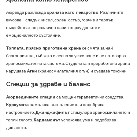
Аюрведа разглежда
храната като лекарство
. Различните
вкусове – сладък, кисел, солен, остър, горчив и терпък –
въздействат по различен начин върху дошите и
емоционалното състояние.
Топлата, прясно приготвена храна
се смята за най-
благоприятна, тъй като е лесна за усвояване и не натоварва
храносмилателната система. Студената и преработена храна
нарушава
Агни
(храносмилателния огън) и създава токсини.
Специи за здраве и баланс
Аюрведичните специи
са мощни терапевтични средства.
Куркумата
намалява възпалението и подобрява
настроението.
Джинджифилът
стимулира храносмилането и
топли тялото.
Кардамонът
успокоява ума и подобрява
дишането.