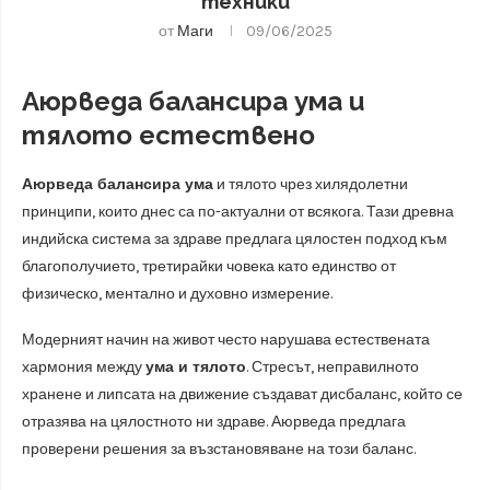
техники
от
Маги
09/06/2025
Аюрведа балансира ума и
тялото естествено
Аюрведа балансира ума
и тялото чрез хилядолетни
принципи, които днес са по-актуални от всякога. Тази древна
индийска система за здраве предлага цялостен подход към
благополучието, третирайки човека като единство от
физическо, ментално и духовно измерение.
Модерният начин на живот често нарушава естествената
хармония между
ума и тялото
. Стресът, неправилното
хранене и липсата на движение създават дисбаланс, който се
отразява на цялостното ни здраве. Аюрведа предлага
проверени решения за възстановяване на този баланс.