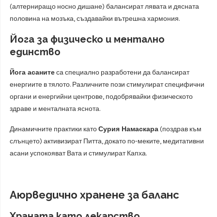
(алтерниращо носно дишане) балансират лявата и дясната
половина на мозъка, създавайки вътрешна хармония.
Йога за физическо и ментално
единство
Йога асаните
са специално разработени да балансират
енергиите в тялото. Различните пози стимулират специфични
органи и енергийни центрове, подобрявайки физическото
здраве и менталната яснота.
Динамичните практики като
Сурия Намаскара
(поздрав към
слънцето) активизират Питта, докато по-меките, медитативни
асани успокояват Вата и стимулират Капха.
Аюрведично хранене за баланс
Храната като лекарство