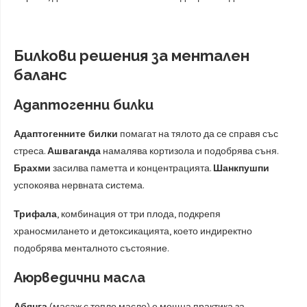
Билкови решения за ментален
баланс
Адаптогенни билки
Адаптогенните билки
помагат на тялото да се справя със
стреса.
Ашваганда
намалява кортизола и подобрява съня.
Брахми
засилва паметта и концентрацията.
Шанкпушпи
успокоява нервната система.
Трифала
, комбинация от три плода, подкрепя
храносмилането и детоксикацията, което индиректно
подобрява менталното състояние.
Аюрведични масла
Абянга
(масаж с топло масло) е мощна практика за