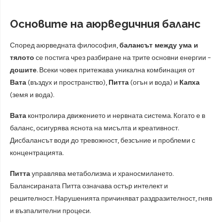
Основите на аюрведичния баланс
Според аюрведната философия,
балансът между ума и
тялото
се постига чрез разбиране на трите основни енергии –
дошите
. Всеки човек притежава уникална комбинация от
Вата
(въздух и пространство),
Питта
(огън и вода) и
Капха
(земя и вода).
Вата
контролира движението и нервната система. Когато е в
баланс, осигурява яснота на мисълта и креативност.
Дисбалансът води до тревожност, безсъние и проблеми с
концентрацията.
Питта
управлява метаболизма и храносмилането.
Балансираната Питта означава остър интелект и
решителност. Нарушенията причиняват раздразителност, гняв
и възпалителни процеси.