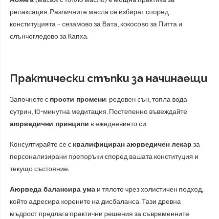
релаксация. Различните масла се избират според
конституцията – сезамово за Вата, кокосово за Питта и
слънчогледово за Капха.
Практически стъпки за начинаещи
Започнете с
прости промени
: редовен сън, топла вода
сутрин, 10-минутна медитация. Постепенно въвеждайте
аюрведични принципи
в ежедневието си.
Консултирайте се с
квалифициран аюрведичен лекар
за
персонализирани препоръки според вашата конституция и
текущо състояние.
Аюрведа балансира ума
и тялото чрез холистичен подход,
който адресира корените на дисбаланса. Тази древна
мъдрост предлага практични решения за съвременните