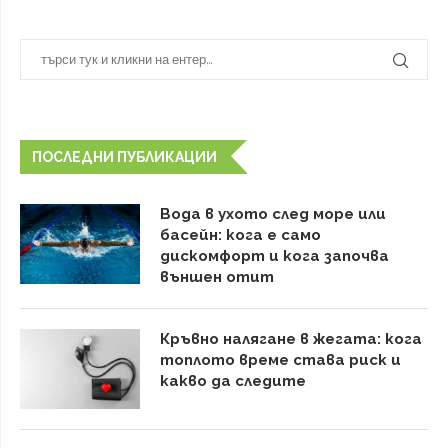
ПОСЛЕДНИ ПУБЛИКАЦИИ
Вода в ухото след море или
басейн: кога е само
дискомфорт и кога започва
външен отит
Кръвно налягане в жегата: кога
топлото време става риск и
какво да следите